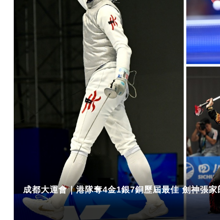
成都大運會｜港隊奪4金1銀7銅歷屆最佳 劍神張