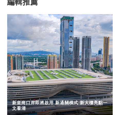
編輯推薦
新皇崗口岸即將啟用 新通關模式 新大樓亮點一
文看清