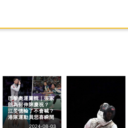
巴黎奧運圖輯｜張家
朗為何伸脷慶祝？
江旻憓輸了不會喊？
港隊運動員悲喜瞬間
2024-08-03