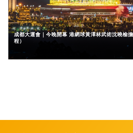
成都大運會｜今晚開幕 港網球黃澤林武術沈曉榆
程）