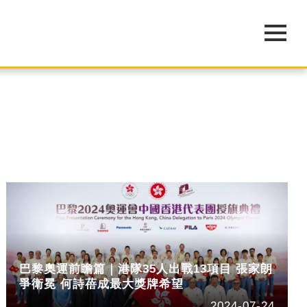
巴黎奧運前瞻篇｜港隊35人出戰13項目 張家朗
爭衛冕 何詩蓓成最大獎牌希望
2024-07-24