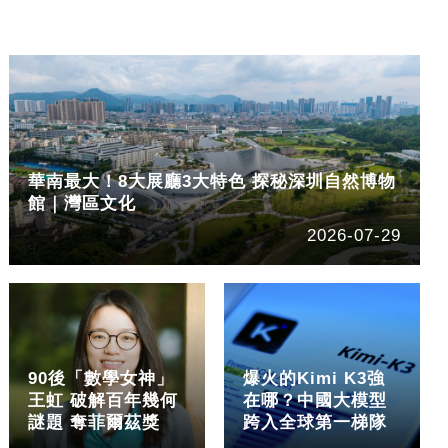
華南最大！8大展廳3大特色 探秘深圳自然博物
館｜灣區文化
2026-07-29
90後「數學女神」
爆火的Kimi K3強
王虹 破解百年幾何
在哪？中國大模型
謎題 奪菲爾茲獎
跨入全球第一梯隊