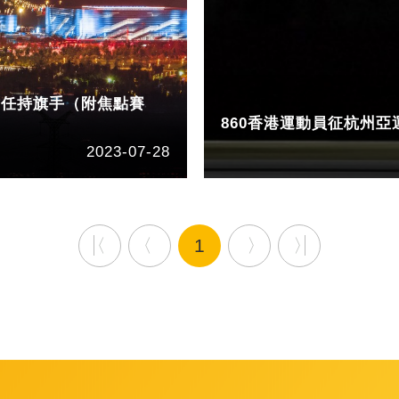
擔任持旗手（附焦點賽
860香港運動員征杭州亞
2023-07-28
1