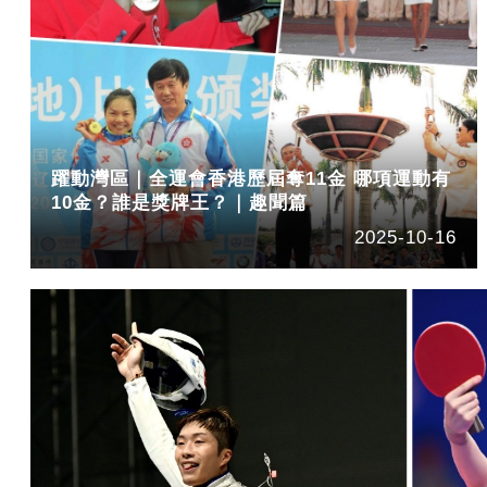
躍動灣區｜全運會香港歷屆奪11金 哪項運動有
10金？誰是獎牌王？｜趣聞篇
2025-10-16