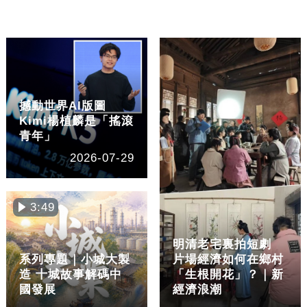
撼動世界AI版圖
Kimi楊植麟是「搖滾
青年」
2026-07-29
3:49
明清老宅裏拍短劇
系列專題｜小城大製
片場經濟如何在鄉村
造 十城故事解碼中
「生根開花」？｜新
國發展
經濟浪潮