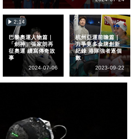
2:14
巴黎奧運人物篇｜
杭州亞運前瞻篇｜
「劍神」張家朗再
力爭更多金牌創新
征奧運 續寫傳奇故
紀錄 港隊強者逐個
事
數
2024-07-06
2023-09-22