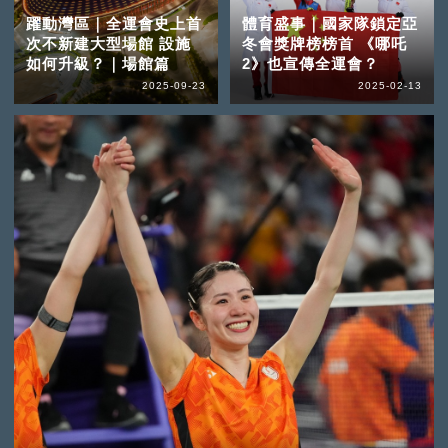
躍動灣區｜全運會史上首
體育盛事｜國家隊鎖定亞
次不新建大型場館 設施
冬會獎牌榜榜首 《哪吒
如何升級？｜場館篇
2》也宣傳全運會？
2025-09-23
2025-02-13