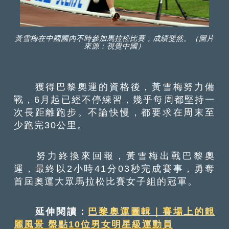
黃雪梅在中國國內不時參加馬拉松比賽，成績斐然。（圖片
來源：視覺中國）
獲得巴黎奧運的資格後，黃雪梅努力備
戰，6月起已經不停練習，幾乎每周都堅持一
次長距離跑步。不論快慢，都要求在周末至
少跑完30公里。
努力終換來回報，黃雪梅出戰巴黎奧
運，最終以2小時41分03秒完成賽事，勇奪
首屆奧運大眾馬拉松比賽女子組的冠軍。
延伸閱讀：
巴黎奧運圖輯｜賽場上的靚
麗風景 盤點10位男女明星級運動員