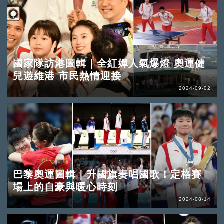
國家隊訪港圖輯｜全紅嬋人氣爆燈 奧運健
兒遊維港 市民熱情迎接
2024-09-02
巴黎奧運圖輯｜升國旗奏唱國歌！定格賽
場上的自豪與暖心時刻
2024-08-14