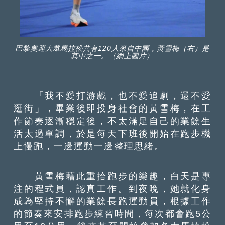
巴黎奧運大眾馬拉松共有120人來自中國，黃雪梅（右）是
其中之一。（網上圖片）
「我不愛打游戲，也不愛追劇，還不愛
逛街」，畢業後即投身社會的黃雪梅，在工
作節奏逐漸穩定後，不太滿足自己的業餘生
活太過單調，於是每天下班後開始在跑步機
上慢跑，一邊運動一邊整理思緒。
黃雪梅藉此重拾跑步的樂趣，白天是專
注的程式員，認真工作。到夜晚，她就化身
成為堅持不懈的業餘長跑運動員，根據工作
的節奏來安排跑步練習時間，每次都會跑5公