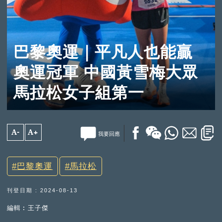
巴黎奧運｜平凡人也能贏
奧運冠軍 中國黃雪梅大眾
馬拉松女子組第一
A-
A+
我要回應
巴黎奧運
馬拉松
刊登日期 : 2024-08-13
編輯︰王子傑