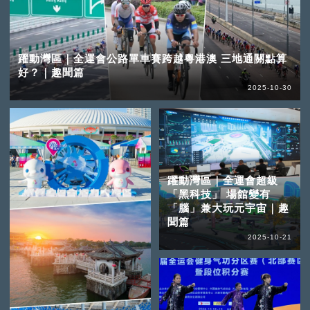
躍動灣區｜全運會公路單車賽跨越粵港澳 三地通關點算
好？｜趣聞篇
2025-10-30
躍動灣區｜全運會超級
「黑科技」 場館變有
「腦」兼大玩元宇宙｜趣
聞篇
2025-10-21