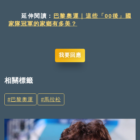
延伸閱讀：
巴黎奧運｜這些「00後」國
家隊冠軍的家鄉有多美？
我要回應
相關標籤
巴黎奧運
馬拉松