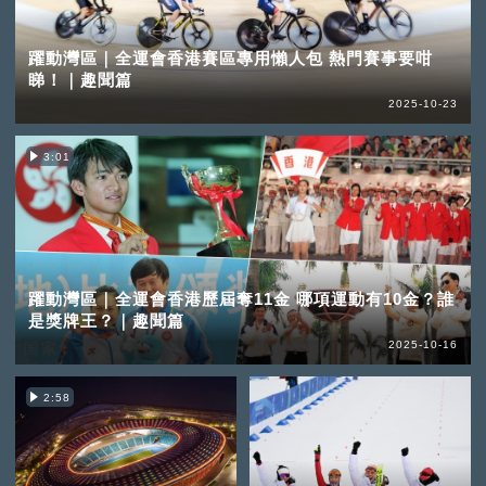
躍動灣區｜全運會香港賽區專用懶人包 熱門賽事要咁
睇！｜趣聞篇
2025-10-23
3:01
躍動灣區｜全運會香港歷屆奪11金 哪項運動有10金？誰
是獎牌王？｜趣聞篇
2025-10-16
2:58