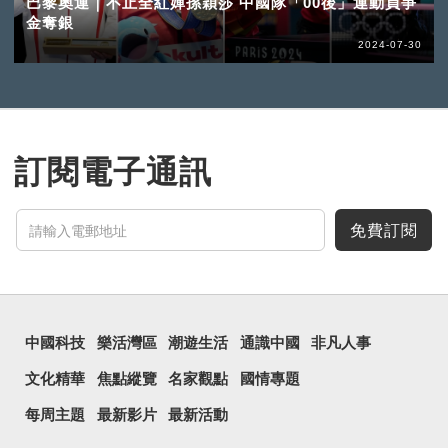
巴黎奧運｜不止全紅嬋孫穎莎 中國隊「00後」運動員爭
金奪銀
2024-07-30
訂閱電子通訊
免費訂閱
中國科技
樂活灣區
潮遊生活
通識中國
非凡人事
文化精華
焦點縱覽
名家觀點
國情專題
每周主題
最新影片
最新活動