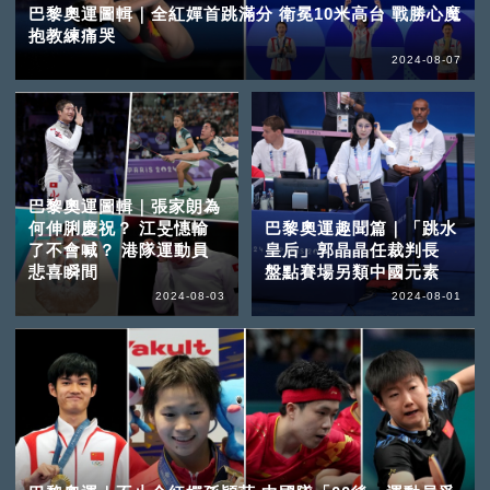
巴黎奧運圖輯｜全紅嬋首跳滿分 衛冕10米高台 戰勝心魔
抱教練痛哭
2024-08-07
巴黎奧運圖輯｜張家朗為
何伸脷慶祝？ 江旻憓輸
巴黎奧運趣聞篇｜「跳水
了不會喊？ 港隊運動員
皇后」郭晶晶任裁判長
悲喜瞬間
盤點賽場另類中國元素
2024-08-03
2024-08-01