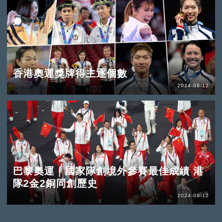
香港奧運獎牌得主逐個數
2024-08-12
巴黎奧運｜國家隊創境外參賽最佳成績 港
隊2金2銅同創歷史
2024-08-12