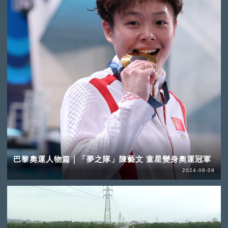
巴黎奧運人物篇｜「夢之隊」陳藝文 童星變身奧運冠軍
2024-08-09