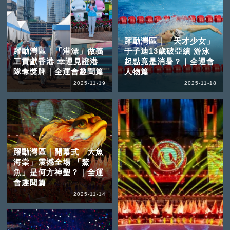
躍動灣區｜「天才少女」
躍動灣區｜「港漂」做義
于子迪13歲破亞績 游泳
工貢獻香港 幸運見證港
起點竟是消暑？｜全運會
隊奪獎牌｜全運會趣聞篇
人物篇
2025-11-19
2025-11-18
躍動灣區｜開幕式「大魚
海棠」震撼全場 「鰲
魚」是何方神聖？｜全運
會趣聞篇
2025-11-14