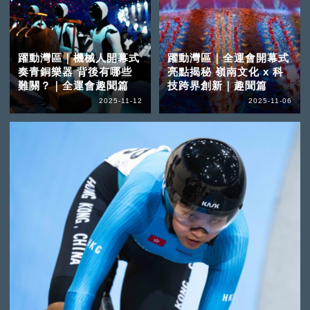
躍動灣區｜機械人開幕式
躍動灣區｜全運會開幕式
奏青銅樂器 背後有哪些
亮點揭秘 嶺南文化 x 科
難關？｜全運會趣聞篇
技跨界創新｜趣聞篇
2025-11-12
2025-11-06