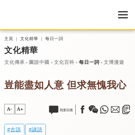
主頁
文化精華
每日一詞
文化精華
文化傳承
圖說中國
文化百科
每日一詞
文博漫遊
豈能盡如人意 但求無愧我心
A-
A+
我要回應
古語
諺語