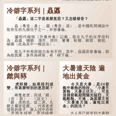
分詩作顯露出懷才...
「夿」形容大，「一個
銀錢大夿夿」，就形容金錢
冷僻字系列｜贔屭
數量之大了。「大夿夿十萬
蚊」，就是說十萬元是一筆
大數目了。
「贔屭」這二字是甚麼意思？又怎樣發音？
不過，「夿」字本音讀
贔（粵音：鼻），屭（粵音：器），是中國民間傳說中
作「巴（bā）」，因此
龍所生的九個兒子之一，外形像龜。
「大夿夿」理應讀成「大巴
巴」。問題是，若依足本
據明代楊慎《升庵外集》記載，龍生九子的次序排列
音，...
為：贔屭、螭吻、蒲牢、狴犴、饕餮、蚣蝮、睚眥、狻猊、
椒圖（此為其中一種說法）。
龍九子外形與能力各有不同，其中，贔屭原形像龜，因
為能負重，多作為碑座，有「碑下龜...
冷僻字系列｜
大暑連天陰 遍
虤與豩
地出黃金
虎和豬，如果排列成
今天是大暑，是24節
雙，有甚麼特別的意思呢？
氣中最熱的時段。「小暑不
算熱，大暑正伏天」，可見
這個節氣期間陽光猛烈，天
兩隻老虎，寫成「虤」
氣酷熱。不過，為甚麼又有
（音：顏）。《說文》：
「大暑連天陰，遍地出黃
「虤，虎怒也。從二虎。凡
金」的說法？
虤之屬皆從虤。」代表老虎
發怒的樣子。唐人詩中亦有
「求閑未得閑，眾誚瞋虤
古人早已留意到大暑期