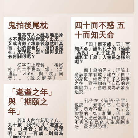
鬼拍後尾枕
四十而不惑 五
十而知天命
每當有人不經意地把原
本不應說的秘密說了出來，
又或者做了壞事後忽然吐真
「四十而不惑，五十而
言，我們都會以「鬼拍後尾
知天命」語出孔子的《論語
枕」來形容。這句話與鬼怪
·為政》。孔子認為，四十
有何關係呢？
歲和五十歲，人會是怎樣的
呢？
從字面上理解，「後尾
枕」的本字應為「䪴」（普
四十歲的男人，理論上
通話：zhěn，與「枕」同
應該事業有成，建立了自己
音）。《說文解字》：
的家庭。經歷了許多人與事
「䪴，項枕也。」意思是頭
之後，對事物有了自己的判
後部與枕頭接觸的地方。
斷能力，不會輕易為表象所
「耄耋之年」
迷惑。
民間流傳有一種說法，
人會將一些不欲為人所知的
與「期頤之
孔子在《論語·子罕》
記憶藏於頸後之處。如果忽
也說：「知者不惑，仁者不
然吐真言，就好像被不明東
憂，勇者不懼。」「知」與
年」
西（如鬼魂）在後腦拍了一
智慧的「智」相通，四十歲
下，藏在腦中的秘密便脫口
的男人應已累積足夠智慧，
若某人的年紀到了八、
而出。因此「鬼拍...
不再對自己的人生感到困
九十歲，我們可以「耄耋之
惑、憂慮與恐懼。
年」（粵音：冒秩）來形
容，到了一百歲，則稱為
「期頤之年」。