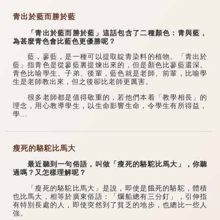
青出於藍而勝於藍
「青出於藍而勝於藍」這話包含了二種顏色：青與藍，
為甚麼青色會比藍色更優勝呢？
藍，蓼藍，是一種可以提取靛青染料的植物。「青出於
藍」指青色是從蓼藍裏提煉出來的，但是顏色比蓼藍還深。
青色比喻學生、子弟、後輩，藍色就是老師、前輩，比喻學
生是老師教出來，但之後卻比老師更厲害。
很多老師都是值得敬重的，若他們本着「教學相長」的
理念，用心教導學生，以生命影響生命，令學生有所得益，
學...
瘦死的駱駝比馬大
最近聽到一句俗語，叫做「瘦死的駱駝比馬大」，你聽
過嗎？又怎樣理解呢？
「瘦死的駱駝比馬大」是說，即使是餓死的駱駝，體積
也比馬大，相等於廣東俗語：「爛船總有三分釘」，引伸指
有特別長處的人，即使突然到了貧乏的地步，也總比一些人
強。