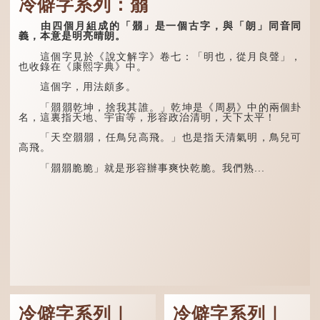
冷僻字系列：朤
清·徐珂《清稗類鈔．
者表示一對，兩個「又」便
盜賊類．掱手》記載：「滬
是「双」。
人呼翦綹賊曰掱手，猶言扒
由四個月組成的「朤」是一個古字，與「朗」同音同
手也，亦曰癟三碼子。」
「叒」（音：若）原是
義，本意是明亮晴朗。
古代神話中的樹木名
其中「翦綹」即剪斷他
稱。 《說文解字·叒部》：
這個字見於《說文解字》卷七：「明也，從月良聲」，
人衣帶以竊取錢物，是小偷
「叒，日初出東方湯谷所登
也收錄在《康熙字典》中。
的舊稱。而「掱手」也就是
榑桑，叒木也。」
手多多，擅自拿別人東西的
這個字，用法頗多。
意思了...
「叕...
「朤朤乾坤，捨我其誰。」乾坤是《周易》中的兩個卦
名，這裏指天地、宇宙等，形容政治清明，天下太平！
「天空朤朤，任鳥兒高飛。」也是指天清氣明，鳥兒可
高飛。
「朤朤脆脆」就是形容辦事爽快乾脆。我們熟...
冷僻字系列｜
冷僻字系列｜