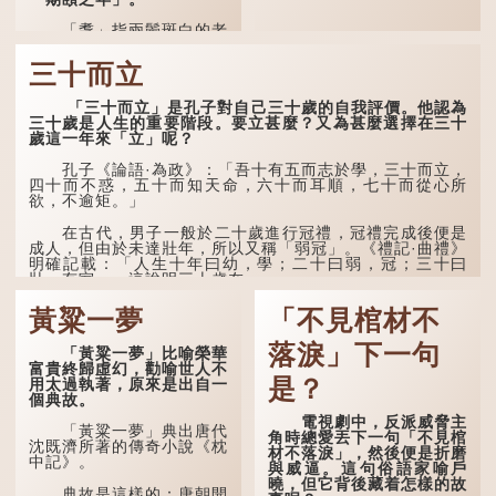
「耄」指兩鬢斑白的老
人家，亦含有思想紊亂的意
思；「耋」更有跌倒的意
三十而立
思，也是用來形容老人家
的。
「三十而立」是孔子對自己三十歲的自我評價。他認為
三十歲是人生的重要階段。要立甚麼？又為甚麼選擇在三十
曹操《對酒歌》就曾寫
歲這一年來「立」呢？
道：「耄耋皆得以壽終，恩
澤廣及草木昆蟲。」
孔子《論語·為政》：「吾十有五而志於學，三十而立，
四十而不惑，五十而知天命，六十而耳順，七十而從心所
到了一百歲呢？
欲，不逾矩。」
那麼就可以稱為「期
在古代，男子一般於二十歲進行冠禮，冠禮完成後便是
頤」。《禮記.曲禮上》：
成人，但由於未達壯年，所以又稱「弱冠」。《禮記·曲禮》
「百年曰期頤。」鄭玄註：
明確記載：「人生十年曰幼，學；二十曰弱，冠；三十曰
「期，猶要也；頤，養也。
壯，有室。」這說明三十歲在...
不知衣服食味，孝子要盡養
道...
黃粱一夢
「不見棺材不
落淚」下一句
「黃粱一夢」比喻榮華
富貴終歸虛幻，勸喻世人不
是？
用太過執著，原來是出自一
個典故。
電視劇中，反派威脅主
「黃粱一夢」典出唐代
角時總愛丟下一句「不見棺
沈既濟所著的傳奇小說《枕
材不落淚」，然後便是折磨
中記》。
與威逼。這句俗語家喻戶
曉，但它背後藏着怎樣的故
典故是這樣的：唐朝開