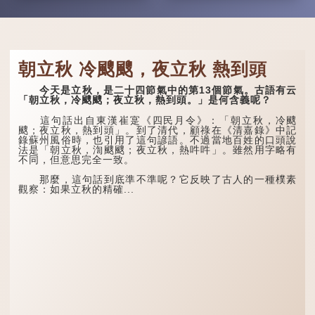
朝立秋 冷颼颼，夜立秋 熱到頭
今天是立秋，是二十四節氣中的第13個節氣。古語有云
「朝立秋，冷颼颼；夜立秋，熱到頭。」是何含義呢？
這句話出自東漢崔寔《四民月令》：「朝立秋，冷颼
颼；夜立秋，熱到頭」。到了清代，顧祿在《清嘉錄》中記
錄蘇州風俗時，也引用了這句諺語。不過當地百姓的口頭說
法是「朝立秋，渹颼颼；夜立秋，熱吽吽」。雖然用字略有
不同，但意思完全一致。
那麼，這句話到底準不準呢？它反映了古人的一種樸素
觀察：如果立秋的精確...