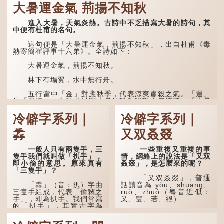
大暑運金氣 荊揚不知秋
進入大暑，天氣炎熱。古詩中不乏描寫大暑的詩句，其
中便有杜甫的名句。
這句便是「大暑運金氣，荊揚不知秋」，出自杜甫《毒
熱寄簡崔評事十六弟》。全詩如下：
大暑運金氣，荊揚不知秋。
林下有塌翼，水中無行舟。
五行當中「金」對應秋季，代表涼爽肅殺之氣。「運」
是「運行」，生動地描寫大暑的酷熱阻礙金氣流轉。「大暑
運金氣」以誇張手法描寫炎熱阻滯了季節更替。
冷僻字系列｜
冷僻字系列｜
「荊揚」指...
掱
又双叒叕
一般人只有兩隻手，三
一些重複又重複的事
隻手我們就叫做「扒手」，
情，網絡上的說法是「又双
即小偷的意思。原來真有
叒叕」，是怎麼來的呢？
「三隻手」？
「又双叒叕」，普通
「掱」（音：扒）字由
話讀音為 yòu、shuāng、
三隻手組成，代表「偷竊之
ruò、zhuó（粵音近似：
手」，即為扒手。我們常寫
又、雙、若、絕）
的「扒手」，其實古字為
「掱手」。
「又」和「双」比較
易理解，前者表示再次，後