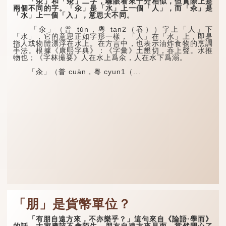
「氽」和「汆」二字，驟眼看來十分相似，但實際上是
兩個不同的字。「氽」是「水」上一個「人」，而「汆」是
「水」上一個「入」，意思大不同。
「氽」（普 tǔn，粵 tan2（吞））字上「人」下
「水」，它的意思正如字形一樣，「人」在「水」上，即是
指人或物體漂浮在水上。在方言中，也表示油炸食物的烹調
手法。根據《康熙字典》：《字彙》土懇切，吞上聲。水推
物也；《字林撮要》人在水上爲氽，人在水下爲溺。
「汆」（普 cuān，粵 cyun1（...
「朋」是貨幣單位？
「有朋自遠方來，不亦樂乎？」這句來自《論語·學而》
的話，大家應該不會陌生。朋友自遠方來見面，當然開心了