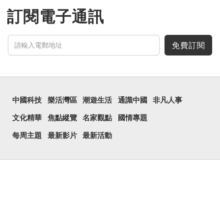
鏡頭有專業的運算攝影功
能，便用上「瞐」這個字，
訂閱電子通訊
表達iPhone12有由8位提
升至10位HDR影片拍攝功
能，能自動進行杜比視界調
色，達到專...
免費訂閱
中國科技
樂活灣區
潮遊生活
通識中國
非凡人事
文化精華
焦點縱覽
名家觀點
國情專題
每周主題
最新影片
最新活動