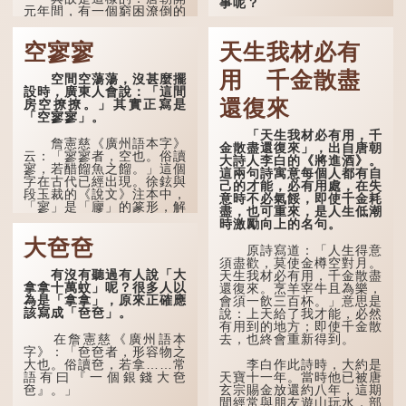
事呢？
元年間，有一個窮困潦倒的
盧姓書生，在上京赴考的途
「不見棺材不落淚」的
中經過一間旅店休息，碰巧
原句，有說法是「不見棺材
空寥寥
天生我材必有
遇到一位呂姓道士，兩人暢
不下淚」或「不見親棺不下
談甚歡。
淚」，出自明朝蘭陵笑笑生
用 千金散盡
空間空蕩蕩，沒甚麼擺
所著的《金瓶梅詞話》第九
言談間，盧姓書生感慨
設時，廣東人會說：「這間
十八回。原意是指人未親眼
自己雖貴為讀書人，但一直
還復來
房空撩撩。」其實正寫是
見到親人棺木，便不會真正
未能考取功名，仍然貧困，
「空寥寥」。
感到悲傷；後來引申為比喻
感到十分落泊。於是，道士
人執迷不悟，不到徹底失
「天生我材必有用，千
拿出一個青瓷枕頭，讓...
敗，便不肯罷休。
詹憲慈《廣州語本字》
金散盡還復來」，出自唐朝
云：「寥寥者，空也。俗讀
大詩人李白的《將進酒》。
寥，若醋餾魚之餾。」這個
許多人對這上半句耳熟
這兩句詩寓意每個人都有自
字在古代已經出現。徐鉉與
能詳，但它其實還有下半句
己的才能，必有用處，在失
段玉裁的《說文》注本中，
——「不到黃河心不死」...
意時不必氣餒，即使千金耗
「寥」是「廫」的篆形，解
盡，也可重來，是人生低潮
作空渺、空虛。如《列仙傳
時激勵向上的名句。
·安期先生》載琊阜老人故
大夿夿
事，以「寥寥安期，虛質高
原詩寫道：「人生得意
清」形容空虛無所事事。
須盡歡，莫使金樽空對月。
有沒有聽過有人說「大
天生我材必有用，千金散盡
拿拿十萬蚊」呢？很多人以
還復來。烹羊宰牛且為樂，
為是「拿拿」，原來正確應
會須一飲三百杯。」意思是
該寫成「夿夿」。
說：上天給了我才能，必然
有用到的地方；即使千金散
去，也終會重新得到。
在詹憲慈《廣州語本
字》：「夿夿者，形容物之
大也。俗讀夿，若拿……常
李白作此詩時，大約是
語有曰『一個銀錢大夿
天寶十一年。當時他已被唐
夿』。」
玄宗賜金放還約八年，這期
間經常與朋友遊山玩水，部