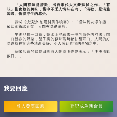
「人間有味是清歡」出自宋代大文豪蘇軾之作。「有
味」指食物的美味，當中不乏人情味在內，「清歡」是清雅
閑適、偷得浮生的感受。
蘇軾《浣溪沙·細雨斜風作曉寒》：「雪沫乳花浮午盞，
蓼茸蒿筍試春盤，人間有味是清歡。」
午後品嚐一口茶，茶水上浮着雪一般乳白色的泡沫；嚐
一口新春的野菜，盤子裏的蓼茸蒿筍都甘甜可口。人間的好
味道就在於這些清新美好、令人感到喜悅的事物之中。
蘇軾欣賞的歸隱田園詩人陶淵明也曾表示：「少湮清歡
數日」，...
我要回應
登入
發表回應
登記
成為新會員