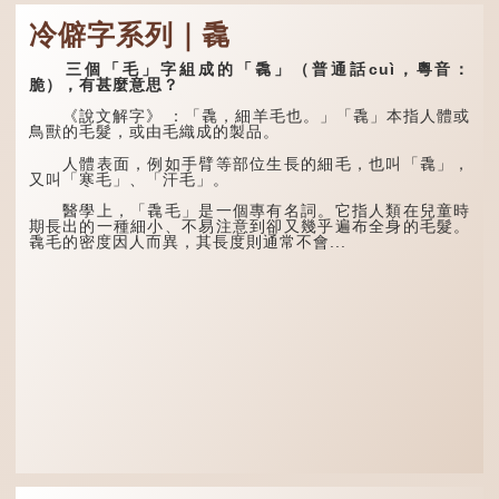
虤」之句，意思是眾人的譏
間的氣候規律。《逸周書·
諷讓人怒目而視。
時訓解》記載：「大暑之
冷僻字系列｜毳
日，腐草化為螢。又五日，
土潤溽暑。又五日，大雨時
兩隻豬，則為「豩」
行。」意思是說，大暑時節
（音：賓）。甲骨文從二
三個「毛」字組成的「毳」（普通話cuì，粵音：
螢火蟲出生，土地濕熱，常
「豕」，象豬相追逐的樣
脆），有甚麼意思？
有大雨出現。
子。《同文備考》另有一說
「豩，豕亂群。」意指一
《說文解字》 ：「毳，細羊毛也。」「毳」本指人體或
群...
鳥獸的毛髮，或由毛織成的製品。
人體表面，例如手臂等部位生長的細毛，也叫「毳」，
又叫「寒毛」、「汗毛」。
醫學上，「毳毛」是一個專有名詞。它指人類在兒童時
期長出的一種細小、不易注意到卻又幾乎遍布全身的毛髮。
毳毛的密度因人而異，其長度則通常不會...