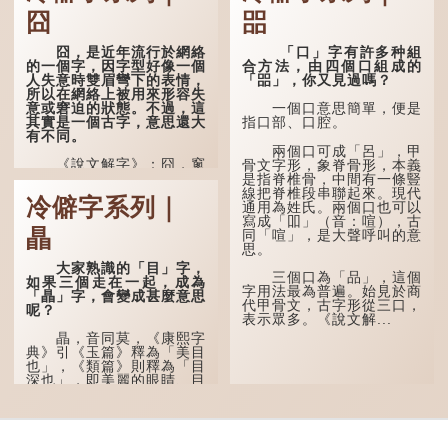
囧
㗊
囧，是近年流行於網絡
「口」字有許多种組
的一個字，因字型好像一個
合方法，由四個口組成的
人失意時雙眉彎下的表情，
「㗊」，你又見過嗎？
所以在網絡上被用來形容失
意或窘迫的狀態。不過，這
一個口意思簡單，便是
其實是一個古字，意思還大
指口部、口腔。
有不同。
兩個口可成「呂」，甲
《說文解字》：囧，窻
骨文字形，象脊骨形，本義
牖丽廔闿明。象形，本義是
是指脊椎骨，中間有一條豎
透光通明的窗戶，跟「囪」
線把脊椎段串聯起來。現代
冷僻字系列｜
一樣都是「窗」的象形字。
通用為姓氏。兩個口也可以
甲骨文中又用作地名，古書
寫成「吅」（音：喧），古
瞐
中的「黍于囧」表示在囧地
同「喧」，是大聲呼叫的意
種黍。
思。
大家熟識的「目」字，
這個古字十分少用，直
三個口為「品」，這個
如果三個走在一起，成為
至21世紀，網絡上開始流
字用法最為普遍。始見於商
「瞐」字，會變成甚麼意思
行表情符號，這個字也被網
代甲骨文，古字形從三口，
呢？
民當做表情符號來用。
表示眾多。《說文解...
瞐，音同莫，《康熙字
囧字的「八」像一對委
典》引《玉篇》釋為「美目
屈的八字眉模樣，「口」像
也」，《類篇》則釋為「目
驚訝、窘迫...
深也」，即美麗的眼睛、目
光深邃的意思。
多年前，蘋果手機推出
iPhone12時，曾宣傳它的