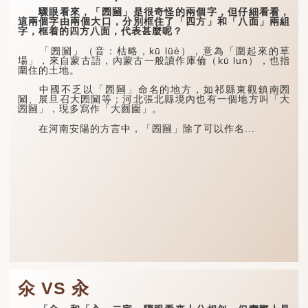
驟眼看來，「圐圙」是很奇怪的兩個字，但仔細看看，
這兩個字由兩個大口，分別框住了「四方」和「八面」兩組
字，框着的四方八面，代表甚麼呢？
「圐圙」（音：枯略，kū lüè），意為「圍起來的草
場」，來自蒙古語，內蒙古一般讀作庫倫（kū lun），也指
圍住的土地。
中國不乏以「圐圙」命名的地方，如祁縣東觀鎮南圐
圙、展旦召大圐圙等；河北張北縣境內也有一個地方叫「大
圐圙」，現多寫作「大囫圇」。
在河南安陽的方言中，「圐圙」除了可以作名...
氽 VS 汆