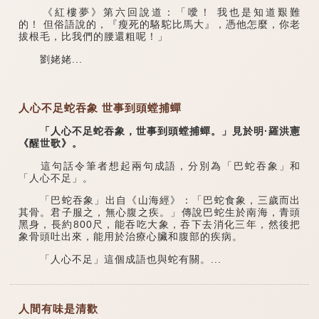
《紅樓夢》第六回說道：「噯！ 我也是知道艱難
的！ 但俗語說的，『瘦死的駱駝比馬大』，憑他怎麼，你老
拔根毛，比我們的腰還粗呢！」
劉姥姥...
人心不足蛇吞象 世事到頭螳捕蟬
「人心不足蛇吞象，世事到頭螳捕蟬。」見於明·羅洪憲
《醒世歌》。
這句話令筆者想起兩句成語，分別為「巴蛇吞象」和
「人心不足」。
「巴蛇吞象」出自《山海經》：「巴蛇食象，三歲而出
其骨。君子服之，無心腹之疾。」傳說巴蛇生於南海，青頭
黑身，長約800尺，能吞吃大象，吞下去消化三年，然後把
象骨頭吐出來，能用於治療心臟和腹部的疾病。
「人心不足」這個成語也與蛇有關。...
人間有味是清歡