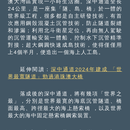
澳大灣區實現一小時生活圈。深中通道全長
24公里，是一座集「隧、島、橋」於一體的
世界級工程，很多都是自主研發技術，有首
次應用鋼殼混凝土沉管技術，防止隧道裂縫
和滲漏；利用北斗衛星定位，再由無人駕駛
的沉管運輸安裝一體船，控制水下沉管精準
對接；超大鋼圓快速成島技術，使得僅僅用
上4個半月，便造出一個海上人工島。
延伸閱讀：
深中通道2024年建成 「世
界最寬隧道」勁過港珠澳大橋
落成後的深中通道，將有幾項「世界之
最」，分別是世界最寛的海底沉管隧道、橋
面最高、跨徑最大的海上懸索橋 ，以及世界
最大的海中固定懸索橋鋼索裝置。