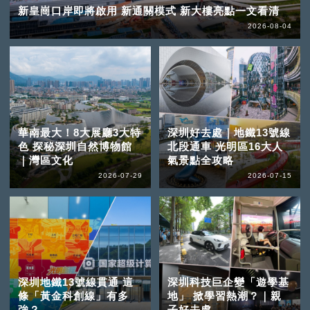
新皇崗口岸即將啟用 新通關模式 新大樓亮點一文看清
2026-08-04
華南最大！8大展廳3大特
深圳好去處｜地鐵13號線
色 探秘深圳自然博物館
北段通車 光明區16大人
｜灣區文化
氣景點全攻略
2026-07-29
2026-07-15
深圳地鐵13號線貫通 這
深圳科技巨企變「遊學基
條「黃金科創線」有多
地」 掀學習熱潮？｜親
強？
子好去處