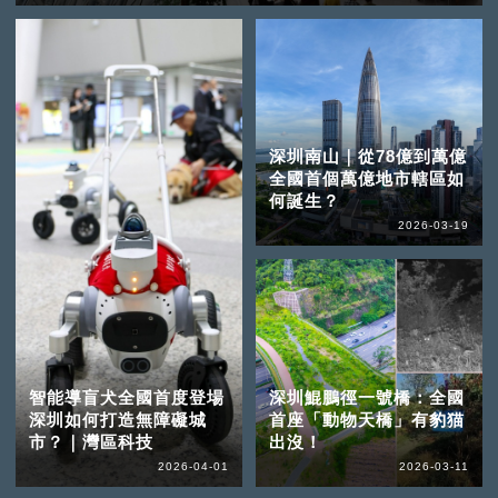
深圳南山｜從78億到萬億
全國首個萬億地市轄區如
何誕生？
2026-03-19
智能導盲犬全國首度登場
深圳鯤鵬徑一號橋：全國
深圳如何打造無障礙城
首座「動物天橋」有豹猫
市？｜灣區科技
出沒！
2026-04-01
2026-03-11