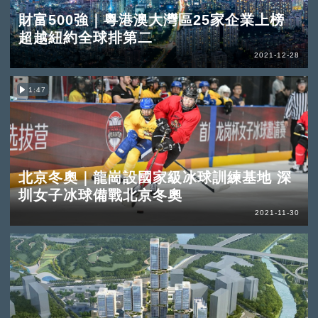
財富500強｜粵港澳大灣區25家企業上榜
超越紐約全球排第二
2021-12-28
1:47
北京冬奧｜龍崗設國家級冰球訓練基地 深
圳女子冰球備戰北京冬奧
2021-11-30