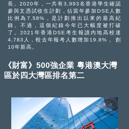
長。2020年，一共有3,993名香港學生確認
參與文憑試收生計劃，佔當年參加DSE人數
比例為7.58%，是計劃推出以來的最高紀
錄。不過，這個紀錄今年已大幅度被打破
了。2021年香港DSE考生報讀內地高校達
4,783人，較去年報考人數增加19.8%， 創
10年新高。
《財富》500強企業 粵港澳大灣
區於四大灣區排名第二