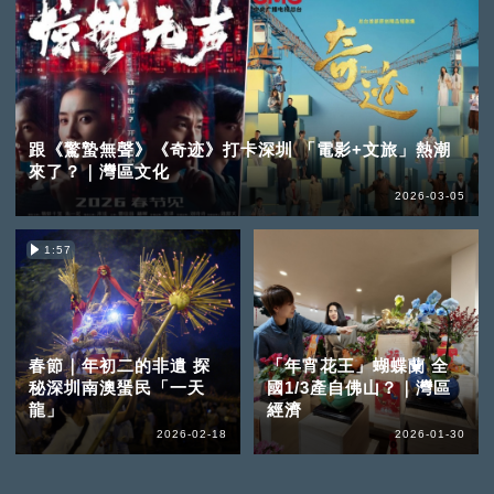
跟《驚蟄無聲》《奇迹》打卡深圳 「電影+文旅」熱潮
來了？｜灣區文化
2026-03-05
1:57
春節｜年初二的非遺 探
「年宵花王」蝴蝶蘭 全
秘深圳南澳蜑民「一天
國1/3產自佛山？｜灣區
龍」
經濟
2026-02-18
2026-01-30