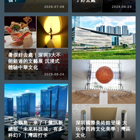
2026-07-09
2026-06-29
暑假好去處｜深圳3大不
能錯過的文藝展 沉浸式
體驗中華文化
2026-06-24
「企鵝島」來了！騰訊新
深圳國際美術館登場 大
總部「未來科技城」有多
玩中西跨文化美學｜灣區
科幻? ｜灣區打卡
文化