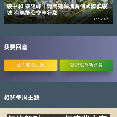
碳中和 碳達峰｜龍崗建深圳首個國際低碳
城 有氫能公交車行駛
2021-11-21
我要回應
登入
發表回應
登記
成為新會員
相關每周主題