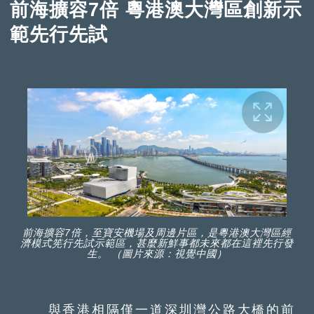
前海擴容7倍 粵港澳大灣區創新示
範先行先試
前海擴容7倍，至寶安機場及周邊片區，是粵港澳大灣區經
濟模式筅行先試示範區，甚麼新鮮事都未來都在這裡先行發
生。 （圖片來源：視覺中國）
與香港相隔僅一道深圳灣公路大橋的前