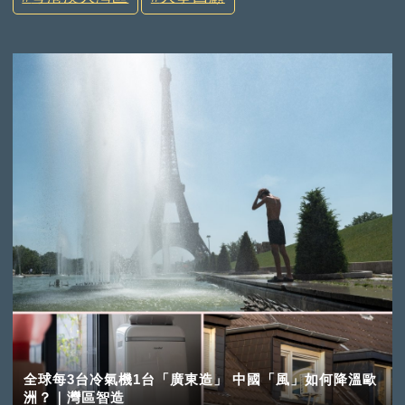
全球每3台冷氣機1台「廣東造」 中國「風」如何降溫歐
洲？｜灣區智造