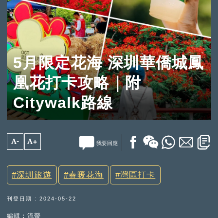
5月限定花海 深圳華僑城鳳
凰花打卡攻略｜附
Citywalk路線
A-
A+
我要回應
深圳旅遊
春暖花海
灣區打卡
刊登日期 : 2024-05-22
編輯︰流螢