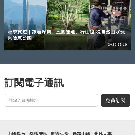
秋季旅遊｜跟着深圳「五園連通」行山徑 從自然山水玩
到智慧公園
2025-11-19
訂閱電子通訊
免費訂閱
中國科技
樂活灣區
潮遊生活
通識中國
非凡人事