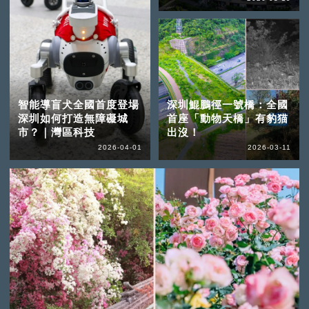
智能導盲犬全國首度登場
深圳鯤鵬徑一號橋：全國
深圳如何打造無障礙城
首座「動物天橋」有豹猫
市？｜灣區科技
出沒！
2026-04-01
2026-03-11