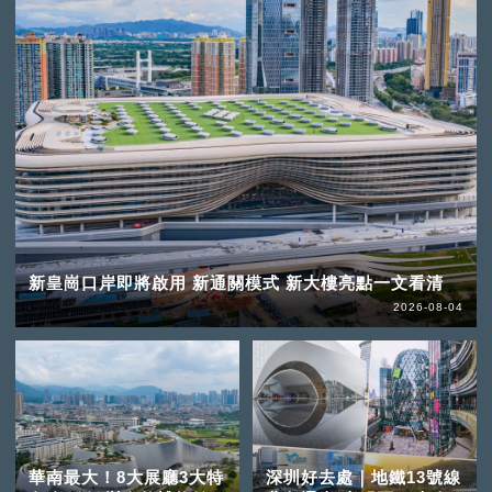
新皇崗口岸即將啟用 新通關模式 新大樓亮點一文看清
2026-08-04
華南最大！8大展廳3大特
深圳好去處｜地鐵13號線