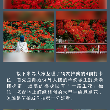
接下來為大家整理了網友推薦的4個打卡
位，首先是鄰近例外大樓的華僑城生態廣場
樓梯處，這裏的樓梯貼有「一路生花」標
語，搭配地上紅綠相間的大型手繪鳳凰花，
無論是俯拍或仰拍都十分好看。