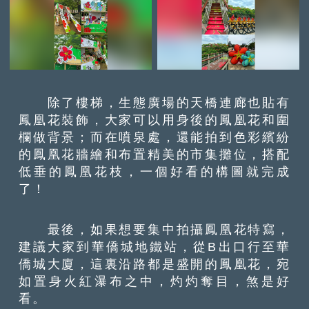
除了樓梯，生態廣場的天橋連廊也貼有
鳳凰花裝飾，大家可以用身後的鳳凰花和圍
欄做背景；而在噴泉處，還能拍到色彩繽紛
的鳳凰花牆繪和布置精美的市集攤位，搭配
低垂的鳳凰花枝，一個好看的構圖就完成
了！
最後，如果想要集中拍攝鳳凰花特寫，
建議大家到華僑城地鐵站，從B出口行至華
僑城大廈，這裏沿路都是盛開的鳳凰花，宛
如置身火紅瀑布之中，灼灼奪目，煞是好
看。