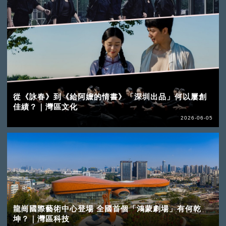
從《詠春》到《給阿嬤的情書》「深圳出品」何以屢創
佳績？｜灣區文化
2026-06-05
龍崗國際藝術中心登場 全國首個「鴻蒙劇場」有何乾
坤？｜灣區科技