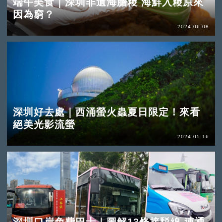
端午美食｜深圳非遺海膽糭 海鮮入糭原來
因為窮？
2024-06-08
深圳好去處｜西涌螢火蟲夏日限定！來看
絕美光影流螢
2024-05-16