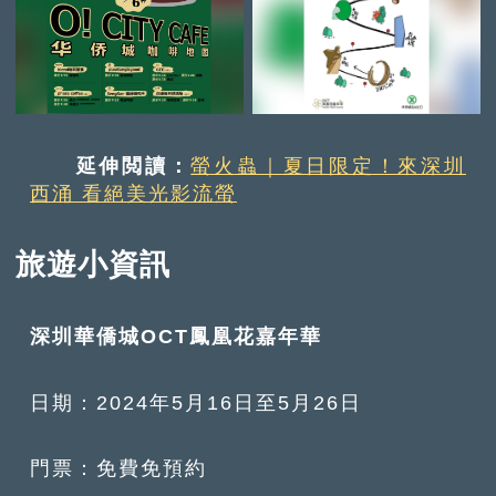
延伸閲讀：
螢火蟲｜夏日限定！來深圳
西涌 看絕美光影流螢
旅遊小資訊
深圳華僑城OCT鳳凰花嘉年華
日期：2024年5月16日至5月26日
門票：免費免預約