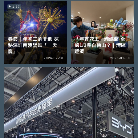
1:57
春節｜年初二的非遺 探
「年宵花王」蝴蝶蘭 全
秘深圳南澳蜑民「一天
國1/3產自佛山？｜灣區
龍」
經濟
2026-02-18
2026-01-30