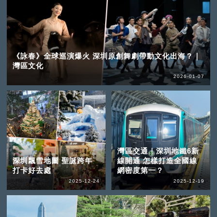
《詠春》全球巡演爆火 深圳原創舞劇帶動文化出海？｜
灣區文化
2026-01-07
灣區交通｜深圳地鐵6新
深圳飄雪地圖 聖誕跨年
線開通 怎樣打造全國線
打卡好去處
網密度第一？
2025-12-24
2025-12-19