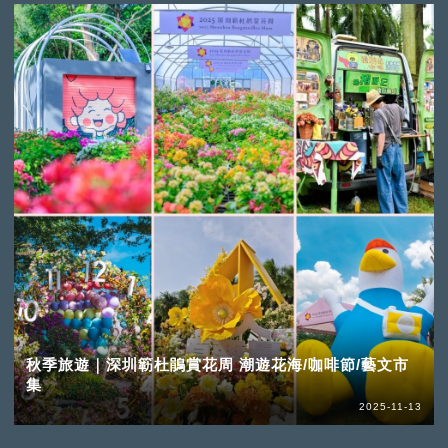
秋季旅遊｜深圳簕杜鵑賞花周 潮遊花海/咖啡節/藝文市
集
2025-11-13