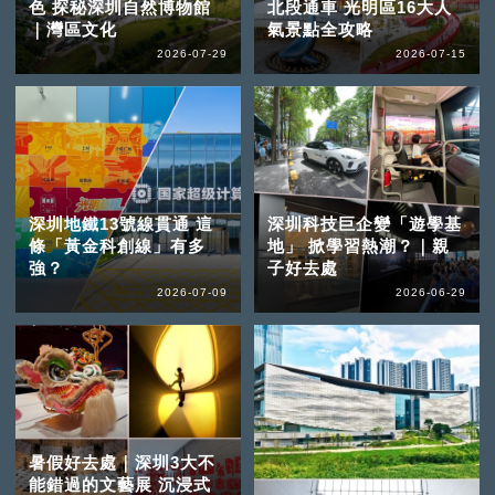
色 探秘深圳自然博物館
北段通車 光明區16大人
｜灣區文化
氣景點全攻略
2026-07-29
2026-07-15
深圳地鐵13號線貫通 這
深圳科技巨企變「遊學基
條「黃金科創線」有多
地」 掀學習熱潮？｜親
強？
子好去處
2026-07-09
2026-06-29
暑假好去處｜深圳3大不
能錯過的文藝展 沉浸式