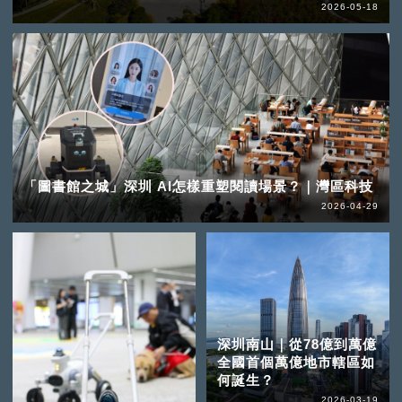
2026-05-18
「圖書館之城」深圳 AI怎樣重塑閱讀場景？｜灣區科技
2026-04-29
深圳南山｜從78億到萬億
全國首個萬億地市轄區如
何誕生？
2026-03-19