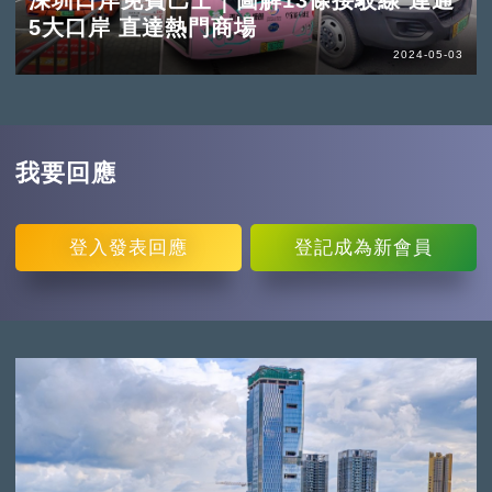
深圳口岸免費巴士｜圖解13條接駁線 連通
5大口岸 直達熱門商場
2024-05-03
我要回應
登入
發表回應
登記
成為新會員