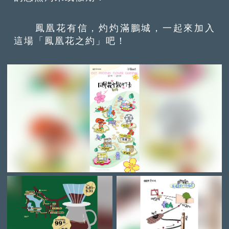
鳳凰花有信，灼灼滿鵬城，一起來加入
這場「鳳凰花之約」吧！