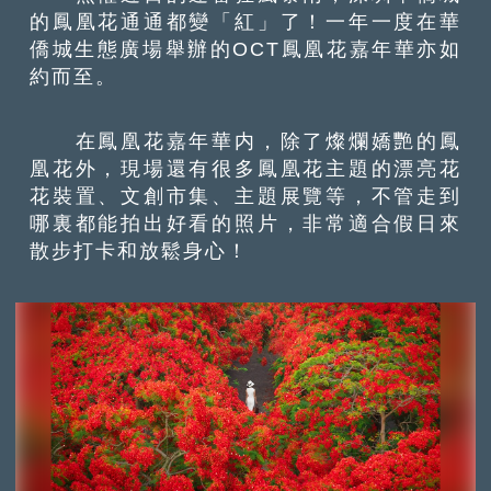
的鳳凰花通通都變「紅」了！一年一度在華
僑城生態廣場舉辦的OCT鳳凰花嘉年華亦如
約而至。
在鳳凰花嘉年華内，除了燦爛嬌艷的鳳
凰花外，現場還有很多鳳凰花主題的漂亮花
花裝置、文創市集、主題展覽等，不管走到
哪裏都能拍出好看的照片，非常適合假日來
散步打卡和放鬆身心！