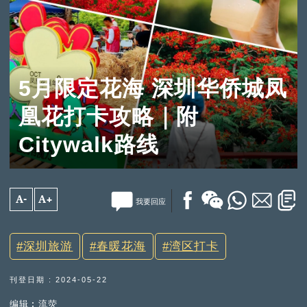
5月限定花海 深圳华侨城凤
凰花打卡攻略｜附
Citywalk路线
A-
A+
我要回应
深圳旅游
春暖花海
湾区打卡
刊登日期 : 2024-05-22
编辑︰流荧