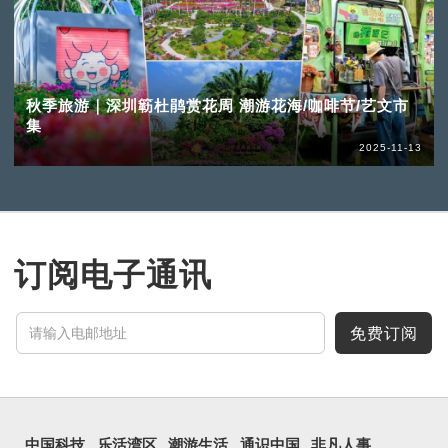
秋季旅游｜深圳簕杜鹃赏花周 潮游花海/咖啡节/艺文市
集
2025-11-13
订阅电子通讯
免费订阅
中国科技
乐活湾区
潮游生活
通识中国
非凡人事