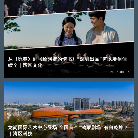
从《咏春》到《给阿嬷的情书》“深圳出品”何以屡创佳
绩？｜湾区文化
2026-06-05
龙岗国际艺术中心登场 全国首个“鸿蒙剧场”有何乾坤？
｜湾区科技