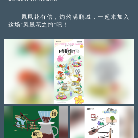
凤凰花有信，灼灼满鹏城，一起来加入
这场“凤凰花之约”吧！