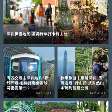
深圳飘雪地图 圣诞跨年打卡好去处
2025-12-24
湾区交通｜深圳地铁6新
秋季旅游｜跟着深圳“五
线开通 怎样打造全国线
园连通”行山径 从自然山
网密度第一？
水玩到智慧公园
2025-12-19
2025-11-19