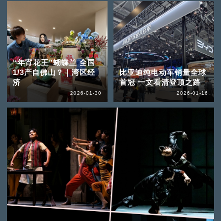
“年宵花王”蝴蝶兰 全国
1/3产自佛山？｜湾区经
比亚迪纯电动车销量全球
济
首冠 一文看清登顶之路
2026-01-30
2026-01-16