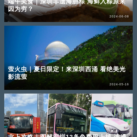
端午美食｜深圳非遗海胆粽 海鲜入粽原来
因为穷？
2024-06-08
萤火虫｜夏日限定！来深圳西涌 看绝美光
影流萤
2024-05-16