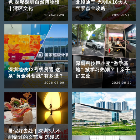
色 探秘深圳自然博物馆
北段通车 光明区16大人
｜湾区文化
气景点全攻略
2026-07-29
2026-07-15
深圳科技巨企变“游学基
深圳地铁13号线贯通 这
地” 掀学习热潮？｜亲子
条“黄金科创线”有多强？
好去处
2026-07-09
2026-06-29
暑假好去处｜深圳3大不
能错过的文艺展 沉浸式