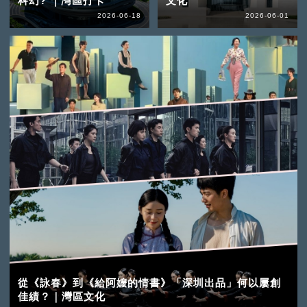
科幻? ｜灣區打卡
文化
2026-06-18
2026-06-01
從《詠春》到《給阿嬤的情書》「深圳出品」何以屢創
佳績？｜灣區文化