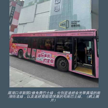
羅湖口岸新開2條免費巴士線，分別是途經金光華廣場的南
湖街道線，以及途經寶能環球滙的筍崗巴士線。（網上圖
片）