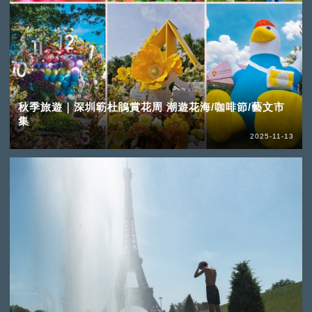
秋季旅遊｜深圳簕杜鵑賞花周 潮遊花海/咖啡節/藝文市
集
2025-11-13