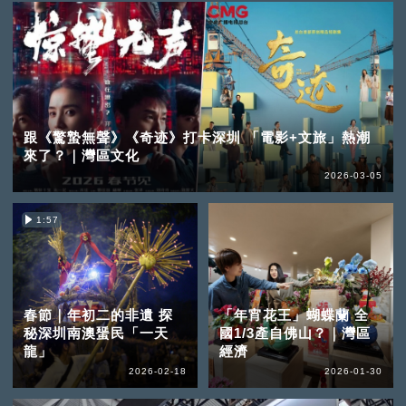
跟《驚蟄無聲》《奇迹》打卡深圳 「電影+文旅」熱潮
來了？｜灣區文化
2026-03-05
1:57
春節｜年初二的非遺 探
「年宵花王」蝴蝶蘭 全
秘深圳南澳蜑民「一天
國1/3產自佛山？｜灣區
龍」
經濟
2026-02-18
2026-01-30