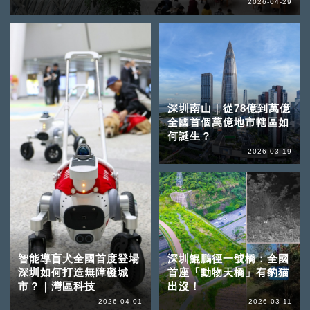
2026-04-29
深圳南山｜從78億到萬億
全國首個萬億地市轄區如
何誕生？
2026-03-19
智能導盲犬全國首度登場
深圳鯤鵬徑一號橋：全國
深圳如何打造無障礙城
首座「動物天橋」有豹猫
市？｜灣區科技
出沒！
2026-04-01
2026-03-11