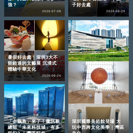
強？
子好去處
2026-07-09
2026-06-29
暑假好去處｜深圳3大不
能錯過的文藝展 沉浸式
體驗中華文化
2026-06-24
「企鵝島」來了！騰訊新
深圳國際美術館登場 大
總部「未來科技城」有多
玩中西跨文化美學｜灣區