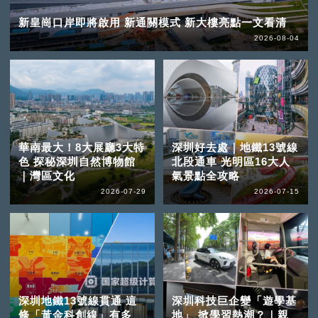
新皇崗口岸即將啟用 新通關模式 新大樓亮點一文看清
2026-08-04
華南最大！8大展廳3大特
深圳好去處｜地鐵13號線
色 探秘深圳自然博物館
北段通車 光明區16大人
｜灣區文化
氣景點全攻略
2026-07-29
2026-07-15
深圳地鐵13號線貫通 這
深圳科技巨企變「遊學基
條「黃金科創線」有多
地」 掀學習熱潮？｜親