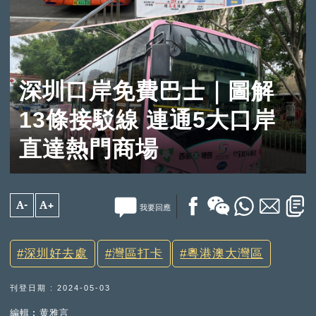
深圳口岸免費巴士｜圖解
13條接駁線 連通5大口岸
直達熱門商場
A-
A+
我要回應
深圳好去處
灣區打卡
粵港澳大灣區
刊登日期 : 2024-05-03
編輯︰黄雅言