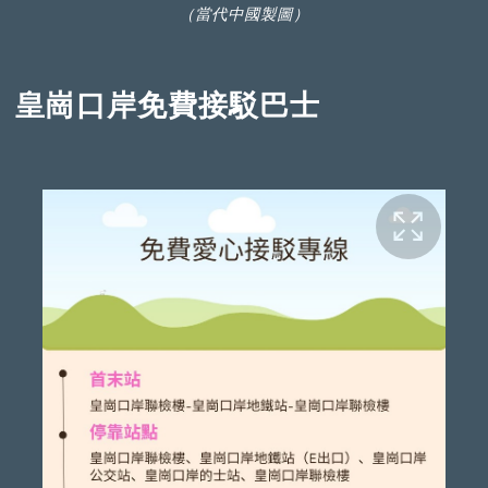
（當代中國製圖）
皇崗口岸免費接駁巴士