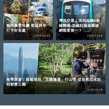
灣區交通｜深圳地鐵6新
深圳飄雪地圖 聖誕跨年
線開通 怎樣打造全國線
打卡好去處
網密度第一？
2025-12-24
2025-12-19
秋季旅遊｜跟着深圳「五園連通」行山徑 從自然山水玩
到智慧公園
2025-11-19