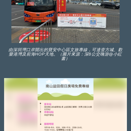
由深圳灣口岸開出的寶安中心區文旅專線，可達壹方城、歡
樂港灣及前海HOP天地。（圖片來源：深8公交嗨游@小紅
書）