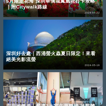
5月限定花海 深圳華僑城鳳凰花打卡攻略
｜附Citywalk路線
2024-05-22
深圳好去處｜西涌螢火蟲夏日限定！來看
絕美光影流螢
2024-05-16
深圳地鐵遊｜嚴選3大室內遊樂場 挑戰體