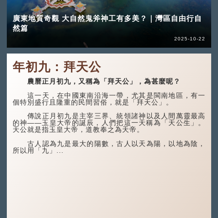
廣東地質奇觀 大自然鬼斧神工有多美？｜灣區自由行自
然篇
2025-10-22
年初九：拜天公
農曆正月初九，又稱為「拜天公」，為甚麼呢？
這一天，在中國東南沿海一帶，尤其是閩南地區，有一
個特別盛行且隆重的民間習俗，就是「拜天公」。
傳說正月初九是主宰三界、統領諸神以及人間萬靈最高
的神——玉皇大帝的誕辰，人們把這一天稱為「天公生」。
天公就是指玉皇大帝，道教奉之為天帝。
古人認為九是最大的陽數，古人以天為陽，以地為陰，
所以用「九」...