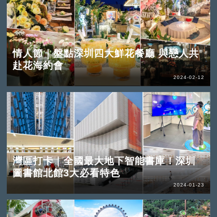
情人節｜盤點深圳四大鮮花餐廳 與戀人共
赴花海約會
2024-02-12
灣區打卡｜全國最大地下智能書庫！深圳
圖書館北館3大必看特色
2024-01-23