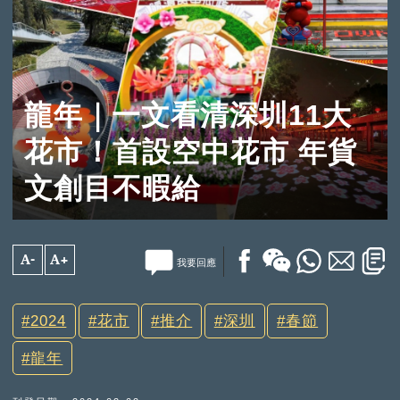
龍年｜一文看清深圳11大
花市！首設空中花市 年貨
文創目不暇給
A-
A+
我要回應
2024
花市
推介
深圳
春節
龍年