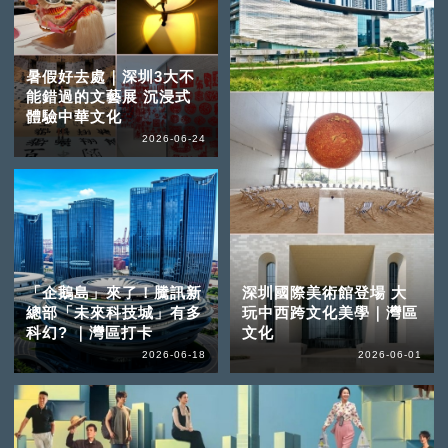
暑假好去處｜深圳3大不
能錯過的文藝展 沉浸式
體驗中華文化
2026-06-24
「企鵝島」來了！騰訊新
深圳國際美術館登場 大
總部「未來科技城」有多
玩中西跨文化美學｜灣區
科幻? ｜灣區打卡
文化
2026-06-18
2026-06-01