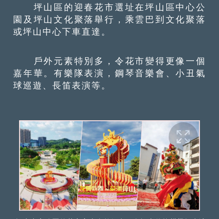
坪山區的迎春花市選址在坪山區中心公
園及坪山文化聚落舉行，乘雲巴到文化聚落
或坪山中心下車直達。
戶外元素特別多，令花市變得更像一個
嘉年華。有樂隊表演，鋼琴音樂會、小丑氣
球巡遊、長笛表演等。