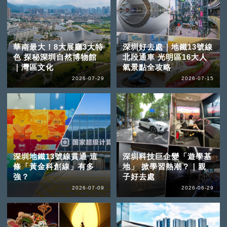
華南最大！8大展廳3大特
深圳好去處｜地鐵13號線
色 探秘深圳自然博物館
北段通車 光明區16大人
｜灣區文化
氣景點全攻略
2026-07-29
2026-07-15
深圳地鐵13號線貫通 這
深圳科技巨企變「遊學基
條「黃金科創線」有多
地」 掀學習熱潮？｜親
強？
子好去處
2026-07-09
2026-06-29