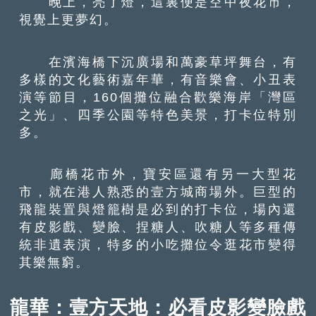
晚上，亮了燈，這裏便是空中夜花市，
視覺上更夢幻。
在濱海橋下沉廣場和萬豪草坪舞台，有
多樣的文化藝術嘉年華，有音樂會、小丑表
演等節目，160個攤位融合歡樂海岸「灣區
之光」、四季公園等特色美景，打卡位特別
多。
廊橋花市外，寶安區還有另一大型花
市，就在港人熟悉的壹方城商場外。巨型的
飛龍裝置與燈籠樹是必到的打卡位，場內還
有皮影戲、變臉、捏糖人、吹糖人等多種傳
統非遺表演，特多的小吃攤位令逛花市變得
其樂無窮。
龍華：壹方天地：必看皮影變臉戲