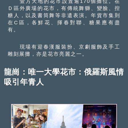
壹方天地的花市設置逾170個攤位。在
Ｄ區外廣場的花市，有傳統舞獅、變臉、揑
糖人，以及書筒舞等非遺表演。年貨市集則
在C區，各鮮花、揮春對聯、糖果應有盡
有。
現場有迎春漢服裝扮、京劇服飾及手工
雕刻展攤，亦是花市亮麗之一。
龍崗：唯一大學花市：俄羅斯風情
吸引年青人