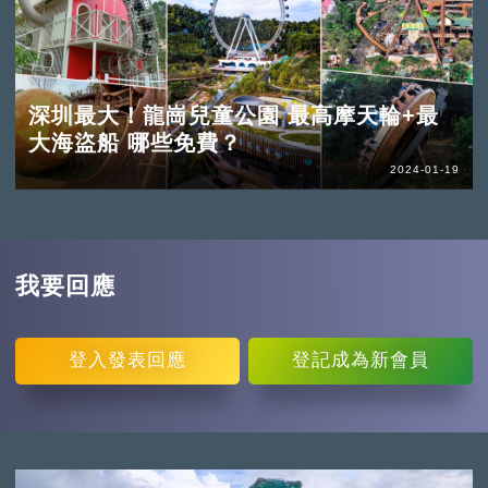
深圳最大！龍崗兒童公園 最高摩天輪+最
大海盜船 哪些免費？
2024-01-19
我要回應
登入
發表回應
登記
成為新會員