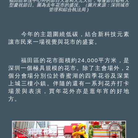
福田區卓悅中心外的節日大道和天元大街，每蓬節日都有大
型慶祝節日。圖為去年花市的盛況。（圖片來源：深圳城市
管理和綜合執法局 )
今年的主題圍繞低碳，結合新科技元素
讓市民來一場視覺與花市的盛宴。
福田區的花市面積約24,000平方米，是
深圳一個極具規模的花市。除了主會場外，2
個分會場分別位於香蜜湖的四季花谷及深業
上城三樓小鎮。伴隨的還有一系列花卉打卡
場景與表演，買年花外亦是逛年宵的好地
方。