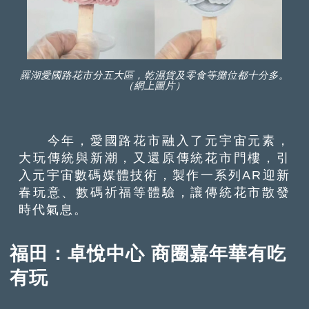
羅湖愛國路花市分五大區，乾濕貨及零食等攤位都十分多。
（網上圖片）
今年，愛國路花市融入了元宇宙元素，
大玩傳統與新潮，又還原傳統花市門樓，引
入元宇宙數碼媒體技術，製作一系列AR迎新
春玩意、數碼祈福等體驗，讓傳統花市散發
時代氣息。
福田：卓悅中心 商圈嘉年華有吃
有玩