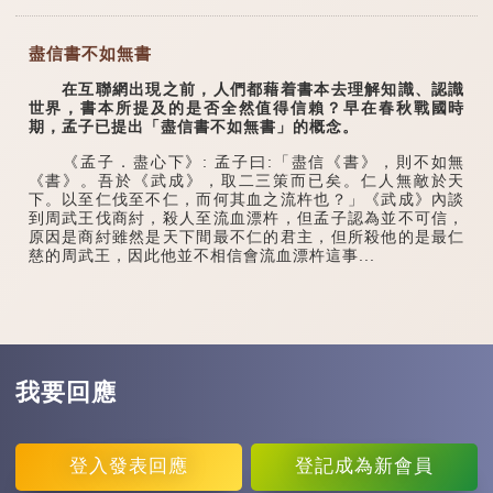
盡信書不如無書
在互聯網出現之前，人們都藉着書本去理解知識、認識
世界，書本所提及的是否全然值得信賴？早在春秋戰國時
期，孟子已提出「盡信書不如無書」的概念。
《孟子．盡心下》: 孟子曰:「盡信《書》，則不如無
《書》。吾於《武成》，取二三策而已矣。仁人無敵於天
下。以至仁伐至不仁，而何其血之流杵也？」《武成》內談
到周武王伐商紂，殺人至流血漂杵，但孟子認為並不可信，
原因是商紂雖然是天下間最不仁的君主，但所殺他的是最仁
慈的周武王，因此他並不相信會流血漂杵這事...
我要回應
登入
發表回應
登記
成為新會員