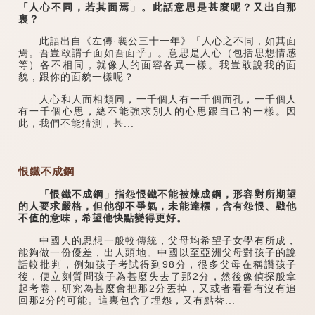
「人心不同，若其面焉」。此話意思是甚麼呢？又出自那
裏？
此語出自《左傳·襄公三十一年》「人心之不同，如其面
焉。吾豈敢謂子面如吾面乎」。意思是人心（包括思想情感
等）各不相同，就像人的面容各異一樣。我豈敢說我的面
貌，跟你的面貌一樣呢？
人心和人面相類同，一千個人有一千個面孔，一千個人
有一千個心思，總不能強求別人的心思跟自己的一樣。因
此，我們不能猜測，甚...
恨鐵不成鋼
「恨鐵不成鋼」指怨恨鐵不能被煉成鋼，形容對所期望
的人要求嚴格，但他卻不爭氣，未能達標，含有怨恨、戥他
不值的意味，希望他快點變得更好。
中國人的思想一般較傳統，父母均希望子女學有所成，
能夠做一份優差，出人頭地。中國以至亞洲父母對孩子的說
話較批判，例如孩子考試得到98分，很多父母在稱讚孩子
後，便立刻質問孩子為甚麼失去了那2分，然後像偵探般拿
起考卷，研究為甚麼會把那2分丟掉，又或者看看有沒有追
回那2分的可能。這裏包含了埋怨，又有點替...