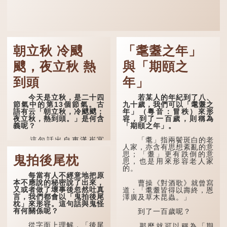
朝立秋 冷颼
「耄耋之年」
颼，夜立秋 熱
與「期頤之
到頭
年」
今天是立秋，是二十四
若某人的年紀到了八、
節氣中的第13個節氣。古
九十歲，我們可以「耄耋之
語有云「朝立秋，冷颼颼；
年」（粵音：冒秩）來形
夜立秋，熱到頭。」是何含
容，到了一百歲，則稱為
義呢？
「期頤之年」。
這句話出自東漢崔寔
「耄」指兩鬢斑白的老
《四民月令》：「朝立秋，
人家，亦含有思想紊亂的意
冷颼颼；夜立秋，熱到
思；「耋」更有跌倒的意
鬼拍後尾枕
頭」。到了清代，顧祿在
思，也是用來形容老人家
《清嘉錄》中記錄蘇州風俗
的。
每當有人不經意地把原
時，也引用了這句諺語。不
本不應說的秘密說了出來，
過當地百姓的口頭說法是
曹操《對酒歌》就曾寫
又或者做了壞事後忽然吐真
「朝立秋，渹颼颼；夜立
道：「耄耋皆得以壽終，恩
言，我們都會以「鬼拍後尾
秋，熱吽吽」。雖然用字略
澤廣及草木昆蟲。」
枕」來形容。這句話與鬼怪
有不同，但意思完全一致。
有何關係呢？
到了一百歲呢？
那麼，這句話到底準不
從字面上理解，「後尾
準呢？它反映了古人的一種
那麼就可以稱為「期