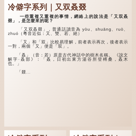
秋。
冷僻字系列｜又双叒叕
清·徐珂《清稗類鈔．
盜賊類．掱手》記載：「滬
林下有塌翼，水中無行
人呼翦綹賊曰掱手，猶言扒
舟。
一些重複又重複的事情，網絡上的說法是「又双叒
手也，亦曰癟三碼子。」
叕」，是怎麼來的呢？
五行當中「金」對應秋
其中「翦綹」即剪斷他
季，代表涼爽肅殺之氣。
「又双叒叕」，普通話讀音為 yòu、shuāng、ruò、
人衣帶以竊取錢物，是小偷
「運」是「運行」，生動地
zhuó（粵音近似：又、雙、若、絕）
的舊稱。而「掱手」也就是
描寫大暑的酷熱阻礙金氣流
手多多，擅自拿別人東西的
轉。「大暑運金氣」以誇張
「又」和「双」比較易理解，前者表示再次，後者表示
意思了...
手法描寫炎熱阻滯了季節更
一對，兩個「又」便是「双」。
替。
「叒」（音：若）原是古代神話中的樹木名稱。 《說文
「荊揚」指...
解字·叒部》：「叒，日初出東方湯谷所登榑桑，叒木
也。」
「叕...