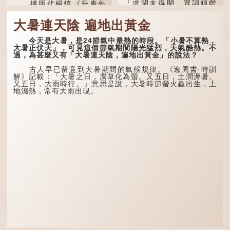
「求閑未得閑，眾誚瞋虤
據明代楊慎《升庵外
虤」之句，意思是眾人的譏
集》記載，龍生九子的次序
諷讓人怒目而視。
排列為：贔屭、螭吻、蒲
大暑連天陰 遍地出黃金
牢、狴犴、饕餮、蚣蝮、睚
眥、狻猊、椒圖（此為其中
兩隻豬，則為「豩」
一種說法）。
（音：賓）。甲骨文從二
今天是大暑，是24節氣中最熱的時段。「小暑不算熱，
「豕」，象豬相追逐的樣
大暑正伏天」，可見這個節氣期間陽光猛烈，天氣酷熱。不
子。《同文備考》另有一說
龍九子外形與能力各有
過，為甚麼又有「大暑連天陰，遍地出黃金」的說法？
「豩，豕亂群。」意指一
不同，其中，贔屭原形像
群...
龜，因為能負重，多作為碑
古人早已留意到大暑期間的氣候規律。《逸周書·時訓
座，有「碑下龜...
解》記載：「大暑之日，腐草化為螢。又五日，土潤溽暑。
又五日，大雨時行。」意思是說，大暑時節螢火蟲出生，土
地濕熱，常有大雨出現。