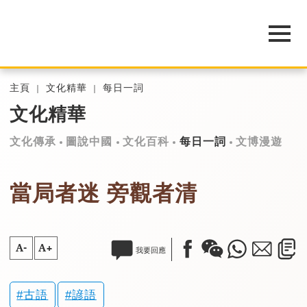
主頁
文化精華
每日一詞
文化精華
文化傳承
圖說中國
文化百科
每日一詞
文博漫遊
當局者迷 旁觀者清
A-
A+
我要回應
古語
諺語