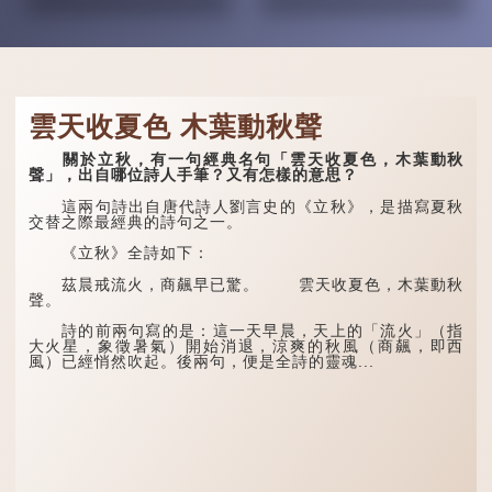
雲天收夏色 木葉動秋聲
關於立秋，有一句經典名句「雲天收夏色，木葉動秋
聲」，出自哪位詩人手筆？又有怎樣的意思？
這兩句詩出自唐代詩人劉言史的《立秋》，是描寫夏秋
交替之際最經典的詩句之一。
《立秋》全詩如下：
茲晨戒流火，商飆早已驚。 雲天收夏色，木葉動秋
聲。
詩的前兩句寫的是：這一天早晨，天上的「流火」（指
大火星，象徵暑氣）開始消退，涼爽的秋風（商飆，即西
風）已經悄然吹起。後兩句，便是全詩的靈魂...