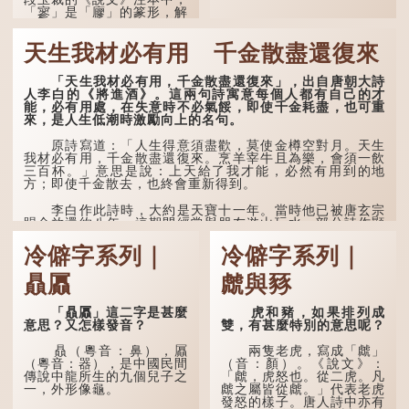
「寥」是「廫」的篆形，解
作空渺、空虛。如《列仙傳
·安期先生》載琊阜老人故
天生我材必有用 千金散盡還復來
事，以「寥寥安期，虛質高
清」形容空虛無所事事。
「天生我材必有用，千金散盡還復來」，出自唐朝大詩
人李白的《將進酒》。這兩句詩寓意每個人都有自己的才
能，必有用處，在失意時不必氣餒，即使千金耗盡，也可重
來，是人生低潮時激勵向上的名句。
原詩寫道：「人生得意須盡歡，莫使金樽空對月。天生
我材必有用，千金散盡還復來。烹羊宰牛且為樂，會須一飲
三百杯。」意思是說：上天給了我才能，必然有用到的地
方；即使千金散去，也終會重新得到。
李白作此詩時，大約是天寶十一年。當時他已被唐玄宗
賜金放還約八年，這期間經常與朋友遊山玩水，部分詩作顯
露出懷才...
冷僻字系列｜
冷僻字系列｜
贔屭
虤與豩
「贔屭」這二字是甚麼
虎和豬，如果排列成
意思？又怎樣發音？
雙，有甚麼特別的意思呢？
贔（粵音：鼻），屭
兩隻老虎，寫成「虤」
（粵音：器），是中國民間
（音：顏）。《說文》：
傳說中龍所生的九個兒子之
「虤，虎怒也。從二虎。凡
一，外形像龜。
虤之屬皆從虤。」代表老虎
發怒的樣子。唐人詩中亦有