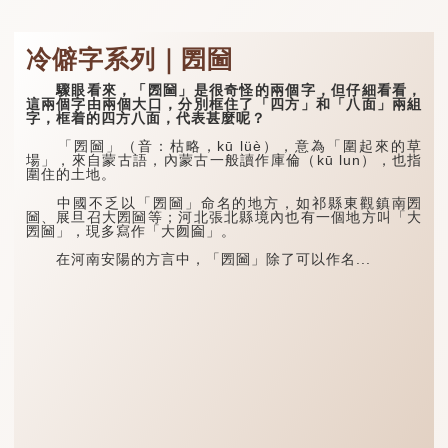
冷僻字系列｜圐圙
驟眼看來，「圐圙」是很奇怪的兩個字，但仔細看看，
這兩個字由兩個大口，分別框住了「四方」和「八面」兩組
字，框着的四方八面，代表甚麼呢？
「圐圙」（音：枯略，kū lüè），意為「圍起來的草
場」，來自蒙古語，內蒙古一般讀作庫倫（kū lun），也指
圍住的土地。
中國不乏以「圐圙」命名的地方，如祁縣東觀鎮南圐
圙、展旦召大圐圙等；河北張北縣境內也有一個地方叫「大
圐圙」，現多寫作「大囫圇」。
在河南安陽的方言中，「圐圙」除了可以作名...