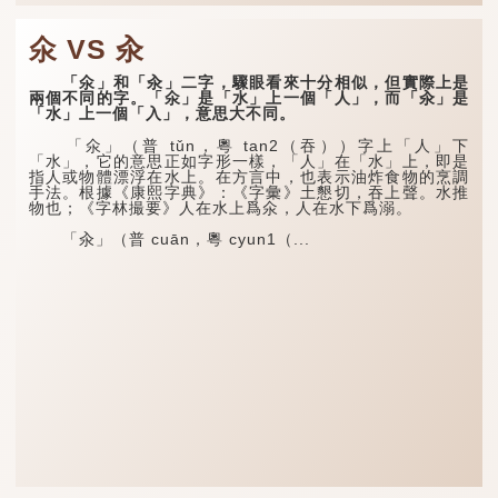
氽 VS 汆
「氽」和「汆」二字，驟眼看來十分相似，但實際上是
兩個不同的字。「氽」是「水」上一個「人」，而「汆」是
「水」上一個「入」，意思大不同。
「氽」（普 tǔn，粵 tan2（吞））字上「人」下
「水」，它的意思正如字形一樣，「人」在「水」上，即是
指人或物體漂浮在水上。在方言中，也表示油炸食物的烹調
手法。根據《康熙字典》：《字彙》土懇切，吞上聲。水推
物也；《字林撮要》人在水上爲氽，人在水下爲溺。
「汆」（普 cuān，粵 cyun1（...