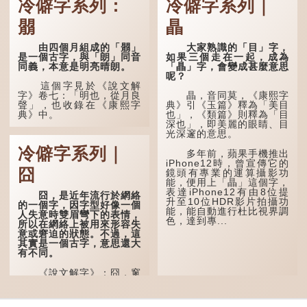
冷僻字系列：
冷僻字系列｜
朤
瞐
由四個月組成的「朤」
大家熟識的「目」字，
是一個古字，與「朗」同音
如果三個走在一起，成為
同義，本意是明亮晴朗。
「瞐」字，會變成甚麼意思
呢？
這個字見於《說文解
字》卷七：「明也，從月良
瞐，音同莫，《康熙字
聲」，也收錄在《康熙字
典》引《玉篇》釋為「美目
典》中。
也」，《類篇》則釋為「目
深也」，即美麗的眼睛、目
光深邃的意思。
這個字，用法頗多。
冷僻字系列｜
多年前，蘋果手機推出
「朤朤乾坤，捨我其
iPhone12時，曾宣傳它的
誰。」乾坤是《周易》中的
囧
鏡頭有專業的運算攝影功
兩個卦名，這裏指天地、宇
能，便用上「瞐」這個字，
宙等，形容政治清明，天下
表達iPhone12有由8位提
太平！
囧，是近年流行於網絡
升至10位HDR影片拍攝功
的一個字，因字型好像一個
能，能自動進行杜比視界調
「天空朤朤，任鳥兒高
人失意時雙眉彎下的表情，
色，達到專...
飛。」也是指天清氣明，鳥
所以在網絡上被用來形容失
兒可高飛。
意或窘迫的狀態。不過，這
其實是一個古字，意思還大
「朤朤脆脆」就是形容
有不同。
辦事爽快乾脆。我們熟...
《說文解字》：囧，窻
牖丽廔闿明。象形，本義是
透光通明的窗戶，跟「囪」
一樣都是「窗」的象形字。