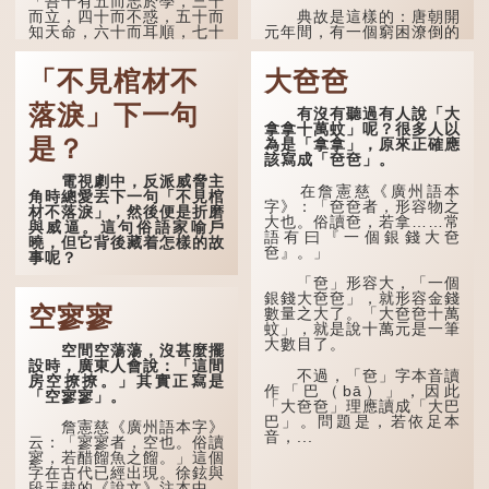
「吾十有五而志於學，三十
而立，四十而不惑，五十而
典故是這樣的：唐朝開
知天命，六十而耳順，七十
元年間，有一個窮困潦倒的
而從心所欲，不逾矩。」
盧姓書生，在上京赴考的途
中經過一間旅店休息，碰巧
「不見棺材不
大夿夿
在古代，男子一般於二
遇到一位呂姓道士，兩人暢
十歲進行冠禮，冠禮完成後
談甚歡。
便是成人，但由於未達壯
落淚」下一句
有沒有聽過有人說「大
年，所以又稱「弱冠」。
言談間，盧姓書生感慨
拿拿十萬蚊」呢？很多人以
《禮記·曲禮》明確記載：
自己雖貴為讀書人，但一直
是？
為是「拿拿」，原來正確應
「人生十年曰幼，學；二十
未能考取功名，仍然貧困，
該寫成「夿夿」。
曰弱，冠；三十曰壯，有
感到十分落泊。於是，道士
電視劇中，反派威脅主
室。」這說明三十歲在...
拿出一個青瓷枕頭，讓...
在詹憲慈《廣州語本
角時總愛丟下一句「不見棺
字》：「夿夿者，形容物之
材不落淚」，然後便是折磨
大也。俗讀夿，若拿……常
與威逼。這句俗語家喻戶
語有曰『一個銀錢大夿
曉，但它背後藏着怎樣的故
夿』。」
事呢？
「夿」形容大，「一個
「不見棺材不落淚」的
銀錢大夿夿」，就形容金錢
原句，有說法是「不見棺材
空寥寥
數量之大了。「大夿夿十萬
不下淚」或「不見親棺不下
蚊」，就是說十萬元是一筆
淚」，出自明朝蘭陵笑笑生
大數目了。
空間空蕩蕩，沒甚麼擺
所著的《金瓶梅詞話》第九
設時，廣東人會說：「這間
十八回。原意是指人未親眼
不過，「夿」字本音讀
房空撩撩。」其實正寫是
見到親人棺木，便不會真正
作「巴（bā）」，因此
「空寥寥」。
感到悲傷；後來引申為比喻
「大夿夿」理應讀成「大巴
人執迷不悟，不到徹底失
巴」。問題是，若依足本
敗，便不肯罷休。
詹憲慈《廣州語本字》
音，...
云：「寥寥者，空也。俗讀
寥，若醋餾魚之餾。」這個
許多人對這上半句耳熟
字在古代已經出現。徐鉉與
能詳，但它其實還有下半句
段玉裁的《說文》注本中，
——「不到黃河心不死」...