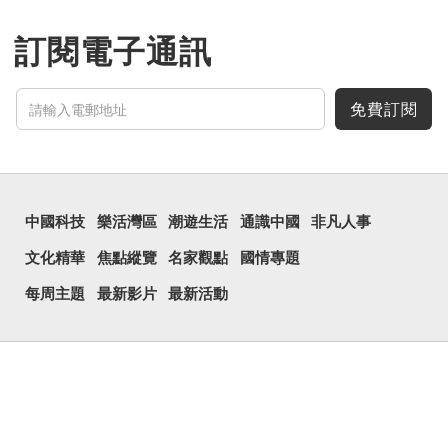
甲骨文中又用作地名，古書
中的「黍于囧」表示在囧地
種黍。
訂閱電子通訊
這個古字十分少用，直
至21世紀，網絡上開始流
行表情符號，這個字也被網
民當做表情符號來用。
免費訂閱
囧字的「八」像一對委
屈的八字眉模樣，「口」像
驚訝、窘迫...
中國科技
樂活灣區
潮遊生活
通識中國
非凡人事
文化精華
焦點縱覽
名家觀點
國情專題
每周主題
最新影片
最新活動