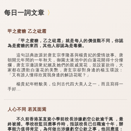
每日一詞文章
甲之蜜糖 乙之砒霜
「甲之蜜糖，乙之砒霜」就是每人的價值觀不同，你認
為是蜜糖的東西，其他人卻認為是毒藥。
這句話典故源於唐玄宗李隆基與楊貴妃的愛情故事。唐
朝開元年間的一年秋天，御園太液池中的白蓮花開得十分燦
爛，唐玄宗邀請衆妃嬪及她們的親戚賞花，並設宴款待，大
家都在讚歎白蓮花的美艷，唐玄宗卻對身邊的楊玉環說：
「又有誰人懂得欣賞我身邊的解語花呢？」
楊貴妃年輕貌美，位列古代四大美人之一，而且寫得一
手好...
人心不同 若其面焉
不久前香港某直資小學前校長涉嫌虧空公款逾千萬 ，最
終被捕。學校校監回應事件時，指該校長已任職逾十年，辦
事能力值得肯定，為何做出涉嫌虧空公款之事，他回應道：