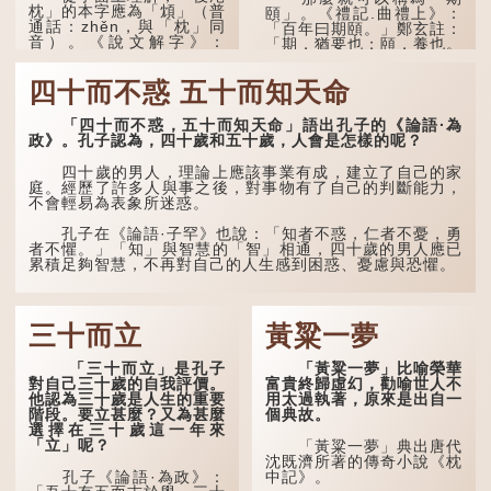
枕」的本字應為「䪴」（普
樸素觀察：如果立秋的精
頤」。《禮記.曲禮上》：
通話：zhěn，與「枕」同
確...
「百年曰期頤。」鄭玄註：
音）。《說文解字》：
「期，猶要也；頤，養也。
「䪴，項枕也。」意思是頭
不知衣服食味，孝子要盡養
後部與枕頭接觸的地方。
道...
四十而不惑 五十而知天命
民間流傳有一種說法，
人會將一些不欲為人所知的
「四十而不惑，五十而知天命」語出孔子的《論語·為
記憶藏於頸後之處。如果忽
政》。孔子認為，四十歲和五十歲，人會是怎樣的呢？
然吐真言，就好像被不明東
西（如鬼魂）在後腦拍了一
四十歲的男人，理論上應該事業有成，建立了自己的家
下，藏在腦中的秘密便脫口
庭。經歷了許多人與事之後，對事物有了自己的判斷能力，
而出。因此「鬼拍...
不會輕易為表象所迷惑。
孔子在《論語·子罕》也說：「知者不惑，仁者不憂，勇
者不懼。」「知」與智慧的「智」相通，四十歲的男人應已
累積足夠智慧，不再對自己的人生感到困惑、憂慮與恐懼。
三十而立
黃粱一夢
「三十而立」是孔子
「黃粱一夢」比喻榮華
對自己三十歲的自我評價。
富貴終歸虛幻，勸喻世人不
他認為三十歲是人生的重要
用太過執著，原來是出自一
階段。要立甚麼？又為甚麼
個典故。
選擇在三十歲這一年來
「立」呢？
「黃粱一夢」典出唐代
沈既濟所著的傳奇小說《枕
孔子《論語·為政》：
中記》。