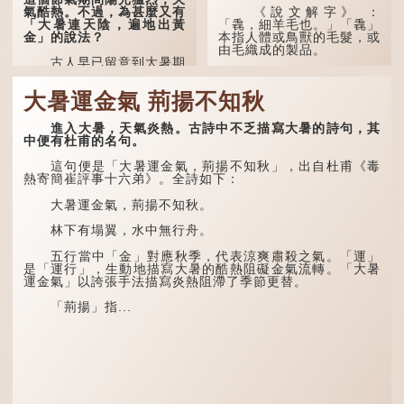
氣酷熱。不過，為甚麼又有
《說文解字》 ：
「大暑連天陰，遍地出黃
「毳，細羊毛也。」「毳」
金」的說法？
本指人體或鳥獸的毛髮，或
由毛織成的製品。
古人早已留意到大暑期
間的氣候規律。《逸周書·
人體表面，例如手臂等
時訓解》記載：「大暑之
部位生長的細毛，也叫
大暑運金氣 荊揚不知秋
日，腐草化為螢。又五日，
「毳」，又叫「寒毛」、
土潤溽暑。又五日，大雨時
「汗毛」。
行。」意思是說，大暑時節
進入大暑，天氣炎熱。古詩中不乏描寫大暑的詩句，其
螢火蟲出生，土地濕熱，常
醫學上，「毳毛」是一
中便有杜甫的名句。
有大雨出現。
個專有名詞。它指人類在兒
童時期長出的一種細小、不
這句便是「大暑運金氣，荊揚不知秋」，出自杜甫《毒
易注意到卻又幾乎遍布全身
熱寄簡崔評事十六弟》。全詩如下：
的毛髮。毳毛的密度因人而
異，其長度則通常不會...
大暑運金氣，荊揚不知秋。
林下有塌翼，水中無行舟。
五行當中「金」對應秋季，代表涼爽肅殺之氣。「運」
是「運行」，生動地描寫大暑的酷熱阻礙金氣流轉。「大暑
運金氣」以誇張手法描寫炎熱阻滯了季節更替。
「荊揚」指...