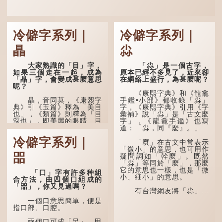
冷僻字系列｜
冷僻字系列｜
瞐
尛
大家熟識的「目」字，
「尛」是一個古字，
如果三個走在一起，成為
原本已經不多見了，近來卻
「瞐」字，會變成甚麼意思
在網絡上盛行，為甚麼呢？
呢？
《康熙字典》和《龍龕
瞐，音同莫，《康熙字
手鑑•小部》都收錄「尛」
典》引《玉篇》釋為「美目
字，《康熙字典》引用《字
也」，《類篇》則釋為「目
彙補》說「尛」是「古文麼
深也」，即美麗的眼睛、目
字」，《龍龕手鑑》也寫
光深邃的意思。
道：「尛，同『麼』。」
冷僻字系列｜
多年前，蘋果手機推出
「麼」在古文中常表示
iPhone12時，曾宣傳它的
「微小」的意思，也可用作
㗊
鏡頭有專業的運算攝影功
疑問詞如「幹麼」。既然
能，便用上「瞐」這個字，
「尛」等同於「麼」，那麼
表達iPhone12有由8位提
它的意思也一樣，也是「微
「口」字有許多种組
升至10位HDR影片拍攝功
小、細小」的意思。
合方法，由四個口組成的
能，能自動進行杜比視界調
「㗊」，你又見過嗎？
色，達到專...
有台灣網友將「尛」...
一個口意思簡單，便是
指口部、口腔。
兩個口可成「呂」，甲