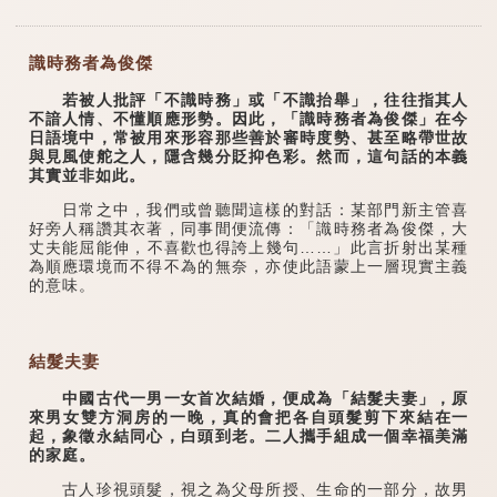
識時務者為俊傑
若被人批評「不識時務」或「不識抬舉」，往往指其人
不諳人情、不懂順應形勢。因此，「識時務者為俊傑」在今
日語境中，常被用來形容那些善於審時度勢、甚至略帶世故
與見風使舵之人，隱含幾分貶抑色彩。然而，這句話的本義
其實並非如此。
日常之中，我們或曾聽聞這樣的對話：某部門新主管喜
好旁人稱讚其衣著，同事間便流傳：「識時務者為俊傑，大
丈夫能屈能伸，不喜歡也得誇上幾句……」此言折射出某種
為順應環境而不得不為的無奈，亦使此語蒙上一層現實主義
的意味。
結髮夫妻
中國古代一男一女首次結婚，便成為「結髮夫妻」，原
來男女雙方洞房的一晚，真的會把各自頭髮剪下來結在一
起，象徵永結同心，白頭到老。二人攜手組成一個幸福美滿
的家庭。
古人珍視頭髮，視之為父母所授、生命的一部分，故男