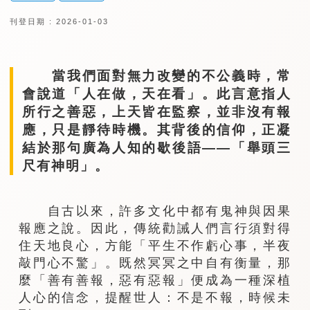
刊登日期 : 2026-01-03
當我們面對無力改變的不公義時，常
會說道「人在做，天在看」。此言意指人
所行之善惡，上天皆在監察，並非沒有報
應，只是靜待時機。其背後的信仰，正凝
結於那句廣為人知的歇後語——「舉頭三
尺有神明」。
自古以來，許多文化中都有鬼神與因果
報應之說。因此，傳統勸誡人們言行須對得
住天地良心，方能「平生不作虧心事，半夜
敲門心不驚」。既然冥冥之中自有衡量，那
麼「善有善報，惡有惡報」便成為一種深植
人心的信念，提醒世人：不是不報，時候未