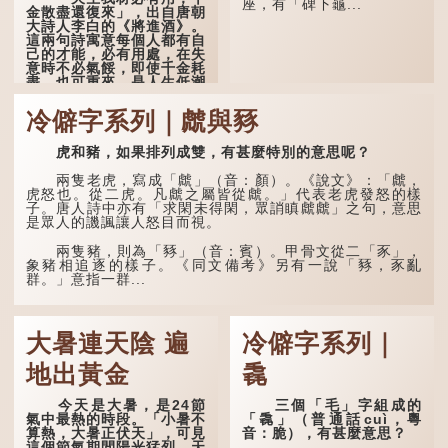
巴」。問題是，若依足本
座，有「碑下龜...
金散盡還復來」，出自唐朝
音，...
大詩人李白的《將進酒》。
這兩句詩寓意每個人都有自
己的才能，必有用處，在失
意時不必氣餒，即使千金耗
盡，也可重來，是人生低潮
時激勵向上的名句。
冷僻字系列｜虤與豩
原詩寫道：「人生得意
須盡歡，莫使金樽空對月。
虎和豬，如果排列成雙，有甚麼特別的意思呢？
天生我材必有用，千金散盡
還復來。烹羊宰牛且為樂，
會須一飲三百杯。」意思是
兩隻老虎，寫成「虤」（音：顏）。《說文》：「虤，
說：上天給了我才能，必然
虎怒也。從二虎。凡虤之屬皆從虤。」代表老虎發怒的樣
有用到的地方；即使千金散
子。唐人詩中亦有「求閑未得閑，眾誚瞋虤虤」之句，意思
去，也終會重新得到。
是眾人的譏諷讓人怒目而視。
李白作此詩時，大約是
兩隻豬，則為「豩」（音：賓）。甲骨文從二「豕」，
天寶十一年。當時他已被唐
象豬相追逐的樣子。《同文備考》另有一說「豩，豕亂
玄宗賜金放還約八年，這期
群。」意指一群...
間經常與朋友遊山玩水，部
分詩作顯露出懷才...
大暑連天陰 遍
冷僻字系列｜
地出黃金
毳
今天是大暑，是24節
三個「毛」字組成的
氣中最熱的時段。「小暑不
「毳」（普通話cuì，粵
算熱，大暑正伏天」，可見
音：脆），有甚麼意思？
這個節氣期間陽光猛烈，天