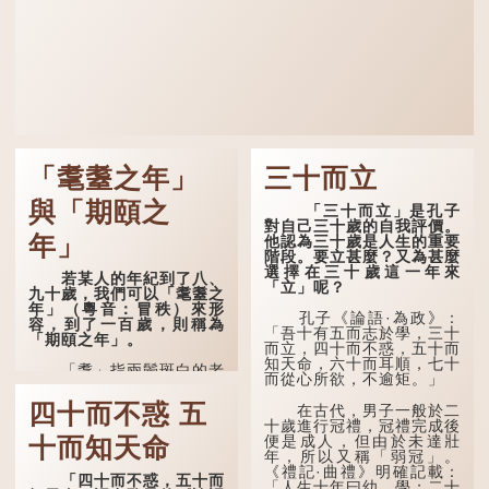
「耄耋之年」
三十而立
與「期頤之
「三十而立」是孔子
對自己三十歲的自我評價。
年」
他認為三十歲是人生的重要
階段。要立甚麼？又為甚麼
選擇在三十歲這一年來
若某人的年紀到了八、
「立」呢？
九十歲，我們可以「耄耋之
年」（粵音：冒秩）來形
孔子《論語·為政》：
容，到了一百歲，則稱為
「吾十有五而志於學，三十
「期頤之年」。
而立，四十而不惑，五十而
知天命，六十而耳順，七十
「耄」指兩鬢斑白的老
而從心所欲，不逾矩。」
人家，亦含有思想紊亂的意
思；「耋」更有跌倒的意
四十而不惑 五
在古代，男子一般於二
思，也是用來形容老人家
十歲進行冠禮，冠禮完成後
的。
便是成人，但由於未達壯
十而知天命
年，所以又稱「弱冠」。
曹操《對酒歌》就曾寫
《禮記·曲禮》明確記載：
道：「耄耋皆得以壽終，恩
「四十而不惑，五十而
「人生十年曰幼，學；二十