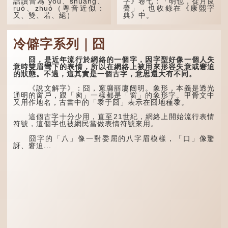
話讀音為 yòu、shuāng、
字》卷七：「明也，從月良
ruò、zhuó（粵音近似：
聲」，也收錄在《康熙字
又、雙、若、絕）
典》中。
「又」和「双」比較
這個字，用法頗多。
易理解，前者表示再次，後
冷僻字系列｜囧
者表示一對，兩個「又」便
「朤朤乾坤，捨我其
是「双」。
誰。」乾坤是《周易》中的
兩個卦名，這裏指天地、宇
囧，是近年流行於網絡的一個字，因字型好像一個人失
「叒」（音：若）原是
宙等，形容政治清明，天下
意時雙眉彎下的表情，所以在網絡上被用來形容失意或窘迫
古代神話中的樹木名
太平！
的狀態。不過，這其實是一個古字，意思還大有不同。
稱。 《說文解字·叒部》：
「叒，日初出東方湯谷所登
「天空朤朤，任鳥兒高
《說文解字》：囧，窻牖丽廔闿明。象形，本義是透光
榑桑，叒木也。」
飛。」也是指天清氣明，鳥
通明的窗戶，跟「囪」一樣都是「窗」的象形字。甲骨文中
兒可高飛。
又用作地名，古書中的「黍于囧」表示在囧地種黍。
「叕...
「朤朤脆脆」就是形容
這個古字十分少用，直至21世紀，網絡上開始流行表情
辦事爽快乾脆。我們熟...
符號，這個字也被網民當做表情符號來用。
囧字的「八」像一對委屈的八字眉模樣，「口」像驚
訝、窘迫...