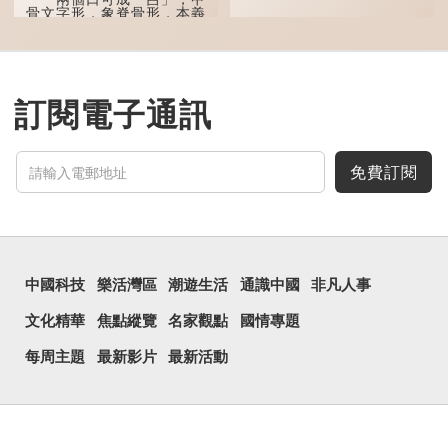
骨文字形，象脊骨形，本義
是指脊椎骨，中間有一條豎
線把脊椎段串聯起來。現代
通用為姓氏。兩個口也可以
寫成「吅」（音：喧），古
同「喧」，是大聲呼叫的意
思。
訂閱電子通訊
三個口為「品」，這個
字用法最為普遍。始見於商
代甲骨文，古字形從三口，
表示眾多。《說文解...
免費訂閱
中國科技
樂活灣區
潮遊生活
通識中國
非凡人事
文化精華
焦點縱覽
名家觀點
國情專題
每周主題
最新影片
最新活動