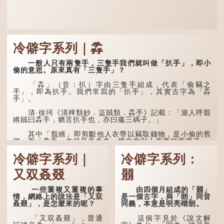
冷僻字系列｜掱
一般人只有兩隻手，三隻手我們就叫做「扒手」，即小
偷的意思。原來真有「三隻手」？
「掱」（音：扒）字由三隻手組成，代表「偷竊之
手」，即為扒手。我們常寫的「扒手」，其實古字為「掱
手」。
清·徐珂《清稗類鈔．盜賊類．掱手》記載：「滬人呼翦
綹賊曰掱手，猶言扒手也，亦曰癟三碼子。」
其中「翦綹」即剪斷他人衣帶以竊取錢物，是小偷的舊
稱。而「掱手」也就是手多多，擅自拿別人東西的意思了...
冷僻字系列｜
冷僻字系列：
又双叒叕
朤
一些重複又重複的事
由四個月組成的「朤」
情，網絡上的說法是「又双
是一個古字，與「朗」同音
叒叕」，是怎麼來的呢？
同義，本意是明亮晴朗。
「又双叒叕」，普通
這個字見於《說文解