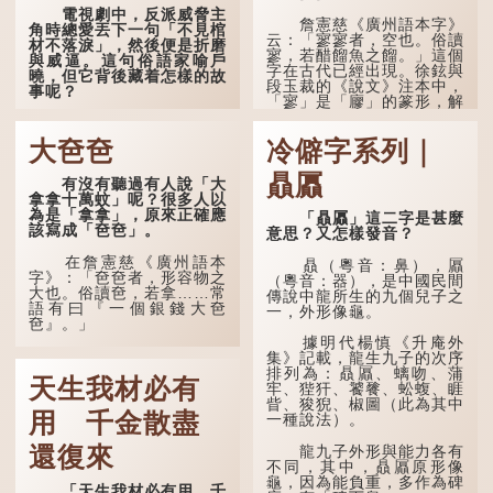
電視劇中，反派威脅主
詹憲慈《廣州語本字》
角時總愛丟下一句「不見棺
云：「寥寥者，空也。俗讀
材不落淚」，然後便是折磨
寥，若醋餾魚之餾。」這個
與威逼。這句俗語家喻戶
字在古代已經出現。徐鉉與
曉，但它背後藏着怎樣的故
段玉裁的《說文》注本中，
事呢？
「寥」是「廫」的篆形，解
作空渺、空虛。如《列仙傳
「不見棺材不落淚」的
·安期先生》載琊阜老人故
原句，有說法是「不見棺材
大夿夿
冷僻字系列｜
事，以「寥寥安期，虛質高
不下淚」或「不見親棺不下
清」形容空虛無所事事。
淚」，出自明朝蘭陵笑笑生
贔屭
有沒有聽過有人說「大
所著的《金瓶梅詞話》第九
拿拿十萬蚊」呢？很多人以
十八回。原意是指人未親眼
為是「拿拿」，原來正確應
見到親人棺木，便不會真正
「贔屭」這二字是甚麼
該寫成「夿夿」。
感到悲傷；後來引申為比喻
意思？又怎樣發音？
人執迷不悟，不到徹底失
敗，便不肯罷休。
在詹憲慈《廣州語本
贔（粵音：鼻），屭
字》：「夿夿者，形容物之
（粵音：器），是中國民間
大也。俗讀夿，若拿……常
許多人對這上半句耳熟
傳說中龍所生的九個兒子之
語有曰『一個銀錢大夿
能詳，但它其實還有下半句
一，外形像龜。
夿』。」
——「不到黃河心不死」...
據明代楊慎《升庵外
「夿」形容大，「一個
集》記載，龍生九子的次序
銀錢大夿夿」，就形容金錢
排列為：贔屭、螭吻、蒲
天生我材必有
數量之大了。「大夿夿十萬
牢、狴犴、饕餮、蚣蝮、睚
蚊」，就是說十萬元是一筆
眥、狻猊、椒圖（此為其中
大數目了。
用 千金散盡
一種說法）。
不過，「夿」字本音讀
龍九子外形與能力各有
還復來
作「巴（bā）」，因此
不同，其中，贔屭原形像
「大夿夿」理應讀成「大巴
龜，因為能負重，多作為碑
「天生我材必有用，千