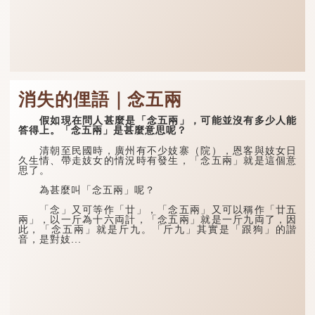
消失的俚語｜念五兩
假如現在問人甚麼是「念五兩」，可能並沒有多少人能
答得上。「念五兩」是甚麼意思呢？
清朝至民國時，廣州有不少妓寨（院），恩客與妓女日
久生情、帶走妓女的情況時有發生，「念五兩」就是這個意
思了。
為甚麼叫「念五兩」呢？
「念」又可等作「廿」，「念五兩」又可以稱作「廿五
兩」，以一斤為十六両計，「念五兩」就是一斤九両了，因
此，「念五兩」就是斤九。「斤九」其實是「跟狗」的諧
音，是對妓...