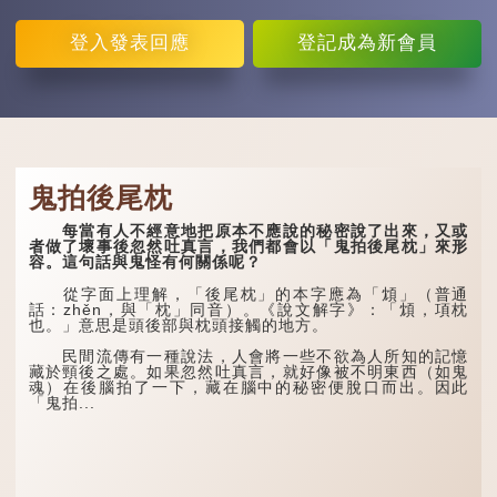
登入
發表回應
登記
成為新會員
鬼拍後尾枕
每當有人不經意地把原本不應說的秘密說了出來，又或
者做了壞事後忽然吐真言，我們都會以「鬼拍後尾枕」來形
容。這句話與鬼怪有何關係呢？
從字面上理解，「後尾枕」的本字應為「䪴」（普通
話：zhěn，與「枕」同音）。《說文解字》：「䪴，項枕
也。」意思是頭後部與枕頭接觸的地方。
民間流傳有一種說法，人會將一些不欲為人所知的記憶
藏於頸後之處。如果忽然吐真言，就好像被不明東西（如鬼
魂）在後腦拍了一下，藏在腦中的秘密便脫口而出。因此
「鬼拍...