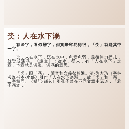
氼：人在水下溺
有些字，看似難字，但實際容易得很，「氼」就是其中
一字。
氼，人在水下，沉在水中，愈變愈弱，最後無力掙扎，
就變成遇溺。《說文》：從水，從人，有「人在水下」之
意，本意就是沉沒、沉溺的意思。
「氼」跟「溺」，讀音和含義都相通。清·陶方琦《字林
考逸補本·水部》引作「人在水下為溺」，故「氼」和「溺」
二字相同。《禮記·緇衣》引孔子曾在不同文章中寫道，「君
子溺於...