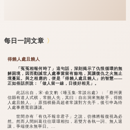
每日一詞文章
得饒人處且饒人
「冤冤相報何時了」這句話，深刻揭示了仇恨循環的無
解困境，因而勸誡世人處事當留有餘地，莫讓復仇之火無止
境蔓延。與之相應的，便是「得饒人處且饒人」的智慧——
正如俗話所說：「做人留一線，日後好相見」。
此話出自，宋·俞文豹《唾玉集·常談出處》：「蔡州褒
信縣有道人式棋，常饒人先，其曰：自出洞來無敵手，得饒
人處且饒人。」原指棋藝高超者常讓對方先手，後引申為待
人處事應寬容謙讓。
世間亦有「有仇不報非君子」之說，彷彿將報復視為必
然。然而人間糾葛往往環環相扣，若雙方各執一詞、無人退
讓，爭端便永無寧日。...