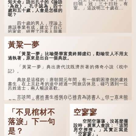
澤廣及草木昆蟲。」
知天命」語出孔子的《論語
曰弱，冠；三十曰壯，有
·為政》。孔子認為，四十
室。」這說明三十歲在...
到了一百歲呢？
歲和五十歲，人會是怎樣的
呢？
那麼就可以稱為「期
頤」。《禮記.曲禮上》：
四十歲的男人，理論上
「百年曰期頤。」鄭玄註：
應該事業有成，建立了自己
「期，猶要也；頤，養也。
的家庭。經歷了許多人與事
不知衣服食味，孝子要盡養
之後，對事物有了自己的判
道...
斷能力，不會輕易為表象所
黃粱一夢
迷惑。
孔子在《論語·子罕》
「黃粱一夢」比喻榮華富貴終歸虛幻，勸喻世人不用太
也說：「知者不惑，仁者不
過執著，原來是出自一個典故。
憂，勇者不懼。」「知」與
智慧的「智」相通，四十歲
「黃粱一夢」典出唐代沈既濟所著的傳奇小說《枕中
的男人應已累積足夠智慧，
記》。
不再對自己的人生感到困
惑、憂慮與恐懼。
典故是這樣的：唐朝開元年間，有一個窮困潦倒的盧姓
書生，在上京赴考的途中經過一間旅店休息，碰巧遇到一位
呂姓道士，兩人暢談甚歡。
言談間，盧姓書生感慨自己雖貴為讀書人，但一直未能
考取功名，仍然貧困，感到十分落泊。於是，道士拿出一個
青瓷枕頭，讓...
「不見棺材不
空寥寥
落淚」下一句
空間空蕩蕩，沒甚麼擺
設時，廣東人會說：「這間
是？
房空撩撩。」其實正寫是
「空寥寥」。