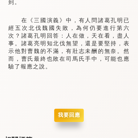
到。
在《三國演義》中，有人問諸葛孔明已
經五次北伐魏國失敗，為何仍要進行第六
次？諸葛孔明回答：人在做，天在看，盡人
事。諸葛亮明知北伐無望，還是要堅持，表
示他對曹魏的不滿，有壯志未酬的無奈。然
而，曹氏最終也敗在司馬氏手中，可能也應
驗了報應之說。
我要回應