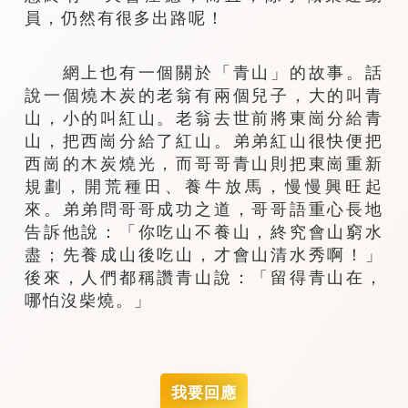
員，仍然有很多出路呢！
網上也有一個關於「青山」的故事。話
說一個燒木炭的老翁有兩個兒子，大的叫青
山，小的叫紅山。老翁去世前將東崗分給青
山，把西崗分給了紅山。弟弟紅山很快便把
西崗的木炭燒光，而哥哥青山則把東崗重新
規劃，開荒種田、養牛放馬，慢慢興旺起
來。弟弟問哥哥成功之道，哥哥語重心長地
告訴他說：「你吃山不養山，終究會山窮水
盡；先養成山後吃山，才會山清水秀啊！」
後來，人們都稱讚青山說：「留得青山在，
哪怕沒柴燒。」
我要回應