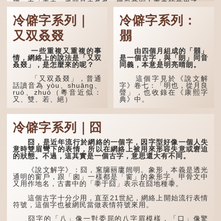
稱。而「掱手」也就是手多多，擅自拿別人東西的意思了...
冷僻字系列｜
冷僻字系列：
又双叒叕
朤
一些重複又重複的事
由四個月組成的「朤」
情，網絡上的說法是「又双
是一個古字，與「朗」同音
叒叕」，是怎麼來的呢？
同義，本意是明亮晴朗。
「又双叒叕」，普通
這個字見於《說文解
話讀音為 yòu、shuāng、
字》卷七：「明也，從月良
ruò、zhuó（粵音近似：
聲」，也收錄在《康熙字
又、雙、若、絕）
典》中。
「又」和「双」比較
這個字，用法頗多。
易理解，前者表示再次，後
冷僻字系列｜囧
者表示一對，兩個「又」便
「朤朤乾坤，捨我其
是「双」。
誰。」乾坤是《周易》中的
兩個卦名，這裏指天地、宇
囧，是近年流行於網絡的一個字，因字型好像一個人失
「叒」（音：若）原是
宙等，形容政治清明，天下
意時雙眉彎下的表情，所以在網絡上被用來形容失意或窘迫
古代神話中的樹木名
太平！
的狀態。不過，這其實是一個古字，意思還大有不同。
稱。 《說文解字·叒部》：
「叒，日初出東方湯谷所登
「天空朤朤，任鳥兒高
《說文解字》：囧，窻牖丽廔闿明。象形，本義是透光
榑桑，叒木也。」
飛。」也是指天清氣明，鳥
通明的窗戶，跟「囪」一樣都是「窗」的象形字。甲骨文中
兒可高飛。
又用作地名，古書中的「黍于囧」表示在囧地種黍。
「叕...
「朤朤脆脆」就是形容
這個古字十分少用，直至21世紀，網絡上開始流行表情
辦事爽快乾脆。我們熟...
符號，這個字也被網民當做表情符號來用。
囧字的「八」像一對委屈的八字眉模樣，「口」像驚