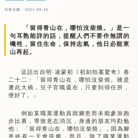
刊登日期 : 2021-09-15
「留得青山在，哪怕沒柴燒。」是一
句耳熟能詳的話，提醒人們不要作無謂的
犧牲，留住生命，保持志氣，他日必能東
山再起。
這話出自明·凌蒙初《初刻拍案驚奇》卷
二十二：「留得青山在，哪怕沒柴燒。雖是
遭此大禍，兒子官職還在，只要到得任所，
便好了。」
例如某職業運動員因腳患而未能參加跑
步比賽，導致意志消沉，身邊的朋友均勸勉
他： 「留得青山在，哪怕沒柴燒」，因為腳
患終有一天會痊癒，而且，除了職業運動