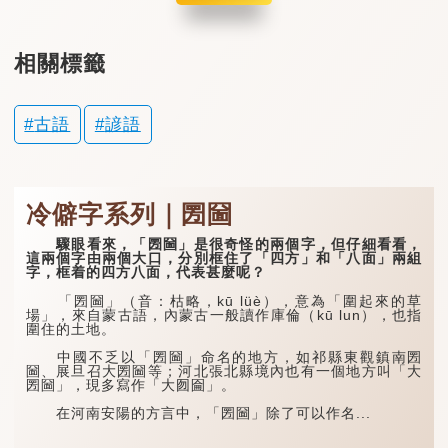
相關標籤
古語
諺語
冷僻字系列｜圐圙
驟眼看來，「圐圙」是很奇怪的兩個字，但仔細看看，
這兩個字由兩個大口，分別框住了「四方」和「八面」兩組
字，框着的四方八面，代表甚麼呢？
「圐圙」（音：枯略，kū lüè），意為「圍起來的草
場」，來自蒙古語，內蒙古一般讀作庫倫（kū lun），也指
圍住的土地。
中國不乏以「圐圙」命名的地方，如祁縣東觀鎮南圐
圙、展旦召大圐圙等；河北張北縣境內也有一個地方叫「大
圐圙」，現多寫作「大囫圇」。
在河南安陽的方言中，「圐圙」除了可以作名...