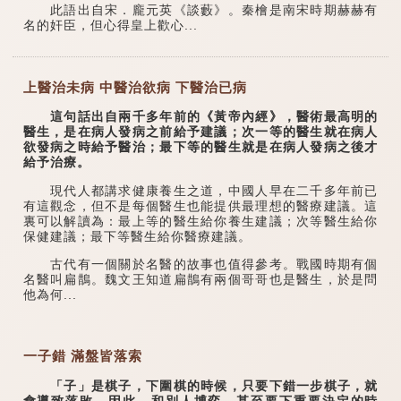
此語出自宋．龐元英《談藪》。秦檜是南宋時期赫赫有
名的奸臣，但心得皇上歡心...
上醫治未病 中醫治欲病 下醫治已病
這句話出自兩千多年前的《黃帝內經》，醫術最高明的
醫生，是在病人發病之前給予建議；次一等的醫生就在病人
欲發病之時給予醫治；最下等的醫生就是在病人發病之後才
給予治療。
現代人都講求健康養生之道，中國人早在二千多年前已
有這觀念，但不是每個醫生也能提供最理想的醫療建議。這
裏可以解讀為：最上等的醫生給你養生建議；次等醫生給你
保健建議；最下等醫生給你醫療建議。
古代有一個關於名醫的故事也值得參考。戰國時期有個
名醫叫扁鵲。魏文王知道扁鵲有兩個哥哥也是醫生，於是問
他為何...
一子錯 滿盤皆落索
「子」是棋子，下圍棋的時候，只要下錯一步棋子，就
會導致落敗。因此，和別人博弈，甚至要下重要決定的時