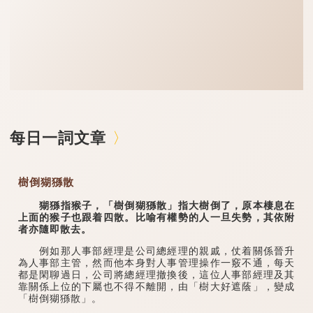
每日一詞文章
樹倒猢猻散
猢猻指猴子，「樹倒猢猻散」指大樹倒了，原本棲息在
上面的猴子也跟着四散。比喻有權勢的人一旦失勢，其依附
者亦隨即散去。
例如那人事部經理是公司總經理的親戚，仗着關係晉升
為人事部主管，然而他本身對人事管理操作一竅不通，每天
都是閑聊過日，公司將總經理撤換後，這位人事部經理及其
靠關係上位的下屬也不得不離開，由「樹大好遮蔭」，變成
「樹倒猢猻散」。