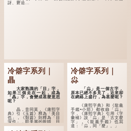
訝、窘迫...
冷僻字系列｜
冷僻字系列｜
瞐
尛
大家熟識的「目」字，
「尛」是一個古字，
如果三個走在一起，成為
原本已經不多見了，近來卻
「瞐」字，會變成甚麼意思
在網絡上盛行，為甚麼呢？
呢？
《康熙字典》和《龍龕
瞐，音同莫，《康熙字
手鑑•小部》都收錄「尛」
典》引《玉篇》釋為「美目
字，《康熙字典》引用《字
也」，《類篇》則釋為「目
彙補》說「尛」是「古文麼
深也」，即美麗的眼睛、目
字」，《龍龕手鑑》也寫
光深邃的意思。
道：「尛，同『麼』。」