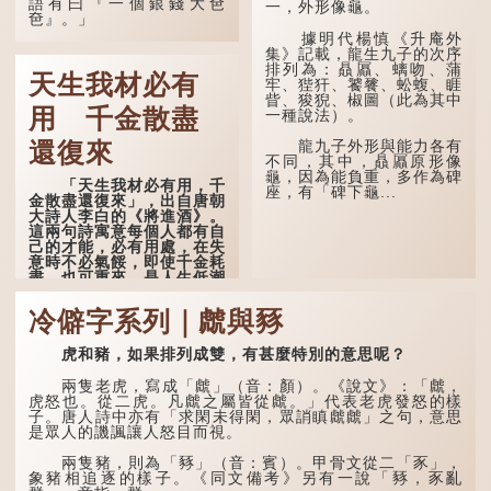
語有曰『一個銀錢大夿
能詳，但它其實還有下半句
一，外形像龜。
夿』。」
——「不到黃河心不死」...
據明代楊慎《升庵外
「夿」形容大，「一個
集》記載，龍生九子的次序
銀錢大夿夿」，就形容金錢
排列為：贔屭、螭吻、蒲
天生我材必有
數量之大了。「大夿夿十萬
牢、狴犴、饕餮、蚣蝮、睚
蚊」，就是說十萬元是一筆
眥、狻猊、椒圖（此為其中
大數目了。
用 千金散盡
一種說法）。
不過，「夿」字本音讀
龍九子外形與能力各有
還復來
作「巴（bā）」，因此
不同，其中，贔屭原形像
「大夿夿」理應讀成「大巴
龜，因為能負重，多作為碑
「天生我材必有用，千
巴」。問題是，若依足本
座，有「碑下龜...
金散盡還復來」，出自唐朝
音，...
大詩人李白的《將進酒》。
這兩句詩寓意每個人都有自
己的才能，必有用處，在失
意時不必氣餒，即使千金耗
盡，也可重來，是人生低潮
時激勵向上的名句。
冷僻字系列｜虤與豩
原詩寫道：「人生得意
須盡歡，莫使金樽空對月。
虎和豬，如果排列成雙，有甚麼特別的意思呢？
天生我材必有用，千金散盡
還復來。烹羊宰牛且為樂，
會須一飲三百杯。」意思是
兩隻老虎，寫成「虤」（音：顏）。《說文》：「虤，
說：上天給了我才能，必然
虎怒也。從二虎。凡虤之屬皆從虤。」代表老虎發怒的樣
有用到的地方；即使千金散
子。唐人詩中亦有「求閑未得閑，眾誚瞋虤虤」之句，意思
去，也終會重新得到。
是眾人的譏諷讓人怒目而視。
李白作此詩時，大約是
兩隻豬，則為「豩」（音：賓）。甲骨文從二「豕」，
天寶十一年。當時他已被唐
象豬相追逐的樣子。《同文備考》另有一說「豩，豕亂