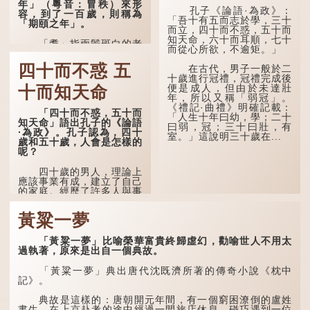
年」（粵音：冒秩）來形
孔子《論語·為政》：
容，到了一百歲，則稱為
「吾十有五而志於學，三十
「期頤之年」。
而立，四十而不惑，五十而
知天命，六十而耳順，七十
「耄」指兩鬢斑白的老
而從心所欲，不逾矩。」
人家，亦含有思想紊亂的意
思；「耋」更有跌倒的意
四十而不惑 五
在古代，男子一般於二
思，也是用來形容老人家
十歲進行冠禮，冠禮完成後
的。
便是成人，但由於未達壯
十而知天命
年，所以又稱「弱冠」。
曹操《對酒歌》就曾寫
《禮記·曲禮》明確記載：
道：「耄耋皆得以壽終，恩
「四十而不惑，五十而
「人生十年曰幼，學；二十
澤廣及草木昆蟲。」
知天命」語出孔子的《論語
曰弱，冠；三十曰壯，有
·為政》。孔子認為，四十
室。」這說明三十歲在...
到了一百歲呢？
歲和五十歲，人會是怎樣的
呢？
那麼就可以稱為「期
頤」。《禮記.曲禮上》：
四十歲的男人，理論上
「百年曰期頤。」鄭玄註：
應該事業有成，建立了自己
「期，猶要也；頤，養也。
的家庭。經歷了許多人與事
不知衣服食味，孝子要盡養
之後，對事物有了自己的判
道...
斷能力，不會輕易為表象所
黃粱一夢
迷惑。
孔子在《論語·子罕》
「黃粱一夢」比喻榮華富貴終歸虛幻，勸喻世人不用太
也說：「知者不惑，仁者不
過執著，原來是出自一個典故。
憂，勇者不懼。」「知」與
智慧的「智」相通，四十歲
「黃粱一夢」典出唐代沈既濟所著的傳奇小說《枕中
的男人應已累積足夠智慧，
記》。
不再對自己的人生感到困
惑、憂慮與恐懼。
典故是這樣的：唐朝開元年間，有一個窮困潦倒的盧姓
書生，在上京赴考的途中經過一間旅店休息，碰巧遇到一位