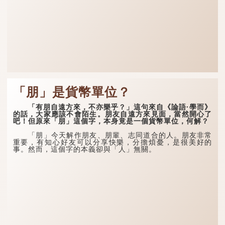
「朋」是貨幣單位？
「有朋自遠方來，不亦樂乎？」這句來自《論語·學而》
的話，大家應該不會陌生。朋友自遠方來見面，當然開心了
吧！但原來「朋」這個字，本身竟是一個貨幣單位，何解？
「朋」今天解作朋友、朋輩、志同道合的人。朋友非常
重要，有知心好友可以分享快樂，分擔煩憂，是很美好的
事。然而，這個字的本義卻與「人」無關。