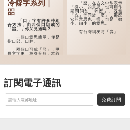
冷僻字系列｜
多年前，蘋果手機推出
「麼」在古文中常表示
iPhone12時，曾宣傳它的
「微小」的意思，也可用作
㗊
鏡頭有專業的運算攝影功
疑問詞如「幹麼」。既然
能，便用上「瞐」這個字，
「尛」等同於「麼」，那麼
表達iPhone12有由8位提
它的意思也一樣，也是「微
「口」字有許多种組
升至10位HDR影片拍攝功
小、細小」的意思。
合方法，由四個口組成的
能，能自動進行杜比視界調
「㗊」，你又見過嗎？
色，達到專...
有台灣網友將「尛」...
一個口意思簡單，便是
指口部、口腔。
兩個口可成「呂」，甲
骨文字形，象脊骨形，本義
是指脊椎骨，中間有一條豎
線把脊椎段串聯起來。現代
通用為姓氏。兩個口也可以
寫成「吅」（音：喧），古
同「喧」，是大聲呼叫的意
思。
訂閱電子通訊
三個口為「品」，這個
字用法最為普遍。始見於商
代甲骨文，古字形從三口，
表示眾多。《說文解...
免費訂閱