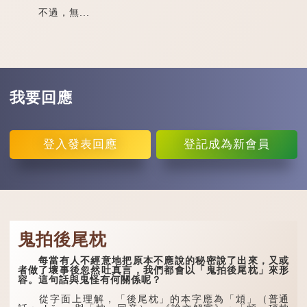
不過，無...
我要回應
登入
發表回應
登記
成為新會員
鬼拍後尾枕
每當有人不經意地把原本不應說的秘密說了出來，又或
者做了壞事後忽然吐真言，我們都會以「鬼拍後尾枕」來形
容。這句話與鬼怪有何關係呢？
從字面上理解，「後尾枕」的本字應為「䪴」（普通