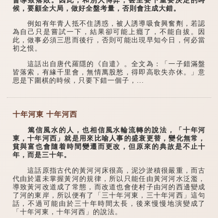
候，要顧全大局，做好全盤考量，否則會注成大錯。
例如有年青人抵不住誘惑，被人誘導吸食興奮劑，若認
為自己只是嘗試一下，結果卻可能上癮了，不能自拔。因
此，做事必須三思而後行，否則可能出現早知今日，何必當
初之恨。
這話出自唐代羅隱的《自遣》。全文為：「一子錯滿盤
皆落索，有緣千里會，無情萬股愁，得即高歌失亦休。」意
思是下圍棋的時候，只要下錯一個子，...
十年河東 十年河西
篤信風水的人，也相信風水輪流轉的說法，「十年河
東，十年河西」就是用來比喻人事的盛衰更替，變化無常，
貧與富也會隨着時間變遷而更改，但原來的典故是不止十
年，而是三十年。
這話原指古代的黃河河床很高，泥沙淤積很嚴重，而古
代由於還未掌握黃河的規律，所以只能任由黃河河水泛濫，
導致黃河改道成了常態，而改道也會使村子由河的西邊變成
了河的東岸，所以便有了「三十年河東，三十年河西」這句
話，不過可能由於三十年時間太長，後來慢慢地演變成了
「十年河東，十年河西」的說法。