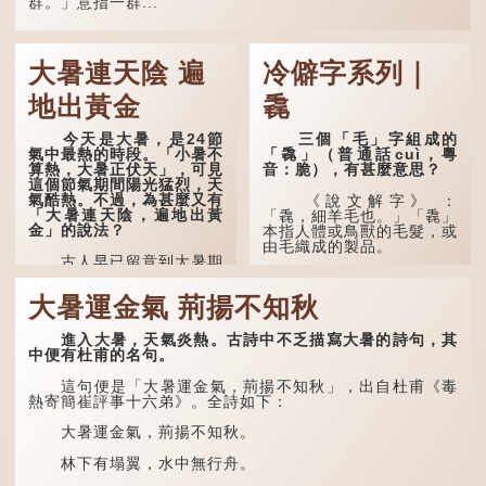
玄宗賜金放還約八年，這期
群。」意指一群...
間經常與朋友遊山玩水，部
分詩作顯露出懷才...
大暑連天陰 遍
冷僻字系列｜
地出黃金
毳
今天是大暑，是24節
三個「毛」字組成的
氣中最熱的時段。「小暑不
「毳」（普通話cuì，粵
算熱，大暑正伏天」，可見
音：脆），有甚麼意思？
這個節氣期間陽光猛烈，天
氣酷熱。不過，為甚麼又有
《說文解字》 ：
「大暑連天陰，遍地出黃
「毳，細羊毛也。」「毳」
金」的說法？
本指人體或鳥獸的毛髮，或
由毛織成的製品。
古人早已留意到大暑期
間的氣候規律。《逸周書·
人體表面，例如手臂等
時訓解》記載：「大暑之
部位生長的細毛，也叫
大暑運金氣 荊揚不知秋
日，腐草化為螢。又五日，
「毳」，又叫「寒毛」、
土潤溽暑。又五日，大雨時
「汗毛」。
行。」意思是說，大暑時節
進入大暑，天氣炎熱。古詩中不乏描寫大暑的詩句，其
螢火蟲出生，土地濕熱，常
醫學上，「毳毛」是一
中便有杜甫的名句。
有大雨出現。
個專有名詞。它指人類在兒
童時期長出的一種細小、不
這句便是「大暑運金氣，荊揚不知秋」，出自杜甫《毒
易注意到卻又幾乎遍布全身
熱寄簡崔評事十六弟》。全詩如下：
的毛髮。毳毛的密度因人而
異，其長度則通常不會...
大暑運金氣，荊揚不知秋。
林下有塌翼，水中無行舟。