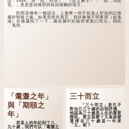
話：zhěn，與「枕」同音）。《說文解字》：「䪴，項枕
也。」意思是頭後部與枕頭接觸的地方。
民間流傳有一種說法，人會將一些不欲為人所知的記憶
藏於頸後之處。如果忽然吐真言，就好像被不明東西（如鬼
魂）在後腦拍了一下，藏在腦中的秘密便脫口而出。因此
「鬼拍...
「耄耋之年」
三十而立
與「期頤之
「三十而立」是孔子
對自己三十歲的自我評價。
年」
他認為三十歲是人生的重要
階段。要立甚麼？又為甚麼
選擇在三十歲這一年來
若某人的年紀到了八、
「立」呢？
九十歲，我們可以「耄耋之