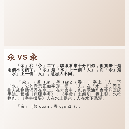
氽 VS 汆
「氽」和「汆」二字，驟眼看來十分相似，但實際上是
兩個不同的字。「氽」是「水」上一個「人」，而「汆」是
「水」上一個「入」，意思大不同。
「氽」（普 tǔn，粵 tan2（吞））字上「人」下
「水」，它的意思正如字形一樣，「人」在「水」上，即是
指人或物體漂浮在水上。在方言中，也表示油炸食物的烹調
手法。根據《康熙字典》：《字彙》土懇切，吞上聲。水推
物也；《字林撮要》人在水上爲氽，人在水下爲溺。
「汆」（普 cuān，粵 cyun1（...