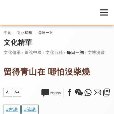
主頁
文化精華
每日一詞
文化精華
文化傳承
圖說中國
文化百科
每日一詞
文博漫遊
留得青山在 哪怕沒柴燒
A-
A+
我要回應
古語
諺語