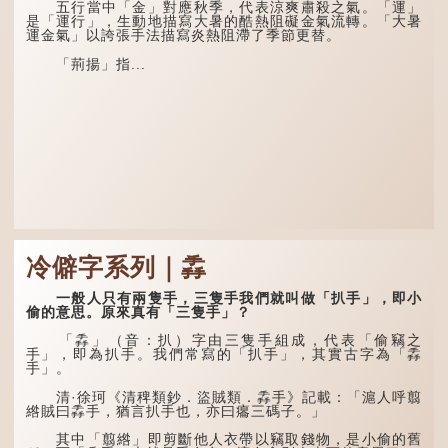
五行當中「金」對應秋季，代表涼爽肅殺之氣。「運」
是「運行」，生動地描寫大暑的酷熱阻礙金氣流轉。「大暑
運金氣」以誇張手法描寫炎熱阻滯了季節更替。
「荊揚」指...
冷僻字系列｜掱
一般人只有兩隻手，三隻手我們就叫做「扒手」，即小
偷的意思。原來真有「三隻手」？
「掱」（音：扒）字由三隻手組成，代表「偷竊之
手」，即為扒手。我們常寫的「扒手」，其實古字為「掱
手」。
清·徐珂《清稗類鈔．盜賊類．掱手》記載：「滬人呼翦
綹賊曰掱手，猶言扒手也，亦曰癟三碼子。」
其中「翦綹」即剪斷他人衣帶以竊取錢物，是小偷的舊