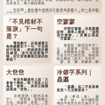
呂姓道士，兩人暢談甚歡。
言談間，盧姓書生感慨自己雖貴為讀書人，但一直未能
考取功名，仍然貧困，感到十分落泊。於是，道士拿出一個
青瓷枕頭，讓...
「不見棺材不
空寥寥
落淚」下一句
空間空蕩蕩，沒甚麼擺
設時，廣東人會說：「這間
是？
房空撩撩。」其實正寫是
「空寥寥」。
電視劇中，反派威脅主
詹憲慈《廣州語本字》
角時總愛丟下一句「不見棺
云：「寥寥者，空也。俗讀
材不落淚」，然後便是折磨
寥，若醋餾魚之餾。」這個
與威逼。這句俗語家喻戶
字在古代已經出現。徐鉉與
曉，但它背後藏着怎樣的故
段玉裁的《說文》注本中，
事呢？
「寥」是「廫」的篆形，解
作空渺、空虛。如《列仙傳
「不見棺材不落淚」的
·安期先生》載琊阜老人故
原句，有說法是「不見棺材
大夿夿
冷僻字系列｜
事，以「寥寥安期，虛質高
不下淚」或「不見親棺不下
清」形容空虛無所事事。
淚」，出自明朝蘭陵笑笑生
贔屭
有沒有聽過有人說「大
所著的《金瓶梅詞話》第九
拿拿十萬蚊」呢？很多人以
十八回。原意是指人未親眼
為是「拿拿」，原來正確應
見到親人棺木，便不會真正
「贔屭」這二字是甚麼
該寫成「夿夿」。
感到悲傷；後來引申為比喻
意思？又怎樣發音？
人執迷不悟，不到徹底失
敗，便不肯罷休。
在詹憲慈《廣州語本
贔（粵音：鼻），屭
字》：「夿夿者，形容物之
（粵音：器），是中國民間
大也。俗讀夿，若拿……常
許多人對這上半句耳熟
傳說中龍所生的九個兒子之