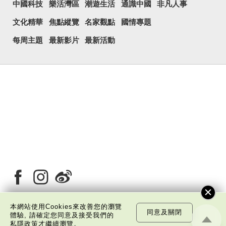
中國科技
樂活灣區
潮遊生活
通識中國
非凡人事
文化精華
焦點縱覽
名家觀點
國情專題
每周主題
最新影片
最新活動
本網站使用Cookies來改善您的瀏覽
同意及關閉
體驗, 請確定您同意及接受我們的
關於我們
版權告示
私隱政策聲明
免責聲明
私隱政策
才繼續瀏覽。