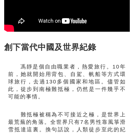
創下
當代中國
及世界紀錄
馮靜是個自由職業者，熱愛旅行。
10
年
前，她就開始用背包、自駕、帆船等方式環
球旅行，去過130多個國家和地區。儘管如
此，徒步到南極難抵極，仍然是一件幾乎不
可能的事情。
難抵極被稱為不可接近之極，是世界上
最荒蕪的角落。全世界只有
7名男性靠風箏滑
雪抵達
這裏。換句話說，人類徒步至此的紀