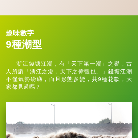
趣味數字
9種潮型
浙江錢塘江潮，有「天下第一潮」之譽，古
人所謂「浙江之潮，天下之偉觀也。」錢塘江潮
不僅氣勢磅礴，而且形態多變，共9種花款，大
家都見過嗎？