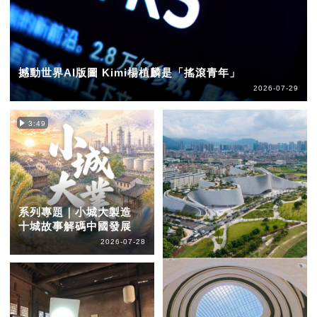
撼動世界AI版圖 Kimi楊植麟是「搖滾青年」
2026-07-29
3:49
系列專題｜小城大製造
十城故事解碼中國發展
2026-07-28