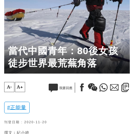
當代中國青年：80後女孩
徒步世界最荒蕪角落
A-
A+
我要回應
正能量
刊登日期 : 2020-11-20
撰文︰紀小婷