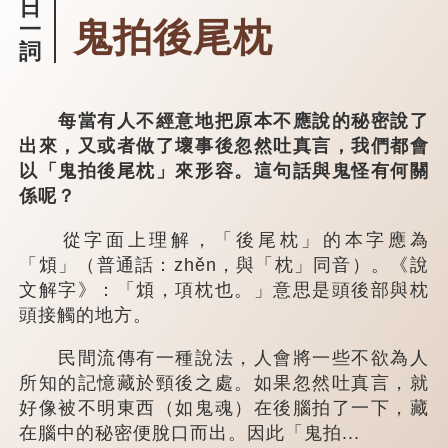
日
鬼拍後尾枕
一
詞
每當有人不經意地把原本不應說的秘密說了
出來，又或者做了壞事後忽然吐真言，我們都會
以「鬼拍後尾枕」來形容。這句話與鬼怪有何關
係呢？
從字面上理解，「後尾枕」的本字應為
「䪴」（普通話：zhěn，與「枕」同音）。《說
文解字》：「䪴，項枕也。」意思是頭後部與枕
頭接觸的地方。
民間流傳有一種說法，人會將一些不欲為人
所知的記憶藏於頸後之處。如果忽然吐真言，就
好像被不明東西（如鬼魂）在後腦拍了一下，藏
在腦中的秘密便脫口而出。因此「鬼拍...