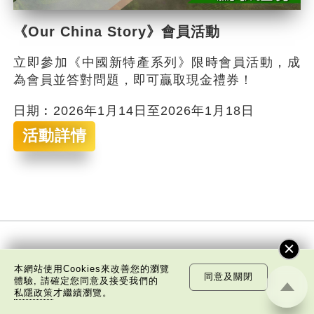
《Our China Story》會員活動
立即參加《中國新特產系列》限時會員活動，成
為會員並答對問題，即可贏取現金禮券！
日期︰2026年1月14日至2026年1月18日
活動詳情
訂閱電子通訊
本網站使用Cookies來改善您的瀏覽
同意及關閉
體驗, 請確定您同意及接受我們的
私隱政策
才繼續瀏覽。
免費訂閱