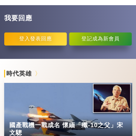
我要回應
登入
發表回應
登記
成為新會員
時代英雄
國產戰機一戰成名 懷緬「殲-10之父」宋
文驄