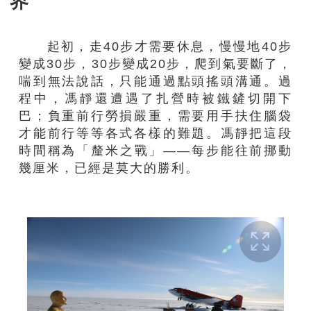
界
起初，走
40步
才需要休息，慢慢地
40步
變成30步，30步變成20步，爬到氣要斷了，
喘到無法說話，只能通過點頭搖頭溝通。過
程中，馮靜還遭遇了扎營時被鐵鏟切開下
巴；負重前行勞損嚴重，需要用手扶住腦袋
才能前行等等各式各樣的難題。馮靜把這段
時間稱為「釐米之戰」——每步能往前挪動
幾厘米，已經是莫大的勝利。