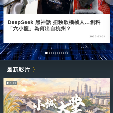
DeepSeek 黑神話 扭秧歌機械人...創科
「六小龍」為何出自杭州？
2025-03-24
最新影片
3:49