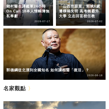
鄉村醫生譚鑑軍24小時
「山西挖眼案」郭斌6歲
On Call 18本人情帳簿無
遭橫禍失明 高考稱霸升
私奉獻
大學 立志回盲校任教
2026-07-17
2026-07-02
郭德綱從北漂到全國知名 如何讓相聲「復活」？
2026-06-18
名家觀點