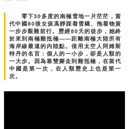
零下30多度的南極雪地一片茫茫，
當
代中國
80後
女孩馮靜踩着雪橇、拖着物資
一步步艱難前行。歷經80天的徒步，她終
於來到
南極
難抵極——距離南極大陸所有
海岸線最遠的內陸點。借用太空人阿姆斯
特丹的名言：個人的一小步，卻是人類的
一大步。因為靠雙腳走到難抵極，
在當代
中國是第一次，
在人類歷史上
也
是第一
次。