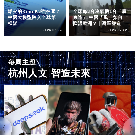
爆火的Kimi K3強在哪？
全球每3台冷氣機1台「廣
中國大模型跨入全球第一
東造」 中國「風」如何
梯隊
降溫歐洲？｜灣區智造
2026-07-24
2026-07-22
每周主題
杭州人文 智造未來