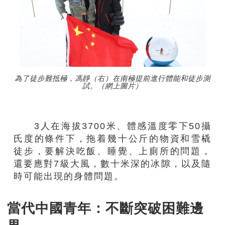
為了徒步難抵極，馮靜（右）在南極提前進行體能和徒步測
試。（網上圖片）
3
人在海拔3700米、體感溫度零下50攝
氏度的條件下，拖着幾
十
公斤的物資和雪橇
徒步，要解決吃飯、睡覺、上廁所的問題，
還要應對
7
級大風，
數十
米深的冰隙，以及隨
時可能出現的身體問題。
當代中國
青年
：不斷突破困難邊