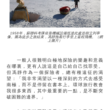
1958年，蘇聯科考隊依靠機械設備抵達此處並樹立列寧
像。圖為徒步之旅結束，馮靜拖着行李登上返程飛機。（網
上圖片）
一般人很難明白極地探險的樂趣和意義
在哪裏，更有人說這是自己給自己找罪受。
但馮靜作為一個探險者，總有種遠征的渴
望：「我非常渴望以一種深刻的方式去感受
南極，而不是停留在書本上。環球旅行教會
我很多東西，其中最重要的一點，是不斷突
破困難的邊界。」