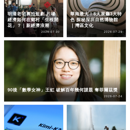
明清老宅裏拍短劇 片場
華南最大！8大展廳3大特
經濟如何在鄉村「生根開
色 探秘深圳自然博物館
花」？｜新經濟浪潮
｜灣區文化
2026-07-30
2026-07-29
90後「數學女神」王虹 破解百年幾何謎題 奪菲爾茲獎
2026-07-24