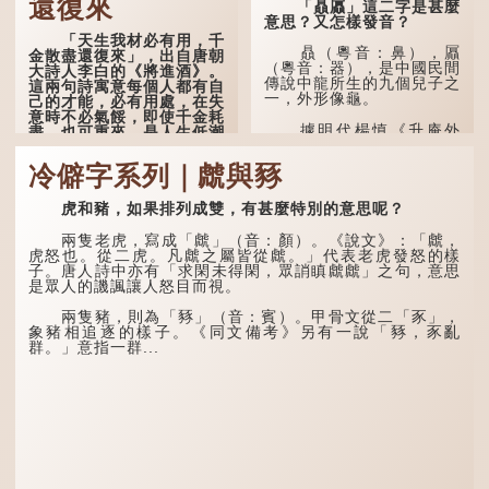
還復來
「贔屭」這二字是甚麼
意思？又怎樣發音？
「天生我材必有用，千
贔（粵音：鼻），屭
金散盡還復來」，出自唐朝
（粵音：器），是中國民間
大詩人李白的《將進酒》。
傳說中龍所生的九個兒子之
這兩句詩寓意每個人都有自
一，外形像龜。
己的才能，必有用處，在失
意時不必氣餒，即使千金耗
據明代楊慎《升庵外
盡，也可重來，是人生低潮
集》記載，龍生九子的次序
時激勵向上的名句。
排列為：贔屭、螭吻、蒲
冷僻字系列｜虤與豩
牢、狴犴、饕餮、蚣蝮、睚
原詩寫道：「人生得意
眥、狻猊、椒圖（此為其中
須盡歡，莫使金樽空對月。
一種說法）。
虎和豬，如果排列成雙，有甚麼特別的意思呢？
天生我材必有用，千金散盡
還復來。烹羊宰牛且為樂，
龍九子外形與能力各有
會須一飲三百杯。」意思是
兩隻老虎，寫成「虤」（音：顏）。《說文》：「虤，
不同，其中，贔屭原形像
說：上天給了我才能，必然
虎怒也。從二虎。凡虤之屬皆從虤。」代表老虎發怒的樣
龜，因為能負重，多作為碑
有用到的地方；即使千金散
子。唐人詩中亦有「求閑未得閑，眾誚瞋虤虤」之句，意思
座，有「碑下龜...
去，也終會重新得到。
是眾人的譏諷讓人怒目而視。
李白作此詩時，大約是
兩隻豬，則為「豩」（音：賓）。甲骨文從二「豕」，
天寶十一年。當時他已被唐
象豬相追逐的樣子。《同文備考》另有一說「豩，豕亂
玄宗賜金放還約八年，這期
群。」意指一群...
間經常與朋友遊山玩水，部
分詩作顯露出懷才...