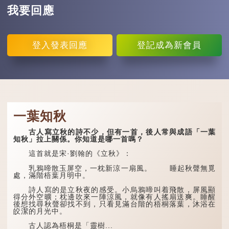
我要回應
登入
發表回應
登記
成為新會員
一葉知秋
古人寫立秋的詩不少，但有一首，後人常與成語「一葉
知秋」拉上關係。你知道是哪一首嗎？
這首就是宋·劉翰的《立秋》：
乳鴉啼散玉屏空，一枕新涼一扇風。 睡起秋聲無覓
處，滿階梧葉月明中。
詩人寫的是立秋夜的感受。小烏鴉啼叫着飛散，屏風顯
得分外空曠；枕邊吹來一陣涼風，就像有人搖扇送爽。睡醒
後想找尋秋聲卻找不到，只看見滿台階的梧桐落葉，沐浴在
皎潔的月光中。
古人認為梧桐是「靈樹...