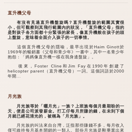
直升機父母
有沒有見過直升機盤旋嗎？直升機盤旋的範圍其實很
小，但可觀察到其飛行範圍內的狀況，「直升機父母」指的
是對孩子各方面都十分緊張的家長，像直升機般在孩子的頭
上盤旋，意味着全面介入孩子的一切事情。
這個直升機父母的隱喻，最早出現於Haim Ginott於
1969年的暢銷書《父母和青少年》一書中，其中一名青少年
抱怨：「媽媽像直升機一樣在我身邊盤旋」。
後來，Foster Cline和Jim Fay在1990年創建了
helicopter parent（直升機父母）一詞。這個詞語於2000
年開...
月光族
月光族等於「曬月光」一族？上班族每個月最期盼的一
天，便是公司派發薪金。打工仔每月所賺的錢，在未到下個
月就已經花清光的，被稱為「月光族」。
月光族的叫法來自台灣，泛指那些賺錢不多，每月收入
僅可維持每月基本開銷的一類人。部份月光族是剛畢業出來