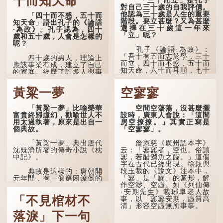
十而知天命
「三十而立」是孔子
對自己三十歲的自我評價。
他認為三十歲是人生的重要
「四十而不惑，五十而
階段。要立甚麼？又為甚麼
知天命」語出孔子的《論語
選擇在三十歲這一年來
·為政》。孔子認為，四十
「立」呢？
歲和五十歲，人會是怎樣的
呢？
孔子《論語·為政》：
「吾十有五而志於學，三十
四十歲的男人，理論上
而立，四十而不惑，五十而
應該事業有成，建立了自己
知天命，六十而耳順，七十
的家庭。經歷了許多人與事
而從心所欲，不逾矩。」
之後，對事物有了自己的判
斷能力，不會輕易為表象所
黃粱一夢
空寥寥
在古代，男子一般於二
迷惑。
十歲進行冠禮，冠禮完成後
便是成人，但由於未達壯
孔子在《論語·子罕》
「黃粱一夢」比喻榮華
空間空蕩蕩，沒甚麼擺
年，所以又稱「弱冠」。
也說：「知者不惑，仁者不
富貴終歸虛幻，勸喻世人不
設時，廣東人會說：「這間
《禮記·曲禮》明確記載：
憂，勇者不懼。」「知」與
用太過執著，原來是出自一
房空撩撩。」其實正寫是
「人生十年曰幼，學；二十
智慧的「智」相通，四十歲
個典故。
「空寥寥」。
曰弱，冠；三十曰壯，有
的男人應已累積足夠智慧，
室。」這說明三十歲在...
不再對自己的人生感到困
「黃粱一夢」典出唐代
詹憲慈《廣州語本字》
惑、憂慮與恐懼。
沈既濟所著的傳奇小說《枕
云：「寥寥者，空也。俗讀
中記》。
寥，若醋餾魚之餾。」這個
字在古代已經出現。徐鉉與
段玉裁的《說文》注本中，
典故是這樣的：唐朝開
「寥」是「廫」的篆形，解
元年間，有一個窮困潦倒的
作空渺、空虛。如《列仙傳
盧姓書生，在上京赴考的途
·安期先生》載琊阜老人故
中經過一間旅店休息，碰巧
「不見棺材不
事，以「寥寥安期，虛質高
遇到一位呂姓道士，兩人暢
清」形容空虛無所事事。
談甚歡。
落淚」下一句
言談間，盧姓書生感慨