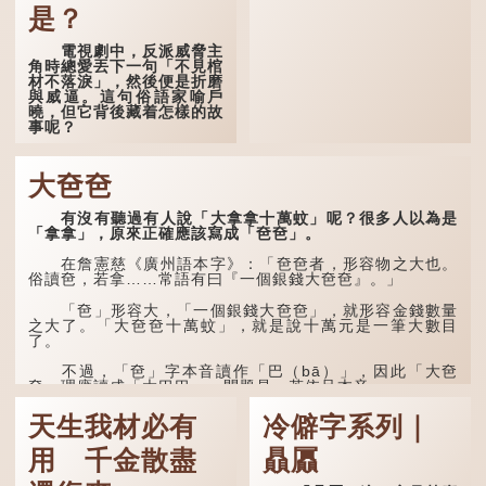
自己雖貴為讀書人，但一直
是？
未能考取功名，仍然貧困，
感到十分落泊。於是，道士
電視劇中，反派威脅主
拿出一個青瓷枕頭，讓...
角時總愛丟下一句「不見棺
材不落淚」，然後便是折磨
與威逼。這句俗語家喻戶
曉，但它背後藏着怎樣的故
事呢？
「不見棺材不落淚」的
原句，有說法是「不見棺材
大夿夿
不下淚」或「不見親棺不下
淚」，出自明朝蘭陵笑笑生
有沒有聽過有人說「大拿拿十萬蚊」呢？很多人以為是
所著的《金瓶梅詞話》第九
「拿拿」，原來正確應該寫成「夿夿」。
十八回。原意是指人未親眼
見到親人棺木，便不會真正
感到悲傷；後來引申為比喻
在詹憲慈《廣州語本字》：「夿夿者，形容物之大也。
人執迷不悟，不到徹底失
俗讀夿，若拿……常語有曰『一個銀錢大夿夿』。」
敗，便不肯罷休。
「夿」形容大，「一個銀錢大夿夿」，就形容金錢數量
許多人對這上半句耳熟
之大了。「大夿夿十萬蚊」，就是說十萬元是一筆大數目
能詳，但它其實還有下半句
了。
——「不到黃河心不死」...
不過，「夿」字本音讀作「巴（bā）」，因此「大夿
夿」理應讀成「大巴巴」。問題是，若依足本音，...
天生我材必有
冷僻字系列｜
用 千金散盡
贔屭