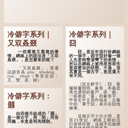
冷僻字系列｜
冷僻字系列｜
又双叒叕
囧
一些重複又重複的事
囧，是近年流行於網絡
情，網絡上的說法是「又双
的一個字，因字型好像一個
叒叕」，是怎麼來的呢？
人失意時雙眉彎下的表情，
所以在網絡上被用來形容失
意或窘迫的狀態。不過，這
「又双叒叕」，普通
其實是一個古字，意思還大
話讀音為 yòu、shuāng、
有不同。
ruò、zhuó（粵音近似：
又、雙、若、絕）
《說文解字》：囧，窻
牖丽廔闿明。象形，本義是
「又」和「双」比較
透光通明的窗戶，跟「囪」
易理解，前者表示再次，後
冷僻字系列：
一樣都是「窗」的象形字。
者表示一對，兩個「又」便
甲骨文中又用作地名，古書
是「双」。
朤
中的「黍于囧」表示在囧地
種黍。
「叒」（音：若）原是
古代神話中的樹木名
由四個月組成的「朤」
這個古字十分少用，直
稱。 《說文解字·叒部》：
是一個古字，與「朗」同音
至21世紀，網絡上開始流
「叒，日初出東方湯谷所登
同義，本意是明亮晴朗。
行表情符號，這個字也被網
榑桑，叒木也。」