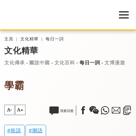
主頁
文化精華
每日一詞
文化精華
文化傳承
圖說中國
文化百科
每日一詞
文博漫遊
學霸
A-
A+
我要回應
俗語
潮語