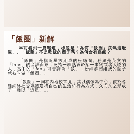
「飯圈」新解
早前看到一篇報道，標題是「為何『飯圈』戾氣這麼
重」。「飯圈」不是吃飯的圈子嗎？為何會有戾氣？
「飯圈」是指追星族組成的粉絲圈。粉絲是英文的
「fans」的音譯而來，泛指一群熱衷於某一事物或者人物的
人，當中的「fan」可音譯為「飯」，粉絲群體組成的圈子
就被叫做「飯圈」。
「飯圈」一詞在內地較常見，其以偶像為中心，依托各
種網絡社交媒體建構自己的生活和行為方式，久而久之形成
了一種以「追星」...