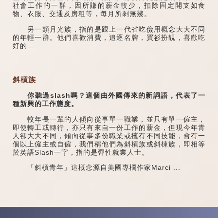
社會工作的一群，因所賺的薪金較少，扣除固定開支如食
物、衣服、交通及房租等，每月所剩無幾。
另一類月光族，指的是跟上一代省吃儉用概念大大不同
的年輕一群。他們喜歡消費，追逐名牌，買衫扮靚，喜歡吃
好的...
斜槓族
你聽過slash嗎？這個由外國傳來的新詞語，代表了一
種新興的工作態度。
較年長一輩的人傾向從事單一職業，並只有單一僱主，
即使轉工或轉行，亦只有來自一份工作的薪金，但現今年青
人卻大大不同，傾向從事多份職業或擁有不同技能，會有一
個以上僱主或自僱，我們稱他們為斜槓族或斜棟族，即相等
於英語Slash一字，指的是彈性就業人士。
「斜槓青年」這概念源自美國專欄作家Marci ...