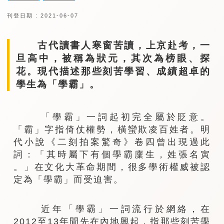
刊登日期 : 2021-06-07
古代讀書人寒窗苦讀，上京赴考，一
旦高中，被稱為狀元，其次為榜眼、探
花。現代描述那些刻苦學習、成績超卓的
學生為「學霸」。
「學霸」一詞起初完全屬於貶意。
「霸」字指倚仗權勢，橫蠻欺凌百姓者。明
代小說《二刻拍案驚奇》卷四曾出現過此
詞：「其時屬下有個學霸廩生，姓張名寅
。」在文化大革命期間，很多學術權威被認
定為「學霸」而受迫害。
近年「學霸」一詞流行於網絡，在
2012至13年間先在內地興起，指那些刻苦學