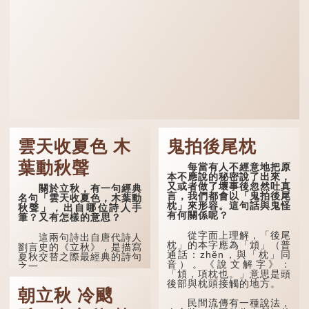
雲天收夏色 木
鬼拍後尾枕
葉動秋聲
每當有人不經意地把原
本不應說的秘密說了出來，
又或者做了壞事後忽然吐真
關於立秋，有一句經典
言，我們都會以「鬼拍後尾
名句「雲天收夏色，木葉動
枕」來形容。這句話與鬼怪
秋聲」，出自哪位詩人手
有何關係呢？
筆？又有怎樣的意思？
從字面上理解，「後尾
這兩句詩出自唐代詩人
枕」的本字應為「䪴」（普
劉言史的《立秋》，是描寫
通話：zhěn，與「枕」同
夏秋交替之際最經典的詩句
音）。《說文解字》：
之一。
「䪴，項枕也。」意思是頭
後部與枕頭接觸的地方。
《立秋》全詩如下：
朝立秋 冷颼
民間流傳有一種說法，
茲晨戒流火，商飆早已