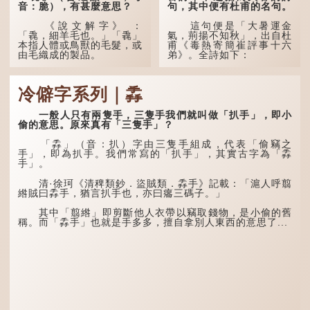
音：脆），有甚麼意思？
句，其中便有杜甫的名句。
《說文解字》 ：
這句便是「大暑運金
「毳，細羊毛也。」「毳」
氣，荊揚不知秋」，出自杜
本指人體或鳥獸的毛髮，或
甫《毒熱寄簡崔評事十六
由毛織成的製品。
弟》。全詩如下：
人體表面，例如手臂等
大暑運金氣，荊揚不知
部位生長的細毛，也叫
秋。
冷僻字系列｜掱
「毳」，又叫「寒毛」、
「汗毛」。
林下有塌翼，水中無行
舟。
一般人只有兩隻手，三隻手我們就叫做「扒手」，即小
醫學上，「毳毛」是一
偷的意思。原來真有「三隻手」？
個專有名詞。它指人類在兒
五行當中「金」對應秋
童時期長出的一種細小、不
季，代表涼爽肅殺之氣。
「掱」（音：扒）字由三隻手組成，代表「偷竊之
易注意到卻又幾乎遍布全身
「運」是「運行」，生動地
手」，即為扒手。我們常寫的「扒手」，其實古字為「掱
的毛髮。毳毛的密度因人而
描寫大暑的酷熱阻礙金氣流
手」。
異，其長度則通常不會...
轉。「大暑運金氣」以誇張
手法描寫炎熱阻滯了季節更
清·徐珂《清稗類鈔．盜賊類．掱手》記載：「滬人呼翦
替。
綹賊曰掱手，猶言扒手也，亦曰癟三碼子。」
「荊揚」指...
其中「翦綹」即剪斷他人衣帶以竊取錢物，是小偷的舊
稱。而「掱手」也就是手多多，擅自拿別人東西的意思了...