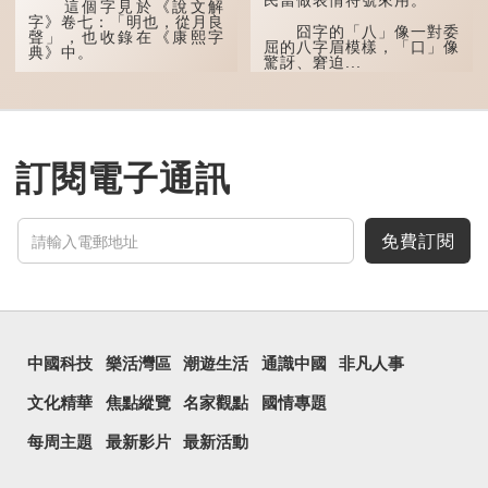
民當做表情符號來用。
這個字見於《說文解
「叕...
字》卷七：「明也，從月良
囧字的「八」像一對委
聲」，也收錄在《康熙字
屈的八字眉模樣，「口」像
典》中。
驚訝、窘迫...
這個字，用法頗多。
「朤朤乾坤，捨我其
誰。」乾坤是《周易》中的
兩個卦名，這裏指天地、宇
宙等，形容政治清明，天下
訂閱電子通訊
太平！
「天空朤朤，任鳥兒高
飛。」也是指天清氣明，鳥
兒可高飛。
免費訂閱
「朤朤脆脆」就是形容
辦事爽快乾脆。我們熟...
中國科技
樂活灣區
潮遊生活
通識中國
非凡人事
文化精華
焦點縱覽
名家觀點
國情專題
每周主題
最新影片
最新活動