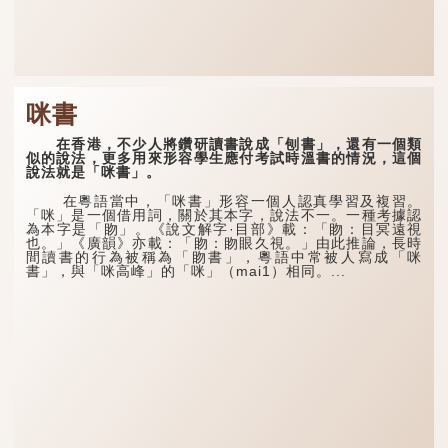
咪書
在香港，不少人將鑽研讀書說成「刨書」，還有一個類
似的說法，更多用來形容學生應付考試時溫書的情況，這個
說法就是「咪書」。
在粵語當中，「咪書」形容一個人認真學習及複習。
「咪」是一個借用詞，關於其本字，說法不一。一種考據認
為本字是「䀛」。《說文解字·目部》載：「䀛：目冥遠視
也。」《廣韻》亦載：「䀛：䀛眼久視。」由此推論，長時
間讀書的行為被稱為「䀛書」，粵語中常被人寫成「咪
書」，與「咪高峰」的「咪」（mai1）相同。...