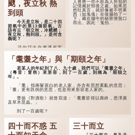
人會將一些不欲為人所知的
颼，夜立秋 熱
驚。 雲天收夏色，木
記憶藏於頸後之處。如果忽
葉動秋聲。
然吐真言，就好像被不明東
到頭
西（如鬼魂）在後腦拍了一
詩的前兩句寫的是：這
下，藏在腦中的秘密便脫口
一天早晨，天上的「流火」
今天是立秋，是二十四
而出。因此「鬼拍...
（指大火星，象徵暑氣）開
節氣中的第13個節氣。古
始消退，涼爽的秋風（商
語有云「朝立秋，冷颼颼；
飆，即西風）已經悄然吹
夜立秋，熱到頭。」是何含
起。後兩句，便是全詩的靈
義呢？
魂...
這句話出自東漢崔寔
《四民月令》：「朝立秋，
冷颼颼；夜立秋，熱到
「耄耋之年」與「期頤之年」
頭」。到了清代，顧祿在
《清嘉錄》中記錄蘇州風俗
若某人的年紀到了八、九十歲，我們可以「耄耋之年」
時，也引用了這句諺語。不
（粵音：冒秩）來形容，到了一百歲，則稱為「期頤之
過當地百姓的口頭說法是
年」。
「朝立秋，渹颼颼；夜立
秋，熱吽吽」。雖然用字略
有不同，但意思完全一致。
「耄」指兩鬢斑白的老人家，亦含有思想紊亂的意思；
「耋」更有跌倒的意思，也是用來形容老人家的。
那麼，這句話到底準不
準呢？它反映了古人的一種
曹操《對酒歌》就曾寫道：「耄耋皆得以壽終，恩澤廣
樸素觀察：如果立秋的精
及草木昆蟲。」
確...
到了一百歲呢？
那麼就可以稱為「期頤」。《禮記.曲禮上》：「百年曰
期頤。」鄭玄註：「期，猶要也；頤，養也。不知衣服食
四十而不惑 五
三十而立
味，孝子要盡養道...