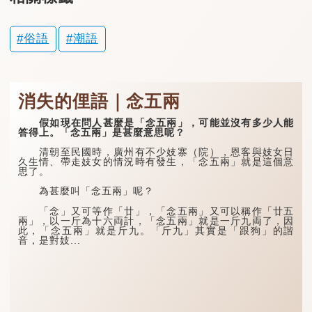
俗語
潮語
消失的俚語｜念五兩
假如現在問人甚麼是「念五兩」，可能並沒有多少人能
答得上。「念五兩」是甚麼意思呢？
清朝至民國時，廣州有不少妓寨（院），恩客與妓女日
久生情、帶走妓女的情況時有發生，「念五兩」就是這個意
思了。
為甚麼叫「念五兩」呢？
「念」又可等作「廿」，「念五兩」又可以稱作「廿五
兩」，以一斤為十六両計，「念五兩」就是一斤九両了，因
此，「念五兩」就是斤九。「斤九」其實是「跟狗」的諧
音，是對妓...