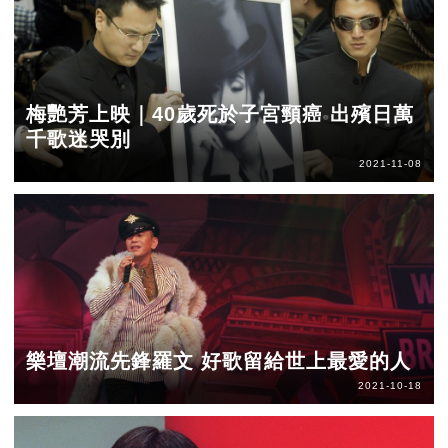
梅艷芳上映｜40歲死於子宮頸癌 出殯日萬
千歌迷哭別
2021-11-08
樂壇潮流先鋒羅文 好歌留給世上最愛的人
2021-10-18