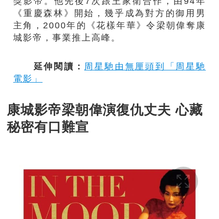
獎影帝。他先後7次跟王家衛合作，由94年
《重慶森林》開始，幾乎成為對方的御用男
主角，2000年的《花樣年華》令梁朝偉奪康
城影帝，事業推上高峰。
延伸閱讀：
周星馳由無厘頭到「周星馳
電影」
康城影帝梁朝偉演復仇丈夫 心藏
秘密有口難宣