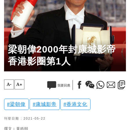
梁朝偉2000年封康城影帝
香港影圈第1人
A-
A+
我要回應
梁朝偉
康城影帝
香港文化
刊登日期 : 2021-05-22
撰文︰黃皓頤