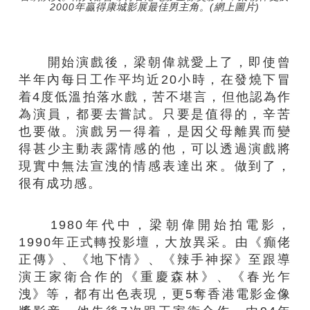
2000年贏得康城影展最佳男主角。(網上圖片)
開始演戲後，梁朝偉就愛上了，即使曾
半年內每日工作平均近20小時，在發燒下冒
着4度低溫拍落水戲，苦不堪言，但他認為作
為演員，都要去嘗試。只要是值得的，辛苦
也要做。演戲另一得着，是因父母離異而變
得甚少主動表露情感的他，可以透過演戲將
現實中無法宣洩的情感表達出來。做到了，
很有成功感。
1980年代中，梁朝偉開始拍電影，
1990年正式轉投影壇，大放異采。由《癲佬
正傳》、《地下情》、《辣手神探》至跟導
演王家衛合作的《重慶森林》、《春光乍
洩》等，都有出色表現，更5奪香港電影金像