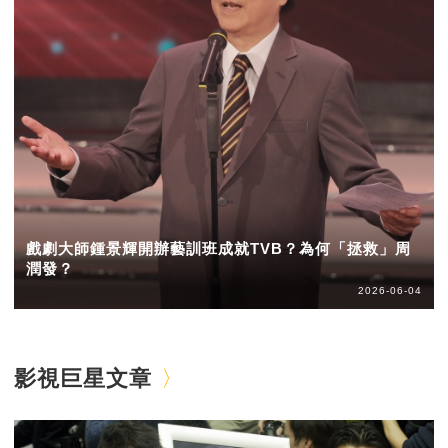
戲劇大師鍾景輝開辦藝訓班成就TVB？為何「拯救」周
潤發？
2026-06-04
影視巨星文章