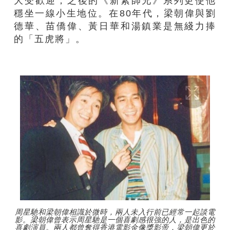
大受歡迎；之後的《新紮師兄》系列更使他
穩坐一線小生地位。在80年代，梁朝偉與劉
德華、苗僑偉、黃日華和湯鎮業是無綫力捧
的「五虎將」。
周星馳和梁朝偉相識於微時，兩人未入行前已經常一起談電
影。梁朝偉曾表示周星馳是一個喜劇感很強的人，是出色的
喜劇演員。兩人都曾奪得香港電影金像獎影帝，梁朝偉更於