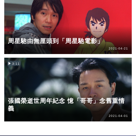
周星馳由無厘頭到「周星馳電影」
2021-04-21
3:11
張國榮逝世周年紀念 憶「哥哥」念舊重情
義
2021-04-01