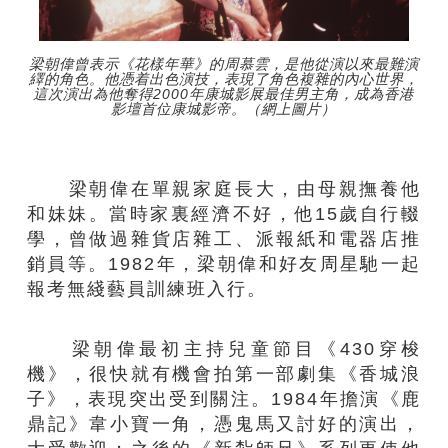
梁朝偉曾表示《花樣年華》的周慕雲，是他從演以來最難演
繹的角色。他憑着出色演技，表現了角色複雜的內心世界，
這次演出為他奪得2000年康城影展最佳男主角，成為香港
影壇首位康城影帝。（網上圖片）
梁朝偉在單親家庭長大，由母親撫養他
和妹妹。當時家裏經濟不好，他15歲自行輟
學，曾做過雜貨店雜工、派報紙和電器店推
銷員等。1982年，梁朝偉和好友周星馳一起
報考無綫藝員訓練班入行。
梁朝偉最初主持兒童節目《430穿梭
機》，很快就有機會拍第一部劇集《香城浪
子》，表現突出受到關注。1984年擔演《鹿
鼎記》韋小寶一角，憑鬼馬又討好的演出，