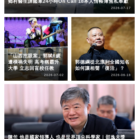
鄉村醫生譚鑑軍24小時On Call 18本人情帳簿無私奉獻
2026-07-17
「山西挖眼案」郭斌6歲
遭橫禍失明 高考稱霸升
郭德綱從北漂到全國知名
大學 立志回盲校任教
如何讓相聲「復活」？
2026-07-02
2026-06-18
陳竺 他是國家領導人 也是世界頂尖科學家｜邵逸夫獎