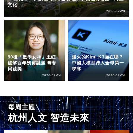
文化
2026-07-29
90後「數學女神」王虹
爆火的Kimi K3強在哪？
破解百年幾何謎題 奪菲
中國大模型跨入全球第一
爾茲獎
梯隊
2026-07-24
2026-07-24
每周主題
杭州人文 智造未來