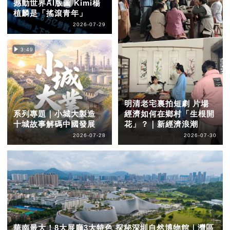
撼動世界AI版圖 Kimi楊
植麟是「搖滾青年」
2026-07-29
3:49
明清老宅裏拍短劇 片場
系列專題｜小城大製造
經濟如何在鄉村「生根開
十城故事解碼中國發展
花」？｜新經濟浪潮
2026-07-28
2026-07-30
華南最大！8大展廳3大特色 探秘深圳自然博物館｜灣區