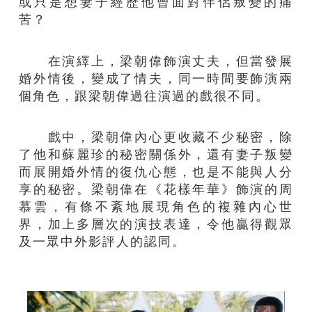
或只是想妻子經歷他曾面對伴侶叛變的痛
苦？
在演繹上，梁朝偉飾演丈夫，但當發展
婚外情後，變成了情夫，同一時間要飾演兩
個角色，跟梁朝偉過往演過的戲很不同。
戲中，梁朝偉內心更收藏不少秘密，除
了他和蘇麗珍的秘密關係外，還有妻子叛變
而展開婚外情的復仇心態，也是不能與人分
享的秘密。梁朝偉在《花樣年華》飾演的周
慕雲，有條不紊地展現角色的複雜內心世
界，加上多層次的演技表達，令他贏得觀眾
及一眾中外影評人的認同。