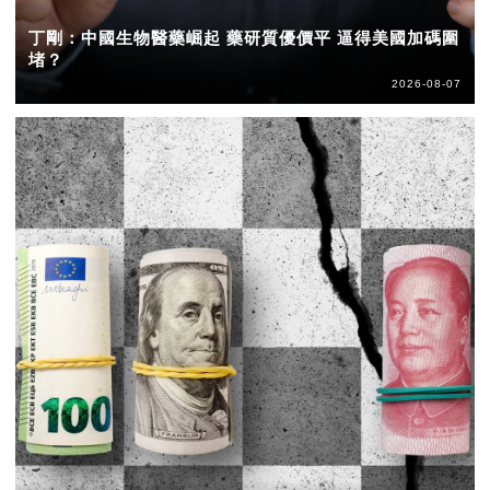
丁剛：中國生物醫藥崛起 藥研質優價平 逼得美國加碼圍
堵？
2026-08-07