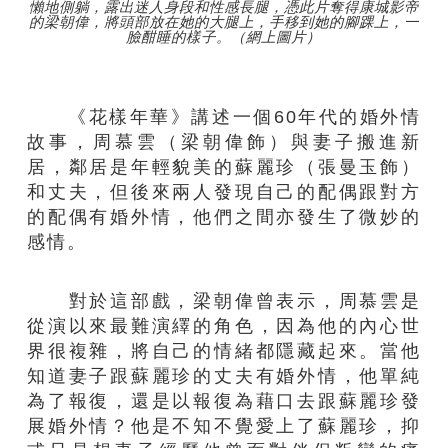
懶地側躺，露出迷人身段和性感長腿，憑此片奪得康城影帝
的梁朝偉，將頭部放在她的大腿上，手移到她的腳踝上，一
臉酣睡的樣子。（網上圖片）
《花樣年華》講述一個60年代的婚外情
故事，周慕雲（梁朝偉飾）與妻子搬進新
居，鄰居是年輕貌美的蘇麗珍（張曼玉飾）
和丈夫，但後來兩人發現自己的配偶跟對方
的配偶有婚外情，他們之間亦發生了微妙的
感情。
對於這部戲，梁朝偉曾表示，周慕雲是
從演以來最難演繹的角色，因為他的內心世
界很複雜，將自己的情緒都隱藏起來。當他
知道妻子跟蘇麗珍的丈夫有婚外情，他單純
為了報復，還是以報復為藉口去跟蘇麗珍發
展婚外情？他是不知不覺愛上了蘇麗珍，抑