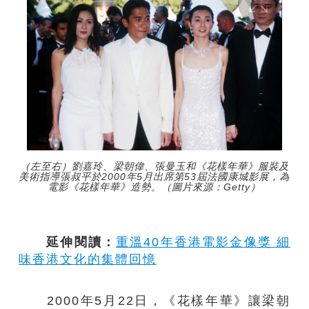
（左至右）劉嘉玲、梁朝偉、張曼玉和《花樣年華》服裝及
美術指導張叔平於2000年5月出席第53屆法國康城影展，為
電影《花樣年華》造勢。（圖片來源：Getty）
延伸閱讀：
重溫40年香港電影金像獎 細
味香港文化的集體回憶
2000年5月22日，《花樣年華》讓梁朝