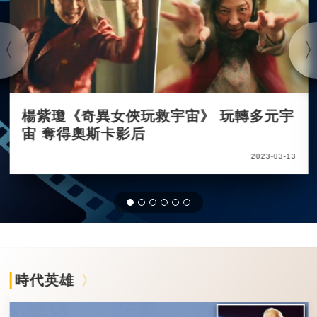
楊紫瓊《奇異女俠玩救宇宙》 玩轉多元宇
宙 奪得奧斯卡影后
2023-03-13
時代英雄