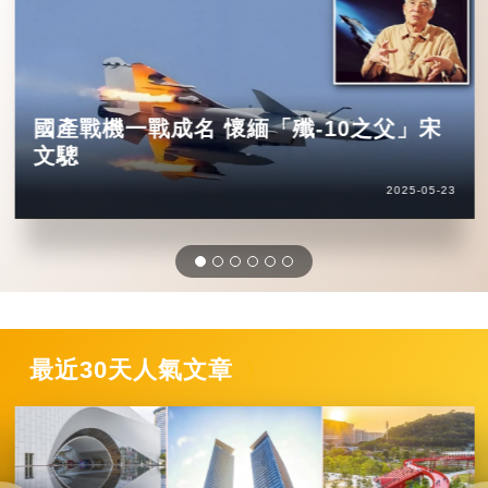
國產戰機一戰成名 懷緬「殲-10之父」宋
文驄
2025-05-23
最近30天人氣文章