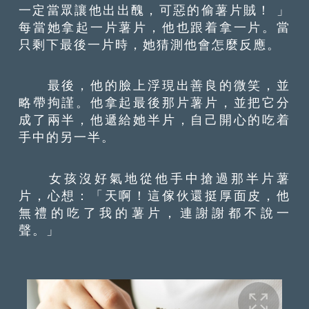
一定當眾讓他出出醜，可惡的偷薯片賊！ 」
每當她拿起一片薯片，他也跟着拿一片。當
只剩下最後一片時，她猜測他會怎麼反應。
最後，他的臉上浮現出善良的微笑，並
略帶拘謹。他拿起最後那片薯片，並把它分
成了兩半，他遞給她半片，自己開心的吃着
手中的另一半。
女孩沒好氣地從他手中搶過那半片薯
片，心想：「天啊！這傢伙還挺厚面皮，他
無禮的吃了我的薯片，連謝謝都不說一
聲。」