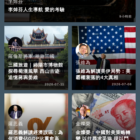
李焯芬
李焯芬人生導航 愛的考驗
9小時前
羅倫斯將軍 潮遊三國
張維為
三國旅遊｜綿陽市博物館
探尋蜀漢風華 西山古迹
張維為解讀美伊局勢：美
追憶蔣琬姜維
霸權衰落的4大真相
2026-07-11
2026-07-08
羅思義
金燦榮
羅思義解讀經濟誤區：為
金燦榮：中國對美策略轉
何消費佔GDP比重愈高
變 以往尋求妥協 現以鬥