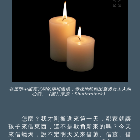
在黑暗中照亮光明的兩根蠟燭，赤裸地映照出喬遷女主人的
心態。（圖片來源：Shutterstock）
怎麼？我才剛搬進來第一天，鄰家就讓
孩子來借東西，這不是欺負新來的嗎？今天
來借蠟燭，說不定明天又來借蔥、借薑、借