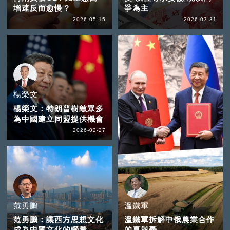
增速反而愈慢？
爭為主
2026-05-15
2026-03-31
楊榮文
楊榮文：特朗普樹敵眾多
為中國建立同盟提供機會
2026-02-27
范勇鵬
溫鐵軍
范勇鵬：讓西方思想文化
溫鐵軍拆解中俄農業合作
成為中國文化的營養
的喜與憂