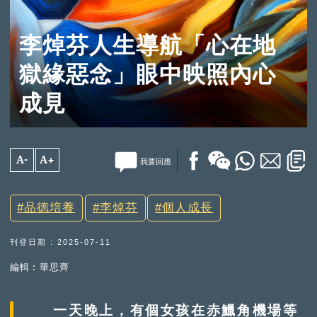
李焯芬人生導航「心在地
獄緣惡念」眼中映照內心
成見
A-
A+
我要回應
品德培養
李焯芬
個人成長
刊登日期 : 2025-07-11
編輯︰華思齊
一天晚上，有個女孩在赤鱲角機場等