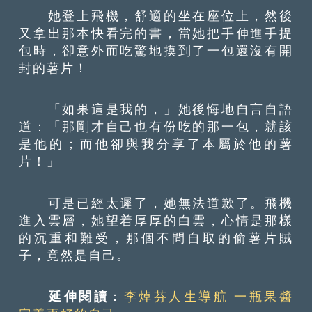
她登上飛機，舒適的坐在座位上，然後
又拿出那本快看完的書，當她把手伸進手提
包時，卻意外而吃驚地摸到了一包還沒有開
封的薯片！
「如果這是我的，」她後悔地自言自語
道：「那剛才自己也有份吃的那一包，就該
是他的；而他卻與我分享了本屬於他的薯
片！」
可是已經太遲了，她無法道歉了。飛機
進入雲層，她望着厚厚的白雲，心情是那樣
的沉重和難受，那個不問自取的偷薯片賊
子，竟然是自己。
延伸閱讀
：
李焯芬人生導航 一瓶果醬