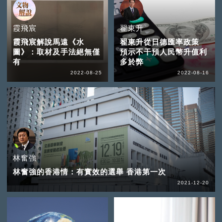
霞飛宸
翟東升
霞飛宸解說馬遠《水
翟東升從日德匯率政策
圖》：取材及手法絕無僅
預示不干預人民幣升值利
有
多於弊
2022-08-25
2022-08-16
林奮強
林奮強的香港情：有實效的選舉 香港第一次
2021-12-20