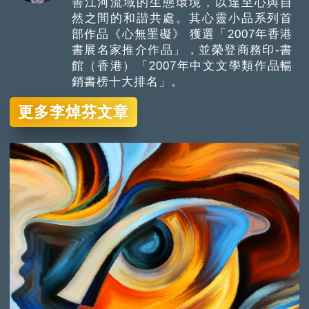
善江河流域的生態環境，以達至心與自
然之間的和諧共處。其心靈小品系列首
部作品《心無罣礙》 獲選「2007年香港
書展名家推介作品」，並榮登商務印-書
館（香港）「2007年中文文學類作品暢
銷書榜十大排名」。
更多李焯芬文章