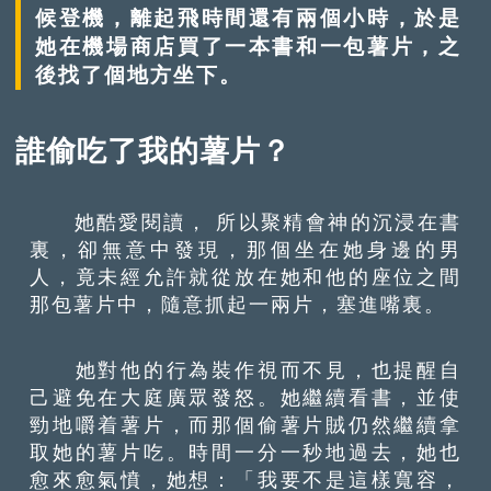
候登機，離起飛時間還有兩個小時，於是
她在機場商店買了一本書和一包薯片，之
後找了個地方坐下。
誰偷吃了我的薯片？
她酷愛閱讀， 所以聚精會神的沉浸在書
裏，卻無意中發現，那個坐在她身邊的男
人，竟未經允許就從放在她和他的座位之間
那包薯片中，隨意抓起一兩片，塞進嘴裏。
她對他的行為裝作視而不見，也提醒自
己避免在大庭廣眾發怒。她繼續看書，並使
勁地嚼着薯片，而那個偷薯片賊仍然繼續拿
取她的薯片吃。時間一分一秒地過去，她也
愈來愈氣憤，她想：「我要不是這樣寬容，