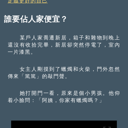
定義更好的自己
誰要佔人家便宜？
某戶人家喬遷新居，箱子和雜物到晚上
還沒有收拾完畢，新居卻突然停電了，室內
一片漆黑。
女主人剛摸到了蠟燭和火柴，門外忽然
傳來「篤篤」的敲門聲。
她打開門一看，原來是個小男孩。他仰
着小臉問：「阿姨，你家有蠟燭嗎？」