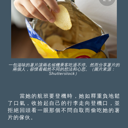
一包滋味的薯片讓兩名候機乘客吃過不停。然而分享薯片的
兩個人，卻懷着截然不同的想法和心思。（圖片來源：
Shutterstock）
當她的航班要登機時，她如釋重負地鬆
了口氣，收拾起自己的行李走向登機口，並
拒絕回頭看一眼那個不問自取而偷吃她的薯
片的傢伙。