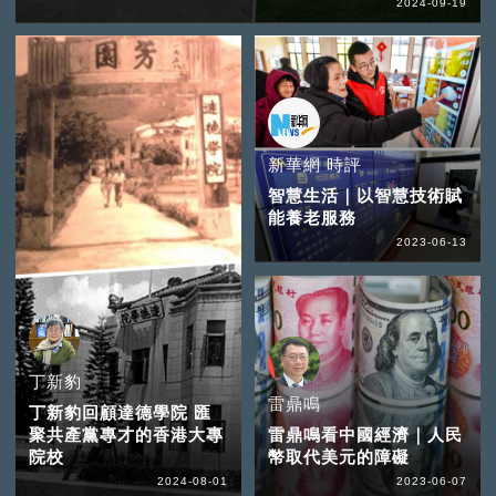
2024-09-19
新華網 時評
智慧生活｜以智慧技術賦
能養老服務
2023-06-13
丁新豹
雷鼎鳴
丁新豹回顧達德學院 匯
聚共產黨專才的香港大專
雷鼎鳴看中國經濟｜人民
院校
幣取代美元的障礙
2024-08-01
2023-06-07