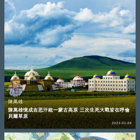
陳萬雄
陳萬雄憶成吉思汗統一蒙古高原 三次生死大戰皆在呼倫
貝爾草原
2023-01-06