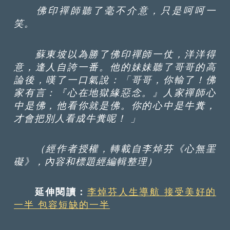
佛印禪師聽了毫不介意，只是呵呵一
笑。
蘇東坡以為勝了佛印禪師一仗，洋洋得
意，逢人自誇一番。他的妹妹聽了哥哥的高
論後，嘆了一口氣說：「哥哥，你輸了！佛
家有言：『心在地獄緣惡念。』人家禪師心
中是佛，他看你就是佛。你的心中是牛糞，
才會把別人看成牛糞呢！ 」
（經作者授權，轉載自李焯芬《心無罣
礙》，內容和標題經編輯整理）
延伸閱讀：
李焯芬人生導航 接受美好的
一半 包容短缺的一半