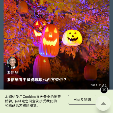
張信剛
張信剛看中國傳統取代西方習俗？
2021-11-12
本網站使用Cookies來改善您的瀏覽
同意及關閉
體驗, 請確定您同意及接受我們的
私隱政策
才繼續瀏覽。