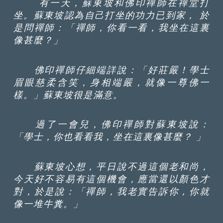
有一天，蘇東坡和佛印禪師在禪堂打
坐。蘇東坡認為自己打坐的功力已到家， 於
是問禪師：「禪師，你看一看，我坐在這裏
像甚麼？」
佛印禪師仔細端詳說：「好莊嚴！學士
眉眼慈柔含笑，身相端嚴，就像一尊佛一
樣。」蘇東坡很是滿意。
過了一會兒，佛印禪師對蘇東坡說：
「學士，你也看看我，坐在這裏像甚麼？ 」
蘇東坡心想，平日說不過這個老和尚，
今天好不容易有這個機會，應當還以顏色才
對，於是說：「禪師，我老實告訴你，你就
像一堆牛糞。」