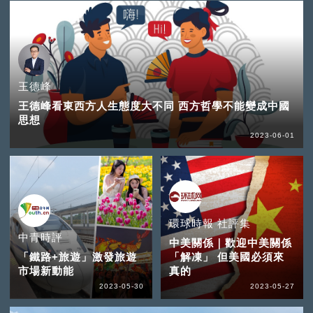
王德峰
王德峰看東西方人生態度大不同 西方哲學不能變成中國
思想
2023-06-01
環球時報 社評集
中青時評
中美關係｜歡迎中美關係
「鐵路+旅遊」激發旅遊
「解凍」 但美國必須來
市場新動能
真的
2023-05-30
2023-05-27