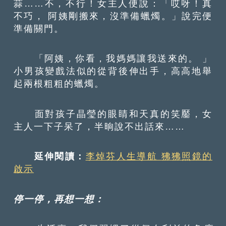
蒜……不，不行！女主人便說：「哎呀！真
不巧， 阿姨剛搬來，沒準備蠟燭。」說完便
準備關門。
「阿姨，你看，我媽媽讓我送來的。 」
小男孩變戲法似的從背後伸出手，高高地舉
起兩根粗粗的蠟燭。
面對孩子晶瑩的眼睛和天真的笑靨，女
主人一下子呆了，半晌說不出話來……
延伸閱讀：
李焯芬人生導航 狒狒照鏡的
啟示
停一停，再想一想：