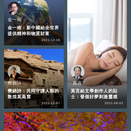
金一南
金一南：新中國給全世界
提供精神和物質財富
2021-12-16
樊錦詩
莫言
樊錦詩：共同守護人類的
莫言給文學創作人的貼
敦煌莫高窟
士：發個好夢刺激靈感
2021-12-07
2021-08-02