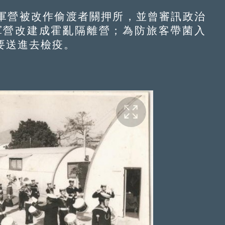
營被改作偷渡者關押所，並曾審訊政治
軍營改建成霍亂隔離營；為防旅客帶菌入
要送進去檢疫。