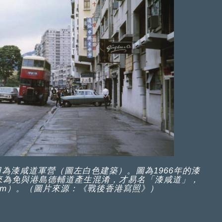
為漆咸道軍營（圖左白色建築）。圖為1966年的漆
來為免與港島德輔道產生混淆，才易名「漆咸道」，
atham）。（圖片來源：《戰後香港寫照》）