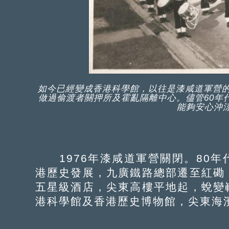
如今已經變成香港科學館，以往是漆咸道軍營的
做過偷渡者關押所及霍亂隔離中心。儘管60年
能夠安心沖
1976年漆咸道軍營關閉。80年
港歷史發展，九廣鐵路總部遷至紅磡
五星級酒店，尖東高樓平地起，蛻變
港科學館及香港歷史博物館，尖東海