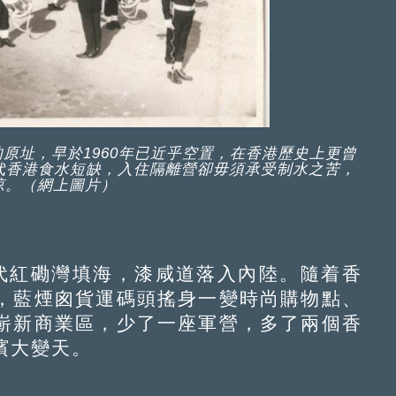
原址，早於1960年已近乎空置，在香港歷史上更曾
代香港食水短缺，入住隔離營卻毋須承受制水之苦，
涼。（網上圖片）
代紅磡灣填海，漆咸道落入內陸。隨着香
，藍煙囪貨運碼頭搖身一變時尚購物點、
嶄新商業區，少了一座軍營，多了兩個香
濱大變天。