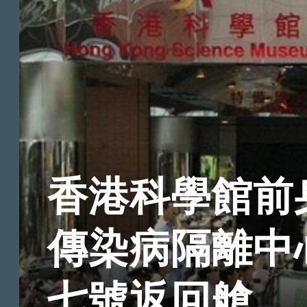
香港科學館前
傳染病隔離中
七號返回艙