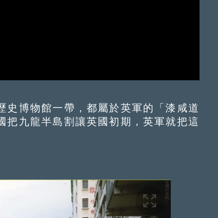
史博物館一帶，都屬於英軍的「漆咸道
國把九龍半島割讓英國初期，英軍就把這
。