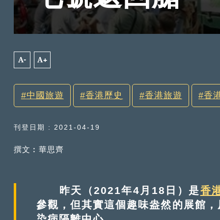
A-
A+
中國旅遊
香港歷史
香港旅遊
香
刊登日期 : 2021-04-19
撰文︰華思齊
昨天（2021年4月18日）是
香
參觀，但其實這個趣味盎然的展館，
染病隔離中心。