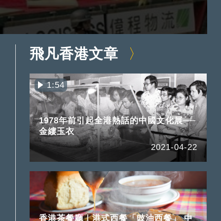
飛凡香港文章
1:54
1978年前引起全港熱話的中國文化展──
金縷玉衣
2021-04-22
香港茶餐廳｜港式西餐「豉油西餐」 中