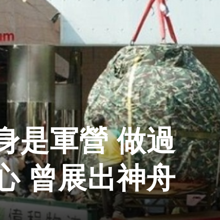
身是軍營 做過
心 曾展出神舟