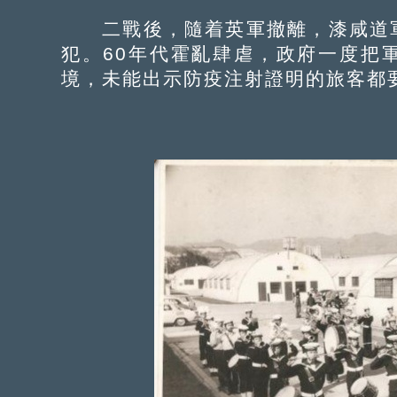
二戰後，隨着英軍撤離，漆咸道軍
犯。60年代霍亂肆虐，政府一度把
境，未能出示防疫注射證明的旅客都