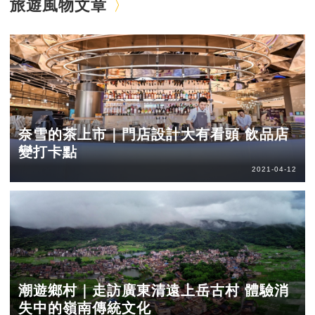
旅遊風物文章
奈雪的茶上市｜門店設計大有看頭 飲品店
變打卡點
2021-04-12
潮遊鄉村｜走訪廣東清遠上岳古村 體驗消
失中的嶺南傳統文化