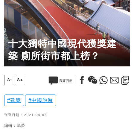
十大獨特中國現代獲獎建
築 廁所街市都上榜？
A-
A+
我要回應
建築
中國旅遊
刊登日期 : 2021-04-03
編輯︰流螢