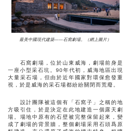
最美中國現代建築——石窩劇場。（網上圖片）
石窩劇場，位於山東威海，劇場前身是
一座小型采石坑。90年代初，威海地區出現
大量采石場，但由於近年國家對環保愈發重
視，於是威海的采石場都紛紛關閉而荒廢。
設計團隊被這個有「石窩子」之稱的地
方吸引住，於是決定在此地建造一個露天劇
場。場地中原有的石壁被完整保留起來，變
成了劇場的背景牆，整個劇場采用石頭爲原