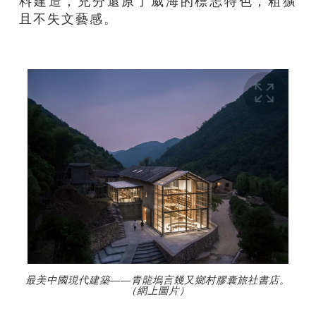
料建造，充分還原了威海的標志特色，粗獷
且不失文藝感。
最美中國現代建築——青龍塢言幾又鄉村膠囊旅社書店。
（網上圖片）