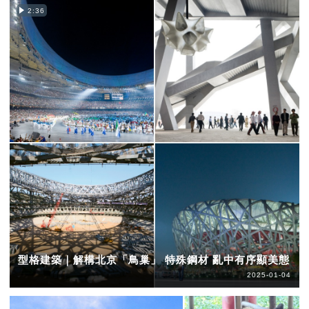
2:36
型格建築｜解構北京「鳥巢」 特殊鋼材 亂中有序顯美態
2025-01-04