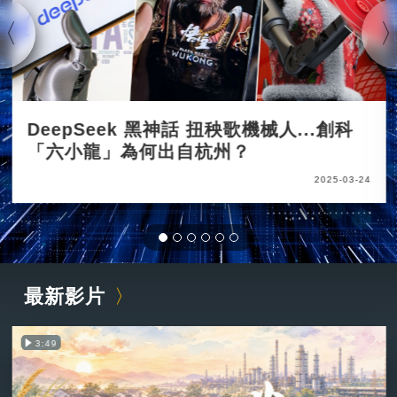
DeepSeek 黑神話 扭秧歌機械人...創科
「六小龍」為何出自杭州？
2025-03-24
最新影片
3:49