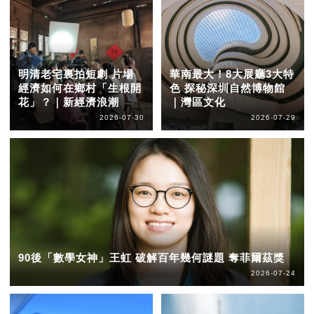
明清老宅裏拍短劇 片場
華南最大！8大展廳3大特
經濟如何在鄉村「生根開
色 探秘深圳自然博物館
花」？｜新經濟浪潮
｜灣區文化
2026-07-30
2026-07-29
90後「數學女神」王虹 破解百年幾何謎題 奪菲爾茲獎
2026-07-24