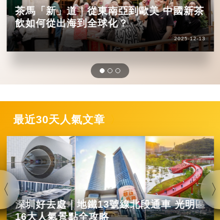
茶馬「新」道｜從東南亞到歐美 中國新茶
飲如何從出海到全球化？
2025-12-13
最近30天人氣文章
深圳好去處｜地鐵13號線北段通車 光明區
16大人氣景點全攻略