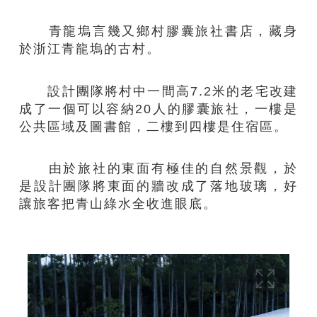
青龍塢言幾又鄉村膠囊旅社書店，藏身
於浙江青龍塢的古村。
設計團隊將村中一間高7.2米的老宅改建
成了一個可以容納20人的膠囊旅社，一樓是
公共區域及圖書館，二樓到四樓是住宿區。
由於旅社的東面有極佳的自然景觀，於
是設計團隊將東面的牆改成了落地玻璃，好
讓旅客把青山綠水全收進眼底。