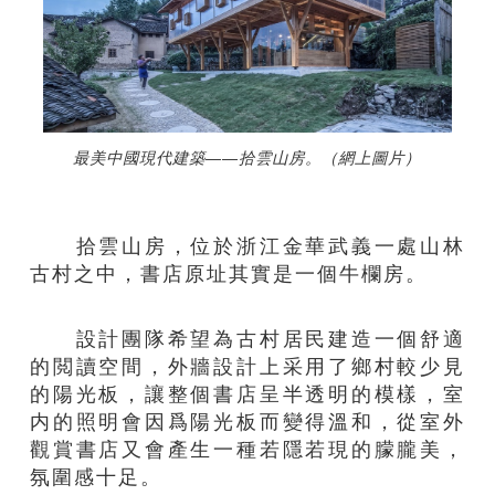
最美中國現代建築——拾雲山房。（網上圖片）
拾雲山房，位於浙江金華武義一處山林
古村之中，書店原址其實是一個牛欄房。
設計團隊希望為古村居民建造一個舒適
的閲讀空間，外牆設計上采用了鄉村較少見
的陽光板，讓整個書店呈半透明的模樣，室
内的照明會因爲陽光板而變得溫和，從室外
觀賞書店又會產生一種若隱若現的朦朧美，
氛圍感十足。