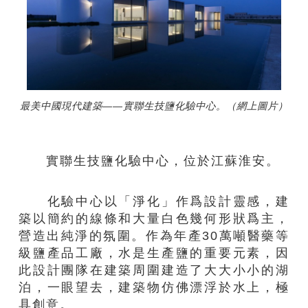
最美中國現代建築——實聯生技鹽化驗中心。（網上圖片）
實聯生技鹽化驗中心，位於江蘇淮安。
化驗中心以「淨化」作爲設計靈感，建
築以簡約的線條和大量白色幾何形狀爲主，
營造出純淨的氛圍。作為年產30萬噸醫藥等
級鹽產品工廠，水是生產鹽的重要元素，因
此設計團隊在建築周圍建造了大大小小的湖
泊，一眼望去，建築物仿佛漂浮於水上，極
具創意。