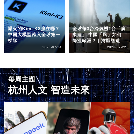
爆火的Kimi K3強在哪？
全球每3台冷氣機1台「廣
中國大模型跨入全球第一
東造」 中國「風」如何
梯隊
降溫歐洲？｜灣區智造
2026-07-24
2026-07-22
每周主題
杭州人文 智造未來