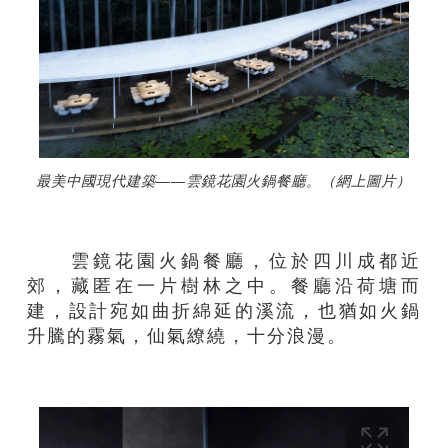
最美中國現代建築——雲鏡花園火鍋餐廳。（網上圖片）
雲鏡花園火鍋餐廳，位於四川成都近
郊，藏匿在一片樹林之中。餐廳沿荷塘而
建，設計宛如曲折綿延的溪流，也猶如火鍋
升騰的霧氣，仙氣繚繞，十分浪漫。