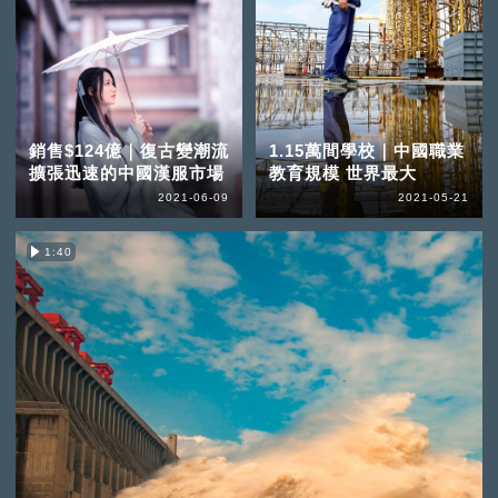
銷售$124億｜復古變潮流
1.15萬間學校｜中國職業
擴張迅速的中國漢服市場
教育規模 世界最大
2021-06-09
2021-05-21
1:40