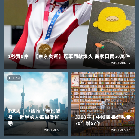
1秒賣6件｜【東京奧運】冠軍同款爆火 商家日賣50萬件
2021-08-07
1:54
7億人｜中國推「全民健
身」 近半國人每周做運
3200座｜中國圖書館數量
動
70年增57倍
2021-07-30
2021-07-14