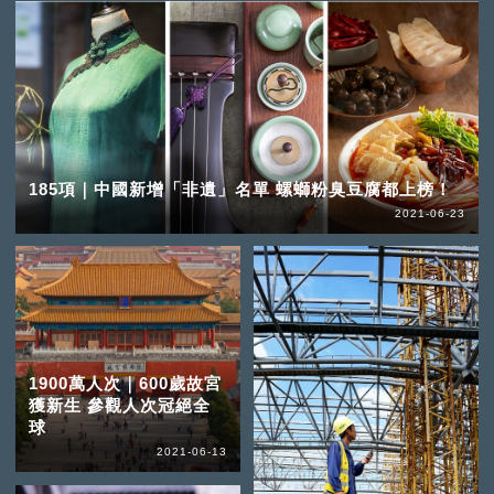
185項｜中國新增「非遺」名單 螺螄粉臭豆腐都上榜！
2021-06-23
1900萬人次｜600歲故宮
獲新生 參觀人次冠絕全
球
2021-06-13