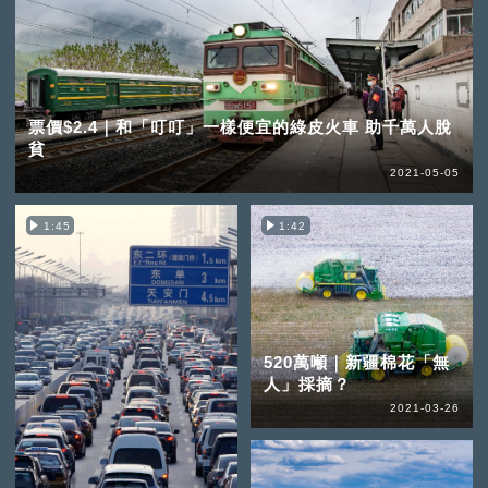
票價$2.4｜和「叮叮」一樣便宜的綠皮火車 助千萬人脫
貧
2021-05-05
1:45
1:42
520萬噸｜新疆棉花「無
人」採摘？
2021-03-26