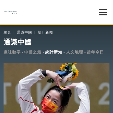
主頁
通識中國
統計新知
通識中國
趣味數字
中國之最
統計新知
人文地理
當年今日