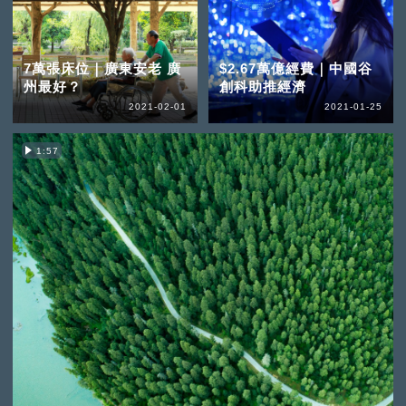
7萬張床位｜廣東安老 廣
$2.67萬億經費｜中國谷
州最好？
創科助推經濟
2021-02-01
2021-01-25
1:57