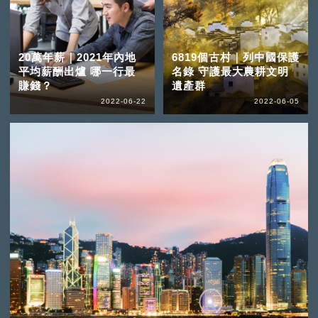
20萬年薪｜2021年內地
6819個古村｜列中國保護
平均薪酬出爐 哪一行最
名錄 守護最大農耕文明
賺錢？
遺產群
2022-06-22
2022-06-05