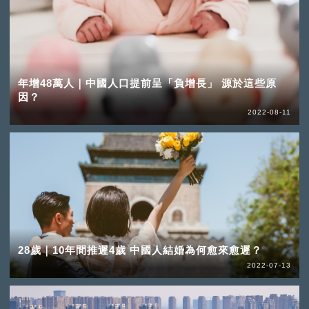
年增48萬人｜中國人口提前呈「負增長」 源於這些原
因？
2022-08-11
28歲｜10年間推遲4歲 中國人結婚為何愈來愈遲？
2022-07-13