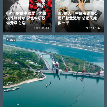
6次｜盤點中國歷年大規
近5億人｜中國在線辦公
模珠峰科考 探秘科研設
用戶數量激增 佔網民總
備升級之路
數一半
2022-05-18
2022-05-04
2:28