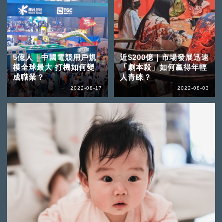
5億人｜中國電競用戶規
近$200億｜市場發展迅速
模全球最大 打機如何變
「劇本殺」如何贏得年輕
成職業？
人青睞？
2022-08-17
2022-08-03