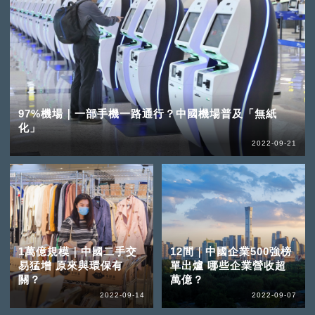
97%機場｜一部手機一路通行？中國機場普及「無紙
化」
2022-09-21
1萬億規模｜中國二手交
12間｜中國企業500強榜
易猛增 原來與環保有
單出爐 哪些企業營收超
關？
萬億？
2022-09-14
2022-09-07