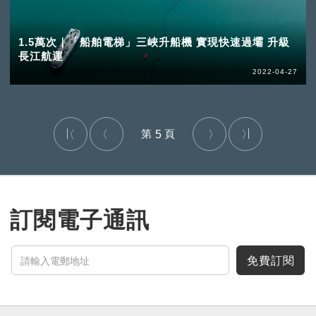
1.5萬次｜「船舶電梯」三峽升船機 實現快速過壩 升級
長江航運
2022-04-27
5
訂閱電子通訊
免費訂閱