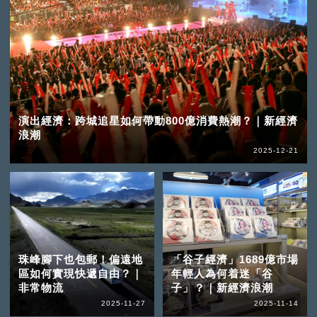
演出經濟：跨城追星如何帶動800億消費熱潮？｜新經濟
浪潮
2025-12-21
珠峰腳下也包郵！偏遠地
「谷子經濟」1689億市場
區如何實現快遞自由？｜
年輕人為何着迷「谷
非常物流
子」？｜新經濟浪潮
2025-11-27
2025-11-14