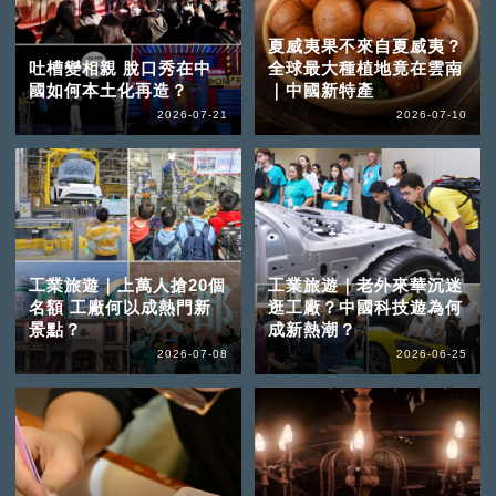
夏威夷果不來自夏威夷？
吐槽變相親 脫口秀在中
全球最大種植地竟在雲南
國如何本土化再造？
｜中國新特產
2026-07-21
2026-07-10
工業旅遊｜上萬人搶20個
工業旅遊｜老外來華沉迷
名額 工廠何以成熱門新
逛工廠？中國科技遊為何
景點？
成新熱潮？
2026-07-08
2026-06-25