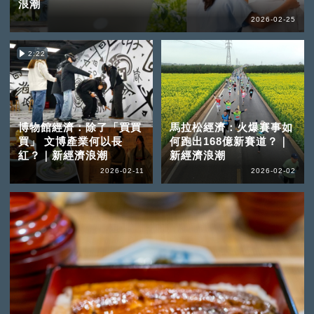
浪潮
2026-02-25
2:22
博物館經濟：除了「買買
馬拉松經濟：火爆賽事如
買」 文博產業何以長
何跑出168億新賽道？｜
紅？｜新經濟浪潮
新經濟浪潮
2026-02-11
2026-02-02