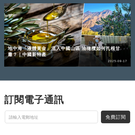
地中海「液體黃金」流入中國山區 油橄欖如何扎根甘
肅？｜中國新特產
2025-09-17
訂閱電子通訊
免費訂閱