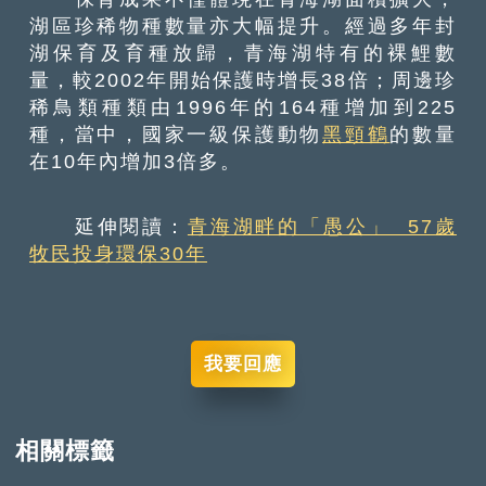
湖區珍稀物種數量亦大幅提升。經過多年封
湖保育及育種放歸，青海湖特有的裸鯉數
量，較2002年開始保護時增長38倍；周邊珍
稀鳥類種類由1996年的164種增加到225
種，當中，國家一級保護動物
黑頸鶴
的數量
在10年內增加3倍多。
延伸閱讀：
青海湖畔的「愚公」 57歲
牧民投身環保30年
我要回應
相關標籤