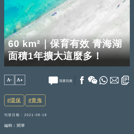
60 km²｜保育有效 青海湖
面積1年擴大這麼多！
A-
A+
我要回應
環保
青海
刊登日期 : 2021-08-18
編輯︰聞華