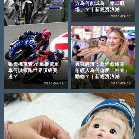
方為何能成為「第二戰
場」？｜新經濟浪潮
2026-03-05
張雪機車奪冠 重慶電單
異寵經濟：愈怪愈鍾意
車何以領跑世界頂級賽
年輕人為何偏愛「神奇」
道？
動物？｜新經濟浪潮
2026-04-09
2026-03-03