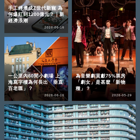
手工經濟成Z世代新寵 為
何爆紅到1200億元？｜新
經濟浪潮
2026-06-16
一公里內60間小劇場 上
為音樂劇貢獻75%票房
海寫字樓為何長出「垂直
「劇女」是甚麼「新物
百老匯」？
種」？
2026-06-10
2026-05-29