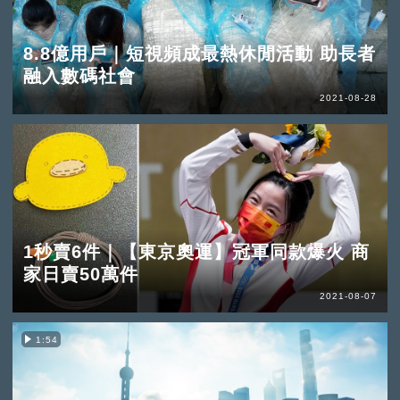
8.8億用戶｜短視頻成最熱休閒活動 助長者
融入數碼社會
2021-08-28
1秒賣6件｜【東京奧運】冠軍同款爆火 商
家日賣50萬件
2021-08-07
1:54