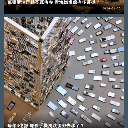
萬盞酥油燈點亮藏佛寺 青海燃燈節有多震撼？
2026-01-06
每年4億部 廢舊手機淘汰後都去哪了？