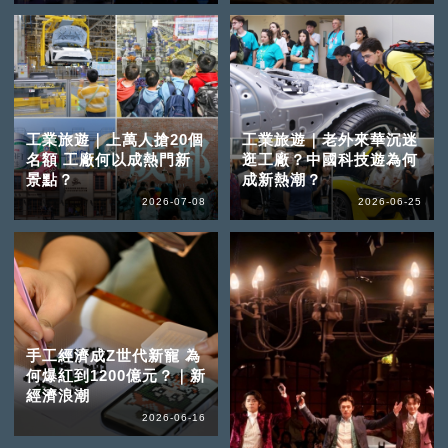
工業旅遊｜上萬人搶20個
工業旅遊｜老外來華沉迷
名額 工廠何以成熱門新
逛工廠？中國科技遊為何
景點？
成新熱潮？
2026-07-08
2026-06-25
手工經濟成Z世代新寵 為
何爆紅到1200億元？｜新
經濟浪潮
2026-06-16