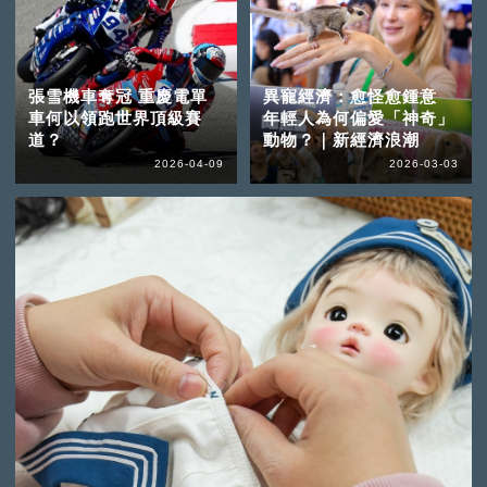
張雪機車奪冠 重慶電單
異寵經濟：愈怪愈鍾意
車何以領跑世界頂級賽
年輕人為何偏愛「神奇」
道？
動物？｜新經濟浪潮
2026-04-09
2026-03-03