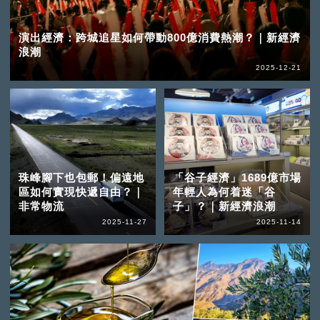
演出經濟：跨城追星如何帶動800億消費熱潮？｜新經濟
浪潮
2025-12-21
珠峰腳下也包郵！偏遠地
「谷子經濟」1689億市場
區如何實現快遞自由？｜
年輕人為何着迷「谷
非常物流
子」？｜新經濟浪潮
2025-11-27
2025-11-14