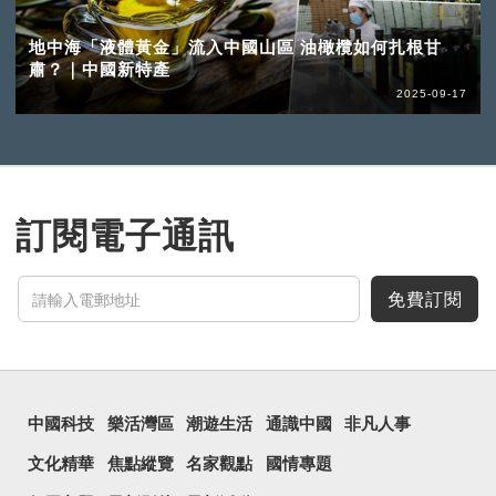
地中海「液體黃金」流入中國山區 油橄欖如何扎根甘
肅？｜中國新特產
2025-09-17
訂閱電子通訊
免費訂閱
中國科技
樂活灣區
潮遊生活
通識中國
非凡人事
文化精華
焦點縱覽
名家觀點
國情專題