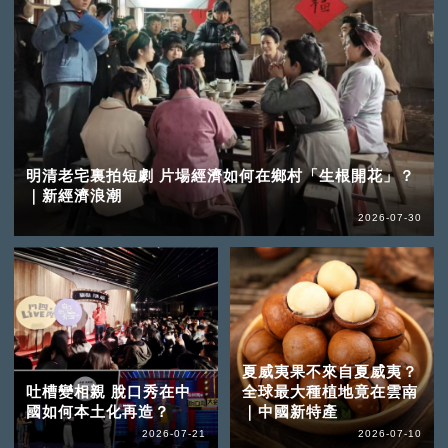
明清老宅裏拍短劇 片場經濟如何在鄉村「生根開花」？
｜新經濟浪潮
2026-07-30
夏威夷果不來自夏威夷？
吐槽變相親 脫口秀在中
全球最大種植地竟在雲南
國如何本土化再造？
｜中國新特產
2026-07-21
2026-07-10