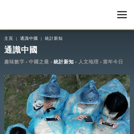
主頁
通識中國
統計新知
通識中國
趣味數字
中國之最
統計新知
人文地理
當年今日