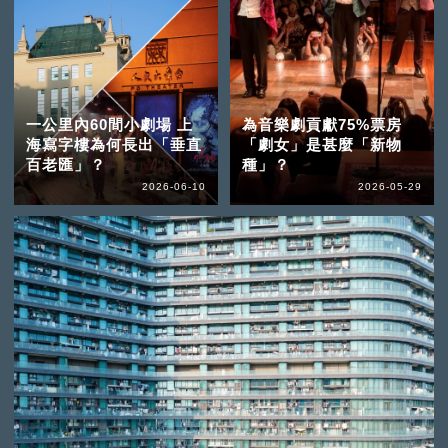
一公里內60間小劇場 上
為音樂劇貢獻75%票房
海寫字樓為何長出「垂直
「劇女」是甚麼「新物
百老匯」？
種」？
2026-06-10
2026-05-29