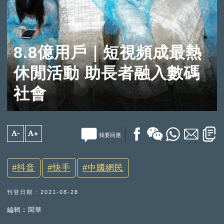
8.8億用戶｜短視頻成最熱
休閒活動 助長者融入數碼
社會
A-
A+
我要回應
抖音
快手
中國網民
刊登日期 : 2021-08-28
編輯︰聞華