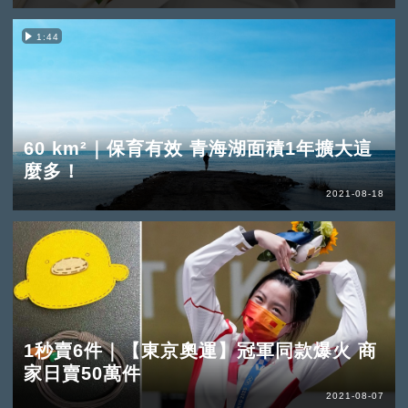
1:44
60 km²｜保育有效 青海湖面積1年擴大這
麼多！
2021-08-18
1秒賣6件｜【東京奧運】冠軍同款爆火 商
家日賣50萬件
2021-08-07