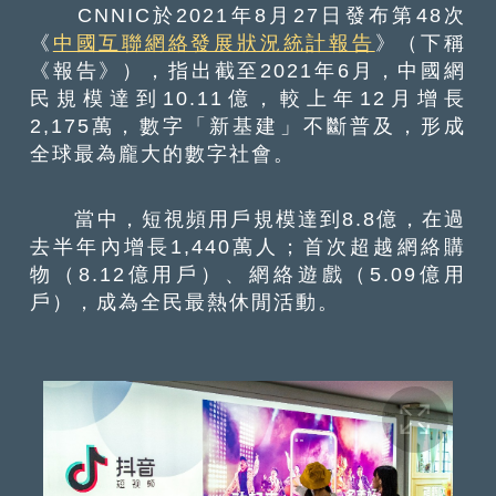
CNNIC於2021年8月27日發布第48次
《
中國互聯網絡發展狀況統計報告
》（下稱
《報告》），指出截至2021年6月，中國網
民規模達到10.11億，較上年12月增長
2,175萬，數字「新基建」不斷普及，形成
全球最為龐大的數字社會。
當中，短視頻用戶規模達到8.8億，在過
去半年內增長1,440萬人；首次超越網絡購
物（8.12億用戶）、網絡遊戲（5.09億用
戶），成為全民最熱休閒活動。