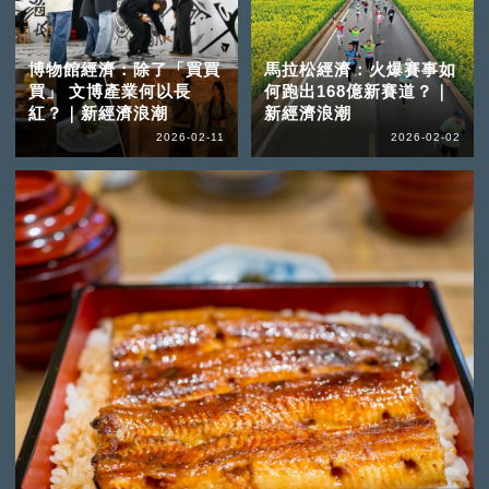
博物館經濟：除了「買買
馬拉松經濟：火爆賽事如
買」 文博產業何以長
何跑出168億新賽道？｜
紅？｜新經濟浪潮
新經濟浪潮
2026-02-11
2026-02-02