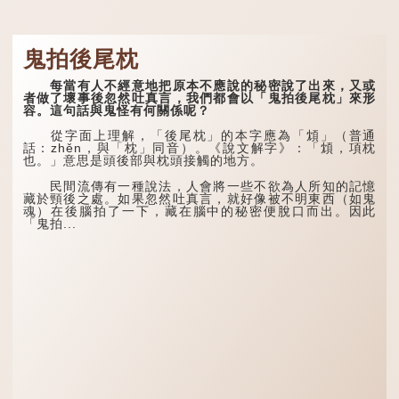
鬼拍後尾枕
每當有人不經意地把原本不應說的秘密說了出來，又或
者做了壞事後忽然吐真言，我們都會以「鬼拍後尾枕」來形
容。這句話與鬼怪有何關係呢？
從字面上理解，「後尾枕」的本字應為「䪴」（普通
話：zhěn，與「枕」同音）。《說文解字》：「䪴，項枕
也。」意思是頭後部與枕頭接觸的地方。
民間流傳有一種說法，人會將一些不欲為人所知的記憶
藏於頸後之處。如果忽然吐真言，就好像被不明東西（如鬼
魂）在後腦拍了一下，藏在腦中的秘密便脫口而出。因此
「鬼拍...