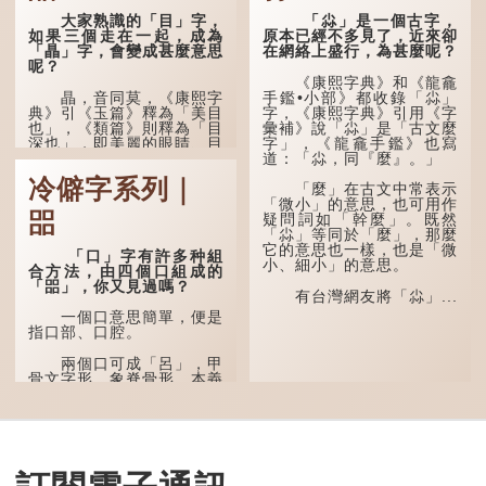
大家熟識的「目」字，
「尛」是一個古字，
如果三個走在一起，成為
原本已經不多見了，近來卻
「瞐」字，會變成甚麼意思
在網絡上盛行，為甚麼呢？
呢？
《康熙字典》和《龍龕
瞐，音同莫，《康熙字
手鑑•小部》都收錄「尛」
典》引《玉篇》釋為「美目
字，《康熙字典》引用《字
也」，《類篇》則釋為「目
彙補》說「尛」是「古文麼
深也」，即美麗的眼睛、目
字」，《龍龕手鑑》也寫
光深邃的意思。
道：「尛，同『麼』。」
冷僻字系列｜
多年前，蘋果手機推出
「麼」在古文中常表示
iPhone12時，曾宣傳它的
「微小」的意思，也可用作
㗊
鏡頭有專業的運算攝影功
疑問詞如「幹麼」。既然
能，便用上「瞐」這個字，
「尛」等同於「麼」，那麼
表達iPhone12有由8位提
它的意思也一樣，也是「微
「口」字有許多种組
升至10位HDR影片拍攝功
小、細小」的意思。
合方法，由四個口組成的
能，能自動進行杜比視界調
「㗊」，你又見過嗎？
色，達到專...
有台灣網友將「尛」...
一個口意思簡單，便是
指口部、口腔。
兩個口可成「呂」，甲
骨文字形，象脊骨形，本義
是指脊椎骨，中間有一條豎
線把脊椎段串聯起來。現代
通用為姓氏。兩個口也可以
寫成「吅」（音：喧），古
同「喧」，是大聲呼叫的意
思。