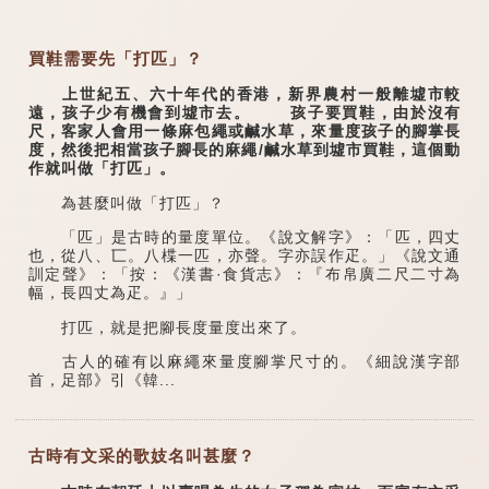
買鞋需要先「打匹」？
上世紀五、六十年代的香港，新界農村一般離墟市較
遠，孩子少有機會到墟市去。 孩子要買鞋，由於沒有
尺，客家人會用一條麻包繩或鹹水草，來量度孩子的腳掌長
度，然後把相當孩子腳長的麻繩/鹹水草到墟市買鞋，這個動
作就叫做「打匹」。
為甚麼叫做「打匹」？
「匹」是古時的量度單位。《說文解字》：「匹，四丈
也，從八、匸。八楪一匹，亦聲。字亦誤作疋。」《說文通
訓定聲》：「按：《漢書·食貨志》：『布帛廣二尺二寸為
幅，長四丈為疋。』」
打匹，就是把腳長度量度出來了。
古人的確有以麻繩來量度腳掌尺寸的。《細說漢字部
首，足部》引《韓...
古時有文采的歌妓名叫甚麼？