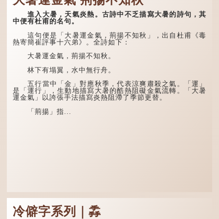
土潤溽暑。又五日，大雨時
「汗毛」。
行。」意思是說，大暑時節
進入大暑，天氣炎熱。古詩中不乏描寫大暑的詩句，其
螢火蟲出生，土地濕熱，常
醫學上，「毳毛」是一
中便有杜甫的名句。
有大雨出現。
個專有名詞。它指人類在兒
童時期長出的一種細小、不
這句便是「大暑運金氣，荊揚不知秋」，出自杜甫《毒
易注意到卻又幾乎遍布全身
熱寄簡崔評事十六弟》。全詩如下：
的毛髮。毳毛的密度因人而
異，其長度則通常不會...
大暑運金氣，荊揚不知秋。
林下有塌翼，水中無行舟。
五行當中「金」對應秋季，代表涼爽肅殺之氣。「運」
是「運行」，生動地描寫大暑的酷熱阻礙金氣流轉。「大暑
運金氣」以誇張手法描寫炎熱阻滯了季節更替。
「荊揚」指...
冷僻字系列｜掱