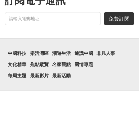
訂閱電子通訊
三個口為「品」，這個
字用法最為普遍。始見於商
代甲骨文，古字形從三口，
表示眾多。《說文解...
免費訂閱
中國科技
樂活灣區
潮遊生活
通識中國
非凡人事
文化精華
焦點縱覽
名家觀點
國情專題
每周主題
最新影片
最新活動