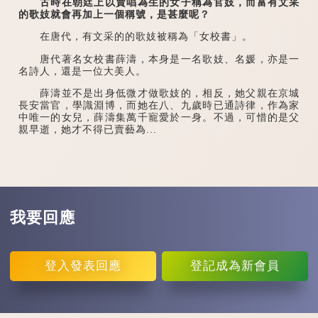
古時在朝廷上以賣唱為生的女子稱為官妓，而富有文采
的歌妓就會再加上一個稱號，是甚麼呢？
在唐代，有文采的的歌妓被稱為「女校書」。
唐代著名女校書薛濤，本身是一名歌妓、名媛，亦是一
名詩人，還是一位大美人。
薛濤並不是出身低微才做歌妓的，相反，她父親在京城
長安當官，學識淵博，而她在八、九歲時已通詩律，作為家
中唯一的女兒，薛濤集萬千寵愛於一身。不過，可惜的是父
親早逝，她才不得已賣藝為...
我要回應
登入
發表回應
登記
成為新會員