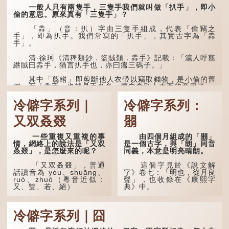
一般人只有兩隻手，三隻手我們就叫做「扒手」，即小
偷的意思。原來真有「三隻手」？
「掱」（音：扒）字由三隻手組成，代表「偷竊之
手」，即為扒手。我們常寫的「扒手」，其實古字為「掱
手」。
清·徐珂《清稗類鈔．盜賊類．掱手》記載：「滬人呼翦
綹賊曰掱手，猶言扒手也，亦曰癟三碼子。」
其中「翦綹」即剪斷他人衣帶以竊取錢物，是小偷的舊
稱。而「掱手」也就是手多多，擅自拿別人東西的意思了...
冷僻字系列｜
冷僻字系列：
又双叒叕
朤
一些重複又重複的事
由四個月組成的「朤」
情，網絡上的說法是「又双
是一個古字，與「朗」同音
叒叕」，是怎麼來的呢？
同義，本意是明亮晴朗。
「又双叒叕」，普通
這個字見於《說文解
話讀音為 yòu、shuāng、
字》卷七：「明也，從月良
ruò、zhuó（粵音近似：
聲」，也收錄在《康熙字
又、雙、若、絕）
典》中。
「又」和「双」比較
這個字，用法頗多。
易理解，前者表示再次，後
冷僻字系列｜囧
者表示一對，兩個「又」便
「朤朤乾坤，捨我其
是「双」。
誰。」乾坤是《周易》中的