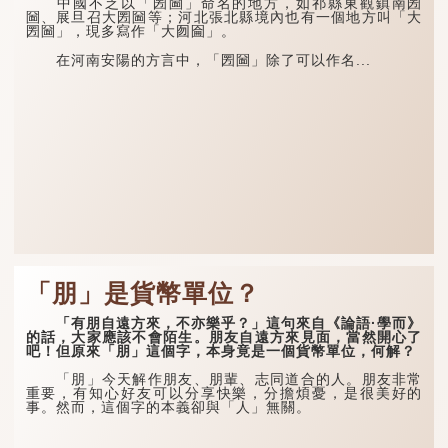
中國不乏以「圐圙」命名的地方，如祁縣東觀鎮南圐
圙、展旦召大圐圙等；河北張北縣境內也有一個地方叫「大
圐圙」，現多寫作「大囫圇」。
在河南安陽的方言中，「圐圙」除了可以作名...
「朋」是貨幣單位？
「有朋自遠方來，不亦樂乎？」這句來自《論語·學而》
的話，大家應該不會陌生。朋友自遠方來見面，當然開心了
吧！但原來「朋」這個字，本身竟是一個貨幣單位，何解？
「朋」今天解作朋友、朋輩、志同道合的人。朋友非常
重要，有知心好友可以分享快樂，分擔煩憂，是很美好的
事。然而，這個字的本義卻與「人」無關。