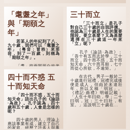
「耄耋之年」
三十而立
與「期頤之
「三十而立」是孔子
對自己三十歲的自我評價。
年」
他認為三十歲是人生的重要
階段。要立甚麼？又為甚麼
選擇在三十歲這一年來
若某人的年紀到了八、
「立」呢？
九十歲，我們可以「耄耋之
年」（粵音：冒秩）來形
孔子《論語·為政》：
容，到了一百歲，則稱為
「吾十有五而志於學，三十
「期頤之年」。
而立，四十而不惑，五十而
知天命，六十而耳順，七十
「耄」指兩鬢斑白的老
而從心所欲，不逾矩。」
人家，亦含有思想紊亂的意
思；「耋」更有跌倒的意
四十而不惑 五
在古代，男子一般於二
思，也是用來形容老人家
十歲進行冠禮，冠禮完成後
的。
便是成人，但由於未達壯
十而知天命
年，所以又稱「弱冠」。
曹操《對酒歌》就曾寫
《禮記·曲禮》明確記載：
道：「耄耋皆得以壽終，恩
「四十而不惑，五十而
「人生十年曰幼，學；二十
澤廣及草木昆蟲。」
知天命」語出孔子的《論語
曰弱，冠；三十曰壯，有
·為政》。孔子認為，四十
室。」這說明三十歲在...
到了一百歲呢？
歲和五十歲，人會是怎樣的
呢？
那麼就可以稱為「期
頤」。《禮記.曲禮上》：
四十歲的男人，理論上
「百年曰期頤。」鄭玄註：
應該事業有成，建立了自己
「期，猶要也；頤，養也。
的家庭。經歷了許多人與事