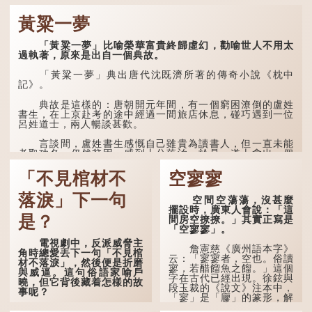
不知衣服食味，孝子要盡養
之後，對事物有了自己的判
道...
斷能力，不會輕易為表象所
黃粱一夢
迷惑。
孔子在《論語·子罕》
「黃粱一夢」比喻榮華富貴終歸虛幻，勸喻世人不用太
也說：「知者不惑，仁者不
過執著，原來是出自一個典故。
憂，勇者不懼。」「知」與
智慧的「智」相通，四十歲
「黃粱一夢」典出唐代沈既濟所著的傳奇小說《枕中
的男人應已累積足夠智慧，
記》。
不再對自己的人生感到困
惑、憂慮與恐懼。
典故是這樣的：唐朝開元年間，有一個窮困潦倒的盧姓
書生，在上京赴考的途中經過一間旅店休息，碰巧遇到一位
呂姓道士，兩人暢談甚歡。
言談間，盧姓書生感慨自己雖貴為讀書人，但一直未能
考取功名，仍然貧困，感到十分落泊。於是，道士拿出一個
青瓷枕頭，讓...
「不見棺材不
空寥寥
落淚」下一句
空間空蕩蕩，沒甚麼
擺設時，廣東人會說：「這
是？
間房空撩撩。」其實正寫是
「空寥寥」。
電視劇中，反派威脅主
詹憲慈《廣州語本字》
角時總愛丟下一句「不見棺
云：「寥寥者，空也。俗讀
材不落淚」，然後便是折磨
寥，若醋餾魚之餾。」這個
與威逼。這句俗語家喻戶
字在古代已經出現。徐鉉與
曉，但它背後藏着怎樣的故
段玉裁的《說文》注本中，
事呢？
「寥」是「廫」的篆形，解
作空渺、空虛。如《列仙傳
「不見棺材不落淚」的