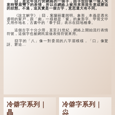
兩個卦名，這裏指天地、宇
囧，是近年流行於網絡的一個字，因字型好像一個人失
「叒」（音：若）原是
宙等，形容政治清明，天下
意時雙眉彎下的表情，所以在網絡上被用來形容失意或窘迫
古代神話中的樹木名
太平！
的狀態。不過，這其實是一個古字，意思還大有不同。
稱。 《說文解字·叒部》：
「叒，日初出東方湯谷所登
「天空朤朤，任鳥兒高
《說文解字》：囧，窻牖丽廔闿明。象形，本義是透光
榑桑，叒木也。」
飛。」也是指天清氣明，鳥
通明的窗戶，跟「囪」一樣都是「窗」的象形字。甲骨文中
兒可高飛。
又用作地名，古書中的「黍于囧」表示在囧地種黍。
「叕...
「朤朤脆脆」就是形容
這個古字十分少用，直至21世紀，網絡上開始流行表情
辦事爽快乾脆。我們熟...
符號，這個字也被網民當做表情符號來用。
囧字的「八」像一對委屈的八字眉模樣，「口」像驚
訝、窘迫...
冷僻字系列｜
冷僻字系列｜
瞐
尛