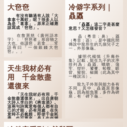
·安期先生》載琊阜老人故
原句，有說法是「不見棺材
大夿夿
冷僻字系列｜
事，以「寥寥安期，虛質高
不下淚」或「不見親棺不下
清」形容空虛無所事事。
淚」，出自明朝蘭陵笑笑生
贔屭
有沒有聽過有人說「大
所著的《金瓶梅詞話》第九
拿拿十萬蚊」呢？很多人以
十八回。原意是指人未親眼
為是「拿拿」，原來正確應
見到親人棺木，便不會真正
「贔屭」這二字是甚麼
該寫成「夿夿」。
感到悲傷；後來引申為比喻
意思？又怎樣發音？
人執迷不悟，不到徹底失
敗，便不肯罷休。
在詹憲慈《廣州語本
贔（粵音：鼻），屭
字》：「夿夿者，形容物之
（粵音：器），是中國民間
大也。俗讀夿，若拿……常
許多人對這上半句耳熟
傳說中龍所生的九個兒子之
語有曰『一個銀錢大夿
能詳，但它其實還有下半句
一，外形像龜。
夿』。」
——「不到黃河心不死」...
據明代楊慎《升庵外
「夿」形容大，「一個
集》記載，龍生九子的次序
銀錢大夿夿」，就形容金錢
排列為：贔屭、螭吻、蒲
天生我材必有
數量之大了。「大夿夿十萬
牢、狴犴、饕餮、蚣蝮、睚
蚊」，就是說十萬元是一筆
眥、狻猊、椒圖（此為其中
大數目了。
用 千金散盡
一種說法）。
不過，「夿」字本音讀
龍九子外形與能力各有
還復來
作「巴（bā）」，因此
不同，其中，贔屭原形像
「大夿夿」理應讀成「大巴
龜，因為能負重，多作為碑
「天生我材必有用，千
巴」。問題是，若依足本
座，有「碑下龜...
金散盡還復來」，出自唐朝
音，...
大詩人李白的《將進酒》。
這兩句詩寓意每個人都有自
己的才能，必有用處，在失
意時不必氣餒，即使千金耗
盡，也可重來，是人生低潮
時激勵向上的名句。