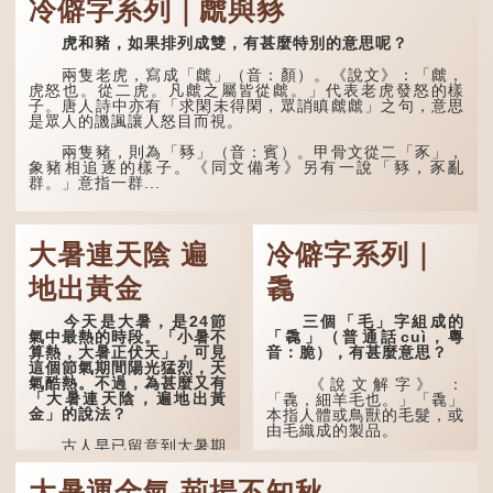
冷僻字系列｜虤與豩
原詩寫道：「人生得意
須盡歡，莫使金樽空對月。
虎和豬，如果排列成雙，有甚麼特別的意思呢？
天生我材必有用，千金散盡
還復來。烹羊宰牛且為樂，
會須一飲三百杯。」意思是
兩隻老虎，寫成「虤」（音：顏）。《說文》：「虤，
說：上天給了我才能，必然
虎怒也。從二虎。凡虤之屬皆從虤。」代表老虎發怒的樣
有用到的地方；即使千金散
子。唐人詩中亦有「求閑未得閑，眾誚瞋虤虤」之句，意思
去，也終會重新得到。
是眾人的譏諷讓人怒目而視。
李白作此詩時，大約是
兩隻豬，則為「豩」（音：賓）。甲骨文從二「豕」，
天寶十一年。當時他已被唐
象豬相追逐的樣子。《同文備考》另有一說「豩，豕亂
玄宗賜金放還約八年，這期
群。」意指一群...
間經常與朋友遊山玩水，部
分詩作顯露出懷才...
大暑連天陰 遍
冷僻字系列｜
地出黃金
毳
今天是大暑，是24節
三個「毛」字組成的
氣中最熱的時段。「小暑不
「毳」（普通話cuì，粵
算熱，大暑正伏天」，可見
音：脆），有甚麼意思？
這個節氣期間陽光猛烈，天
氣酷熱。不過，為甚麼又有
《說文解字》 ：
「大暑連天陰，遍地出黃
「毳，細羊毛也。」「毳」
金」的說法？
本指人體或鳥獸的毛髮，或
由毛織成的製品。
古人早已留意到大暑期
間的氣候規律。《逸周書·
人體表面，例如手臂等
時訓解》記載：「大暑之
部位生長的細毛，也叫
大暑運金氣 荊揚不知秋
日，腐草化為螢。又五日，
「毳」，又叫「寒毛」、