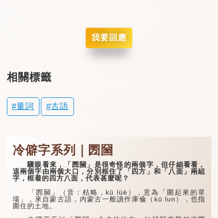
我要回應
相關標籤
量詞
古語
冷僻字系列｜圐圙
驟眼看來，「圐圙」是很奇怪的兩個字，但仔細看看，
這兩個字由兩個大口，分別框住了「四方」和「八面」兩組
字，框着的四方八面，代表甚麼呢？
「圐圙」（音：枯略，kū lüè），意為「圍起來的草
場」，來自蒙古語，內蒙古一般讀作庫倫（kū lun），也指
圍住的土地。