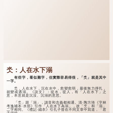
氼：人在水下溺
有些字，看似難字，但實際容易得很，「氼」就是其中
一字。
氼，人在水下，沉在水中，愈變愈弱，最後無力掙扎，
就變成遇溺。《說文》：從水，從人，有「人在水下」之
意，本意就是沉沒、沉溺的意思。
「氼」跟「溺」，讀音和含義都相通。清·陶方琦《字林
考逸補本·水部》引作「人在水下為溺」，故「氼」和「溺」
二字相同。《禮記·緇衣》引孔子曾在不同文章中寫道，「君