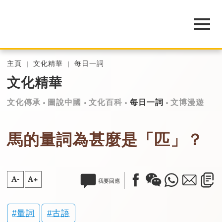
主頁
文化精華
每日一詞
文化精華
文化傳承
圖說中國
文化百科
每日一詞
文博漫遊
馬的量詞為甚麼是「匹」？
A-
A+
我要回應
量詞
古語