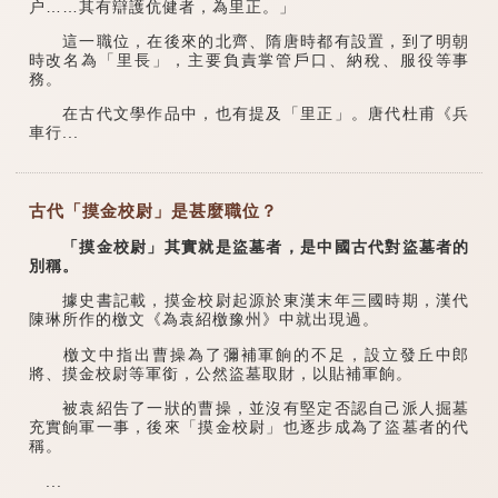
户……其有辯護伉健者，為里正。」
這一職位，在後來的北齊、隋唐時都有設置，到了明朝
時改名為「里長」，主要負責掌管戶口、納稅、服役等事
務。
在古代文學作品中，也有提及「里正」。唐代杜甫《兵
車行...
古代「摸金校尉」是甚麼職位？
「摸金校尉」其實就是盜墓者，是中國古代對盜墓者的
別稱。
據史書記載，摸金校尉起源於東漢末年三國時期，漢代
陳琳所作的檄文《為袁紹檄豫州》中就出現過。
檄文中指出曹操為了彌補軍餉的不足，設立發丘中郎
將、摸金校尉等軍銜，公然盜墓取財，以貼補軍餉。
被袁紹告了一狀的曹操，並沒有堅定否認自己派人掘墓
充實餉軍一事，後來「摸金校尉」也逐步成為了盜墓者的代
稱。
...