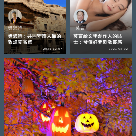
樊錦詩
莫言
樊錦詩：共同守護人類的
莫言給文學創作人的貼
敦煌莫高窟
士：發個好夢刺激靈感
2021-12-07
2021-08-02