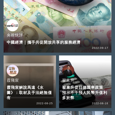
央視快評
中國經濟｜攜手共促開放共享的服務經濟
2022-09-17
霞飛宸
翟東升
霞飛宸解說馬遠《水
翟東升從日德匯率政策
圖》：取材及手法絕無僅
預示不干預人民幣升值利
有
多於弊
2022-08-25
2022-08-16