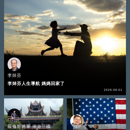
李焯芬
李焯芬人生導航 媽媽回家了
2026-08-01
羅倫斯將軍 潮遊三國