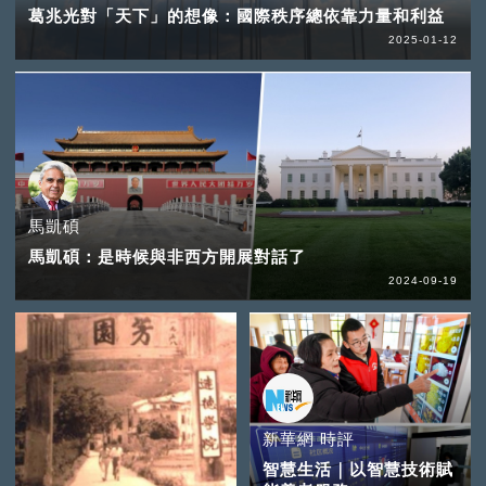
葛兆光對「天下」的想像：國際秩序總依靠力量和利益
2025-01-12
馬凱碩
馬凱碩：是時候與非西方開展對話了
2024-09-19
新華網 時評
智慧生活｜以智慧技術賦