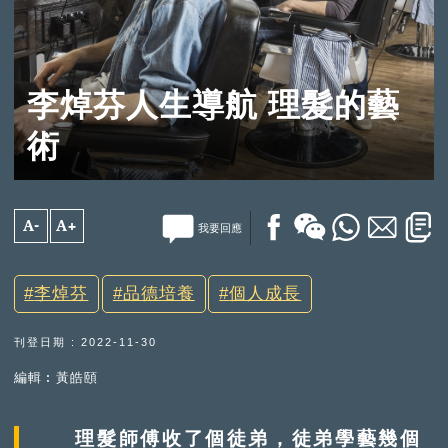
李焯芬人生導航 理髮的藝
術
A-
A+
我要回應
李焯芬
品德培養
個人成長
刊登日期 : 2022-11-30
編輯︰黃皓頤
理髮師傅收了個徒弟，徒弟學藝幾個