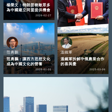
楊榮文：特朗普樹敵眾多
為中國建立同盟提供機會
2026-02-27
范勇鵬
溫鐵軍
范勇鵬：讓西方思想文化
溫鐵軍拆解中俄農業合作
成為中國文化的營養
的喜與憂
2026-01-31
2025-03-06