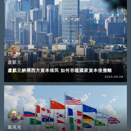
盧麒元
盧麒元解構西方資本殖民 如何吞噬國家資本後撤離
2025-08-08
葛兆光