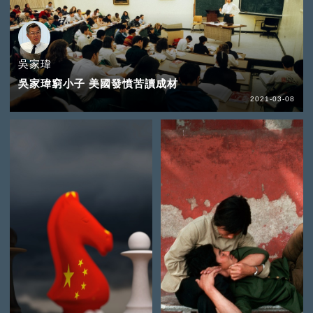
吳家瑋
吳家瑋窮小子 美國發憤苦讀成材
2021-03-08