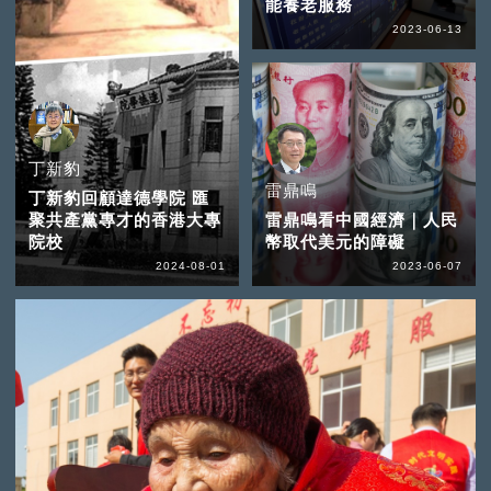
能養老服務
2023-06-13
丁新豹
雷鼎鳴
丁新豹回顧達德學院 匯
聚共產黨專才的香港大專
雷鼎鳴看中國經濟｜人民
院校
幣取代美元的障礙
2024-08-01
2023-06-07