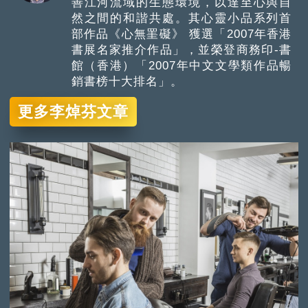
善江河流域的生態環境，以達至心與自
然之間的和諧共處。其心靈小品系列首
部作品《心無罣礙》 獲選「2007年香港
書展名家推介作品」，並榮登商務印-書
館（香港）「2007年中文文學類作品暢
銷書榜十大排名」。
更多李焯芬文章