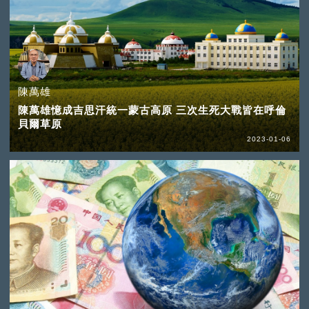
陳萬雄
陳萬雄憶成吉思汗統一蒙古高原 三次生死大戰皆在呼倫
貝爾草原
2023-01-06