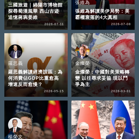
張維為
三國旅遊｜綿陽市博物館
探尋蜀漢風華 西山古迹
張維為解讀美伊局勢：美
追憶蔣琬姜維
霸權衰落的4大真相
2026-07-11
2026-07-08
羅思義
金燦榮
羅思義解讀經濟誤區：為
金燦榮：中國對美策略轉
何消費佔GDP比重愈高
變 以往尋求妥協 現以鬥
增速反而愈慢？
爭為主
2026-05-15
2026-03-31
楊榮文