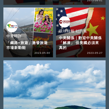
2023-06-01
環球時報 社評集
中青時評
中美關係｜歡迎中美關係
「鐵路+旅遊」激發旅遊
「解凍」 但美國必須來
市場新動能
真的
2023-05-30
2023-05-27