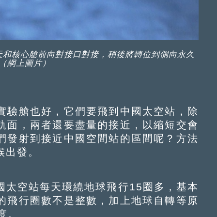
天和核心艙前向對接口對接，稍後將轉位到側向永久
（網上圖片）
驗艙也好，它們要飛到中國太空站，除
軌面，兩者還要盡量的接近，以縮短交會
們發射到接近中國空間站的區間呢？方法
候出發。
太空站每天環繞地球飛行15圈多，基本
的飛行圈數不是整數，加上地球自轉等原
度。