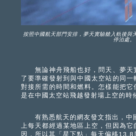
按照中國航天部門安排，夢天實驗艙入軌後與
停泊處。
無論神舟飛船也好，問天、夢天實
了要準確發射到與中國太空站的同一
對接所需的時間和燃料。怎樣能把它
是在中國太空站飛越發射場上空的時
有熟悉航天的網友發文指出，中國
上每天都經過某地區上空，但因為它
因，所以其「星下點」每天偏移13.8