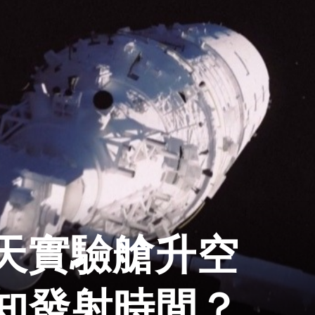
天實驗艙升空
知發射時間？