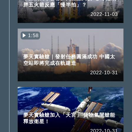
胖五火箭反應「慢半拍」？
2022-11-03
1:58
夢天實驗艙｜發射任務圓滿成功 中國太
空站即將完成在軌建造
2022-10-31
夢天實驗艙加入「天宮」 貨物氣閘艙能
釋放衛星！
2022-10-31