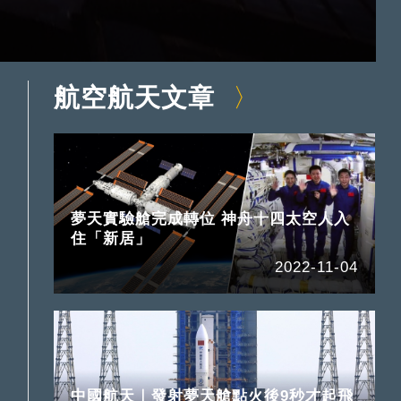
航空航天文章
夢天實驗艙完成轉位 神舟十四太空人入
住「新居」
2022-11-04
中國航天｜發射夢天艙點火後9秒才起飛