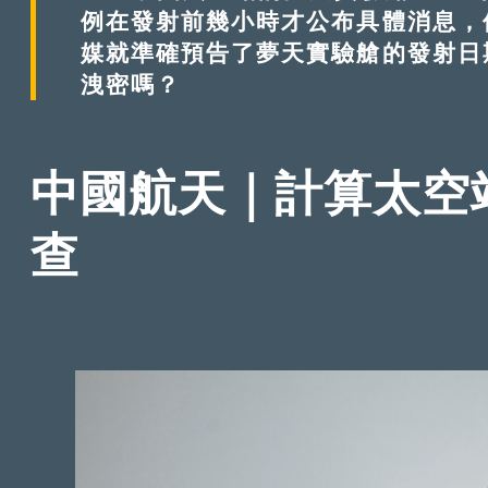
例在發射前幾小時才公布具體消息，
媒就準確預告了夢天實驗艙的發射日
洩密嗎？
中國航天｜計算太空
查