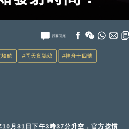
我要回應
實驗艙
問天實驗艙
神舟十四號
0月31日下午3時37分升空，官方按慣