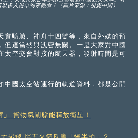
這麼多人提早到來觀看？（圖片來源：視覺中國）
實驗艙、神舟十四號等，來自外媒的預
，但這當然與洩密無關。一是大家對中國
在太空交會對接的航天器，發射時間是可
中國太空站運行的軌道資料，都是公開
宮」 貨物氣閘艙能釋放衛星！
秒才起飛 胖五火箭反應「慢半拍」？