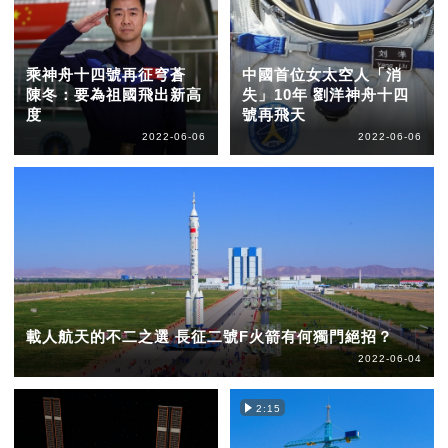
乘神舟十四號再征穹蒼
中國首位女太空人「消
陳冬：要為祖國飛出新高
失」10年 劉洋神舟十四
度
號再飛天
2022-06-06
2022-06-06
載人航天的不二之選 長征二號F火箭有何獨門絕招？
2022-06-04
2:15