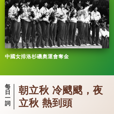
中國女排洛杉磯奧運會奪金
每
朝立秋 冷颼颼，夜
日
一
立秋 熱到頭
詞