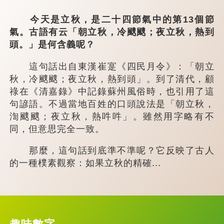
今天是立秋，是二十四節氣中的第13個節
氣。古語有云「朝立秋，冷颼颼；夜立秋，熱到
頭。」是何含義呢？
這句話出自東漢崔寔《四民月令》：「朝立
秋，冷颼颼；夜立秋，熱到頭」。到了清代，顧
祿在《清嘉錄》中記錄蘇州風俗時，也引用了這
句諺語。不過當地百姓的口頭說法是「朝立秋，
渹颼颼；夜立秋，熱吽吽」。雖然用字略有不
同，但意思完全一致。
那麼，這句話到底準不準呢？它反映了古人
的一種樸素觀察：如果立秋的精確...