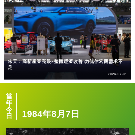
朱天：高新產業亮眼≠整體經濟改善 勿低估宏觀需求不
足
2026-07-31
當
年
今
1984年8月7日
日