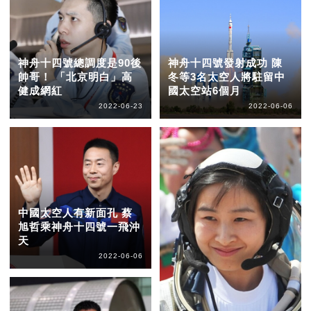
神舟十四號總調度是90後
神舟十四號發射成功 陳
帥哥！ 「北京明白」高
冬等3名太空人將駐留中
健成網紅
國太空站6個月
2022-06-23
2022-06-06
中國太空人有新面孔 蔡
旭哲乘神舟十四號一飛沖
天
2022-06-06