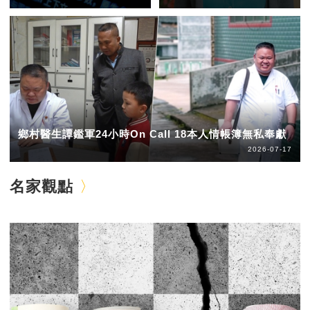
鄉村醫生譚鑑軍24小時On Call 18本人情帳簿無私奉獻
2026-07-17
名家觀點