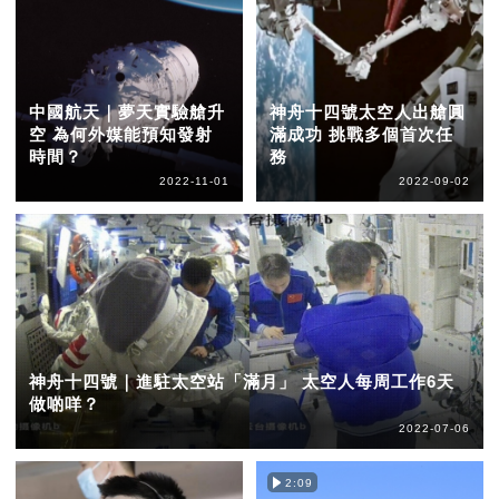
中國航天｜夢天實驗艙升
神舟十四號太空人出艙圓
空 為何外媒能預知發射
滿成功 挑戰多個首次任
時間？
務
2022-11-01
2022-09-02
神舟十四號｜進駐太空站「滿月」 太空人每周工作6天
做啲咩？
2022-07-06
2:09