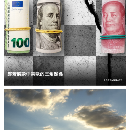
鄭若麟談中美歐的三角關係
2026-08-05