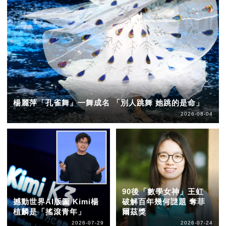
楊麗萍「孔雀舞」一舞成名 「別人跳舞 她跳的是命」
2026-08-04
90後「數學女神」王虹
撼動世界AI版圖 Kimi楊
破解百年幾何謎題 奪菲
植麟是「搖滾青年」
爾茲獎
2026-07-29
2026-07-24