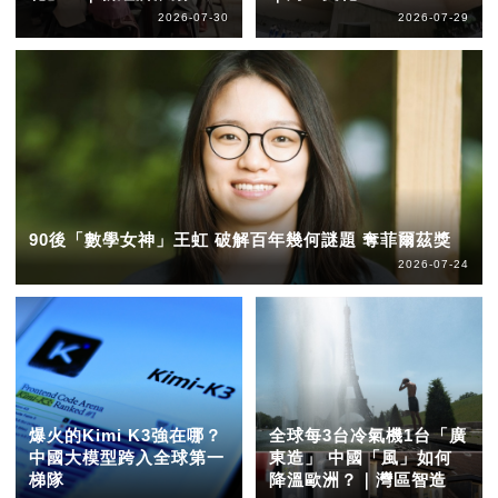
2026-07-30
2026-07-29
90後「數學女神」王虹 破解百年幾何謎題 奪菲爾茲獎
2026-07-24
爆火的Kimi K3強在哪？
全球每3台冷氣機1台「廣
中國大模型跨入全球第一
東造」 中國「風」如何
梯隊
降溫歐洲？｜灣區智造