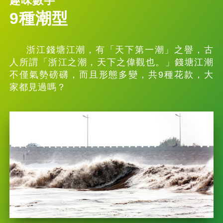
趣味數字
9種潮型
浙江錢塘江潮，有「天下第一潮」之譽，古
人所謂「浙江之潮，天下之偉觀也。」錢塘江潮
不僅氣勢磅礴，而且形態多變，共9種花款，大
家都見過嗎？