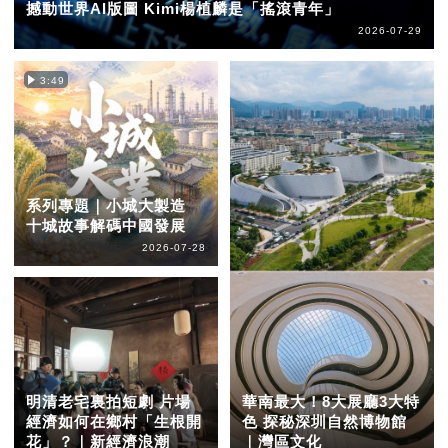
撼動世界AI版圖 Kimi楊植麟是「搖滾青年」
2026-07-29
3:49
系列專題｜小城大製造
十城故事解碼中國發展
2026-07-28
明清老宅裏拍短劇 片場
華南最大！8大展廳3大特
經濟如何在鄉村「生根開
色 探秘深圳自然博物館
花」？｜新經濟浪潮
｜灣區文化