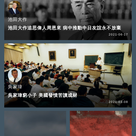
池田大作
池田大作追思偉人周恩來 病中推動中日友誼永不放棄
2021-06-17
吳家瑋
吳家瑋窮小子 美國發憤苦讀成材
2021-03-08