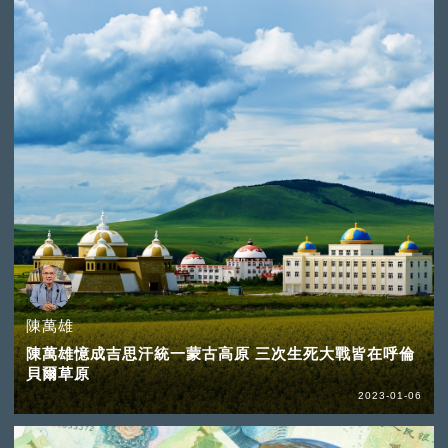
陳萬雄
陳萬雄憶成吉思汗統一蒙古高原 三次生死大戰皆在呼倫
貝爾草原
2023-01-06