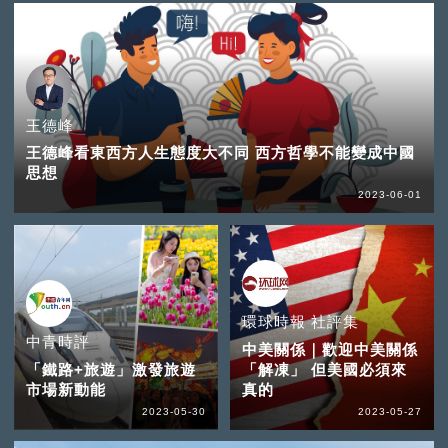
王德峰
王德峰看東西方人生態度大不同 西方哲學不能變成中國
思想
2023-06-01
環球時報 社評集
中青時評
中美關係｜歡迎中美關係
「鐵路+旅遊」激發旅遊
「解凍」 但美國必須來
市場新動能
真的
2023-05-30
2023-05-27