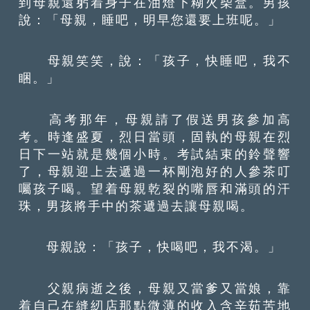
到母親還躬着身子在油燈下糊火柴盒。男孩
說：「母親，睡吧，明早您還要上班呢。」
母親笑笑，說：「孩子，快睡吧，我不
睏。」
高考那年，母親請了假送男孩參加高
考。時逢盛夏，烈日當頭，固執的母親在烈
日下一站就是幾個小時。考試結束的鈴聲響
了，母親迎上去遞過一杯剛泡好的人參茶叮
囑孩子喝。望着母親乾裂的嘴唇和滿頭的汗
珠，男孩將手中的茶遞過去讓母親喝。
母親說：「孩子，快喝吧，我不渴。」
父親病逝之後，母親又當爹又當娘，靠
着自己在縫紉店那點微薄的收入含辛茹苦地