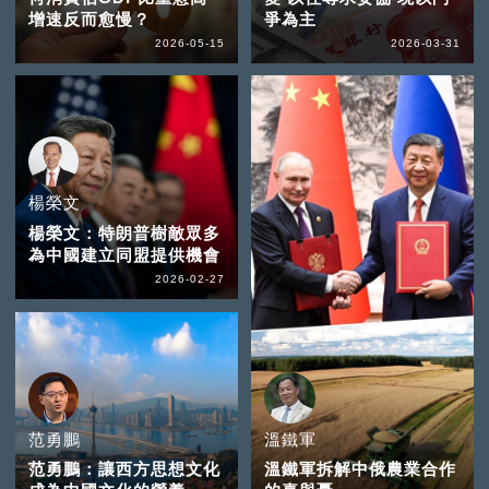
增速反而愈慢？
爭為主
2026-05-15
2026-03-31
楊榮文
楊榮文：特朗普樹敵眾多
為中國建立同盟提供機會
2026-02-27
范勇鵬
溫鐵軍
范勇鵬：讓西方思想文化
溫鐵軍拆解中俄農業合作