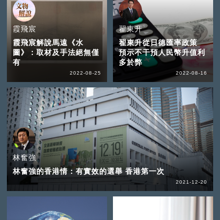
霞飛宸
翟東升
霞飛宸解說馬遠《水
翟東升從日德匯率政策
圖》：取材及手法絕無僅
預示不干預人民幣升值利
有
多於弊
2022-08-25
2022-08-16
林奮強
林奮強的香港情：有實效的選舉 香港第一次
2021-12-20