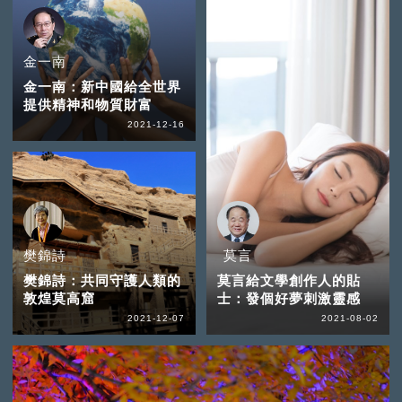
金一南
金一南：新中國給全世界
提供精神和物質財富
2021-12-16
樊錦詩
莫言
樊錦詩：共同守護人類的
莫言給文學創作人的貼
敦煌莫高窟
士：發個好夢刺激靈感
2021-12-07
2021-08-02