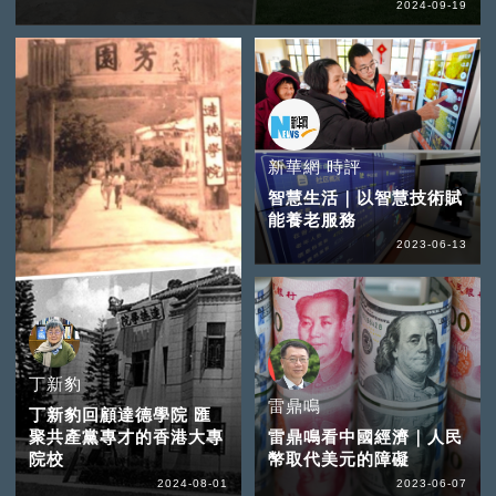
2024-09-19
新華網 時評
智慧生活｜以智慧技術賦
能養老服務
2023-06-13
丁新豹
雷鼎鳴
丁新豹回顧達德學院 匯
聚共產黨專才的香港大專
雷鼎鳴看中國經濟｜人民
院校
幣取代美元的障礙
2024-08-01
2023-06-07