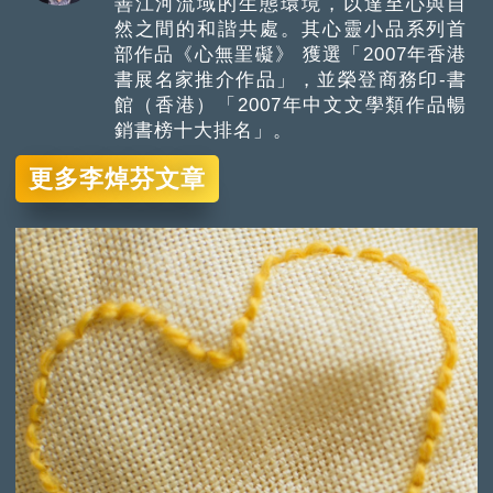
善江河流域的生態環境，以達至心與自
然之間的和諧共處。其心靈小品系列首
部作品《心無罣礙》 獲選「2007年香港
書展名家推介作品」，並榮登商務印-書
館（香港）「2007年中文文學類作品暢
銷書榜十大排名」。
更多李焯芬文章