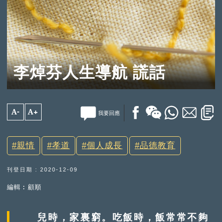
李焯芬人生導航 謊話
A-
A+
我要回應
親情
孝道
個人成長
品德教育
刊登日期 : 2020-12-09
編輯︰顧順
兒時，家裏窮。吃飯時，飯常常不夠