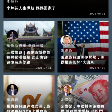
李焯芬
李焯芬人生導航 媽媽回家了
2026-08-01
羅倫斯將軍 潮遊三國
張維為
三國旅遊｜綿陽市博物館
探尋蜀漢風華 西山古迹
張維為解讀美伊局勢：美
追憶蔣琬姜維
霸權衰落的4大真相
2026-07-11
2026-07-08
羅思義
金燦榮
羅思義解讀經濟誤區：為
金燦榮：中國對美策略轉
何消費佔GDP比重愈高
變 以往尋求妥協 現以鬥