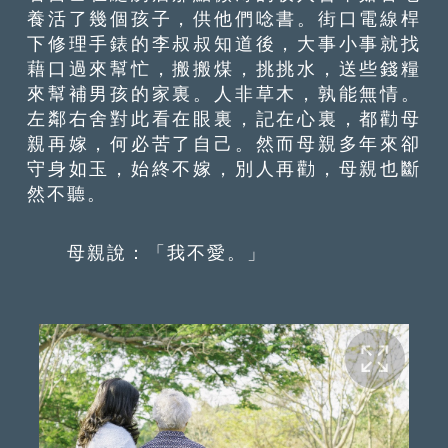
養活了幾個孩子，供他們唸書。街口電線桿
下修理手錶的李叔叔知道後，大事小事就找
藉口過來幫忙，搬搬煤，挑挑水，送些錢糧
來幫補男孩的家裏。人非草木，孰能無情。
左鄰右舍對此看在眼裏，記在心裏，都勸母
親再嫁，何必苦了自己。然而母親多年來卻
守身如玉，始終不嫁，別人再勸，母親也斷
然不聽。
母親說：「我不愛。」