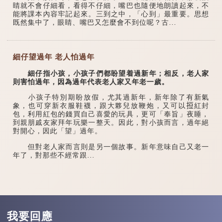
睛就不會仔細看，看得不仔細，嘴巴也隨便地朗讀起來，不
能將課本內容牢記起來。三到之中，「心到」最重要。思想
既然集中了，眼睛、嘴巴又怎麼會不到位呢？古...
細仔望過年 老人怕過年
細仔指小孩，小孩子們都盼望着過新年；相反，老人家
則害怕過年，因為過年代表老人家又年老一歲。
小孩子特別期盼放假，尤其過新年，新年除了有新氣
象，也可穿新衣服鞋襪，跟大夥兒放鞭炮，又可以𢭃紅封
包，利用紅包的錢買自己喜愛的玩具，更可「奉旨」夜睡，
到親朋戚友家拜年玩樂一整天。因此，對小孩而言，過年絕
對開心，因此「望」過年。
但對老人家而言則是另一個故事。新年意味自己又老一
年了，對那些不經常跟...
我要回應