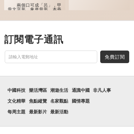
兩個口可成「呂」，甲
骨文字形，象脊骨形，本義
是指脊椎骨，中間有一條豎
線把脊椎段串聯起來。現代
通用為姓氏。兩個口也可以
寫成「吅」（音：喧），古
同「喧」，是大聲呼叫的意
思。
訂閱電子通訊
三個口為「品」，這個
字用法最為普遍。始見於商
代甲骨文，古字形從三口，
表示眾多。《說文解...
免費訂閱
中國科技
樂活灣區
潮遊生活
通識中國
非凡人事
文化精華
焦點縱覽
名家觀點
國情專題
每周主題
最新影片
最新活動