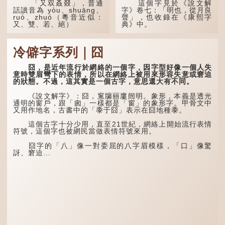
「又双叒叕」，普通
這個字見於《說文解
話讀音為 yòu、shuāng、
字》卷七：「明也，從月良
ruò、zhuó（粵音近似：
聲」，也收錄在《康熙字
又、雙、若、絕）
典》中。
「又」和「双」比較
這個字，用法頗多。
易理解，前者表示再次，後
冷僻字系列｜囧
者表示一對，兩個「又」便
「朤朤乾坤，捨我其
是「双」。
誰。」乾坤是《周易》中的
兩個卦名，這裏指天地、宇
囧，是近年流行於網絡的一個字，因字型好像一個人失
「叒」（音：若）原是
宙等，形容政治清明，天下
意時雙眉彎下的表情，所以在網絡上被用來形容失意或窘迫
古代神話中的樹木名
太平！
的狀態。不過，這其實是一個古字，意思還大有不同。
稱。 《說文解字·叒部》：
「叒，日初出東方湯谷所登
「天空朤朤，任鳥兒高
《說文解字》：囧，窻牖丽廔闿明。象形，本義是透光
榑桑，叒木也。」
飛。」也是指天清氣明，鳥
通明的窗戶，跟「囪」一樣都是「窗」的象形字。甲骨文中
兒可高飛。
又用作地名，古書中的「黍于囧」表示在囧地種黍。
「叕...
「朤朤脆脆」就是形容
這個古字十分少用，直至21世紀，網絡上開始流行表情
辦事爽快乾脆。我們熟...
符號，這個字也被網民當做表情符號來用。
囧字的「八」像一對委屈的八字眉模樣，「口」像驚
訝、窘迫...