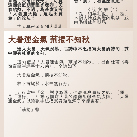
算熱，大暑正伏天」，可見
音：脆），有甚麼意思？
這個節氣期間陽光猛烈，天
氣酷熱。不過，為甚麼又有
《說文解字》 ：
「大暑連天陰，遍地出黃
「毳，細羊毛也。」「毳」
金」的說法？
本指人體或鳥獸的毛髮，或
由毛織成的製品。
古人早已留意到大暑期
間的氣候規律。《逸周書·
人體表面，例如手臂等
時訓解》記載：「大暑之
部位生長的細毛，也叫
大暑運金氣 荊揚不知秋
日，腐草化為螢。又五日，
「毳」，又叫「寒毛」、
土潤溽暑。又五日，大雨時
「汗毛」。
行。」意思是說，大暑時節
進入大暑，天氣炎熱。古詩中不乏描寫大暑的詩句，其
螢火蟲出生，土地濕熱，常
醫學上，「毳毛」是一
中便有杜甫的名句。
有大雨出現。
個專有名詞。它指人類在兒
童時期長出的一種細小、不
這句便是「大暑運金氣，荊揚不知秋」，出自杜甫《毒
易注意到卻又幾乎遍布全身
熱寄簡崔評事十六弟》。全詩如下：
的毛髮。毳毛的密度因人而
異，其長度則通常不會...
大暑運金氣，荊揚不知秋。
林下有塌翼，水中無行舟。
五行當中「金」對應秋季，代表涼爽肅殺之氣。「運」
是「運行」，生動地描寫大暑的酷熱阻礙金氣流轉。「大暑
運金氣」以誇張手法描寫炎熱阻滯了季節更替。
「荊揚」指...