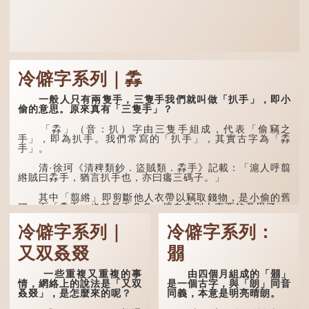
冷僻字系列｜掱
一般人只有兩隻手，三隻手我們就叫做「扒手」，即小
偷的意思。原來真有「三隻手」？
「掱」（音：扒）字由三隻手組成，代表「偷竊之
手」，即為扒手。我們常寫的「扒手」，其實古字為「掱
手」。
清·徐珂《清稗類鈔．盜賊類．掱手》記載：「滬人呼翦
綹賊曰掱手，猶言扒手也，亦曰癟三碼子。」
其中「翦綹」即剪斷他人衣帶以竊取錢物，是小偷的舊
稱。而「掱手」也就是手多多，擅自拿別人東西的意思了...
冷僻字系列｜
冷僻字系列：
又双叒叕
朤
一些重複又重複的事
由四個月組成的「朤」
情，網絡上的說法是「又双
是一個古字，與「朗」同音
叒叕」，是怎麼來的呢？
同義，本意是明亮晴朗。