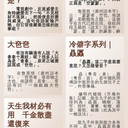
是？
正寫是「空寥寥」。
電視劇中，反派威脅主
詹憲慈《廣州語本字》
角時總愛丟下一句「不見棺
云：「寥寥者，空也。俗讀
材不落淚」，然後便是折磨
寥，若醋餾魚之餾。」這個
與威逼。這句俗語家喻戶
字在古代已經出現。徐鉉與
曉，但它背後藏着怎樣的故
段玉裁的《說文》注本中，
事呢？
「寥」是「廫」的篆形，解
作空渺、空虛。如《列仙傳
「不見棺材不落淚」的
·安期先生》載琊阜老人故
原句，有說法是「不見棺材
大夿夿
冷僻字系列｜
事，以「寥寥安期，虛質高
不下淚」或「不見親棺不下
清」形容空虛無所事事。
淚」，出自明朝蘭陵笑笑生
贔屭
有沒有聽過有人說「大
所著的《金瓶梅詞話》第九
拿拿十萬蚊」呢？很多人以
十八回。原意是指人未親眼
為是「拿拿」，原來正確應
見到親人棺木，便不會真正
「贔屭」這二字是甚麼
該寫成「夿夿」。
感到悲傷；後來引申為比喻
意思？又怎樣發音？
人執迷不悟，不到徹底失
敗，便不肯罷休。
在詹憲慈《廣州語本
贔（粵音：鼻），屭
字》：「夿夿者，形容物之
（粵音：器），是中國民間
大也。俗讀夿，若拿……常
許多人對這上半句耳熟
傳說中龍所生的九個兒子之
語有曰『一個銀錢大夿
能詳，但它其實還有下半句
一，外形像龜。
夿』。」
——「不到黃河心不死」...
據明代楊慎《升庵外
「夿」形容大，「一個
集》記載，龍生九子的次序
銀錢大夿夿」，就形容金錢
排列為：贔屭、螭吻、蒲
天生我材必有
數量之大了。「大夿夿十萬
牢、狴犴、饕餮、蚣蝮、睚
蚊」，就是說十萬元是一筆
眥、狻猊、椒圖（此為其中
大數目了。
用 千金散盡
一種說法）。
不過，「夿」字本音讀
龍九子外形與能力各有
還復來
作「巴（bā）」，因此
不同，其中，贔屭原形像