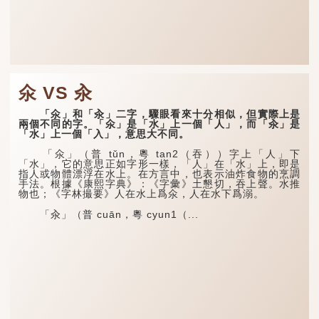
氽 VS 汆
「氽」和「汆」二字，驟眼看來十分相似，但實際上是
兩個不同的字。「氽」是「水」上一個「人」，而「汆」是
「水」上一個「入」，意思大不同。
「氽」（普 tǔn，粵 tan2（吞））字上「人」下
「水」，它的意思正如字形一樣，「人」在「水」上，即是
指人或物體漂浮在水上。在方言中，也表示油炸食物的烹調
手法。根據《康熙字典》：《字彙》土懇切，吞上聲。水推
物也；《字林撮要》人在水上爲氽，人在水下爲溺。
「汆」（普 cuān，粵 cyun1（...