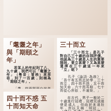
「耄耋之年」
三十而立
與「期頤之
「三十而立」是孔子
對自己三十歲的自我評價。
年」
他認為三十歲是人生的重要
階段。要立甚麼？又為甚麼
選擇在三十歲這一年來
若某人的年紀到了八、
「立」呢？
九十歲，我們可以「耄耋之
年」（粵音：冒秩）來形
孔子《論語·為政》：
容，到了一百歲，則稱為
「吾十有五而志於學，三十
「期頤之年」。
而立，四十而不惑，五十而
知天命，六十而耳順，七十
「耄」指兩鬢斑白的老
而從心所欲，不逾矩。」
人家，亦含有思想紊亂的意
思；「耋」更有跌倒的意
四十而不惑 五
在古代，男子一般於二
思，也是用來形容老人家
十歲進行冠禮，冠禮完成後
的。
便是成人，但由於未達壯
十而知天命
年，所以又稱「弱冠」。
曹操《對酒歌》就曾寫