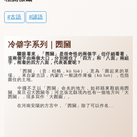
古語
諺語
冷僻字系列｜圐圙
驟眼看來，「圐圙」是很奇怪的兩個字，但仔細看看，
這兩個字由兩個大口，分別框住了「四方」和「八面」兩組
字，框着的四方八面，代表甚麼呢？
「圐圙」（音：枯略，kū lüè），意為「圍起來的草
場」，來自蒙古語，內蒙古一般讀作庫倫（kū lun），也指
圍住的土地。
中國不乏以「圐圙」命名的地方，如祁縣東觀鎮南圐
圙、展旦召大圐圙等；河北張北縣境內也有一個地方叫「大
圐圙」，現多寫作「大囫圇」。
在河南安陽的方言中，「圐圙」除了可以作名...