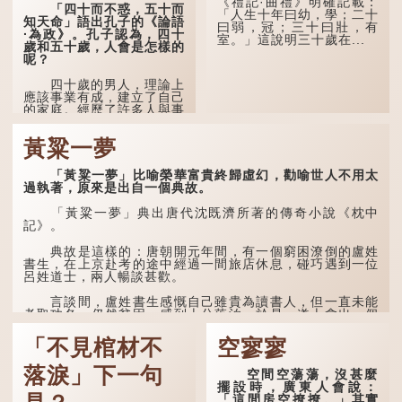
《禮記·曲禮》明確記載：
道：「耄耋皆得以壽終，恩
「四十而不惑，五十而
「人生十年曰幼，學；二十
澤廣及草木昆蟲。」
知天命」語出孔子的《論語
曰弱，冠；三十曰壯，有
·為政》。孔子認為，四十
室。」這說明三十歲在...
到了一百歲呢？
歲和五十歲，人會是怎樣的
呢？
那麼就可以稱為「期
頤」。《禮記.曲禮上》：
四十歲的男人，理論上
「百年曰期頤。」鄭玄註：
應該事業有成，建立了自己
「期，猶要也；頤，養也。
的家庭。經歷了許多人與事
不知衣服食味，孝子要盡養
之後，對事物有了自己的判
道...
斷能力，不會輕易為表象所
黃粱一夢
迷惑。
孔子在《論語·子罕》
「黃粱一夢」比喻榮華富貴終歸虛幻，勸喻世人不用太
也說：「知者不惑，仁者不
過執著，原來是出自一個典故。
憂，勇者不懼。」「知」與
智慧的「智」相通，四十歲
「黃粱一夢」典出唐代沈既濟所著的傳奇小說《枕中
的男人應已累積足夠智慧，
記》。
不再對自己的人生感到困
惑、憂慮與恐懼。
典故是這樣的：唐朝開元年間，有一個窮困潦倒的盧姓
書生，在上京赴考的途中經過一間旅店休息，碰巧遇到一位
呂姓道士，兩人暢談甚歡。
言談間，盧姓書生感慨自己雖貴為讀書人，但一直未能
考取功名，仍然貧困，感到十分落泊。於是，道士拿出一個
青瓷枕頭，讓...
「不見棺材不
空寥寥
落淚」下一句
空間空蕩蕩，沒甚麼
擺設時，廣東人會說：
「這間房空撩撩。」其實