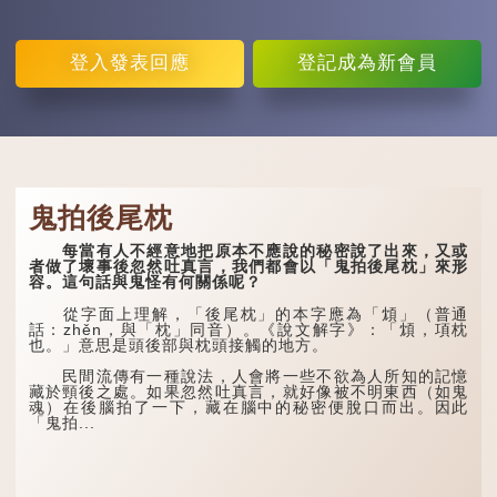
登入
發表回應
登記
成為新會員
鬼拍後尾枕
每當有人不經意地把原本不應說的秘密說了出來，又或
者做了壞事後忽然吐真言，我們都會以「鬼拍後尾枕」來形
容。這句話與鬼怪有何關係呢？
從字面上理解，「後尾枕」的本字應為「䪴」（普通
話：zhěn，與「枕」同音）。《說文解字》：「䪴，項枕
也。」意思是頭後部與枕頭接觸的地方。
民間流傳有一種說法，人會將一些不欲為人所知的記憶
藏於頸後之處。如果忽然吐真言，就好像被不明東西（如鬼
魂）在後腦拍了一下，藏在腦中的秘密便脫口而出。因此
「鬼拍...