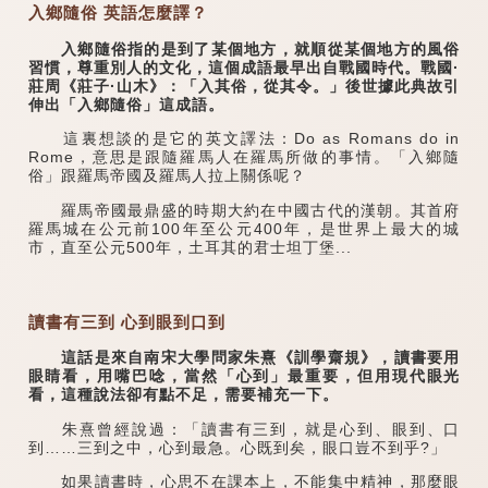
入鄉隨俗 英語怎麼譯？
入鄉隨俗指的是到了某個地方，就順從某個地方的風俗
習慣，尊重別人的文化，這個成語最早出自戰國時代。戰國·
莊周《莊子·山木》：「入其俗，從其令。」後世據此典故引
伸出「入鄉隨俗」這成語。
這裏想談的是它的英文譯法：Do as Romans do in
Rome，意思是跟隨羅馬人在羅馬所做的事情。「入鄉隨
俗」跟羅馬帝國及羅馬人拉上關係呢？
羅馬帝國最鼎盛的時期大約在中國古代的漢朝。其首府
羅馬城在公元前100年至公元400年，是世界上最大的城
市，直至公元500年，土耳其的君士坦丁堡...
讀書有三到 心到眼到口到
這話是來自南宋大學問家朱熹《訓學齋規》，讀書要用
眼睛看，用嘴巴唸，當然「心到」最重要，但用現代眼光
看，這種說法卻有點不足，需要補充一下。
朱熹曾經說過：「讀書有三到，就是心到、眼到、口
到……三到之中，心到最急。心既到矣，眼口豈不到乎?」
如果讀書時，心思不在課本上，不能集中精神，那麼眼