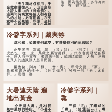
「大夿夿」理應讀成「大巴
龜，因為能負重，多作為碑
「天生我材必有用，千
巴」。問題是，若依足本
座，有「碑下龜...
金散盡還復來」，出自唐朝
音，...
大詩人李白的《將進酒》。
這兩句詩寓意每個人都有自
己的才能，必有用處，在失
意時不必氣餒，即使千金耗
盡，也可重來，是人生低潮
時激勵向上的名句。
冷僻字系列｜虤與豩
原詩寫道：「人生得意
須盡歡，莫使金樽空對月。
虎和豬，如果排列成雙，有甚麼特別的意思呢？
天生我材必有用，千金散盡
還復來。烹羊宰牛且為樂，
會須一飲三百杯。」意思是
兩隻老虎，寫成「虤」（音：顏）。《說文》：「虤，
說：上天給了我才能，必然
虎怒也。從二虎。凡虤之屬皆從虤。」代表老虎發怒的樣
有用到的地方；即使千金散
子。唐人詩中亦有「求閑未得閑，眾誚瞋虤虤」之句，意思
去，也終會重新得到。
是眾人的譏諷讓人怒目而視。
李白作此詩時，大約是
兩隻豬，則為「豩」（音：賓）。甲骨文從二「豕」，
天寶十一年。當時他已被唐
象豬相追逐的樣子。《同文備考》另有一說「豩，豕亂
玄宗賜金放還約八年，這期
群。」意指一群...
間經常與朋友遊山玩水，部
分詩作顯露出懷才...
大暑連天陰 遍
冷僻字系列｜
地出黃金
毳
今天是大暑，是24節
三個「毛」字組成的
氣中最熱的時段。「小暑不
「毳」（普通話cuì，粵