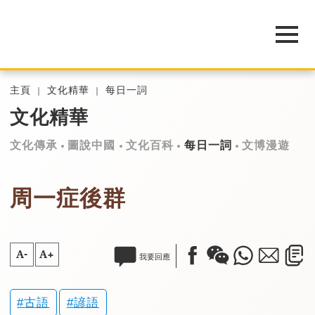
主頁
文化精華
每日一詞
文化精華
文化傳承
圖說中國
文化百科
每日一詞
文博漫遊
周一症後群
A-
A+
我要回應
古語
諺語