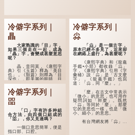
冷僻字系列｜
冷僻字系列｜
瞐
尛
大家熟識的「目」字，
「尛」是一個古字，
如果三個走在一起，成為
原本已經不多見了，近來卻
「瞐」字，會變成甚麼意思
在網絡上盛行，為甚麼呢？
呢？
《康熙字典》和《龍龕
瞐，音同莫，《康熙字
手鑑•小部》都收錄「尛」
典》引《玉篇》釋為「美目
字，《康熙字典》引用《字
也」，《類篇》則釋為「目
彙補》說「尛」是「古文麼
深也」，即美麗的眼睛、目
字」，《龍龕手鑑》也寫
光深邃的意思。
道：「尛，同『麼』。」
冷僻字系列｜
多年前，蘋果手機推出
「麼」在古文中常表示
iPhone12時，曾宣傳它的
「微小」的意思，也可用作
㗊
鏡頭有專業的運算攝影功
疑問詞如「幹麼」。既然
能，便用上「瞐」這個字，
「尛」等同於「麼」，那麼
表達iPhone12有由8位提
它的意思也一樣，也是「微
「口」字有許多种組
升至10位HDR影片拍攝功
小、細小」的意思。
合方法，由四個口組成的
能，能自動進行杜比視界調
「㗊」，你又見過嗎？
色，達到專...
有台灣網友將「尛」...
一個口意思簡單，便是
指口部、口腔。