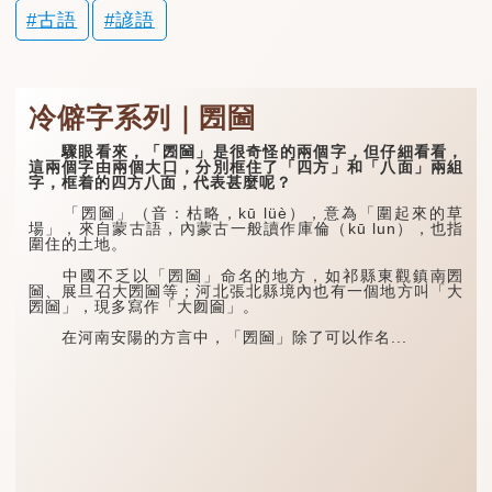
古語
諺語
冷僻字系列｜圐圙
驟眼看來，「圐圙」是很奇怪的兩個字，但仔細看看，
這兩個字由兩個大口，分別框住了「四方」和「八面」兩組
字，框着的四方八面，代表甚麼呢？
「圐圙」（音：枯略，kū lüè），意為「圍起來的草
場」，來自蒙古語，內蒙古一般讀作庫倫（kū lun），也指
圍住的土地。
中國不乏以「圐圙」命名的地方，如祁縣東觀鎮南圐
圙、展旦召大圐圙等；河北張北縣境內也有一個地方叫「大
圐圙」，現多寫作「大囫圇」。
在河南安陽的方言中，「圐圙」除了可以作名...