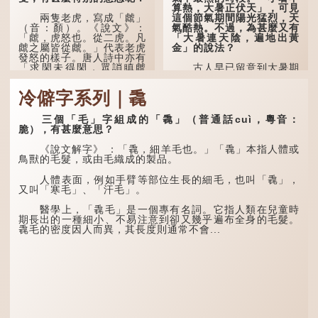
算熱，大暑正伏天」，可見
這個節氣期間陽光猛烈，天
兩隻老虎，寫成「虤」
氣酷熱。不過，為甚麼又有
（音：顏）。《說文》：
「大暑連天陰，遍地出黃
「虤，虎怒也。從二虎。凡
金」的說法？
虤之屬皆從虤。」代表老虎
發怒的樣子。唐人詩中亦有
「求閑未得閑，眾誚瞋虤
古人早已留意到大暑期
虤」之句，意思是眾人的譏
間的氣候規律。《逸周書·
諷讓人怒目而視。
時訓解》記載：「大暑之
冷僻字系列｜毳
日，腐草化為螢。又五日，
土潤溽暑。又五日，大雨時
兩隻豬，則為「豩」
行。」意思是說，大暑時節
（音：賓）。甲骨文從二
三個「毛」字組成的「毳」（普通話cuì，粵音：
螢火蟲出生，土地濕熱，常
「豕」，象豬相追逐的樣
脆），有甚麼意思？
有大雨出現。
子。《同文備考》另有一說
「豩，豕亂群。」意指一
《說文解字》 ：「毳，細羊毛也。」「毳」本指人體或
群...
鳥獸的毛髮，或由毛織成的製品。
人體表面，例如手臂等部位生長的細毛，也叫「毳」，
又叫「寒毛」、「汗毛」。
醫學上，「毳毛」是一個專有名詞。它指人類在兒童時
期長出的一種細小、不易注意到卻又幾乎遍布全身的毛髮。
毳毛的密度因人而異，其長度則通常不會...