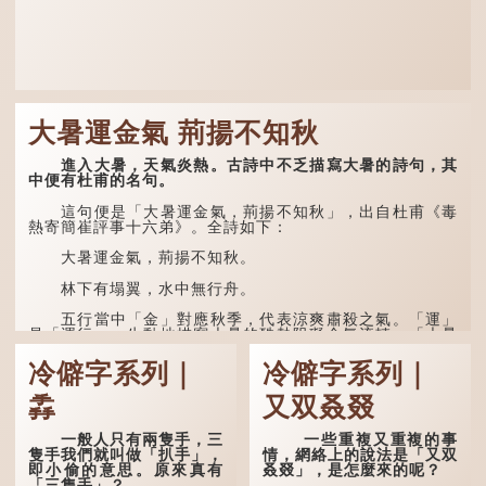
大暑運金氣 荊揚不知秋
進入大暑，天氣炎熱。古詩中不乏描寫大暑的詩句，其
中便有杜甫的名句。
這句便是「大暑運金氣，荊揚不知秋」，出自杜甫《毒
熱寄簡崔評事十六弟》。全詩如下：
大暑運金氣，荊揚不知秋。
林下有塌翼，水中無行舟。
五行當中「金」對應秋季，代表涼爽肅殺之氣。「運」
是「運行」，生動地描寫大暑的酷熱阻礙金氣流轉。「大暑
運金氣」以誇張手法描寫炎熱阻滯了季節更替。
冷僻字系列｜
冷僻字系列｜
「荊揚」指...
掱
又双叒叕
一般人只有兩隻手，三
一些重複又重複的事
隻手我們就叫做「扒手」，
情，網絡上的說法是「又双
即小偷的意思。原來真有
叒叕」，是怎麼來的呢？
「三隻手」？