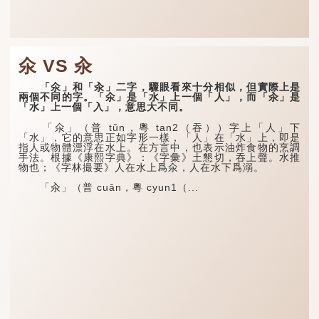
氽 VS 汆
「氽」和「汆」二字，驟眼看來十分相似，但實際上是
兩個不同的字。「氽」是「水」上一個「人」，而「汆」是
「水」上一個「入」，意思大不同。
「氽」（普 tǔn，粵 tan2（吞））字上「人」下
「水」，它的意思正如字形一樣，「人」在「水」上，即是
指人或物體漂浮在水上。在方言中，也表示油炸食物的烹調
手法。根據《康熙字典》：《字彙》土懇切，吞上聲。水推
物也；《字林撮要》人在水上爲氽，人在水下爲溺。
「汆」（普 cuān，粵 cyun1（...