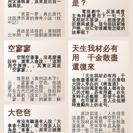
是？
用太過執著，原來是出自一
個典故。
電視劇中，反派威脅
「黃粱一夢」典出唐代
主角時總愛丟下一句「不
沈既濟所著的傳奇小說《枕
見棺材不落淚」，然後便是
中記》。
折磨與威逼。這句俗語家喻
戶曉，但它背後藏着怎樣的
典故是這樣的：唐朝開
故事呢？
元年間，有一個窮困潦倒的
盧姓書生，在上京赴考的途
「不見棺材不落淚」的
中經過一間旅店休息，碰巧
原句，有說法是「不見棺材
空寥寥
天生我材必有
遇到一位呂姓道士，兩人暢
不下淚」或「不見親棺不下
談甚歡。
淚」，出自明朝蘭陵笑笑生
用 千金散盡
空間空蕩蕩，沒甚麼擺
所著的《金瓶梅詞話》第九
言談間，盧姓書生感慨
設時，廣東人會說：「這間
十八回。原意是指人未親眼
自己雖貴為讀書人，但一直
還復來
房空撩撩。」其實正寫是
見到親人棺木，便不會真正
未能考取功名，仍然貧困，
「空寥寥」。
感到悲傷；後來引申為比喻
感到十分落泊。於是，道士
人執迷不悟，不到徹底失
「天生我材必有用，千
拿出一個青瓷枕頭，讓...
敗，便不肯罷休。
詹憲慈《廣州語本字》
金散盡還復來」，出自唐朝
云：「寥寥者，空也。俗讀
大詩人李白的《將進酒》。
寥，若醋餾魚之餾。」這個
許多人對這上半句耳熟
這兩句詩寓意每個人都有自
字在古代已經出現。徐鉉與
能詳，但它其實還有下半句
己的才能，必有用處，在失
段玉裁的《說文》注本中，
——「不到黃河心不死」...
意時不必氣餒，即使千金耗
「寥」是「廫」的篆形，解
盡，也可重來，是人生低潮
作空渺、空虛。如《列仙傳
時激勵向上的名句。
·安期先生》載琊阜老人故
大夿夿
事，以「寥寥安期，虛質高
原詩寫道：「人生得意
清」形容空虛無所事事。
須盡歡，莫使金樽空對月。
有沒有聽過有人說「大
天生我材必有用，千金散盡
拿拿十萬蚊」呢？很多人以
還復來。烹羊宰牛且為樂，
為是「拿拿」，原來正確應
會須一飲三百杯。」意思是