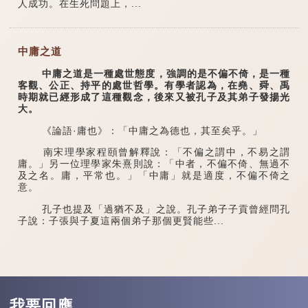
人成功。在生死問題上，...
中庸之道
中庸之道是一種處世態度，強調的是不偏不倚，是一種
客觀、公正、持平的處世哲學。有學者認為，在堯、舜、禹
時期就已經形成了這種觀念，後來又被孔子及其弟子發揚光
大。
《論語·庸也》：「中庸之為德也，其至矣乎。」
南宋理學家程頤曾解釋說：「不偏之謂中，不易之謂
庸。」另一位理學家朱熹則說：「中者，不偏不倚、無過不
及之名。庸，平常也。」「中庸」就是適度，不偏不倚之
意。
孔子也提及「過猶不及」之說。孔子弟子子貢曾經問孔
子說：子張與子夏這兩個弟子那個更賢能些...
我要回應