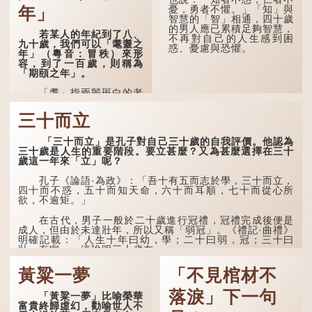
然吐真言，就好像被不明東
憂，勇者不懼。」「知」與
年」
西（如鬼魂）在後腦拍了一
智慧的「智」相通，四十歲
下，藏在腦中的秘密便脫口
的男人應已累積足夠智慧，
若某人的年紀到了八、
而出。因此「鬼拍...
不再對自己的人生感到困
九十歲，我們可以「耄耋之
惑、憂慮與恐懼。
年」（粵音：冒秩）來形
容，到了一百歲，則稱為
「期頤之年」。
「耄」指兩鬢斑白的老
人家，亦含有思想紊亂的意
思；「耋」更有跌倒的意
三十而立
思，也是用來形容老人家
的。
「三十而立」是孔子對自己三十歲的自我評價。他認為
三十歲是人生的重要階段。要立甚麼？又為甚麼選擇在三十
曹操《對酒歌》就曾寫
歲這一年來「立」呢？
道：「耄耋皆得以壽終，恩
澤廣及草木昆蟲。」
孔子《論語·為政》：「吾十有五而志於學，三十而立，
四十而不惑，五十而知天命，六十而耳順，七十而從心所
到了一百歲呢？
欲，不逾矩。」
那麼就可以稱為「期
在古代，男子一般於二十歲進行冠禮，冠禮完成後便是
頤」。《禮記.曲禮上》：
成人，但由於未達壯年，所以又稱「弱冠」。《禮記·曲禮》
「百年曰期頤。」鄭玄註：
明確記載：「人生十年曰幼，學；二十曰弱，冠；三十曰
「期，猶要也；頤，養也。
壯，有室。」這說明三十歲在...
不知衣服食味，孝子要盡養
道...
黃粱一夢
「不見棺材不
落淚」下一句
「黃粱一夢」比喻榮華
富貴終歸虛幻，勸喻世人不