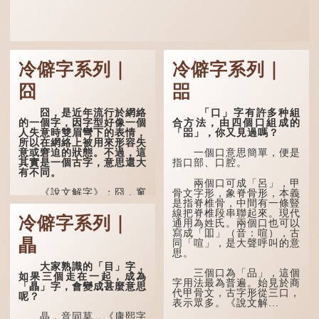
冷僻字系列｜
冷僻字系列｜
囧
㗊
囧，是近年流行於網絡
「口」字有許多种組
的一個字，因字型好像一個
合方法，由四個口組成的
人失意時雙眉彎下的表情，
「㗊」，你又見過嗎？
所以在網絡上被用來形容失
意或窘迫的狀態。不過，這
一個口意思簡單，便是
其實是一個古字，意思還大
指口部、口腔。
有不同。
兩個口可成「呂」，甲
《說文解字》：囧，窻
骨文字形，象脊骨形，本義
牖丽廔闿明。象形，本義是
是指脊椎骨，中間有一條豎
透光通明的窗戶，跟「囪」
線把脊椎段串聯起來。現代
冷僻字系列｜
一樣都是「窗」的象形字。
通用為姓氏。兩個口也可以
甲骨文中又用作地名，古書
寫成「吅」（音：喧），古
瞐
中的「黍于囧」表示在囧地
同「喧」，是大聲呼叫的意
種黍。
思。
大家熟識的「目」字，
這個古字十分少用，直
三個口為「品」，這個
如果三個走在一起，成為
至21世紀，網絡上開始流
字用法最為普遍。始見於商
「瞐」字，會變成甚麼意思
行表情符號，這個字也被網
代甲骨文，古字形從三口，
呢？
民當做表情符號來用。
表示眾多。《說文解...
瞐，音同莫，《康熙字