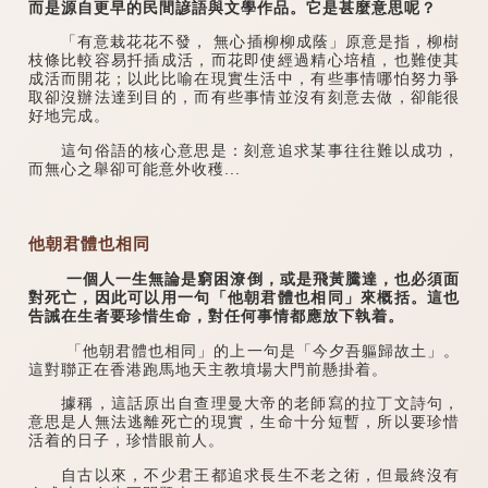
而是源自更早的民間諺語與文學作品。它是甚麼意思呢？
「有意栽花花不發， 無心插柳柳成蔭」原意是指，柳樹
枝條比較容易扦插成活，而花即使經過精心培植，也難使其
成活而開花；以此比喻在現實生活中，有些事情哪怕努力爭
取卻沒辦法達到目的，而有些事情並沒有刻意去做，卻能很
好地完成。
這句俗語的核心意思是：刻意追求某事往往難以成功，
而無心之舉卻可能意外收穫...
他朝君體也相同
一個人一生無論是窮困潦倒，或是飛黃騰達，也必須面
對死亡，因此可以用一句「他朝君體也相同」來概括。這也
告誡在生者要珍惜生命，對任何事情都應放下執着。
「他朝君體也相同」的上一句是「今夕吾軀歸故土」。
這對聯正在香港跑馬地天主教墳場大門前懸掛着。
據稱，這話原出自查理曼大帝的老師寫的拉丁文詩句，
意思是人無法逃離死亡的現實，生命十分短暫，所以要珍惜
活着的日子，珍惜眼前人。
自古以來，不少君王都追求長生不老之術，但最終沒有