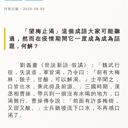
刊登日期 : 2025-08-05
「望梅止渴」這個成語大家可能聽
過，然而在疫情期間它一度成為成為話
題，何解？
劉義慶《世說新語‧假譎》：「魏武行
役，失汲道，軍皆渴，乃令曰：『前有大梅
林，饒子，甘酸，可以解渴。』士卒聞之，
口皆出水，乘此得及前源。」三國時期，漢
丞相曹操，帶兵到一個沒有水喝的地方，口
渴難行。曹操傳令說：「前面有許多梅樹，
又甜又酸。」士兵聽後流下口水，不再感口
渴了。