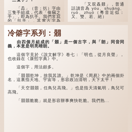
「又双叒叕」，普通
「掱」（音：扒）字由
話讀音為 yòu、shuāng、
三隻手組成，代表「偷竊之
ruò、zhuó（粵音近似：
手」，即為扒手。我們常寫
又、雙、若、絕）
的「扒手」，其實古字為
「掱手」。
「又」和「双」比較
易理解，前者表示再次，後
冷僻字系列：朤
清·徐珂《清稗類鈔．
者表示一對，兩個「又」便
盜賊類．掱手》記載：「滬
是「双」。
人呼翦綹賊曰掱手，猶言扒
由四個月組成的「朤」是一個古字，與「朗」同音同
手也，亦曰癟三碼子。」
「叒」（音：若）原是
義，本意是明亮晴朗。
古代神話中的樹木名
其中「翦綹」即剪斷他
稱。 《說文解字·叒部》：
這個字見於《說文解字》卷七：「明也，從月良聲」，
人衣帶以竊取錢物，是小偷
「叒，日初出東方湯谷所登
也收錄在《康熙字典》中。
的舊稱。而「掱手」也就是
榑桑，叒木也。」
手多多，擅自拿別人東西的
這個字，用法頗多。
意思了...
「叕...
「朤朤乾坤，捨我其誰。」乾坤是《周易》中的兩個卦
名，這裏指天地、宇宙等，形容政治清明，天下太平！
「天空朤朤，任鳥兒高飛。」也是指天清氣明，鳥兒可
高飛。
「朤朤脆脆」就是形容辦事爽快乾脆。我們熟...