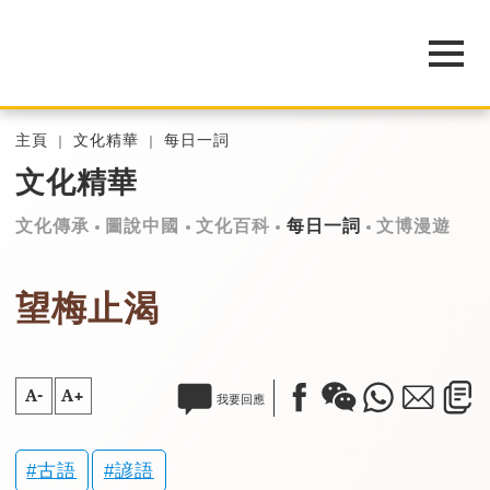
主頁
文化精華
每日一詞
文化精華
文化傳承
圖說中國
文化百科
每日一詞
文博漫遊
望梅止渴
A-
A+
我要回應
古語
諺語