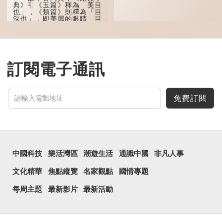
囧字的「八」像一對委
典》引《玉篇》釋為「美目
屈的八字眉模樣，「口」像
也」，《類篇》則釋為「目
驚訝、窘迫...
深也」，即美麗的眼睛、目
光深邃的意思。
多年前，蘋果手機推出
iPhone12時，曾宣傳它的
鏡頭有專業的運算攝影功
能，便用上「瞐」這個字，
訂閱電子通訊
表達iPhone12有由8位提
升至10位HDR影片拍攝功
能，能自動進行杜比視界調
色，達到專...
免費訂閱
中國科技
樂活灣區
潮遊生活
通識中國
非凡人事
文化精華
焦點縱覽
名家觀點
國情專題
每周主題
最新影片
最新活動