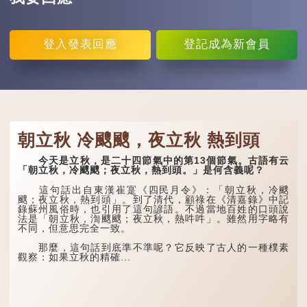
登入
發表回應
登記
成為新會員
朝立秋 冷颼颼，夜立秋 熱到頭
今天是立秋，是二十四節氣中的第13個節氣。古語有云
「朝立秋，冷颼颼；夜立秋，熱到頭。」是何含義呢？
這句話出自東漢崔寔《四民月令》：「朝立秋，冷颼
颼；夜立秋，熱到頭」。到了清代，顧祿在《清嘉錄》中記
錄蘇州風俗時，也引用了這句諺語。不過當地百姓的口頭說
法是「朝立秋，渹颼颼；夜立秋，熱吽吽」。雖然用字略有
不同，但意思完全一致。
那麼，這句話到底準不準呢？它反映了古人的一種樸素
觀察：如果立秋的精確...