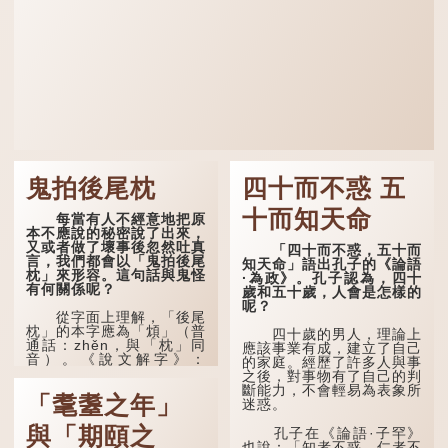
鬼拍後尾枕
四十而不惑 五
十而知天命
每當有人不經意地把原
本不應說的秘密說了出來，
又或者做了壞事後忽然吐真
「四十而不惑，五十而
言，我們都會以「鬼拍後尾
知天命」語出孔子的《論語
枕」來形容。這句話與鬼怪
·為政》。孔子認為，四十
有何關係呢？
歲和五十歲，人會是怎樣的
呢？
從字面上理解，「後尾
枕」的本字應為「䪴」（普
四十歲的男人，理論上
通話：zhěn，與「枕」同
應該事業有成，建立了自己
音）。《說文解字》：
的家庭。經歷了許多人與事
「䪴，項枕也。」意思是頭
之後，對事物有了自己的判
後部與枕頭接觸的地方。
斷能力，不會輕易為表象所
「耄耋之年」
迷惑。
民間流傳有一種說法，
人會將一些不欲為人所知的
與「期頤之
孔子在《論語·子罕》
記憶藏於頸後之處。如果忽
也說：「知者不惑，仁者不