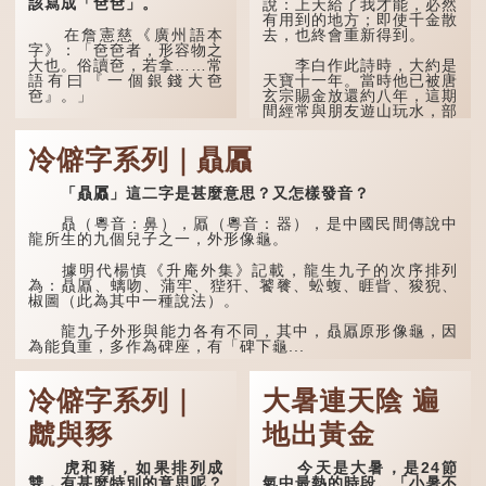
該寫成「夿夿」。
說：上天給了我才能，必然
有用到的地方；即使千金散
去，也終會重新得到。
在詹憲慈《廣州語本
字》：「夿夿者，形容物之
大也。俗讀夿，若拿……常
李白作此詩時，大約是
語有曰『一個銀錢大夿
天寶十一年。當時他已被唐
夿』。」
玄宗賜金放還約八年，這期
間經常與朋友遊山玩水，部
分詩作顯露出懷才...
「夿」形容大，「一個
銀錢大夿夿」，就形容金錢
冷僻字系列｜贔屭
數量之大了。「大夿夿十萬
蚊」，就是說十萬元是一筆
大數目了。
「贔屭」這二字是甚麼意思？又怎樣發音？
不過，「夿」字本音讀
贔（粵音：鼻），屭（粵音：器），是中國民間傳說中
作「巴（bā）」，因此
龍所生的九個兒子之一，外形像龜。
「大夿夿」理應讀成「大巴
巴」。問題是，若依足本
據明代楊慎《升庵外集》記載，龍生九子的次序排列
音，...
為：贔屭、螭吻、蒲牢、狴犴、饕餮、蚣蝮、睚眥、狻猊、
椒圖（此為其中一種說法）。
龍九子外形與能力各有不同，其中，贔屭原形像龜，因
為能負重，多作為碑座，有「碑下龜...
冷僻字系列｜
大暑連天陰 遍
虤與豩
地出黃金
虎和豬，如果排列成
今天是大暑，是24節
雙，有甚麼特別的意思呢？
氣中最熱的時段。「小暑不