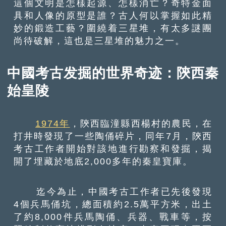
這個文明是怎樣起源、怎樣消亡？奇特金面
具和人像的原型是誰？古人何以掌握如此精
妙的鍛造工藝？圍繞着三星堆，有太多謎團
尚待破解，這也是三星堆的魅力之一。
中國考古发掘的世界奇迹：陝西秦
始皇陵
1974年
，陝西臨潼縣西楊村的農民，在
打井時發現了一些陶俑碎片，同年7月，陝西
考古工作者開始對該地進行勘察和發掘，揭
開了埋藏於地底2,000多年的秦皇寶庫。
迄今為止，中國考古工作者已先後發現
4個兵馬俑坑，總面積約2.5萬平方米，出土
了約8,000件兵馬陶俑、兵器、戰車等，按