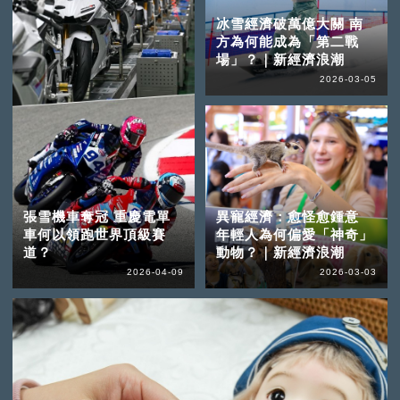
冰雪經濟破萬億大關 南
方為何能成為「第二戰
場」？｜新經濟浪潮
2026-03-05
張雪機車奪冠 重慶電單
異寵經濟：愈怪愈鍾意
車何以領跑世界頂級賽
年輕人為何偏愛「神奇」
道？
動物？｜新經濟浪潮
2026-04-09
2026-03-03