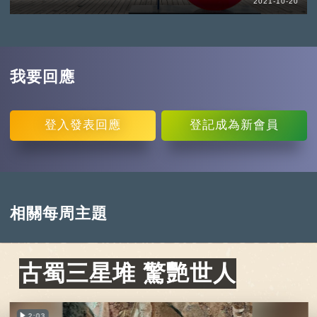
2021-10-20
我要回應
登入
發表回應
登記
成為新會員
相關每周主題
古蜀三星堆 驚艷世人
2:03