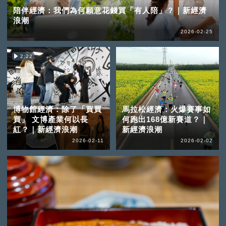
陪伴經濟：我們為何願意花錢買「有人陪」？｜新經濟
浪潮
2026-02-25
2:22
博物館經濟：除了「買買
馬拉松經濟：火爆賽事如
買」 文博產業何以長
何跑出168億新賽道？｜
紅？｜新經濟浪潮
新經濟浪潮
2026-02-11
2026-02-02