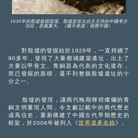
1930年的殷墟發掘現場。殷墟是首次自主主持的中國考古
項目，意義重大。（圖片來源：視覺中國）
對殷墟的發掘始於1928年，一直持續了
90多年，發現了大量都城建築遺址，出土了
大量以甲骨文、青銅器為代表的文化遺存，
而已發掘的面積，還不到整個殷墟遺址的十
分之一。
殷墟的發現，讓商代晚期輝煌燦爛的青
銅文明重現人間，令文獻記載中的商代歷史
成爲信史，重新構建了中國古代早期歷史的
框架，於2006年被列入《
世界遺產名錄
》。