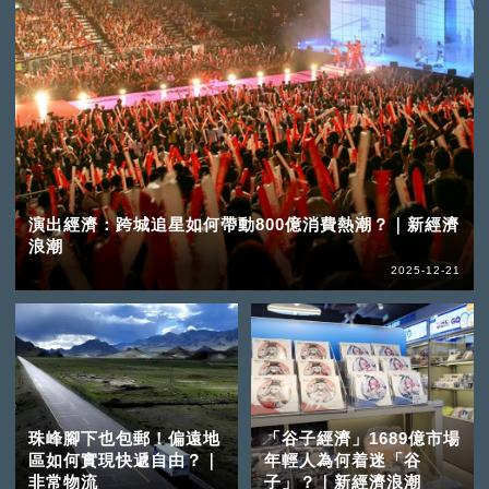
演出經濟：跨城追星如何帶動800億消費熱潮？｜新經濟
浪潮
2025-12-21
珠峰腳下也包郵！偏遠地
「谷子經濟」1689億市場
區如何實現快遞自由？｜
年輕人為何着迷「谷
非常物流
子」？｜新經濟浪潮