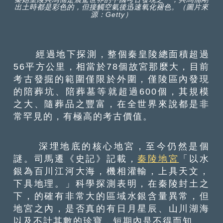
出土時都是彩色的，但接觸空氣後迅速氧化褪色。（圖片來
源：Getty）
經過地下探測，整個秦皇陵總面積超過
56平方公里，相當於78個故宮那麼大，目前
考古發掘的範圍僅限於外圍，僅陵區內發現
的陪葬坑、陪葬墓等就超過600個，其規模
之大、隨葬品之豐富，在全世界來說都是非
常罕見的，有極高的考古價值。
深埋地底的核心地宮，至今仍然是個
謎。司馬遷《史記》記載，
秦陵地宮
「以水
銀為百川江河大海，機相灌輸，上具天文，
下具地理。」科學探測表明，在秦陵封土之
下，的確有非常大的區域水銀含量異常，但
地宮之內，是否真的有日月星辰、山川湖海
以及不計其數的珍寶，短期內是不得而知。