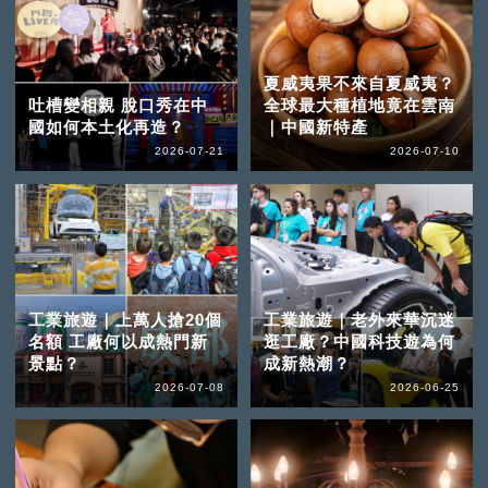
夏威夷果不來自夏威夷？
吐槽變相親 脫口秀在中
全球最大種植地竟在雲南
國如何本土化再造？
｜中國新特產
2026-07-21
2026-07-10
工業旅遊｜上萬人搶20個
工業旅遊｜老外來華沉迷
名額 工廠何以成熱門新
逛工廠？中國科技遊為何
景點？
成新熱潮？
2026-07-08
2026-06-25