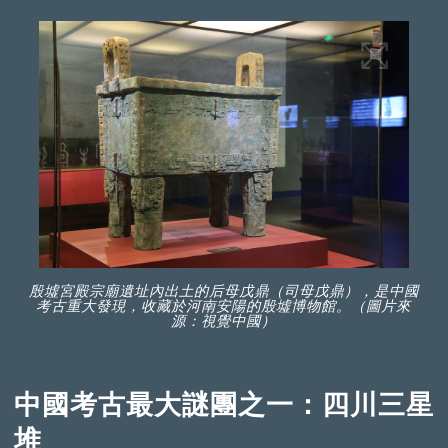
殷墟宮殿宗廟遺址內出土的后母戊鼎（司母戊鼎），是中國
考古重大發現，收藏於河南安陽的殷墟博物館。（圖片來
源：視覺中國）
中國考古最大謎團之一：四川三星
堆