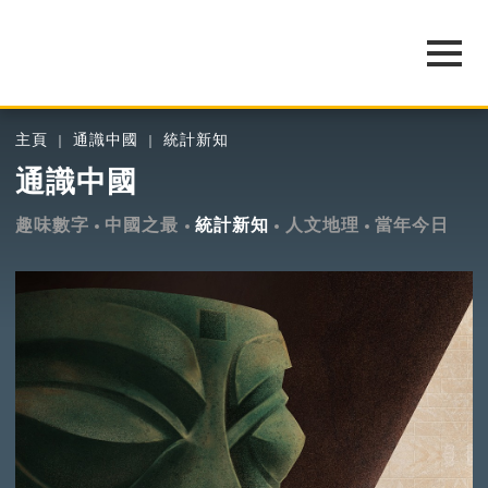
主頁
通識中國
統計新知
通識中國
趣味數字
中國之最
統計新知
人文地理
當年今日