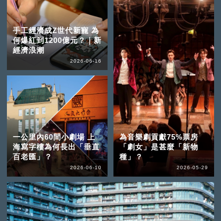
手工經濟成Z世代新寵 為
何爆紅到1200億元？｜新
經濟浪潮
2026-06-16
一公里內60間小劇場 上
為音樂劇貢獻75%票房
海寫字樓為何長出「垂直
「劇女」是甚麼「新物
百老匯」？
種」？
2026-06-10
2026-05-29