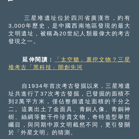
三星堆遺址位於四川省廣漢市，約有
3,000年歷史，是中國西南地區發現的最大
文明遺址，被稱為20世紀人類最偉大的考古
發現之一。
延伸閱讀：
「太空艙」裏挖文物？三星
堆考古「黑科技」開創先河
自1934年首次考古發掘以來，三星堆遺
址共進行了37次考古發掘，已發掘的面積不
到2萬平方米，僅佔整個遺址面積的千分之
二。這裏出土了金面具、青銅人像、青銅神
樹、絲綢等數千件珍貴文物，奇特造型舉世
矚目，與同期中原文明截然不同，更引發關
於「外星文明」的猜測。