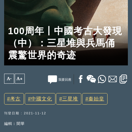
100周年丨中國考古大發現
（中）：三星堆與兵馬俑
震驚世界的奇迹
A-
A+
我要回應
考古
中國文化
三星堆
秦始皇
刊登日期 : 2021-11-12
編輯︰聞華