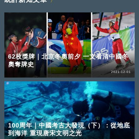
62枚獎牌｜北京冬奧前夕 一文看清中國冬
奧奪牌史
2021-12-01
100周年｜中國考古大發現（下）：從地底
到海洋 重現唐宋文明之光