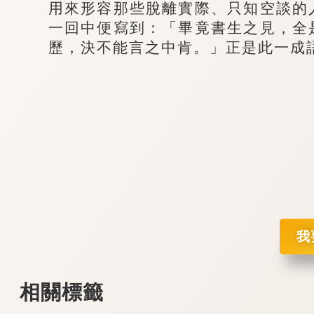
用來形容那些脫離實際、只知空談的
一回中便寫到：「畢竟書生之見，全
歷，決不能言之中肯。」正是此一成
我
相關標籤