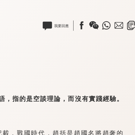
我要回應
，指的是空談理論，而沒有實踐經驗。
載，戰國時代，趙括是趙國名將趙奢的