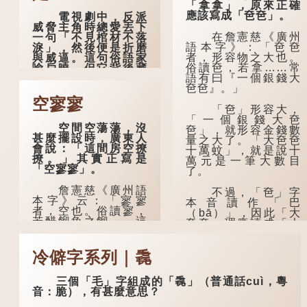
「拿拿」，原來正確
應該寫成「夿夿」。
電視劇中，反派
威脅主角時總愛丟下
在詹憲慈《廣州
一句「不見棺材不落
語本字》：「夿夿
淚」，然後便是折磨
者，形容物之大也。
與威逼。這句俗語家
俗讀夿，若拿……常
喻戶曉，但它背後藏
語有曰『一個銀錢大
着怎樣的故事呢？
夿夿』。」
「不見棺材不落
空寥寥
「夿」形容大，
淚」的原句，有說法
「一個銀錢大夿
是「不見棺材不下
空間空蕩蕩，沒
夿」，就形容金錢數
淚」或「不見親棺不
甚麼擺設時，廣東人
量之大了。「大夿夿
下淚」，出自明朝蘭
會說：「這間房空撩
十萬蚊」，就是說十
陵笑笑生所著的《金
撩。」其實正寫是
萬元是一筆大數目
瓶梅詞話》第九十八
「空寥寥」。
了。
回。原意是指人未親
眼見到親人棺木，便
詹憲慈《廣州語
不過，「夿」字
不會真正感到悲傷；
本字》云：「寥寥
本音讀作「巴
後來引申為比喻人執
者，空也。俗讀寥，
（bā）」，因此「大
迷不悟，不到徹底失
若醋餾魚之餾。」這
夿夿」理應讀成「大
敗，便不肯罷休。
個字在古代已經出
巴巴」。問題是，若
現。徐鉉與段玉裁的
依足本音，...
許多人對這上半
《說文》注本中，
冷僻字系列｜毳
句耳熟能詳，但它其
「寥」是「廫」的篆
實還有下半句——
形，解作空渺、空
「不到黃河心不
三個「毛」字組成的「毳」（普通話cuì，粵
虛。如《列仙傳·安期
死」...
音：脆），有甚麼意思？
先生》載琊阜老人故
事，以「寥寥安期，