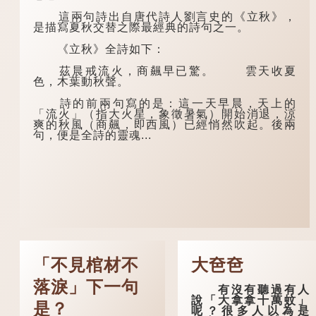
這兩句詩出自唐代詩人劉言史的《立秋》，
是描寫夏秋交替之際最經典的詩句之一。
《立秋》全詩如下：
茲晨戒流火，商飆早已驚。 雲天收夏
色，木葉動秋聲。
詩的前兩句寫的是：這一天早晨，天上的
「流火」（指大火星，象徵暑氣）開始消退，涼
爽的秋風（商飆，即西風）已經悄然吹起。後兩
句，便是全詩的靈魂...
「不見棺材不
大夿夿
落淚」下一句
有沒有聽過有人
說「大拿拿十萬蚊」
是？
呢？很多人以為是