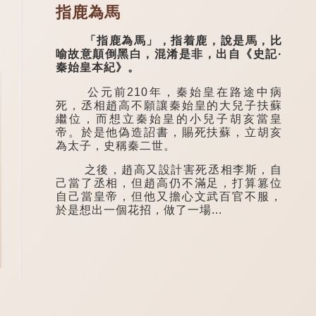
指鹿為馬
「指鹿為馬」，指着鹿，說是馬，比
喻故意顛倒黑白，混淆是非，出自《史記·
秦始皇本紀》。
公元前210年，秦始皇在路途中病
死，丞相趙高不願讓秦始皇的大兒子扶蘇
繼位，而想立秦始皇的小兒子胡亥當皇
帝。於是他偽造詔書，賜死扶蘇，立胡亥
為太子，史稱秦二世。
之後，趙高又設計害死丞相李斯，自
己當了丞相，但趙高仍不滿足，打算篡位
自己當皇帝，但他又擔心文武百官不服，
於是想出一個花招，做了一場...