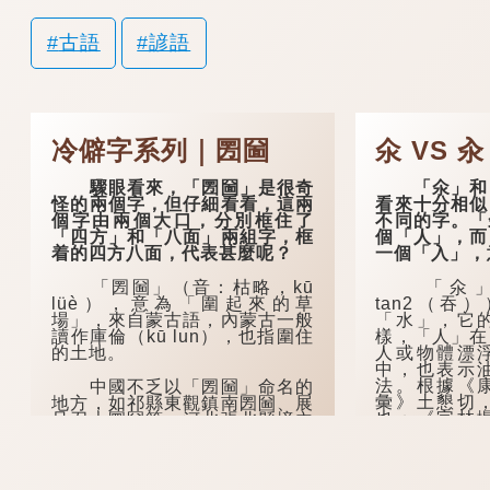
古語
諺語
冷僻字系列｜圐圙
氽 VS 汆
驟眼看來，「圐圙」是很奇
「氽」和「
怪的兩個字，但仔細看看，這兩
看來十分相似
個字由兩個大口，分別框住了
不同的字。「
「四方」和「八面」兩組字，框
個「人」，而
着的四方八面，代表甚麼呢？
一個「入」，
「圐圙」（音：枯略，kū
「氽」（
lüè），意為「圍起來的草
tan2（吞
場」，來自蒙古語，內蒙古一般
「水」，它
讀作庫倫（kū lun），也指圍住
樣，「人」在
的土地。
人或物體漂
中，也表示
法。根據《
中國不乏以「圐圙」命名的
彙》土懇切
地方，如祁縣東觀鎮南圐圙、展
也；《字林
旦召大圐圙等；河北張北縣境內
氽，人在水下
也有一個地方叫「大圐圙」，現
多寫作「大囫圇」。
「汆」（普
cyun1（...
在河南安陽的方言中，「圐