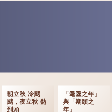
朝立秋 冷颼
「耄耋之年」
颼，夜立秋 熱
與「期頤之
到頭
年」