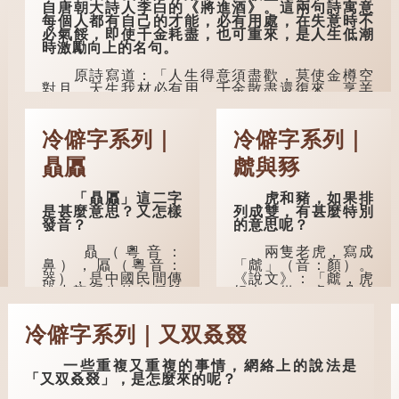
自唐朝大詩人李白的《將進酒》。這兩句詩寓意
民間流傳有一種
每個人都有自己的才能，必有用處，在失意時不
說法，人會將一些不
必氣餒，即使千金耗盡，也可重來，是人生低潮
欲為人所知的記憶藏
時激勵向上的名句。
於頸後之處。如果忽
然吐真言，就好像被
原詩寫道：「人生得意須盡歡，莫使金樽空
不明東西（如鬼魂）
對月。天生我材必有用，千金散盡還復來。烹羊
在後腦拍了一下，藏
宰牛且為樂，會須一飲三百杯。」意思是說：上
在腦中的秘密便脫口
天給了我才能，必然有用到的地方；即使千金散
而出。因此「鬼拍...
去，也終會重新得到。
冷僻字系列｜
冷僻字系列｜
李白作此詩時，大約是天寶十一年。當時他
贔屭
虤與豩
已被唐玄宗賜金放還約八年，這期間經常與朋友
遊山玩水，部分詩作顯露出懷才...
「贔屭」這二字
虎和豬，如果排
是甚麼意思？又怎樣
列成雙，有甚麼特別
發音？
的意思呢？
贔（粵音：
兩隻老虎，寫成
鼻），屭（粵音：
「虤」（音：顏）。
器），是中國民間傳
《說文》：「虤，虎
說中龍所生的九個兒
怒也。從二虎。凡虤
子之一，外形像
之屬皆從虤。」代表
龜。
老虎發怒的樣子。唐
冷僻字系列｜又双叒叕
人詩中亦有「求閑未
得閑，眾誚瞋虤虤」
據明代楊慎《升
之句，意思是眾人的
庵外集》記載，龍生
一些重複又重複的事情，網絡上的說法是
譏諷讓人怒目而視。
九子的次序排列為：
「又双叒叕」，是怎麼來的呢？
贔屭、螭吻、蒲牢、