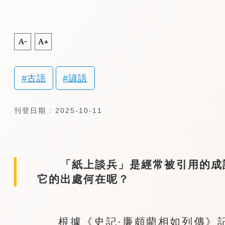
A-
A+
古語
諺語
刊登日期 : 2025-10-11
「紙上談兵」是經常被引用的成語
它的出處何在呢？
根據《史記·廉頗藺相如列傳》記