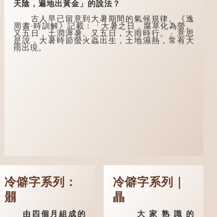
般於二十歲進行冠
姓道士，兩人暢談甚
天陰，遍地出黃金」的說法？
禮，冠禮完成後便是
歡。
成人，但由於未達壯
古人早已留意到大暑期間的氣候規律。《逸
年，所以又稱「弱
言談間，盧姓書
周書·時訓解》記載：「大暑之日，腐草化為螢。
冠」。《禮記·曲
生感慨自己雖貴為讀
又五日，土潤溽暑。又五日，大雨時行。」意思
禮》明確記載：「人
書人，但一直未能考
是說，大暑時節螢火蟲出生，土地濕熱，常有大
生十年曰幼，學；二
取功名，仍然貧困，
雨出現。
十曰弱，冠；三十曰
感到十分落泊。於
壯，有室。」這說明
是，道士拿出一個青
三十歲在...
瓷枕頭，讓...
冷僻字系列：
冷僻字系列｜
朤
瞐
由四個月組成的
大家熟識的