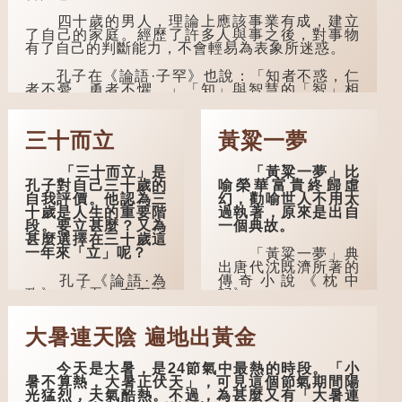
四十歲的男人，理論上應該事業有成，建立
了自己的家庭。經歷了許多人與事之後，對事物
有了自己的判斷能力，不會輕易為表象所迷惑。
孔子在《論語·子罕》也說：「知者不惑，仁
者不憂，勇者不懼。」「知」與智慧的「智」相
通，四十歲的男人應已累積足夠智慧，不再對自
己的人生感到困惑、憂慮與恐懼。
三十而立
黃粱一夢
「三十而立」是
「黃粱一夢」比
孔子對自己三十歲的
喻榮華富貴終歸虛
自我評價。他認為三
幻，勸喻世人不用太
十歲是人生的重要階
過執著，原來是出自
段。要立甚麼？又為
一個典故。
甚麼選擇在三十歲這
一年來「立」呢？
「黃粱一夢」典
出唐代沈既濟所著的
孔子《論語·為
傳奇小說《枕中
政》：「吾十有五而
記》。
志於學，三十而立，
四十而不惑，五十而
典故是這樣的：
大暑連天陰 遍地出黃金
知天命，六十而耳
唐朝開元年間，有一
順，七十而從心所
個窮困潦倒的盧姓書
欲，不逾矩。」
生，在上京赴考的途
今天是大暑，是24節氣中最熱的時段。「小
中經過一間旅店休
暑不算熱，大暑正伏天」，可見這個節氣期間陽
在古代，男子一
息，碰巧遇到一位呂
光猛烈，天氣酷熱。不過，為甚麼又有「大暑連