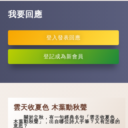
圙」除了可以作名...
我要回應
登入
發表回應
登記
成為新會員
雲天收夏色 木葉動秋聲
關於立秋，有一句經典名句「雲天收夏色，
木葉動秋聲」，出自哪位詩人手筆？又有怎樣的
意思？