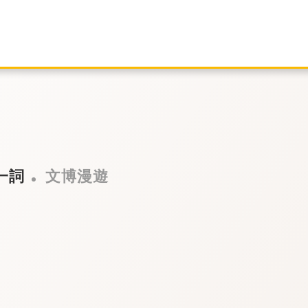
一詞
文博漫遊