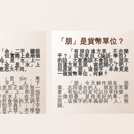
「朋」是貨幣單位？
汆」二字，驟眼
「有朋自遠方來，不亦樂
，但實際上是兩個
乎？」這句來自《論語·學而》
氽」是「水」上一
的話，大家應該不會陌生。朋友
「汆」是「水」上
自遠方來見面，當然開心了吧！
意思大不同。
但原來「朋」這個字，本身竟是
一個貨幣單位，何解？
普 tǔn，粵
））字上「人」下
「朋」今天解作朋友、朋
的意思正如字形一
輩、志同道合的人。朋友非常重
「水」上，即是指
要，有知心好友可以分享快樂，
浮在水上。在方言
分擔煩憂，是很美好的事。然
油炸食物的烹調手
而，這個字的本義卻與「人」無
康熙字典》：《字
關。
，吞上聲。水推物
撮要》人在水上爲
爲溺。
 cuān，粵