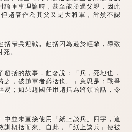
討論軍事理論時，甚至能勝過父親，因此
。但趙奢作為其父又是大將軍，當然不認
括帶兵迎戰。趙括因為過於輕敵，導致
射死。
趙括的故事，趙奢說：「兵，死地也，
將之，破趙軍者必括也。」意思是：戰爭
輕易；如果趙國任用趙括為將領的話，令
中並未直接使用「紙上談兵」四字，這
教訓概括而來。自此，「紙上談兵」便被