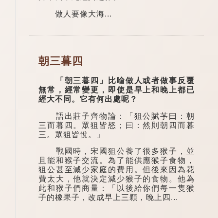
做人要像大海...
朝三暮四
「朝三暮四」比喻做人或者做事反覆
無常，經常變更，即使是早上和晚上都已
經大不同。它有何出處呢？
語出莊子齊物論：「狙公賦芧曰：朝
三而暮四。眾狙皆怒；曰：然則朝四而暮
三。眾狙皆悅。」
戰國時，宋國狙公養了很多猴子，並
且能和猴子交流。為了能供應猴子食物，
狙公甚至減少家庭的費用。但後來因為花
費太大，他就決定減少猴子的食物。他為
此和猴子們商量：「以後給你們每一隻猴
子的橡果子，改成早上三顆，晚上四...