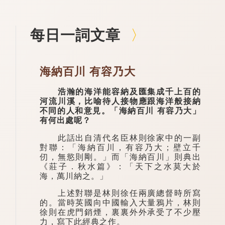
每日一詞文章
海納百川 有容乃大
浩瀚的海洋能容納及匯集成千上百的
河流川溪，比喻待人接物應跟海洋般接納
不同的人和意見。「海納百川 有容乃大」
有何出處呢？
此話出自清代名臣林則徐家中的一副
對聯：「海納百川，有容乃大；壁立千
仞，無慾則剛。」而「海納百川」則典出
《莊子．秋水篇》：「天下之水莫大於
海，萬川納之。」
上述對聯是林則徐任兩廣總督時所寫
的。當時英國向中國輸入大量鴉片，林則
徐則在虎門銷煙，裏裏外外承受了不少壓
力，寫下此經典之作。