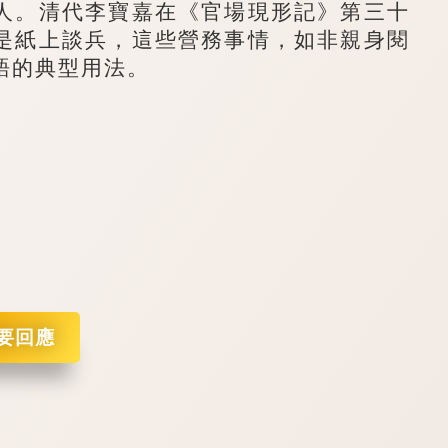
人。清代李寶嘉在《官場現形記》第三十
是紙上談兵，這些營務事情，如非親身閱
語的典型用法。
要回應