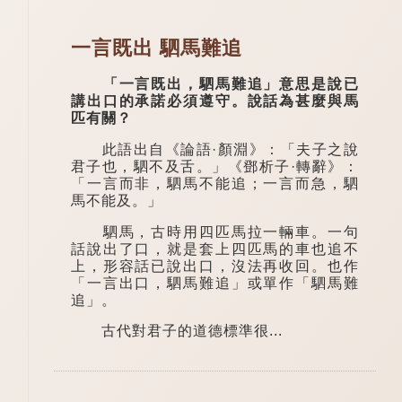
一言既出 駟馬難追
「一言既出，駟馬難追」意思是說已
講出口的承諾必須遵守。說話為甚麼與馬
匹有關？
此語出自《論語·顏淵》：「夫子之說
君子也，駟不及舌。」《鄧析子·轉辭》：
「一言而非，駟馬不能追；一言而急，駟
馬不能及。」
駟馬，古時用四匹馬拉一輛車。一句
話說出了口，就是套上四匹馬的車也追不
上，形容話已說出口，沒法再收回。也作
「一言出口，駟馬難追」或單作「駟馬難
追」。
古代對君子的道德標準很...