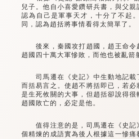
兒子。他自小喜愛鑽研兵書，與父親
認為自己是軍事天才，十分了不起
同，認為趙括將事情看得太簡單了。
後來，秦國攻打趙國，趙王命令趙
趙國四十萬大軍慘敗，而他也被亂箭
司馬遷在《史記》中生動地記載了
而括易言之。使趙不將括即已，若必
是生死攸關的大事，但趙括卻說得很
趙國敗亡的，必定是他。
值得注意的是，司馬遷在《史記》
個精煉的成語實為後人根據這一慘痛