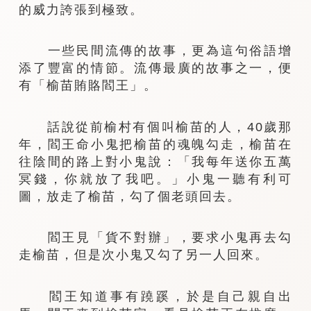
的威力誇張到極致。
一些民間流傳的故事，更為這句俗語增
添了豐富的情節。流傳最廣的故事之一，便
有「榆苗賄賂閻王」。
話說從前榆村有個叫榆苗的人，40歲那
年，閻王命小鬼把榆苗的魂魄勾走，榆苗在
往陰間的路上對小鬼說：「我每年送你五萬
冥錢，你就放了我吧。」小鬼一聽有利可
圖，放走了榆苗，勾了個老頭回去。
閻王見「貨不對辦」，要求小鬼再去勾
走榆苗，但是次小鬼又勾了另一人回來。
閻王知道事有蹺蹊，於是自己親自出