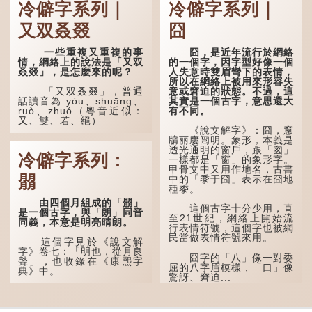
冷僻字系列｜
冷僻字系列｜
又双叒叕
囧
一些重複又重複的事
囧，是近年流行於網絡
情，網絡上的說法是「又双
的一個字，因字型好像一個
叒叕」，是怎麼來的呢？
人失意時雙眉彎下的表情，
所以在網絡上被用來形容失
意或窘迫的狀態。不過，這
「又双叒叕」，普通
其實是一個古字，意思還大
話讀音為 yòu、shuāng、
有不同。
ruò、zhuó（粵音近似：
又、雙、若、絕）
《說文解字》：囧，窻
牖丽廔闿明。象形，本義是
「又」和「双」比較
透光通明的窗戶，跟「囪」
易理解，前者表示再次，後
冷僻字系列：
一樣都是「窗」的象形字。
者表示一對，兩個「又」便
甲骨文中又用作地名，古書
是「双」。
朤
中的「黍于囧」表示在囧地
種黍。
「叒」（音：若）原是
古代神話中的樹木名
由四個月組成的「朤」
這個古字十分少用，直
稱。 《說文解字·叒部》：
是一個古字，與「朗」同音
至21世紀，網絡上開始流
「叒，日初出東方湯谷所登
同義，本意是明亮晴朗。
行表情符號，這個字也被網
榑桑，叒木也。」
民當做表情符號來用。
這個字見於《說文解
「叕...
字》卷七：「明也，從月良
囧字的「八」像一對委
聲」，也收錄在《康熙字
屈的八字眉模樣，「口」像
典》中。
驚訝、窘迫...
這個字，用法頗多。
「朤朤乾坤，捨我其