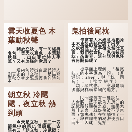
雲天收夏色 木
鬼拍後尾枕
葉動秋聲
每當有人不經意地把原
本不應說的秘密說了出來，
又或者做了壞事後忽然吐真
關於立秋，有一句經典
言，我們都會以「鬼拍後尾
名句「雲天收夏色，木葉動
枕」來形容。這句話與鬼怪
秋聲」，出自哪位詩人手
有何關係呢？
筆？又有怎樣的意思？
從字面上理解，「後尾
這兩句詩出自唐代詩人
枕」的本字應為「䪴」（普
劉言史的《立秋》，是描寫
通話：zhěn，與「枕」同
夏秋交替之際最經典的詩句
音）。《說文解字》：
之一。
「䪴，項枕也。」意思是頭
後部與枕頭接觸的地方。
《立秋》全詩如下：
朝立秋 冷颼
民間流傳有一種說法，
茲晨戒流火，商飆早已
人會將一些不欲為人所知的
颼，夜立秋 熱
驚。 雲天收夏色，木
記憶藏於頸後之處。如果忽
葉動秋聲。
然吐真言，就好像被不明東
到頭
西（如鬼魂）在後腦拍了一
詩的前兩句寫的是：這
下，藏在腦中的秘密便脫口
一天早晨，天上的「流火」
今天是立秋，是二十四
而出。因此「鬼拍...
（指大火星，象徵暑氣）開
節氣中的第13個節氣。古
始消退，涼爽的秋風（商
語有云「朝立秋，冷颼颼；