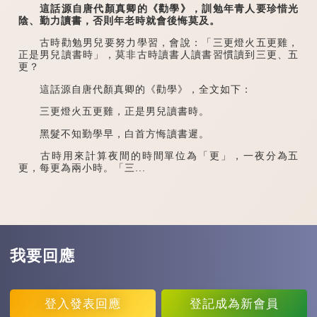
這話源自唐代顏真卿的《勸學》，訓勉年青人要珍惜光
陰、勤力讀書，否則年老時就會後悔莫及。
古時勸勉男兒要努力學習，會說：「三更燈火五更雞，
正是男兒讀書時」，莫非古時讀書人讀書習慣讀到三更、五
更？
這話源自唐代顏真卿的《勸學》，全文如下：
三更燈火五更雞，正是男兒讀書時。
黑髮不知勤學早，白首方悔讀書遲。
古時用來計算夜間的時間單位為「更」，一夜分為五
更，每更為兩小時。「三...
我要回應
登入
發表回應
登記
成為新會員