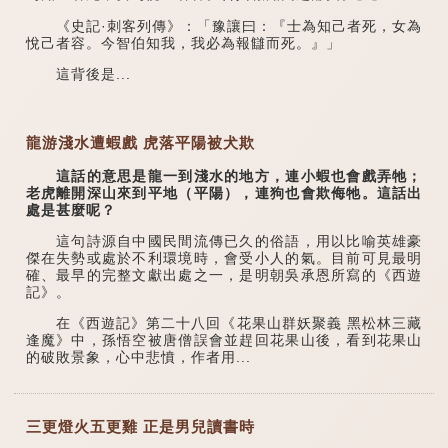
《史記·刺客列傳》：「豫讓曰：『士為知己者死，女為
悅己者容。今智伯知我，我必為報讎而死。』」
這背後是...
龍游淺水遭蝦戲 虎落平陽被犬欺
這話的意思是龍一到淺水的地方，連小蝦也會戲弄牠；
老虎離開深山來到平地（平陽），連狗也會欺侮牠。這話出
處是甚麼呢？
這句詩源自中國民間流傳已久的俗語，用以比喻英雄豪
傑在失勢或處於不利環境時，會受小人的氣。目前可見最明
確、最早的完整文獻出處之一，是明朝吳承恩所寫的《西遊
記》。
在《西遊記》第二十八回《花果山群妖聚義 黑松林三藏
逢魔》中，孫悟空被唐僧誤會並趕回花果山後，看到花果山
的破敗景象，心中悲憤，作者用...
三更燈火五更雞 正是男兒讀書時