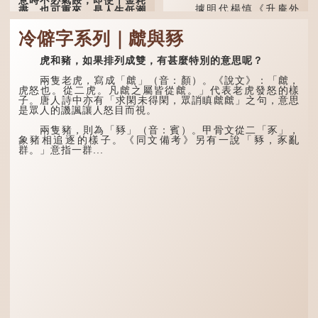
意時不必氣餒，即使千金耗
據明代楊慎《升庵外
盡，也可重來，是人生低潮
集》記載，龍生九子的次序
時激勵向上的名句。
排列為：贔屭、螭吻、蒲
冷僻字系列｜虤與豩
牢、狴犴、饕餮、蚣蝮、睚
原詩寫道：「人生得意
眥、狻猊、椒圖（此為其中
須盡歡，莫使金樽空對月。
一種說法）。
虎和豬，如果排列成雙，有甚麼特別的意思呢？
天生我材必有用，千金散盡
還復來。烹羊宰牛且為樂，
龍九子外形與能力各有
會須一飲三百杯。」意思是
兩隻老虎，寫成「虤」（音：顏）。《說文》：「虤，
不同，其中，贔屭原形像
說：上天給了我才能，必然
虎怒也。從二虎。凡虤之屬皆從虤。」代表老虎發怒的樣
龜，因為能負重，多作為碑
有用到的地方；即使千金散
子。唐人詩中亦有「求閑未得閑，眾誚瞋虤虤」之句，意思
座，有「碑下龜...
去，也終會重新得到。
是眾人的譏諷讓人怒目而視。
李白作此詩時，大約是
兩隻豬，則為「豩」（音：賓）。甲骨文從二「豕」，
天寶十一年。當時他已被唐
象豬相追逐的樣子。《同文備考》另有一說「豩，豕亂
玄宗賜金放還約八年，這期
群。」意指一群...
間經常與朋友遊山玩水，部
分詩作顯露出懷才...