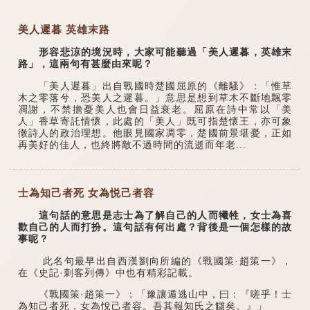
美人遲暮 英雄末路
形容悲涼的境況時，大家可能聽過「美人遲暮，英雄末
路」，這兩句有甚麼由來呢？
「美人遲暮」出自戰國時楚國屈原的《離騷》：「惟草
木之零落兮，恐美人之遲暮。」意思是想到草木不斷地飄零
凋謝，不禁擔憂美人也會日益衰老。屈原在詩中常以「美
人」香草寄託情懷，此處的「美人」既可指楚懷王，亦可象
徵詩人的政治理想。他眼見國家凋零，楚國前景堪憂，正如
再美好的佳人，也終將敵不過時間的流逝而年老...
士為知己者死 女為悦己者容
這句話的意思是志士為了解自己的人而犧牲，女士為喜
歡自己的人而打扮。這句話有何出處？背後是一個怎樣的故
事呢？
此名句最早出自西漢劉向所編的《戰國策·趙策一》，
在《史記·刺客列傳》中也有精彩記載。
《戰國策·趙策一》：「豫讓遁逃山中，曰：『嗟乎！士
為知己者死，女為悅己者容。吾其報知氏之讎矣。』」