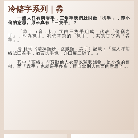
人體表面，例如手臂等
大暑運金氣，荊揚不知
部位生長的細毛，也叫
秋。
冷僻字系列｜掱
「毳」，又叫「寒毛」、
「汗毛」。
林下有塌翼，水中無行
舟。
一般人只有兩隻手，三隻手我們就叫做「扒手」，即小
醫學上，「毳毛」是一
偷的意思。原來真有「三隻手」？
個專有名詞。它指人類在兒
五行當中「金」對應秋
童時期長出的一種細小、不
季，代表涼爽肅殺之氣。
「掱」（音：扒）字由三隻手組成，代表「偷竊之
易注意到卻又幾乎遍布全身
「運」是「運行」，生動地
手」，即為扒手。我們常寫的「扒手」，其實古字為「掱
的毛髮。毳毛的密度因人而
描寫大暑的酷熱阻礙金氣流
手」。
異，其長度則通常不會...
轉。「大暑運金氣」以誇張
手法描寫炎熱阻滯了季節更
清·徐珂《清稗類鈔．盜賊類．掱手》記載：「滬人呼翦
替。
綹賊曰掱手，猶言扒手也，亦曰癟三碼子。」
「荊揚」指...
其中「翦綹」即剪斷他人衣帶以竊取錢物，是小偷的舊
稱。而「掱手」也就是手多多，擅自拿別人東西的意思了...