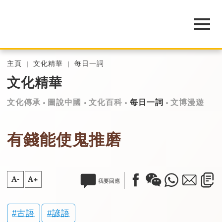
主頁
文化精華
每日一詞
文化精華
文化傳承
圖說中國
文化百科
每日一詞
文博漫遊
有錢能使鬼推磨
A-
A+
我要回應
古語
諺語