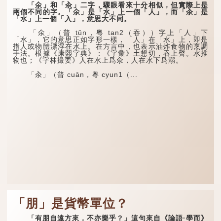
「氽」和「汆」二字，驟眼看來十分相似，但實際上是
兩個不同的字。「氽」是「水」上一個「人」，而「汆」是
「水」上一個「入」，意思大不同。
「氽」（普 tǔn，粵 tan2（吞））字上「人」下
「水」，它的意思正如字形一樣，「人」在「水」上，即是
指人或物體漂浮在水上。在方言中，也表示油炸食物的烹調
手法。根據《康熙字典》：《字彙》土懇切，吞上聲。水推
物也；《字林撮要》人在水上爲氽，人在水下爲溺。
「汆」（普 cuān，粵 cyun1（...
「朋」是貨幣單位？
「有朋自遠方來，不亦樂乎？」這句來自《論語·學而》