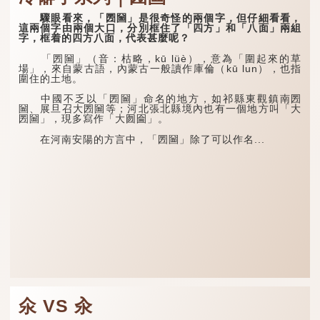
驟眼看來，「圐圙」是很奇怪的兩個字，但仔細看看，
這兩個字由兩個大口，分別框住了「四方」和「八面」兩組
字，框着的四方八面，代表甚麼呢？
「圐圙」（音：枯略，kū lüè），意為「圍起來的草
場」，來自蒙古語，內蒙古一般讀作庫倫（kū lun），也指
圍住的土地。
中國不乏以「圐圙」命名的地方，如祁縣東觀鎮南圐
圙、展旦召大圐圙等；河北張北縣境內也有一個地方叫「大
圐圙」，現多寫作「大囫圇」。
在河南安陽的方言中，「圐圙」除了可以作名...
氽 VS 汆