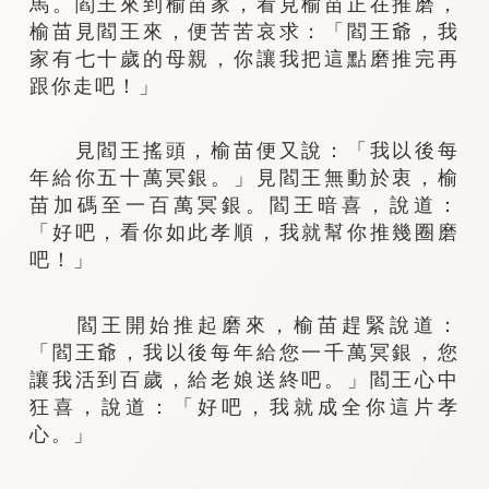
馬。閻王來到榆苗家，看見榆苗正在推磨，
榆苗見閻王來，便苦苦哀求：「閻王爺，我
家有七十歲的母親，你讓我把這點磨推完再
跟你走吧！」
見閻王搖頭，榆苗便又說：「我以後每
年給你五十萬冥銀。」見閻王無動於衷，榆
苗加碼至一百萬冥銀。閻王暗喜，說道：
「好吧，看你如此孝順，我就幫你推幾圈磨
吧！」
閻王開始推起磨來，榆苗趕緊說道：
「閻王爺，我以後每年給您一千萬冥銀，您
讓我活到百歲，給老娘送終吧。」閻王心中
狂喜，說道：「好吧，我就成全你這片孝
心。」