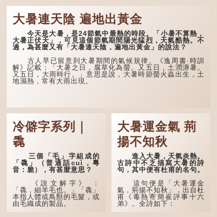
大暑連天陰 遍地出黃金
今天是大暑，是24節氣中最熱的時段。「小暑不算熱，
大暑正伏天」，可見這個節氣期間陽光猛烈，天氣酷熱。不
過，為甚麼又有「大暑連天陰，遍地出黃金」的說法？
古人早已留意到大暑期間的氣候規律。《逸周書·時訓
解》記載：「大暑之日，腐草化為螢。又五日，土潤溽暑。
又五日，大雨時行。」意思是說，大暑時節螢火蟲出生，土
地濕熱，常有大雨出現。
冷僻字系列｜
大暑運金氣 荊
毳
揚不知秋
三個「毛」字組成的
進入大暑，天氣炎熱。
「毳」（普通話cuì，粵
古詩中不乏描寫大暑的詩
音：脆），有甚麼意思？
句，其中便有杜甫的名句。
《說文解字》 ：
這句便是「大暑運金
「毳，細羊毛也。」「毳」
氣，荊揚不知秋」，出自杜
本指人體或鳥獸的毛髮，或
甫《毒熱寄簡崔評事十六
由毛織成的製品。
弟》。全詩如下：