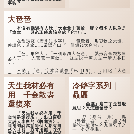
事呢？
「不見棺材不落淚」的
原句，有說法是「不見棺材
大夿夿
不下淚」或「不見親棺不下
淚」，出自明朝蘭陵笑笑生
有沒有聽過有人說「大拿拿十萬蚊」呢？很多人以為是
所著的《金瓶梅詞話》第九
「拿拿」，原來正確應該寫成「夿夿」。
十八回。原意是指人未親眼
見到親人棺木，便不會真正
感到悲傷；後來引申為比喻
在詹憲慈《廣州語本字》：「夿夿者，形容物之大也。
人執迷不悟，不到徹底失
俗讀夿，若拿……常語有曰『一個銀錢大夿夿』。」
敗，便不肯罷休。
「夿」形容大，「一個銀錢大夿夿」，就形容金錢數量
許多人對這上半句耳熟
之大了。「大夿夿十萬蚊」，就是說十萬元是一筆大數目
能詳，但它其實還有下半句
了。
——「不到黃河心不死」...
不過，「夿」字本音讀作「巴（bā）」，因此「大夿
夿」理應讀成「大巴巴」。問題是，若依足本音，...
天生我材必有
冷僻字系列｜
用 千金散盡
贔屭
還復來
「贔屭」這二字是甚麼
意思？又怎樣發音？
「天生我材必有用，千
贔（粵音：鼻），屭
金散盡還復來」，出自唐朝
（粵音：器），是中國民間
大詩人李白的《將進酒》。
傳說中龍所生的九個兒子之
這兩句詩寓意每個人都有自
一，外形像龜。
己的才能，必有用處，在失