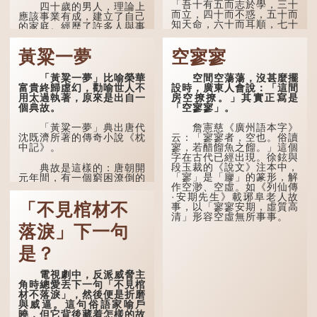
「吾十有五而志於學，三十
四十歲的男人，理論上
而立，四十而不惑，五十而
應該事業有成，建立了自己
知天命，六十而耳順，七十
的家庭。經歷了許多人與事
而從心所欲，不逾矩。」
之後，對事物有了自己的判
斷能力，不會輕易為表象所
黃粱一夢
空寥寥
在古代，男子一般於二
迷惑。
十歲進行冠禮，冠禮完成後
便是成人，但由於未達壯
孔子在《論語·子罕》
「黃粱一夢」比喻榮華
空間空蕩蕩，沒甚麼擺
年，所以又稱「弱冠」。
也說：「知者不惑，仁者不
富貴終歸虛幻，勸喻世人不
設時，廣東人會說：「這間
《禮記·曲禮》明確記載：
憂，勇者不懼。」「知」與
用太過執著，原來是出自一
房空撩撩。」其實正寫是
「人生十年曰幼，學；二十
智慧的「智」相通，四十歲
個典故。
「空寥寥」。
曰弱，冠；三十曰壯，有
的男人應已累積足夠智慧，
室。」這說明三十歲在...
不再對自己的人生感到困
「黃粱一夢」典出唐代
詹憲慈《廣州語本字》
惑、憂慮與恐懼。
沈既濟所著的傳奇小說《枕
云：「寥寥者，空也。俗讀
中記》。
寥，若醋餾魚之餾。」這個
字在古代已經出現。徐鉉與
段玉裁的《說文》注本中，
典故是這樣的：唐朝開
「寥」是「廫」的篆形，解
元年間，有一個窮困潦倒的
作空渺、空虛。如《列仙傳
盧姓書生，在上京赴考的途
·安期先生》載琊阜老人故
中經過一間旅店休息，碰巧
「不見棺材不
事，以「寥寥安期，虛質高
遇到一位呂姓道士，兩人暢
清」形容空虛無所事事。
談甚歡。
落淚」下一句
言談間，盧姓書生感慨
自己雖貴為讀書人，但一直
是？
未能考取功名，仍然貧困，
感到十分落泊。於是，道士
電視劇中，反派威脅主
拿出一個青瓷枕頭，讓...
角時總愛丟下一句「不見棺
材不落淚」，然後便是折磨
與威逼。這句俗語家喻戶
曉，但它背後藏着怎樣的故