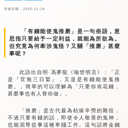
刊登日期 : 2025-11-19
「有錢能使鬼推磨」是一句俗語，意
思指只要給予一定利益，就能為所欲為。
但究竟為何牽涉鬼怪？又關「推磨」甚麼
事呢？
此語出自明·馮夢龍《喻世明言》：「正
是『官無三日緊』，又道是有錢能使鬼推
磨。」簡單的可以理解為「只要你肯花錢，
甚麼事也有人替你做」。
「推磨」是古代最為枯燥辛勞的雜役，
不過只要有錢的話，即使令人敬畏的鬼神，
也能屈尊從事這種卑賤工作。這句話將金錢