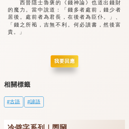
西晉隱士魯褒的《錢神論》也道出錢財
的魔力。當中說道：「錢多者處前，錢少者
居後。處前者為君長，在後者為臣仆。」、
「錢之所𧙗，吉無不利。何必讀書，然後富
貴。」
我要回應
相關標籤
古語
諺語
冷僻字系列｜圐圙