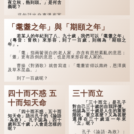
飆，即西風）已經悄然吹
夜立秋，熱到頭。」是何含
起。後兩句，便是全詩的靈
義呢？
魂...
這句話出自東漢崔寔
《四民月令》：「朝立秋，
冷颼颼；夜立秋，熱到
「耄耋之年」與「期頤之年」
頭」。到了清代，顧祿在
《清嘉錄》中記錄蘇州風俗
若某人的年紀到了八、九十歲，我們可以「耄耋之年」
時，也引用了這句諺語。不
（粵音：冒秩）來形容，到了一百歲，則稱為「期頤之
過當地百姓的口頭說法是
年」。
「朝立秋，渹颼颼；夜立
秋，熱吽吽」。雖然用字略
有不同，但意思完全一致。
「耄」指兩鬢斑白的老人家，亦含有思想紊亂的意思；
「耋」更有跌倒的意思，也是用來形容老人家的。
那麼，這句話到底準不
準呢？它反映了古人的一種
曹操《對酒歌》就曾寫道：「耄耋皆得以壽終，恩澤廣
樸素觀察：如果立秋的精
及草木昆蟲。」
確...
到了一百歲呢？
那麼就可以稱為「期頤」。《禮記.曲禮上》：「百年曰
期頤。」鄭玄註：「期，猶要也；頤，養也。不知衣服食
四十而不惑 五
三十而立
味，孝子要盡養道...
十而知天命
「三十而立」是孔子
對自己三十歲的自我評價。
他認為三十歲是人生的重要
「四十而不惑，五十而
階段。要立甚麼？又為甚麼
知天命」語出孔子的《論語
選擇在三十歲這一年來
·為政》。孔子認為，四十
「立」呢？
歲和五十歲，人會是怎樣的
呢？
孔子《論語·為政》：