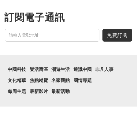
誰。」乾坤是《周易》中的
兩個卦名，這裏指天地、宇
宙等，形容政治清明，天下
訂閱電子通訊
太平！
「天空朤朤，任鳥兒高
飛。」也是指天清氣明，鳥
兒可高飛。
免費訂閱
「朤朤脆脆」就是形容
辦事爽快乾脆。我們熟...
中國科技
樂活灣區
潮遊生活
通識中國
非凡人事
文化精華
焦點縱覽
名家觀點
國情專題
每周主題
最新影片
最新活動