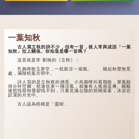
一葉知秋
古人寫立秋的詩不少，但有一首，後人常與成語「一葉
知秋」拉上關係。你知道是哪一首嗎？
這首就是宋·劉翰的《立秋》：
乳鴉啼散玉屏空，一枕新涼一扇風。 睡起秋聲無覓
處，滿階梧葉月明中。
詩人寫的是立秋夜的感受。小烏鴉啼叫着飛散，屏風顯
得分外空曠；枕邊吹來一陣涼風，就像有人搖扇送爽。睡醒
後想找尋秋聲卻找不到，只看見滿台階的梧桐落葉，沐浴在
皎潔的月光中。
古人認為梧桐是「靈樹...