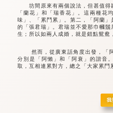
坊間原來有兩個說法，但甚值得斟
「蘭花」和「瑞香花」。這兩種花
味」、「累鬥累」。第二，「阿蘭」
的「張君瑞」。君瑞並不愛那巾幗鬚
生；所以如兩人成婚，就是錯點鴛鴦
然而，從廣東話角度出發，「阿
分別是「阿懶」和「阿衰」的諧音
取，互相連累對方，總之「大家累鬥
我