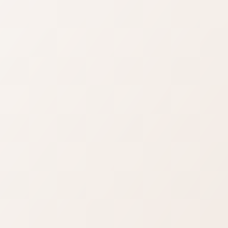
「念五兩」就
代文獻中已有記載。客籍教學先
其實是「跟
生易瑞瑜撰寫的《疊滘十馨》
妓...
「七龍競渡」中就...