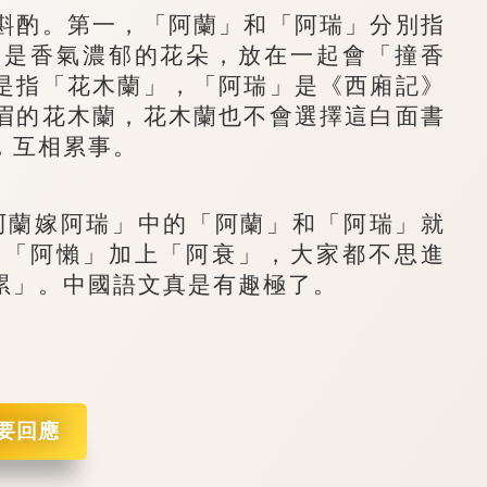
酌。第一，「阿蘭」和「阿瑞」分別指
均是香氣濃郁的花朵，放在一起會「撞香
是指「花木蘭」，「阿瑞」是《西廂記》
眉的花木蘭，花木蘭也不會選擇這白面書
，互相累事。
蘭嫁阿瑞」中的「阿蘭」和「阿瑞」就
。「阿懶」加上「阿衰」，大家都不思進
累」。中國語文真是有趣極了。
要回應