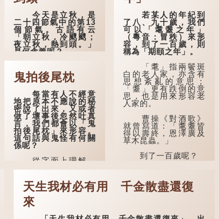
今天是立秋，是
若某人的年紀到
二十四節氣中的第13
了八、九十歲，我們
個節氣。古語有云
可以「耄耋之年」
「朝立秋，冷颼颼；
（粵音：冒秩）來形
夜立秋，熱到頭。」
容，到了一百歲，則
是何含義呢？
稱為「期頤之年」。
這句話出自東漢
「耄」指兩鬢斑
崔寔《四民月令》：
白的老人家，亦含有
鬼拍後尾枕
「朝立秋，冷颼颼；
思想紊亂的意思；
夜立秋，熱到頭」。
「耋」更有跌倒的意
每當有人不經意
到了清代，顧祿在
思，也是用來形容老
地把原本不應說的秘
《清嘉錄》中記錄蘇
人家的。
密說了出來，又或者
州風俗時，也引用了
做了壞事後忽然吐真
這句諺語。不過當地
曹操《對酒歌》
言，我們都會以「鬼
百姓的口頭說法是
就曾寫道：「耄耋皆
拍後尾枕」來形容。
「朝立秋，渹颼颼；
得以壽終，恩澤廣及
這句話與鬼怪有何關
夜立秋，熱吽吽」。
草木昆蟲。」
係呢？
雖然用字略有不同，
但意思完全一致。
到了一百歲呢？
從字面上理解，
「後尾枕」的本字應
那麼，這句話到
那麼就可以稱為
為「䪴」（普通話：
底準不準呢？它反映
「期頤」。《禮記.曲
zhěn，與「枕」同
天生我材必有用 千金散盡還復
了古人的一種樸素觀
禮上》：「百年曰期
音）。《說文解
察：如果立秋的精
頤。」鄭玄註：
字》：「䪴，項枕
確...
來
「期，猶要也；頤，
也。」意思是頭後部
養也。不知衣服食
與枕頭接觸的地方。
味，孝子要盡養道...
「天生我材必有用，千金散盡還復來」，出