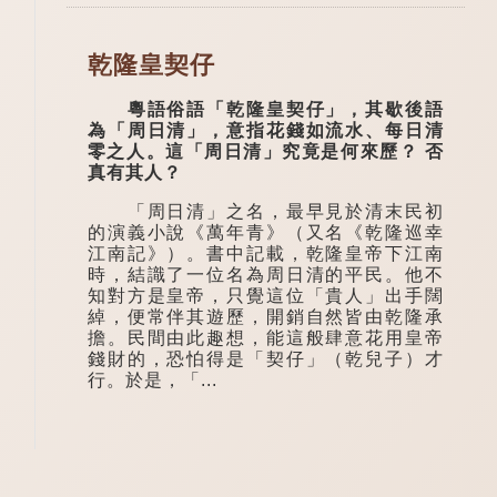
乾隆皇契仔
粵語俗語「乾隆皇契仔」，其歇後語
為「周日清」，意指花錢如流水、每日清
零之人。這「周日清」究竟是何來歷？ 否
真有其人？
「周日清」之名，最早見於清末民初
的演義小說《萬年青》（又名《乾隆巡幸
江南記》）。書中記載，乾隆皇帝下江南
時，結識了一位名為周日清的平民。他不
知對方是皇帝，只覺這位「貴人」出手闊
綽，便常伴其遊歷，開銷自然皆由乾隆承
擔。民間由此趣想，能這般肆意花用皇帝
錢財的，恐怕得是「契仔」（乾兒子）才
行。於是，「...