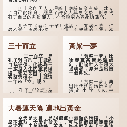
四十歲的男人，理論上應該事業有成，建立
了自己的家庭。經歷了許多人與事之後，對事物
有了自己的判斷能力，不會輕易為表象所迷惑。
孔子在《論語·子罕》也說：「知者不惑，仁
者不憂，勇者不懼。」「知」與智慧的「智」相
通，四十歲的男人應已累積足夠智慧，不再對自
己的人生感到困惑、憂慮與恐懼。
三十而立
黃粱一夢
「三十而立」是
「黃粱一夢」比
孔子對自己三十歲的
喻榮華富貴終歸虛
自我評價。他認為三
幻，勸喻世人不用太
十歲是人生的重要階
過執著，原來是出自
段。要立甚麼？又為
一個典故。
甚麼選擇在三十歲這
一年來「立」呢？
「黃粱一夢」典
出唐代沈既濟所著的
孔子《論語·為
傳奇小說《枕中
政》：「吾十有五而
記》。
志於學，三十而立，
四十而不惑，五十而
典故是這樣的：
大暑連天陰 遍地出黃金
知天命，六十而耳
唐朝開元年間，有一
順，七十而從心所
個窮困潦倒的盧姓書
欲，不逾矩。」
生，在上京赴考的途
今天是大暑，是24節氣中最熱的時段。「小
中經過一間旅店休
暑不算熱，大暑正伏天」，可見這個節氣期間陽
在古代，男子一
息，碰巧遇到一位呂
光猛烈，天氣酷熱。不過，為甚麼又有「大暑連