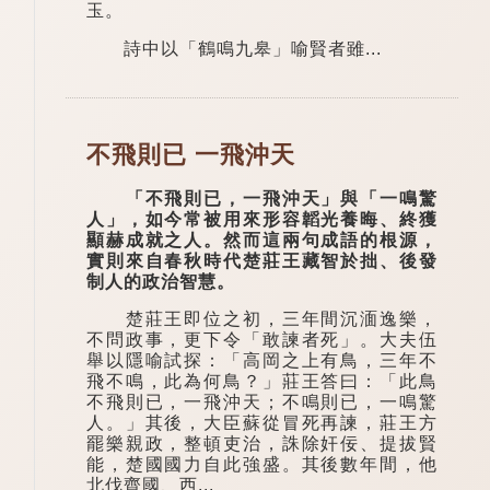
玉。
詩中以「鶴鳴九皋」喻賢者雖...
不飛則已 一飛沖天
「不飛則已，一飛沖天」與「一鳴驚
人」，如今常被用來形容韜光養晦、終獲
顯赫成就之人。然而這兩句成語的根源，
實則來自春秋時代楚莊王藏智於拙、後發
制人的政治智慧。
楚莊王即位之初，三年間沉湎逸樂，
不問政事，更下令「敢諫者死」。大夫伍
舉以隱喻試探：「高岡之上有鳥，三年不
飛不鳴，此為何鳥？」莊王答曰：「此鳥
不飛則已，一飛沖天；不鳴則已，一鳴驚
人。」其後，大臣蘇從冒死再諫，莊王方
罷樂親政，整頓吏治，誅除奸佞、提拔賢
能，楚國國力自此強盛。其後數年間，他
北伐齊國、西...