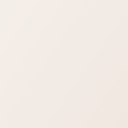
是斤九。「斤九」
狗」的諧音，是對