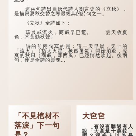
這兩句詩出自唐代詩人劉言史的《立秋》，
是描寫夏秋交替之際最經典的詩句之一。
《立秋》全詩如下：
茲晨戒流火，商飆早已驚。 雲天收夏
色，木葉動秋聲。
詩的前兩句寫的是：這一天早晨，天上的
「流火」（指大火星，象徵暑氣）開始消退，涼
爽的秋風（商飆，即西風）已經悄然吹起。後兩
句，便是全詩的靈魂...
「不見棺材不
大夿夿
落淚」下一句
有沒有聽過有人
說「大拿拿十萬蚊」
是？
呢？很多人以為是