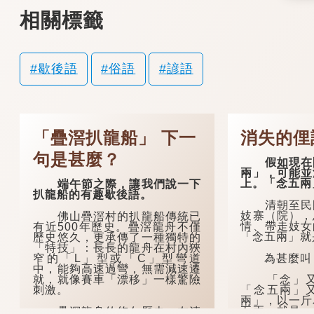
相關標籤
歇後語
俗語
諺語
「疊滘扒龍船」 下一
消失的俚
句是甚麼？
假如現在問
兩」，可能並
上。「念五兩
端午節之際，讓我們說一下
扒龍船的有趣歇後語。
清朝至民國
妓寨（院），
佛山疊滘村的扒龍船傳統已
情、帶走妓女
有近500年歷史。疊滘龍舟不僅
「念五兩」就
歷史悠久，更承傳了一種獨特的
「特技」：長長的龍舟在村內狹
為甚麼叫「
窄的「L」型或「C」型彎道
中，能夠高速過彎，無需減速遷
就，就像賽車「漂移」一樣驚險
「念」又
刺激。
「念五兩」
兩」，以一斤
五兩」就是一
疊滘龍舟的悠久歷史，在清