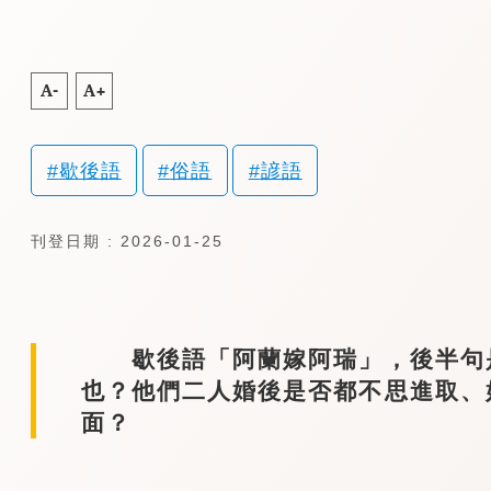
A-
A+
歇後語
俗語
諺語
刊登日期 : 2026-01-25
歇後語「阿蘭嫁阿瑞」，後半句是
也？他們二人婚後是否都不思進取、
面？