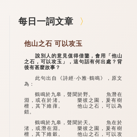
每日一詞文章
他山之石 可以攻玉
說別人的意見值得借鑒，會用「他山
之石，可以攻玉」，這句話有何出處？背
後有甚麼故事？
此句出自《詩經·小雅·鶴鳴》，原文
為：
鶴鳴於九皋，聲聞於野。 魚潛在
淵，或在於渚。 樂彼之園，爰有樹
檀，其下維蘀。 他山之石，可以為
錯。
鶴鳴於九皋，聲聞於天。 魚在於
渚，或潛在淵。 樂彼之園，爰有樹
檀，其下維穀。 他山之石，可以攻