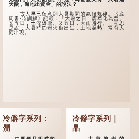
般於二十歲進行冠
姓道士，兩人暢談甚
天陰，遍地出黃金」的說法？
禮，冠禮完成後便是
歡。
成人，但由於未達壯
古人早已留意到大暑期間的氣候規律。《逸
年，所以又稱「弱
言談間，盧姓書
周書·時訓解》記載：「大暑之日，腐草化為螢。
冠」。《禮記·曲
生感慨自己雖貴為讀
又五日，土潤溽暑。又五日，大雨時行。」意思
禮》明確記載：「人
書人，但一直未能考
是說，大暑時節螢火蟲出生，土地濕熱，常有大
生十年曰幼，學；二
取功名，仍然貧困，
雨出現。
十曰弱，冠；三十曰
感到十分落泊。於
壯，有室。」這說明
是，道士拿出一個青
三十歲在...
瓷枕頭，讓...
冷僻字系列：
冷僻字系列｜
朤
瞐
由四個月組成的
大家熟識的