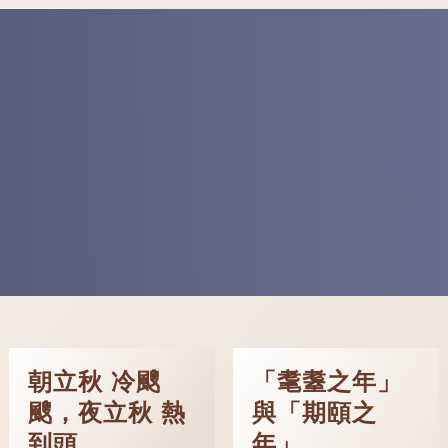
朝立秋 冷颼
「耄耋之年」
颼，夜立秋 熱
與「期頤之
到頭
年」