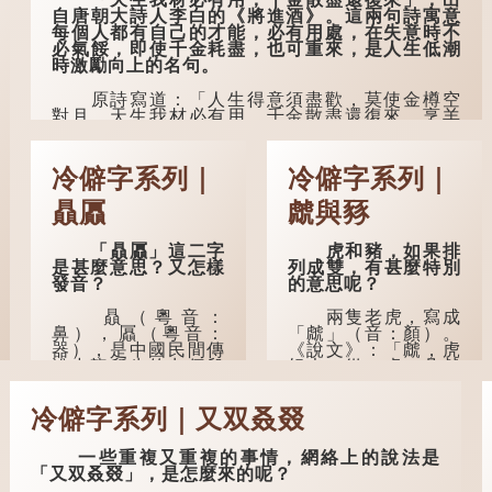
自唐朝大詩人李白的《將進酒》。這兩句詩寓意
民間流傳有一種
每個人都有自己的才能，必有用處，在失意時不
說法，人會將一些不
必氣餒，即使千金耗盡，也可重來，是人生低潮
欲為人所知的記憶藏
時激勵向上的名句。
於頸後之處。如果忽
然吐真言，就好像被
原詩寫道：「人生得意須盡歡，莫使金樽空
不明東西（如鬼魂）
對月。天生我材必有用，千金散盡還復來。烹羊
在後腦拍了一下，藏
宰牛且為樂，會須一飲三百杯。」意思是說：上
在腦中的秘密便脫口
天給了我才能，必然有用到的地方；即使千金散
而出。因此「鬼拍...
去，也終會重新得到。
冷僻字系列｜
冷僻字系列｜
李白作此詩時，大約是天寶十一年。當時他
贔屭
虤與豩
已被唐玄宗賜金放還約八年，這期間經常與朋友
遊山玩水，部分詩作顯露出懷才...
「贔屭」這二字
虎和豬，如果排
是甚麼意思？又怎樣
列成雙，有甚麼特別
發音？
的意思呢？
贔（粵音：
兩隻老虎，寫成
鼻），屭（粵音：
「虤」（音：顏）。
器），是中國民間傳
《說文》：「虤，虎
說中龍所生的九個兒
怒也。從二虎。凡虤
子之一，外形像
之屬皆從虤。」代表
龜。
老虎發怒的樣子。唐
冷僻字系列｜又双叒叕
人詩中亦有「求閑未
得閑，眾誚瞋虤虤」
據明代楊慎《升
之句，意思是眾人的
庵外集》記載，龍生
一些重複又重複的事情，網絡上的說法是
譏諷讓人怒目而視。
九子的次序排列為：
「又双叒叕」，是怎麼來的呢？
贔屭、螭吻、蒲牢、