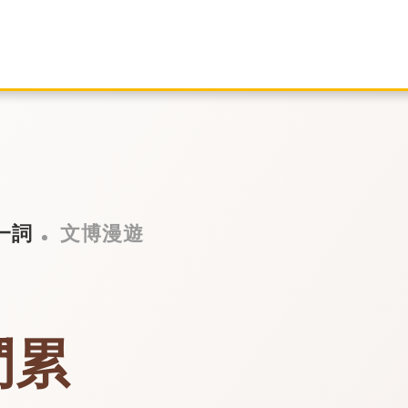
一詞
文博漫遊
鬥累