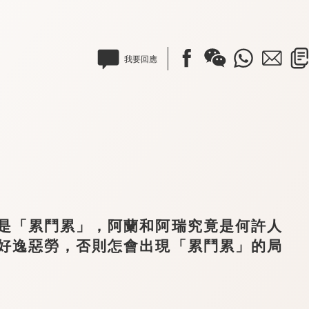
我要回應
「累鬥累」，阿蘭和阿瑞究竟是何許人
好逸惡勞，否則怎會出現「累鬥累」的局