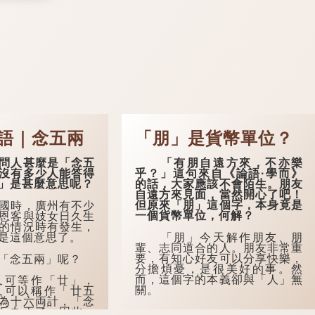
語｜念五兩
「朋」是貨幣單位？
人甚麼是「念五
「有朋自遠方來，不亦樂
沒有多少人能答得
乎？」這句來自《論語·學而》
」是甚麼意思呢？
的話，大家應該不會陌生。朋友
自遠方來見面，當然開心了吧！
但原來「朋」這個字，本身竟是
時，廣州有不少
一個貨幣單位，何解？
恩客與妓女日久生
的情況時有發生，
是這個意思了。
「朋」今天解作朋友、朋
輩、志同道合的人。朋友非常重
要，有知心好友可以分享快樂，
念五兩」呢？
分擔煩憂，是很美好的事。然
而，這個字的本義卻與「人」無
可等作「廿」，
關。
又可以稱作「廿五
為十六両計，「念
斤九両了，因此，