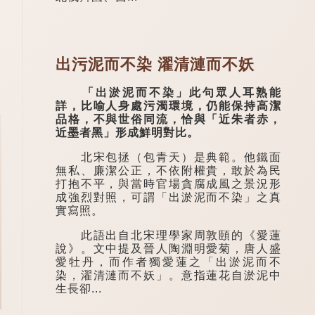
出污泥而不染 濯清漣而不妖
「出淤泥而不染」此句眾人耳熟能
詳，比喻人身處污濁環境，仍能保持高潔
品格，不與世俗同流，恰與「近朱者赤，
近墨者黑」形成鮮明對比。
北宋包拯（包青天）是典範。他鐵面
無私、廉潔公正，不依附權貴，敢於為民
打抱不平，與當時官場貪腐成風之景況形
成強烈對照，可謂「出淤泥而不染」之真
實寫照。
此語出自北宋理學家周敦頤的《愛蓮
說》。文中提及晉人陶淵明愛菊，唐人盛
愛牡丹，而作者獨愛蓮之「出淤泥而不
染，濯清漣而不妖」。意指蓮花自淤泥中
生長卻...