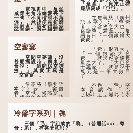
「拿拿」，原來正確
應該寫成「夿夿」。
電視劇中，反派
威脅主角時總愛丟下
在詹憲慈《廣州
一句「不見棺材不落
語本字》：「夿夿
淚」，然後便是折磨
者，形容物之大也。
與威逼。這句俗語家
俗讀夿，若拿……常
喻戶曉，但它背後藏
語有曰『一個銀錢大
着怎樣的故事呢？
夿夿』。」
「不見棺材不落
空寥寥
「夿」形容大，
淚」的原句，有說法
「一個銀錢大夿
是「不見棺材不下
空間空蕩蕩，沒
夿」，就形容金錢數
淚」或「不見親棺不
甚麼擺設時，廣東人
量之大了。「大夿夿
下淚」，出自明朝蘭
會說：「這間房空撩
十萬蚊」，就是說十
陵笑笑生所著的《金
撩。」其實正寫是
萬元是一筆大數目
瓶梅詞話》第九十八
「空寥寥」。
了。
回。原意是指人未親
眼見到親人棺木，便
詹憲慈《廣州語
不過，「夿」字
不會真正感到悲傷；
本字》云：「寥寥
本音讀作「巴
後來引申為比喻人執
者，空也。俗讀寥，
（bā）」，因此「大
迷不悟，不到徹底失
若醋餾魚之餾。」這
夿夿」理應讀成「大
敗，便不肯罷休。
個字在古代已經出
巴巴」。問題是，若
現。徐鉉與段玉裁的
依足本音，...
許多人對這上半
《說文》注本中，
冷僻字系列｜毳
句耳熟能詳，但它其
「寥」是「廫」的篆
實還有下半句——
形，解作空渺、空
「不到黃河心不
三個「毛」字組成的「毳」（普通話cuì，粵
虛。如《列仙傳·安期
死」...
音：脆），有甚麼意思？
先生》載琊阜老人故