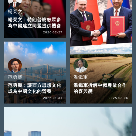
楊榮文
楊榮文：特朗普樹敵眾多
為中國建立同盟提供機會
2026-02-27
范勇鵬
溫鐵軍
范勇鵬：讓西方思想文化
溫鐵軍拆解中俄農業合作
成為中國文化的營養
的喜與憂
2026-01-31
2025-03-06