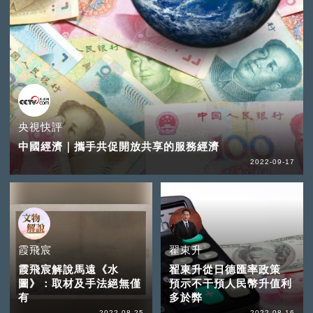
央視快評
中國經濟｜攜手共促開放共享的服務經濟
2022-09-17
霞飛宸
翟東升
霞飛宸解說馬遠《水
翟東升從日德匯率政策
圖》：取材及手法絕無僅
預示不干預人民幣升值利
有
多於弊
2022-08-25
2022-08-16