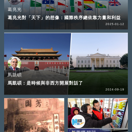
葛兆光
葛兆光對「天下」的想像：國際秩序總依靠力量和利益
2025-01-12
馬凱碩
馬凱碩：是時候與非西方開展對話了
2024-09-19