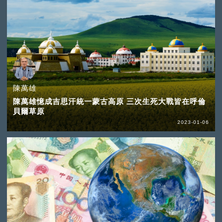
陳萬雄
陳萬雄憶成吉思汗統一蒙古高原 三次生死大戰皆在呼倫
貝爾草原
2023-01-06