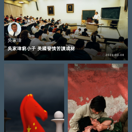
吳家瑋
吳家瑋窮小子 美國發憤苦讀成材
2021-03-08