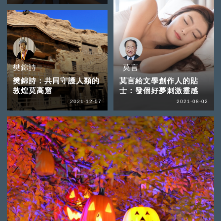
樊錦詩
莫言
樊錦詩：共同守護人類的
莫言給文學創作人的貼
敦煌莫高窟
士：發個好夢刺激靈感
2021-12-07
2021-08-02