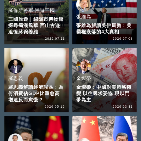
羅倫斯將軍 潮遊三國
張維為
三國旅遊｜綿陽市博物館
探尋蜀漢風華 西山古迹
張維為解讀美伊局勢：美
追憶蔣琬姜維
霸權衰落的4大真相
2026-07-11
2026-07-08
羅思義
金燦榮
羅思義解讀經濟誤區：為
金燦榮：中國對美策略轉
何消費佔GDP比重愈高
變 以往尋求妥協 現以鬥
增速反而愈慢？
爭為主
2026-05-15
2026-03-31