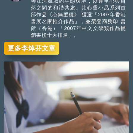
善江河流域的生態環境，以達至心與自
然之間的和諧共處。其心靈小品系列首
部作品《心無罣礙》 獲選「2007年香港
書展名家推介作品」，並榮登商務印-書
館（香港）「2007年中文文學類作品暢
銷書榜十大排名」。
更多李焯芬文章