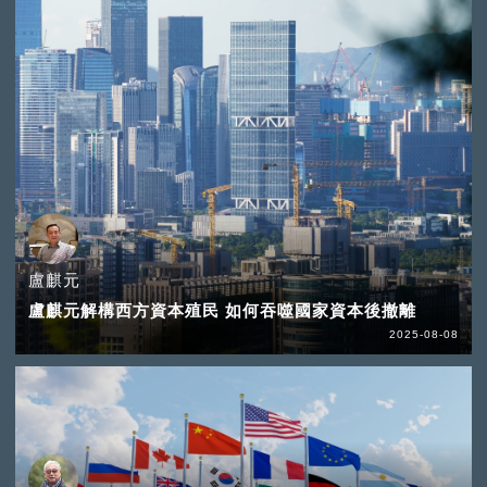
盧麒元
盧麒元解構西方資本殖民 如何吞噬國家資本後撤離
2025-08-08