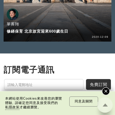
單霽翔
修繕保育 北京故宮迎來600歲生日
2020-12-09
訂閱電子通訊
免費訂閱
本網站使用Cookies來改善您的瀏覽
同意及關閉
體驗, 請確定您同意及接受我們的
私隱政策
才繼續瀏覽。
中國科技
樂活灣區
潮遊生活
通識中國
非凡人事