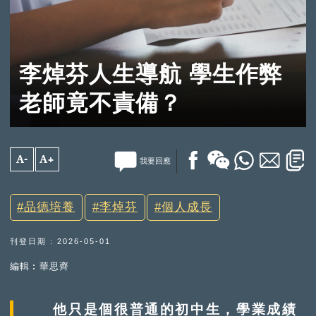
李焯芬人生導航 學生作弊
老師竟不責備？
A-
A+
我要回應
品德培養
李焯芬
個人成長
刊登日期 : 2026-05-01
編輯︰華思齊
他只是個很普通的初中生，學業成績