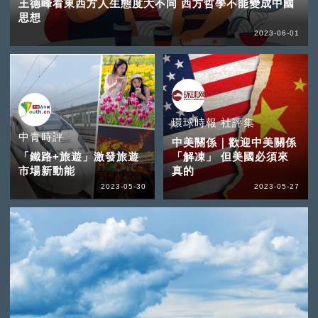
王德峰看東西方人生態度大不同 西方哲學不能變成中國
思想
2023-06-01
環球時報 社評集
中青時評
中美關係｜歡迎中美關係
「鐵路+旅遊」激發旅遊
「解凍」 但美國必須來
市場新動能
真的
2023-05-30
2023-05-27