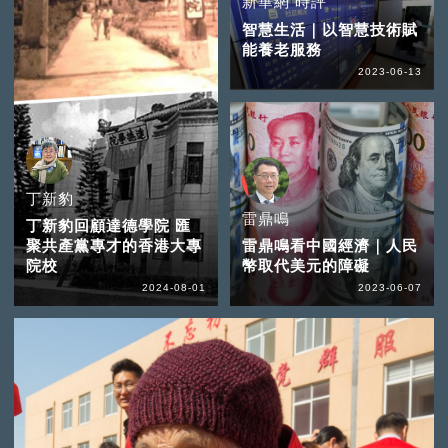
新華網 時評
智慧生活｜以智慧技術賦
能養老服務
2023-06-13
丁新豹
雷鼎鳴
丁新豹回顧達德學院 匯
聚共產黨專才的香港大專
雷鼎鳴看中國經濟｜人民
院校
幣取代美元的障礙
2024-08-01
2023-06-07