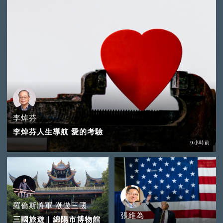
李焯芬
李焯芬人生導航 愛的考驗
9小時前
羅倫斯將軍 潮遊三國
張維為
三國旅遊｜綿陽市博物館