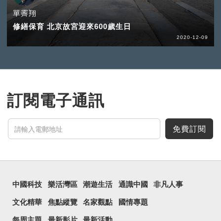
單霽翔
修繕保育 北京故宮迎來600歲生日
2020-12-09
訂閱電子通訊
免費訂閱
中國科技
樂活灣區
潮遊生活
通識中國
非凡人事
文化精華
焦點縱覽
名家觀點
國情專題
每周主題
最新影片
最新活動