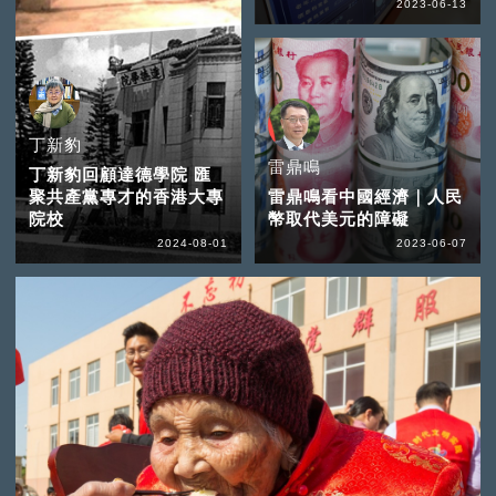
2023-06-13
丁新豹
雷鼎鳴
丁新豹回顧達德學院 匯
聚共產黨專才的香港大專
雷鼎鳴看中國經濟｜人民
院校
幣取代美元的障礙
2024-08-01
2023-06-07