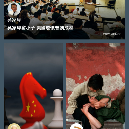
吳家瑋
吳家瑋窮小子 美國發憤苦讀成材
2021-03-08