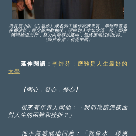
憑長篇小說《白鹿原》成名的中國作家陳忠實，年輕時曾遇
多番波折，經父親的勸勉後，明白到人生如水流一樣，學會
轉彎繞道而行，努力向前尋找路向，最終定能找到出路。
（圖片來源：視覺中國）
延伸閱讀：
李焯芬：磨難是人生最好的
大學
【問心．發心．修心】
後來有年青人問他：「我們應該怎樣面
對人生的困難和挫折？」
他不無感慨地回應：「就像水一樣流