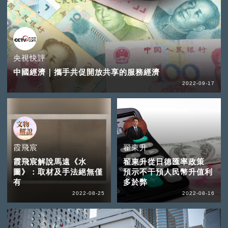
央視快評
中國經濟｜攜手共促開放共享的服務經濟
2022-09-17
霞飛宸
翟東升
霞飛宸解說馬遠《水
翟東升從日德匯率政策
圖》：取材及手法絕無僅
預示不干預人民幣升值利
有
多於弊
2022-08-25
2022-08-16