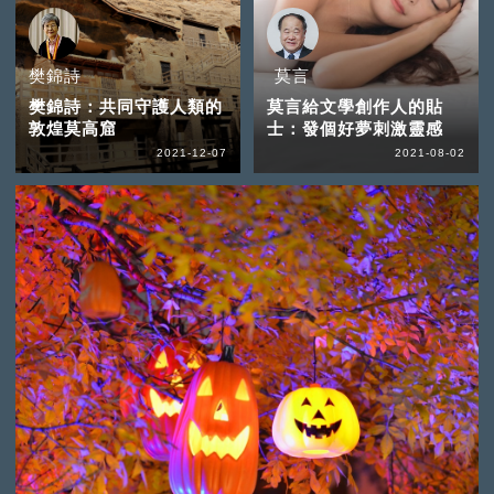
樊錦詩
莫言
樊錦詩：共同守護人類的
莫言給文學創作人的貼
敦煌莫高窟
士：發個好夢刺激靈感
2021-12-07
2021-08-02