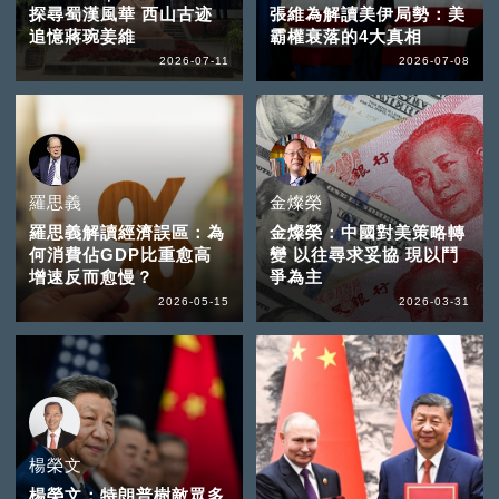
探尋蜀漢風華 西山古迹
張維為解讀美伊局勢：美
追憶蔣琬姜維
霸權衰落的4大真相
2026-07-11
2026-07-08
羅思義
金燦榮
羅思義解讀經濟誤區：為
金燦榮：中國對美策略轉
何消費佔GDP比重愈高
變 以往尋求妥協 現以鬥
增速反而愈慢？
爭為主
2026-05-15
2026-03-31
楊榮文
楊榮文：特朗普樹敵眾多