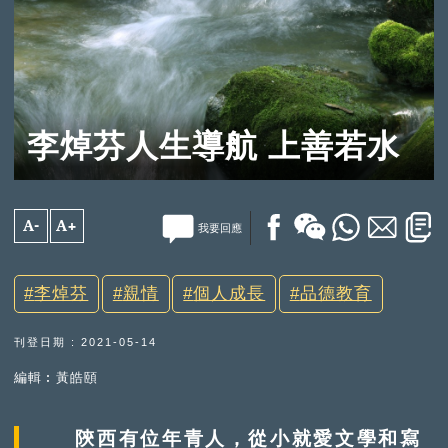
李焯芬人生導航 上善若水
A-
A+
我要回應
李焯芬
親情
個人成長
品德教育
刊登日期 : 2021-05-14
編輯︰黃皓頤
陝西有位年青人，從小就愛文學和寫