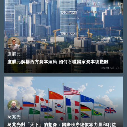
盧麒元
盧麒元解構西方資本殖民 如何吞噬國家資本後撤離
2025-08-08
葛兆光
葛兆光對「天下」的想像：國際秩序總依靠力量和利益