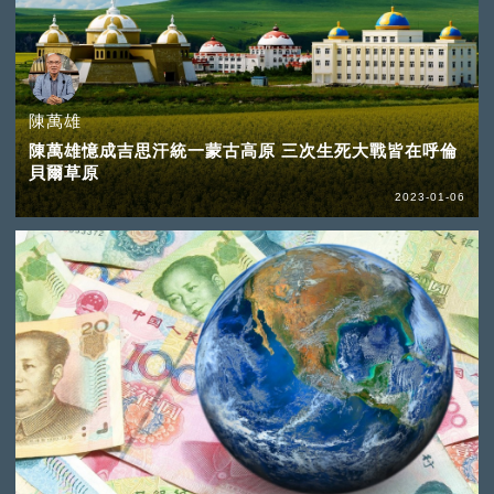
陳萬雄
陳萬雄憶成吉思汗統一蒙古高原 三次生死大戰皆在呼倫
貝爾草原
2023-01-06