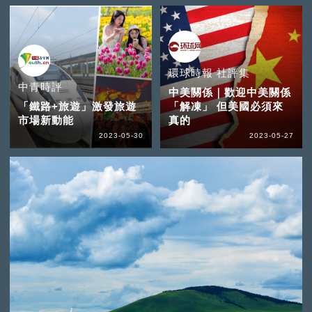
環球時報 社評集
中青時評
中美關係｜歡迎中美關係
「鐵路+旅遊」激發旅遊
「解凍」 但美國必須來
市場新動能
真的
2023-05-30
2023-05-27