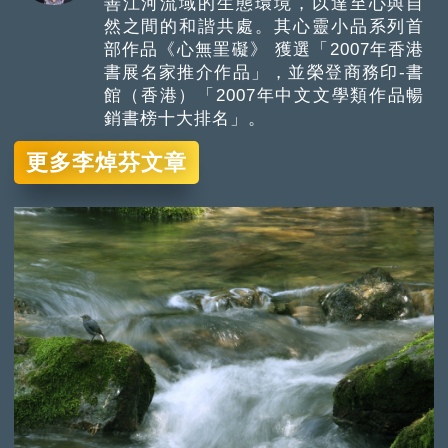
善江河流域的生態環境，以達至心與自
然之間的和諧共處。其心靈小品系列首
部作品《心無罣礙》 獲選「2007年香港
書展名家推介作品」，並榮登商務印-書
館（香港）「2007年中文文學類作品暢
銷書榜十大排名」。
更多李焯芬文章