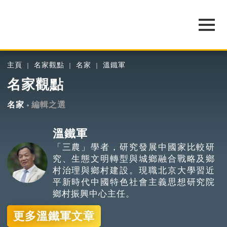
主頁
名家觀點
名家
溫鐵軍
名家觀點
名家
編輯之選
溫鐵軍
「三農」學者，研究發展中國家比較研
究、生態文明轉型與城鄉融合戰略及鄉
村治理與鄉村建設。現職北京大學習近
平新時代中國特色社會主義思想研究院
鄉村振興中心主任。
更多溫鐵軍文章