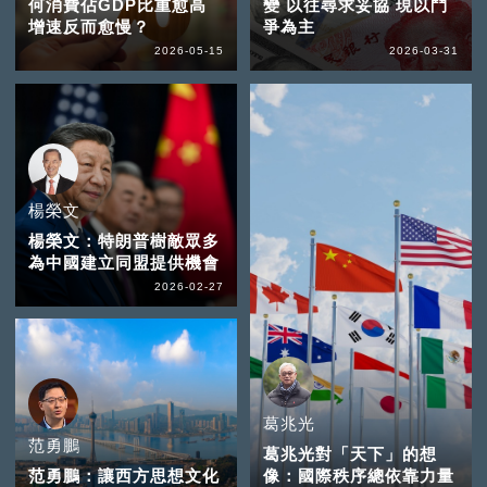
何消費佔GDP比重愈高
變 以往尋求妥協 現以鬥
增速反而愈慢？
爭為主
2026-05-15
2026-03-31
楊榮文
楊榮文：特朗普樹敵眾多
為中國建立同盟提供機會
2026-02-27
葛兆光
范勇鵬
葛兆光對「天下」的想
范勇鵬：讓西方思想文化
像：國際秩序總依靠力量