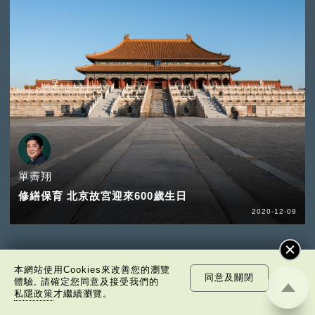
單霽翔
修繕保育 北京故宮迎來600歲生日
2020-12-09
本網站使用Cookies來改善您的瀏覽
同意及關閉
體驗, 請確定您同意及接受我們的
私隱政策
才繼續瀏覽。
訂閱電子通訊