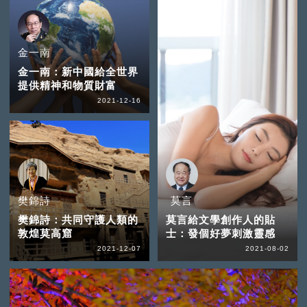
金一南
金一南：新中國給全世界
提供精神和物質財富
2021-12-16
樊錦詩
莫言
樊錦詩：共同守護人類的
莫言給文學創作人的貼
敦煌莫高窟
士：發個好夢刺激靈感
2021-12-07
2021-08-02