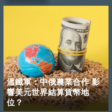
溫鐵軍：中俄農業合作 影
響美元世界結算貨幣地
位？