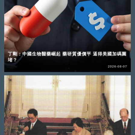
丁剛：中國生物醫藥崛起 藥研質優價平 逼得美國加碼圍
堵？
2026-08-07