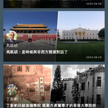
2025-08-08
馬凱碩
馬凱碩：是時候與非西方開展對話了
2024-09-19
丁新豹
丁新豹回顧達德學院 匯聚共產黨專才的香港大專院校