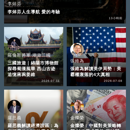
李焯芬
李焯芬人生導航 愛的考驗
13小時前
羅倫斯將軍 潮遊三國
張維為
三國旅遊｜綿陽市博物館
探尋蜀漢風華 西山古迹
張維為解讀美伊局勢：美
追憶蔣琬姜維
霸權衰落的4大真相
2026-07-11
2026-07-08
羅思義
金燦榮
羅思義解讀經濟誤區：為
金燦榮：中國對美策略轉