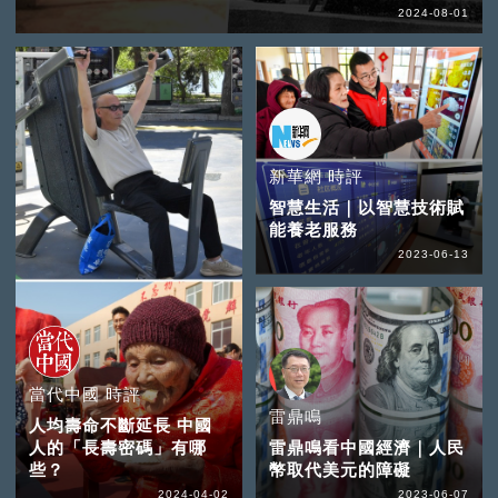
2024-08-01
新華網 時評
智慧生活｜以智慧技術賦
能養老服務
2023-06-13
當代中國 時評
雷鼎鳴
人均壽命不斷延長 中國
人的「長壽密碼」有哪
雷鼎鳴看中國經濟｜人民
些？
幣取代美元的障礙
2024-04-02
2023-06-07