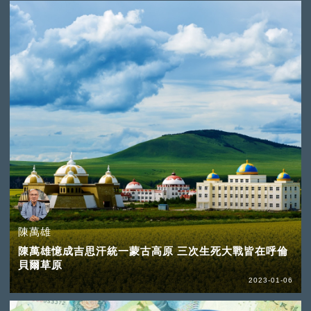
陳萬雄
陳萬雄憶成吉思汗統一蒙古高原 三次生死大戰皆在呼倫
貝爾草原
2023-01-06