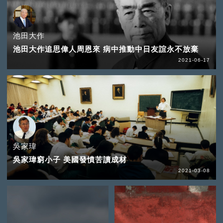
池田大作
池田大作追思偉人周恩來 病中推動中日友誼永不放棄
2021-06-17
吳家瑋
吳家瑋窮小子 美國發憤苦讀成材
2021-03-08