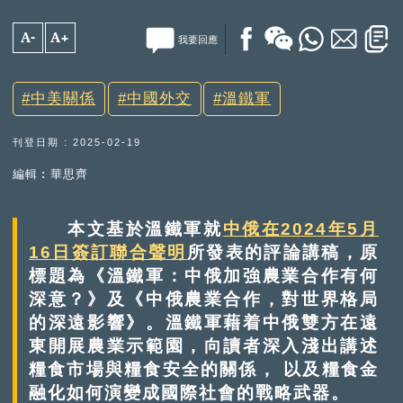
A-
A+
我要回應
中美關係
中國外交
溫鐵軍
刊登日期 : 2025-02-19
編輯︰華思齊
本文基於溫鐵軍就
中俄在2024年5月
16日簽訂聯合聲明
所發表的評論講稿，原
標題為《溫鐵軍：中俄加強農業合作有何
深意？》及《中俄農業合作，對世界格局
的深遠影響》。溫鐵軍藉着中俄雙方在遠
東開展農業示範園，向讀者深入淺出講述
糧食市場與糧食安全的關係， 以及糧食金
融化如何演變成國際社會的戰略武器。