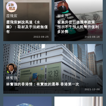
霞飛宸
翟東升
霞飛宸解說馬遠《水
翟東升從日德匯率政策
圖》：取材及手法絕無僅
預示不干預人民幣升值利
有
多於弊
2022-08-25
2022-08-16
林奮強
林奮強的香港情：有實效的選舉 香港第一次
2021-12-20