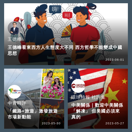
王德峰
王德峰看東西方人生態度大不同 西方哲學不能變成中國
思想
2023-06-01
環球時報 社評集
中青時評
中美關係｜歡迎中美關係
「鐵路+旅遊」激發旅遊
「解凍」 但美國必須來
市場新動能
真的
2023-05-30
2023-05-27