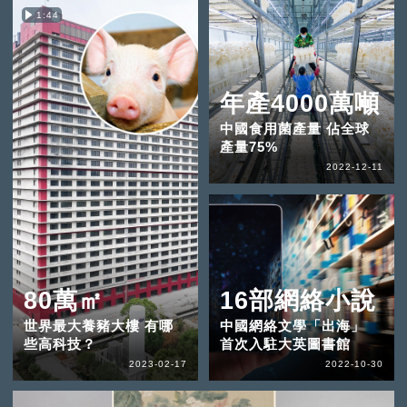
1:44
年產4000萬噸
中國食用菌產量 佔全球
產量75%
2022-12-11
80萬㎡
16部網絡小說
世界最大養豬大樓 有哪
中國網絡文學「出海」
些高科技？
首次入駐大英圖書館
2023-02-17
2022-10-30