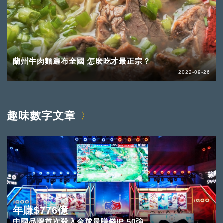
蘭州牛肉麵遍布全國 怎麼吃才最正宗？
2022-09-26
趣味數字文章
年賺$776億
中國品牌首次殺入全球最賺錢IP 50強