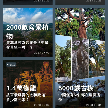
2023-10-29
2023-09-29
2000畝盆景植
物
賣花漁村為甚麼是「中國
盆景第一村」？
2023-07-07
1:10
1.4萬條龍
5000歲古樹
故宮最尊貴的太和殿 有
中國僅有5株 都在這個省
多少龍元素？
份！
2023-06-02
2023-03-31