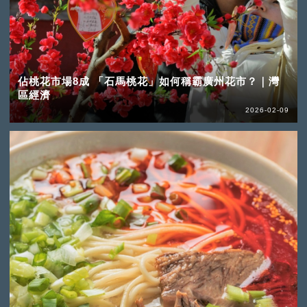
佔桃花市場8成 「石馬桃花」如何稱霸廣州花市？｜灣
區經濟
2026-02-09