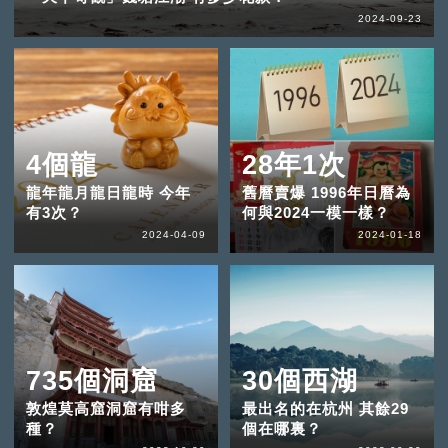
2024-09-23
4個龍
28年1次
龍年龍月龍日龍時 今年
舊曆賣爆 1996年日曆為
有3次？
何與2024一模一樣？
2024-04-09
2024-01-18
735個洞窟
30個西湖
敦煌莫高窟洞窟有咁多
最出名的在杭州 其餘29
種？
個在哪裏？