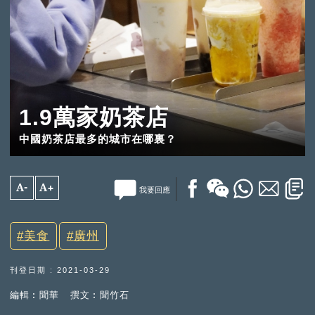
1.9萬家奶茶店
中國奶茶店最多的城市在哪裏？
A-
A+
我要回應
美食
廣州
刊登日期 : 2021-03-29
編輯︰聞華
撰文︰聞竹石