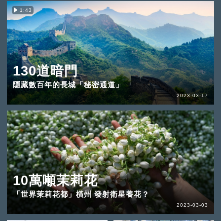
1:43
130道暗門
隱藏數百年的長城「秘密通道」
2023-03-17
10萬噸茉莉花
「世界茉莉花都」橫州 發射衛星養花？
2023-03-03