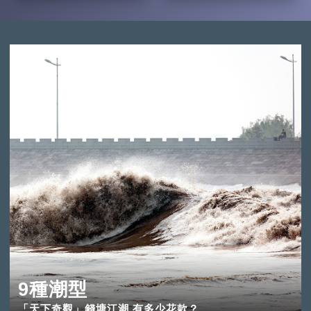
9種潮型
「天下奇觀」錢塘江潮 有多少花款？