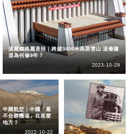
滇藏鐵路麗香段｜跨越3400米高原雪山 這條隧
道為何修9年？
2023-10-29
中國航空｜中國「最
不合群機場」在甚麼
地方？
2022-10-22