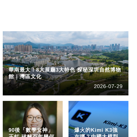
華南最大！8大展廳3大特色 探秘深圳自然博物
館｜灣區文化
2026-07-29
90後「數學女神」
爆火的Kimi K3強
王虹 破解百年幾何
在哪？中國大模型