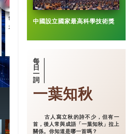
90後王興興 「英語學渣」
智慧城市｜杭
中國設立國家最高科學技術獎
是機械人天才
市大腦」 有
2025-03-17
每
日
一
詞
一葉知秋
古人寫立秋的詩不少，但有一
首，後人常與成語「一葉知秋」拉上
7:20
3:49
關係。你知道是哪一首嗎？