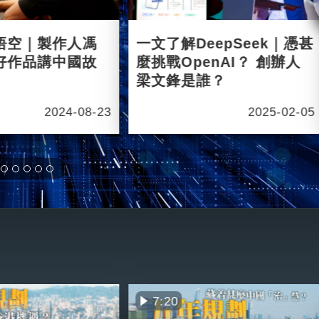
悟空｜製作人馮
一文了解DeepSeek｜憑甚
好作品講中國故
麼挑戰OpenAI？ 創辦人
梁文鋒是誰？
2024-08-23
2025-02-05
7:20