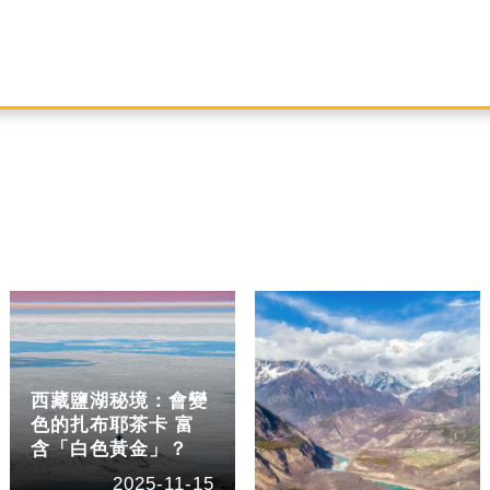
西藏鹽湖秘境：會變
色的扎布耶茶卡 富
含「白色黃金」？
2025-11-15