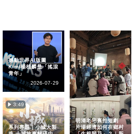
撼動世界AI版圖
Kimi楊植麟是「搖滾
青年」
2026-07-29
3:49
明清老宅裏拍短劇
系列專題｜小城大製
片場經濟如何在鄉村
造 十城故事解碼中
「生根開花」？｜新