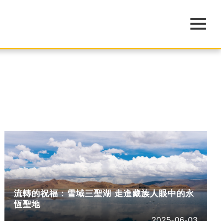
流轉的祝福：雪域三聖湖 走進藏族人眼中的永
恆聖地
2025-06-03