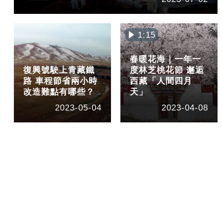
1:15
春暖花海｜一年一
復興號駛上青藏鐵
度林芝桃花節 邂逅
路 車程節省兩小時
西藏「人間四月
改造難點有哪些？
天」
2023-05-04
2023-04-08