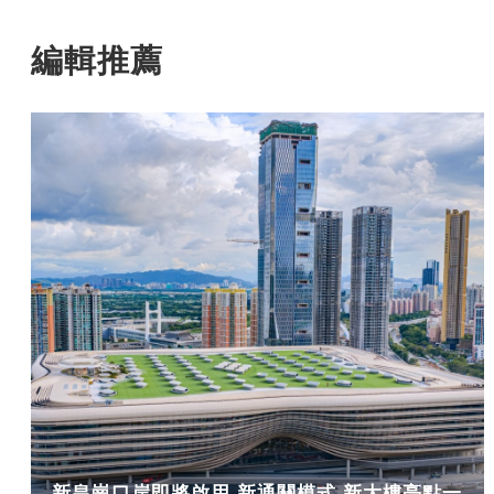
編輯推薦
新皇崗口岸即將啟用 新通關模式 新大樓亮點一