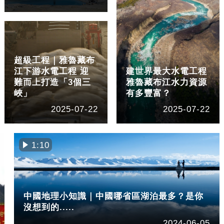
超級工程｜雅魯藏布
江下游水電工程 迎
建世界最大水電工程
難而上打造「3個三
雅魯藏布江水力資源
峽」
有多豐富？
2025-07-22
2025-07-22
1:10
中國地理小知識｜中國哪省區湖泊最多？是你
沒想到的.....
2024-06-05