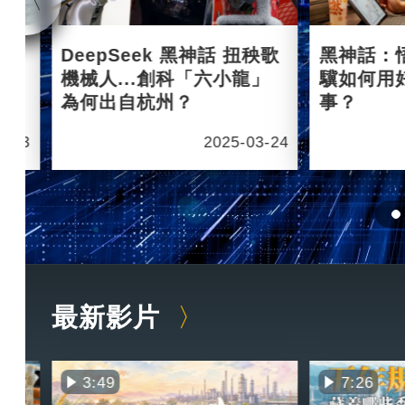
杭州
DeepSeek 黑神話 扭秧歌
黑神話：
機械人...創科「六小龍」
驥如何用
為何出自杭州？
事？
6-03
2025-03-24
最新影片
3:49
7:26