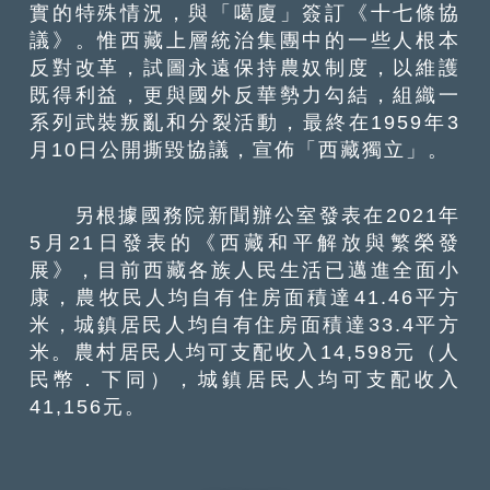
實的特殊情況，與「噶廈」簽訂《十七條協
議》。惟西藏上層統治集團中的一些人根本
反對改革，試圖永遠保持農奴制度，以維護
既得利益，更與國外反華勢力勾結，組織一
系列武裝叛亂和分裂活動，最終在1959年3
月10日公開撕毀協議，宣佈「西藏獨立」。
另根據國務院新聞辦公室發表在2021年
5月21日發表的《西藏和平解放與繁榮發
展》，目前西藏各族人民生活已邁進全面小
康，農牧民人均自有住房面積達41.46平方
米，城鎮居民人均自有住房面積達33.4平方
米。農村居民人均可支配收入14,598元（人
民幣．下同），城鎮居民人均可支配收入
41,156元。