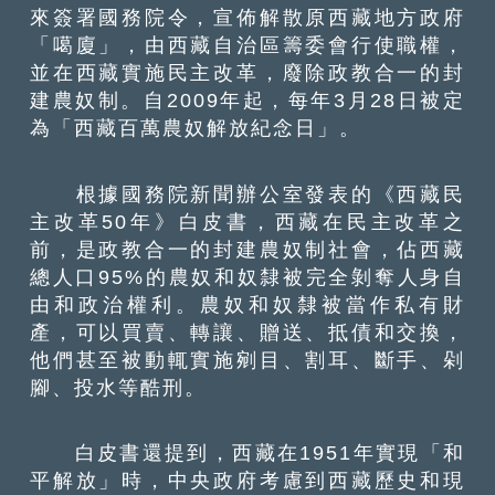
來簽署國務院令，宣佈解散原西藏地方政府
「噶廈」，由西藏自治區籌委會行使職權，
並在西藏實施民主改革，廢除政教合一的封
建農奴制。自2009年起，每年3月28日被定
為「西藏百萬農奴解放紀念日」。
根據國務院新聞辦公室發表的《西藏民
主改革50年》白皮書，西藏在民主改革之
前，是政教合一的封建農奴制社會，佔西藏
總人口95%的農奴和奴隸被完全剝奪人身自
由和政治權利。農奴和奴隸被當作私有財
產，可以買賣、轉讓、贈送、抵債和交換，
他們甚至被動輒實施剜目、割耳、斷手、剁
腳、投水等酷刑。
白皮書還提到，西藏在1951年實現「和
平解放」時，中央政府考慮到西藏歷史和現