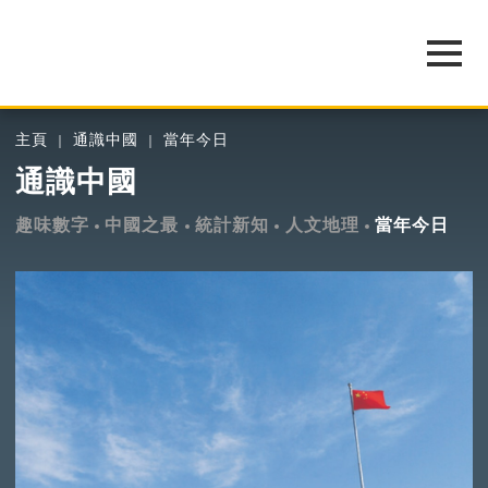
主頁
通識中國
當年今日
通識中國
趣味數字
中國之最
統計新知
人文地理
當年今日