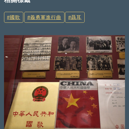
國歌
義勇軍進行曲
聶耳