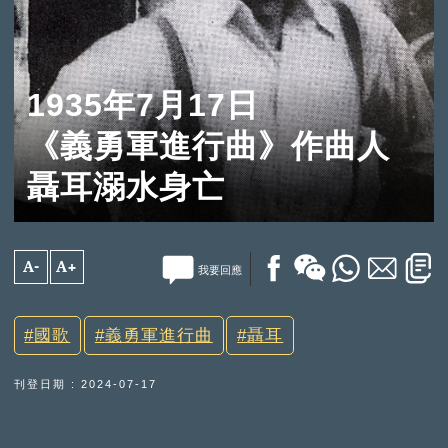
1935年7月17日
《義勇軍進行曲》作曲人
聶耳溺水身亡
A-
A+
我要回應
國歌
義勇軍進行曲
聶耳
刊登日期 : 2024-07-17