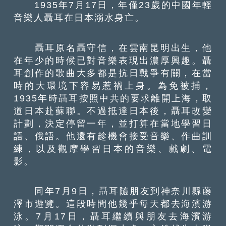
1935年7月17日，年僅23歲的中國年輕
音樂人聶耳在日本溺水身亡。
聶耳原名聶守信，在雲南昆明出生，他
在年少的時候已對音樂表現出濃厚興趣。聶
耳創作的歌曲大多都是抗日戰爭有關，在當
時的大環境下容易惹禍上身。為免被捕，
1935年時聶耳按照中共的要求離開上海，取
道日本赴蘇聯。不過抵達日本後，聶耳改變
計劃，決定停留一年，並打算在當地學習日
語、俄語。他還有趁機會接受音樂、作曲訓
練，以及觀摩學習日本的音樂、戲劇、電
影。
同年7月9日，聶耳隨朋友到神奈川縣藤
澤市遊覽。這段時間他幾乎每天都去海濱游
泳。7月17日，聶耳繼續與朋友去海濱游