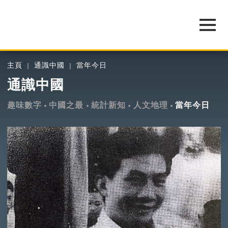
主頁
通識中國
當年今日
通識中國
趣味數字
中國之最
統計新知
人文地理
當年今日