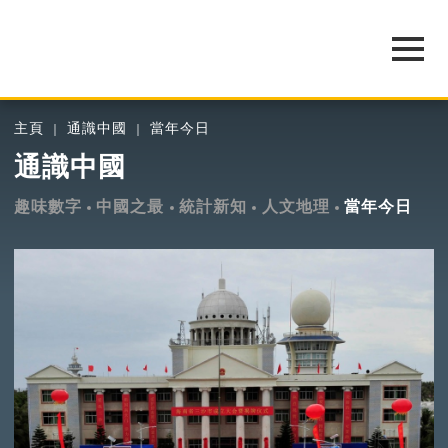
主頁
通識中國
當年今日
通識中國
趣味數字
中國之最
統計新知
人文地理
當年今日