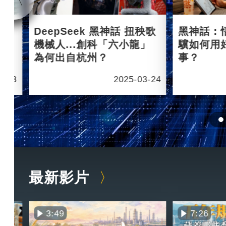
杭州
DeepSeek 黑神話 扭秧歌
黑神話：
機械人...創科「六小龍」
驥如何用
為何出自杭州？
事？
6-03
2025-03-24
最新影片
3:49
7:26