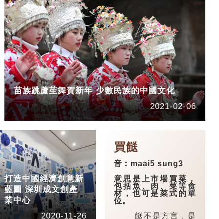
苗族跳蘆苼舞賀新年 少數民族的中國文化
2021-02-06
買餸
音︰maai5 sung3
打造中國經濟創意新
意思是上市場買菜，
包括魚、肉、菜等食
藍圖 深圳成文創產
材，也可是菜式的單
業中心
位。
2020-11-26
餸不是方言，是