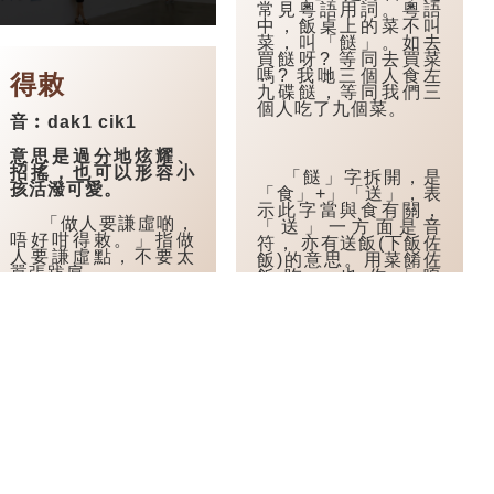
常見粵語用詞。粵語
中，飯桌上的菜不叫
菜，叫「餸」。如去
買餸呀? 等同去買菜
嗎? 我哋三個人食左
得敕
九碟餸，等同我們三
個人吃了九個菜。
音︰dak1 cik1
意思是過分地炫耀、
招搖，也可以形容小
「餸」字拆開，是
孩活潑可愛。
「食」+」「送」，表
示此字當與食有關，
「做人要謙虛啲，
「送」一方面是音
唔好咁得敕。」指做
符， 亦有送飯(下飯佐
人要謙虛點，不要太
飯)的意思。用菜餚佐
囂張跋扈。
飯吃，也作「嗄
飯」。 ...
在古代，「敕」是皇
帝詔書的一種，得到
聖旨照住，恃「寵」
才可生驕，旁人無可
奈何。又在道士收妖
鎮壓殭屍的符咒上也
有這個「敕」字的，
貼在其頭上代表號
令。
「敕」字的異體字
為勑、勅。