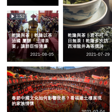
1:52
乾隆與茶｜乾隆以茶
乾隆與茶｜君不可一
治國 屢辦「三清茶
日無茶！乾隆多次訪
宴」讓群臣悟清廉
西湖龍井為茶撰詩
2021-08-05
2021-07-29
春節中國文化如何影響世界？看福建土樓展現
的家族情懷
2021-02-04