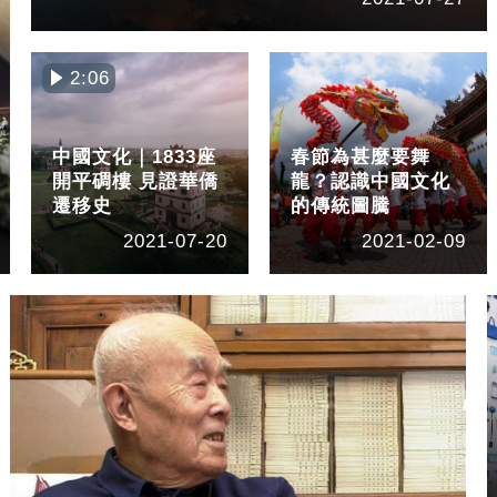
2:06
中國文化｜1833座
春節為甚麼要舞
開平碉樓 見證華僑
龍？認識中國文化
遷移史
的傳統圖騰
2021-07-20
2021-02-09