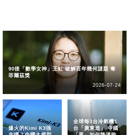
90後「數學女神」王虹 破解百年幾何謎題 奪
菲爾茲獎
2026-07-24
全球每3台冷氣機1
爆火的Kimi K3強
台「廣東造」 中國
在哪？中國大模型
「風」如何降溫歐