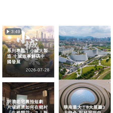
3:49
系列專題｜小城大製
造 十城故事解碼中
國發展
2026-07-28
明清老宅裏拍短劇
片場經濟如何在鄉村
華南最大！8大展廳3
「生根開花」？｜新
大特色 探秘深圳自