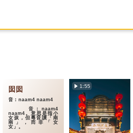
1:55
囡囡
音︰naam4 naam4
音︰naam4
naam4。意思是指小
女孩，但粵音讀「南
南」，而非「女
女」。