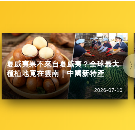
唐代詩人韓愈
《御史臺上論天旱...
夏威夷果不來自夏威夷？全球最大
種植地竟在雲南｜中國新特產
2026-07-10