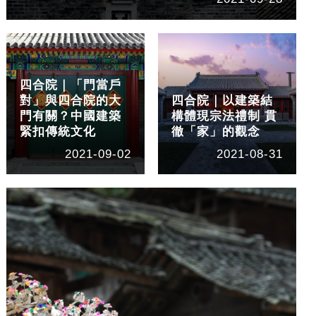
四合院｜「門當戶
對」與四合院的大
四合院｜以建築結
門有關？中國建築
構體現宗法禮制 貫
緊扣傳統文化
徹「家」的觀念
2021-09-02
2021-08-31