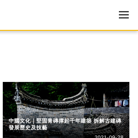
中國文化｜堅固青磚撑起千年建築 拆解古建磚
發展歷史及技藝
2021-09-28