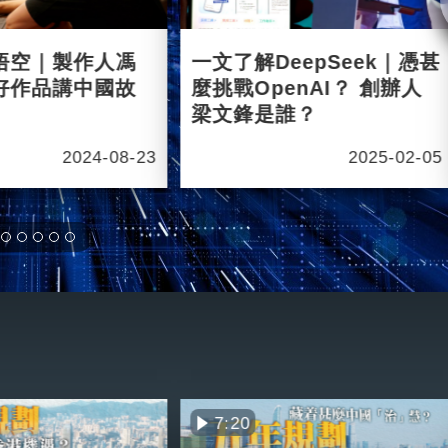
悟空｜製作人馮
一文了解DeepSeek｜憑甚
好作品講中國故
麼挑戰OpenAI？ 創辦人
梁文鋒是誰？
2024-08-23
2025-02-05
7:20