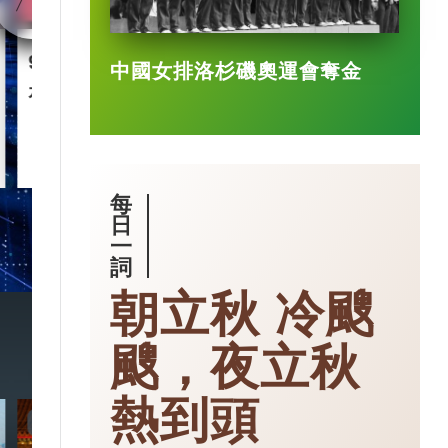
90後王興興 「英語學渣」
智慧城市｜杭
中國女排洛杉磯奧運會奪金
是機械人天才
市大腦」 有
2025-03-17
每
日
一
詞
朝立秋 冷颼
颼，夜立秋
熱到頭
7:20
3:49