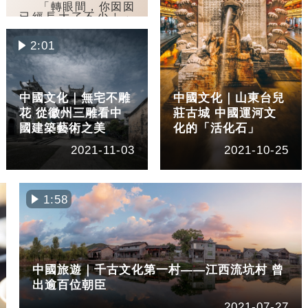
「轉眼間，你囡囡
已經長大了不少﹗」
指小女孩已經長大成
人，婷婷玉立。
2:01
囡字從女及口，
本義為小女孩。囡字
屬於方言字，蘇滬方
言稱小女孩作囡，一
中國文化｜無宅不雕
中國文化｜山東台兒
般指6-9歲的小姑娘，
類似我們常說的寶
花 從徽州三雕看中
莊古城 中國運河文
貝。粵語稱呼小女孩
國建築藝術之美
化的「活化石」
也有「囡囡」之說。
粵語「囡」應與
2021-11-03
2021-10-25
「南」、「男」等字
同音。
清．王應奎《柳南
隨...
1:58
中國旅遊｜千古文化第一村——江西流坑村 曾
出逾百位朝臣
2021-07-27