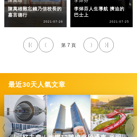
陳萬雄
李焯芬
陳萬雄難忘錢乃信校長的
李焯芬人生導航 擠迫的
嘉言德行
巴士上
2021-07-26
2021-07-25
7
最近30天人氣文章