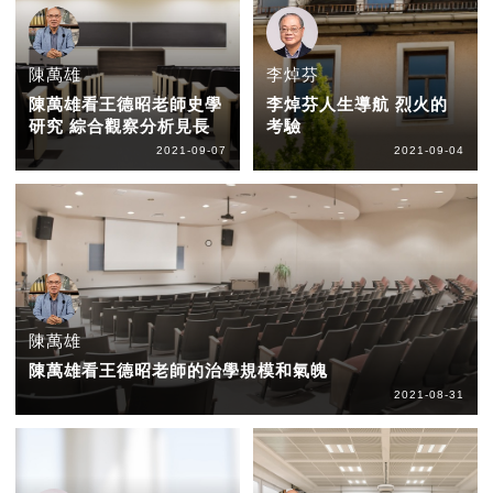
陳萬雄
李焯芬
陳萬雄看王德昭老師史學
李焯芬人生導航 烈火的
研究 綜合觀察分析見長
考驗
2021-09-07
2021-09-04
陳萬雄
陳萬雄看王德昭老師的治學規模和氣魄
2021-08-31