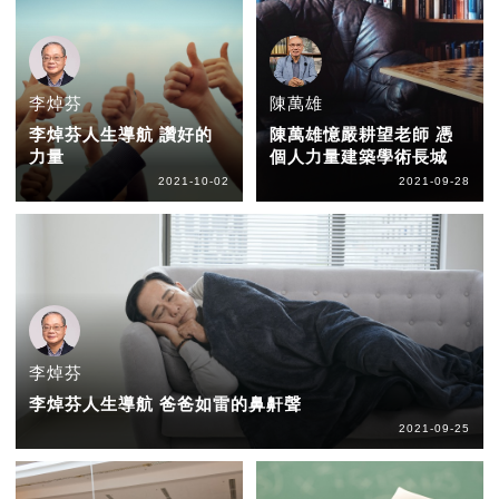
李焯芬
陳萬雄
李焯芬人生導航 讚好的
陳萬雄憶嚴耕望老師 憑
力量
個人力量建築學術長城
2021-10-02
2021-09-28
李焯芬
李焯芬人生導航 爸爸如雷的鼻鼾聲
2021-09-25