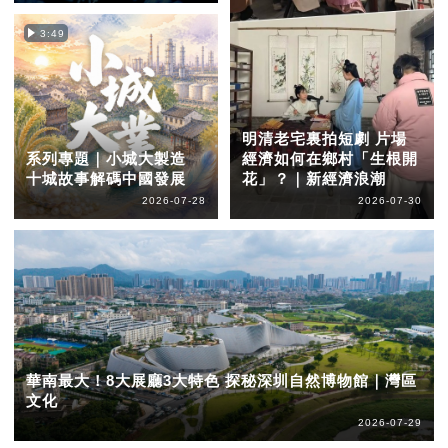
3:49
明清老宅裏拍短劇 片場
系列專題｜小城大製造
經濟如何在鄉村「生根開
十城故事解碼中國發展
花」？｜新經濟浪潮
2026-07-28
2026-07-30
華南最大！8大展廳3大特色 探秘深圳自然博物館｜灣區
文化
2026-07-29