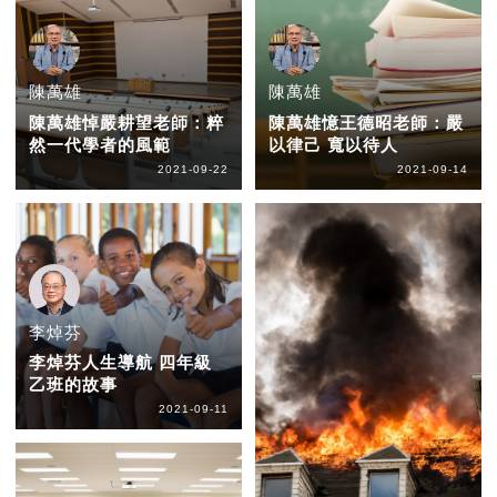
陳萬雄
陳萬雄
陳萬雄悼嚴耕望老師：粹
陳萬雄憶王德昭老師：嚴
然一代學者的風範
以律己 寬以待人
2021-09-22
2021-09-14
李焯芬
李焯芬人生導航 四年級
乙班的故事
2021-09-11