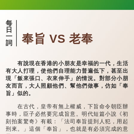
每
日
奉旨 VS 老奉
一
詞
有說現在香港的小朋友是幸福的一代，生活
有大人打理，使他們自理能力普遍低下，甚至出
現「飯來張口、衣來伸手」的情況。對部分小朋
友而言，大人照顧他們、幫他們做事，仿如「奉
旨」似的。
在古代，皇帝有無上權威，下旨命令朝臣辦
事時，臣子必然要完成旨意。明代短篇小說《初
刻拍案驚奇》有載：「法司奉旨提到人犯，用起
刑來。」這個「奉旨」，也就是有必須完成的意