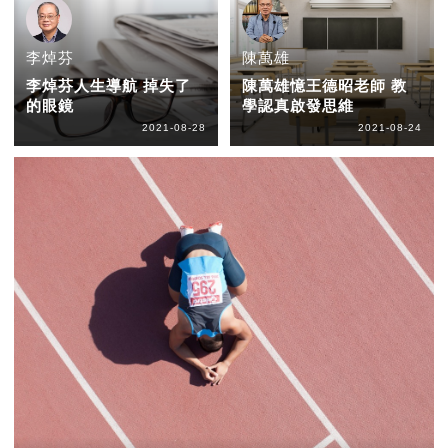
李焯芬
陳萬雄
李焯芬人生導航 掉失了
陳萬雄憶王德昭老師 教
的眼鏡
學認真啟發思維
2021-08-28
2021-08-24