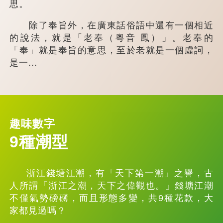
思。
除了奉旨外，在廣東話俗語中還有一個相近
的說法，就是「老奉（粵音 鳳）」。老奉的
「奉」就是奉旨的意思，至於老就是一個虛詞，
是一...
趣味數字
9種潮型
浙江錢塘江潮，有「天下第一潮」之譽，古
人所謂「浙江之潮，天下之偉觀也。」錢塘江潮
不僅氣勢磅礴，而且形態多變，共9種花款，大
家都見過嗎？