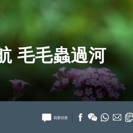
航 毛毛蟲過河
我要回應