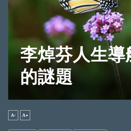
李焯芬人生導
的謎題
A-
A+