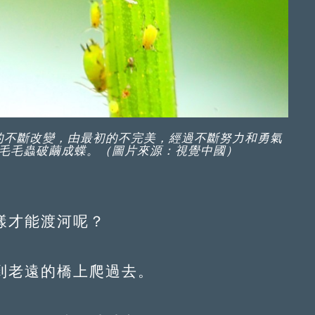
的不斷改變，由最初的不完美，經過不斷努力和勇氣
毛毛蟲破繭成蝶。（圖片來源：視覺中國）
才能渡河呢？
老遠的橋上爬過去。