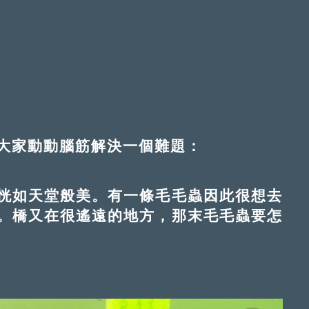
家動動腦筋解決一個難題：
如天堂般美。有一條毛毛蟲因此很想去
。橋又在很遙遠的地方，那末毛毛蟲要怎