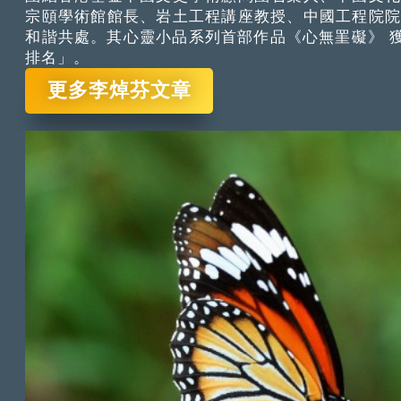
宗頤學術館館長、岩土工程講座教授、中國工程院
和諧共處。其心靈小品系列首部作品《心無罣礙》 獲
排名」。
更多李焯芬文章