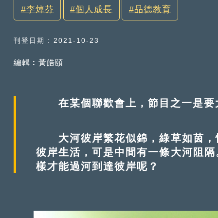
李焯芬
個人成長
品德教育
刊登日期 : 2021-10-23
編輯︰黃皓頤
在某個聯歡會上，節目之一是要大
大河彼岸繁花似錦，綠草如茵，恍
彼岸生活，可是中間有一條大河阻隔
樣才能過河到達彼岸呢？