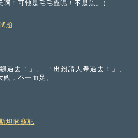
啊！可牠是毛毛蟲呢！不是魚。）
試題
過去！」、 「出錢請人帶過去！」、
大觀，不一而足。
因斯坦開竅記