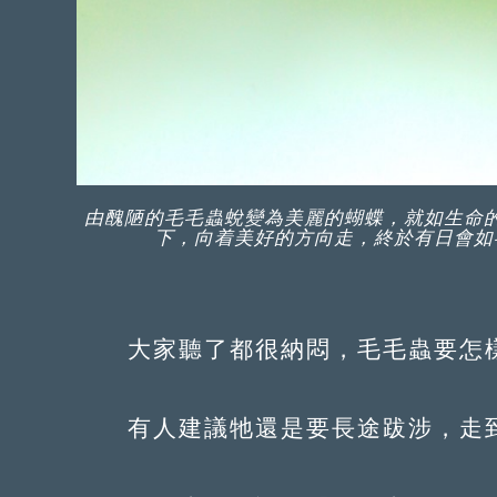
由醜陋的毛毛蟲蛻變為美麗的蝴蝶，就如生命
下，向着美好的方向走，終於有日會如
大家聽了都很納悶，毛毛蟲要怎樣
有人建議牠還是要長途跋涉，走到