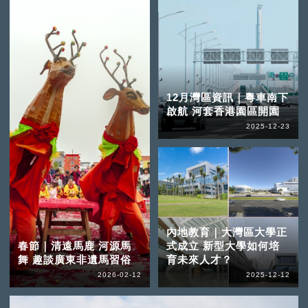
12月灣區資訊｜粵車南下
啟航 河套香港園區開園
2025-12-23
內地教育｜大灣區大學正
春節｜清遠馬鹿 河源馬
式成立 新型大學如何培
舞 趣談廣東非遺馬習俗
育未來人才？
2026-02-12
2025-12-12