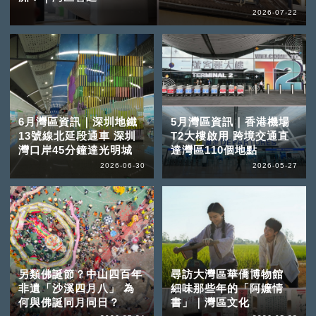
2026-07-22
6月灣區資訊｜深圳地鐵
5月灣區資訊｜香港機場
13號線北延段通車 深圳
T2大樓啟用 跨境交通直
灣口岸45分鐘達光明城
達灣區110個地點
2026-06-30
2026-05-27
另類佛誕節？中山四百年
尋訪大灣區華僑博物館
非遺「沙溪四月八」 為
細味那些年的「阿嬤情
何與佛誕同月同日？
書」｜灣區文化