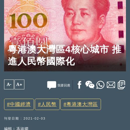
粵港澳大灣區4核心城市 推
進人民幣國際化
A-
A+
我要回應
中國經濟
人民幣
粵港澳大灣區
刊登日期 : 2021-02-03
編輯︰馮淑嫻