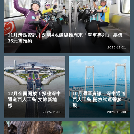
11月灣區資訊｜深圳4地鐵線推周末「單車專列」 票價
35元需預約
2025-11-21
12月全面開放！探秘深中
10月灣區資訊｜深中通道
通道西人工島 文旅新地
西人工島 開放試運營參
標
觀
2025-11-03
2025-10-30