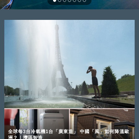
全球每3台冷氣機1台「廣東造」 中國「風」如何降溫歐
洲？｜灣區智造