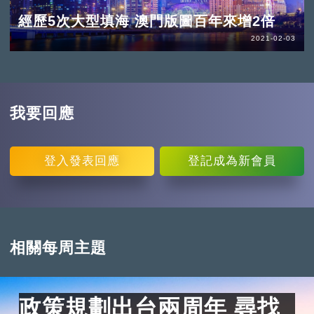
經歷5次大型填海 澳門版圖百年來增2倍
2021-02-03
我要回應
登入
發表回應
登記
成為新會員
相關每周主題
政策規劃出台兩周年 尋找