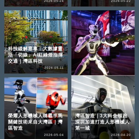
2026-05-24
2026-05-22
科技緩解塞車：大數據靈
活「切線」AI紅綠燈指揮
交通｜灣區科技
2026-05-11
榮耀人形機械人稱霸半馬
灣區智造｜3大科企領跑
關鍵技術來自大灣區｜灣
深圳加速打造人形機械人
區智造
第一城
2026-05-04
2026-04-20