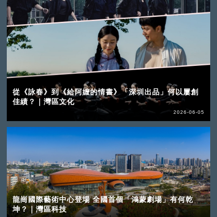
從《詠春》到《給阿嬤的情書》「深圳出品」何以屢創
佳績？｜灣區文化
2026-06-05
龍崗國際藝術中心登場 全國首個「鴻蒙劇場」有何乾
坤？｜灣區科技