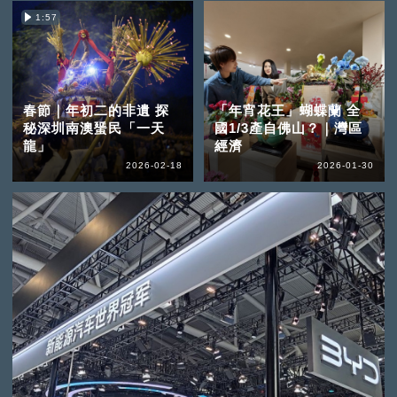
1:57
春節｜年初二的非遺 探
「年宵花王」蝴蝶蘭 全
秘深圳南澳蜑民「一天
國1/3產自佛山？｜灣區
龍」
經濟
2026-02-18
2026-01-30