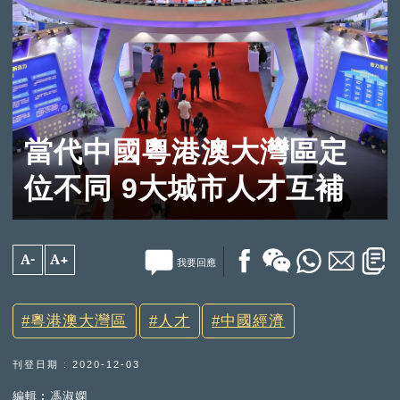
當代中國粵港澳大灣區定
位不同 9大城市人才互補
A-
A+
我要回應
粵港澳大灣區
人才
中國經濟
刊登日期 : 2020-12-03
編輯︰馮淑嫻