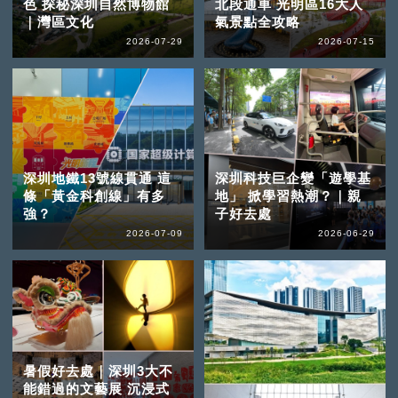
色 探秘深圳自然博物館
北段通車 光明區16大人
｜灣區文化
氣景點全攻略
2026-07-29
2026-07-15
深圳地鐵13號線貫通 這
深圳科技巨企變「遊學基
條「黃金科創線」有多
地」 掀學習熱潮？｜親
強？
子好去處
2026-07-09
2026-06-29
暑假好去處｜深圳3大不
能錯過的文藝展 沉浸式