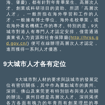
海、肇慶)，都有針對年青畢業生、高層次人
才、創業或科研項目的資助。所謂「高層次
人才」，一般所指在海外學習和工作的人
才，一般擁有博士學位、海外名校畢業，或
在海外著名機構工作的專才。特別的是，9大
城市對港人有專門人才認定安排，僅需通過
廣東省人力資源和社會保障廳(
http://hrss.g
d.gov.cn/
) 便可在線辦理高層次人才認定，
進而獲得一系列人才優惠 。
9大城市人才各有定位
9大城市對人材的要求與該城市的發展定
位有密切關係，其中作為重點城市的廣州、
深圳、佛山及東莞更有特別頒布與港人相關
的辦法。廣州目標是高層次人才、深圳渴求
各方各面有魄力的年青而有創業理想的專