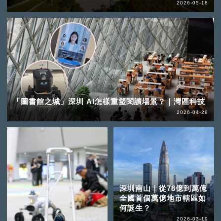
2026-05-18
「圖書館之城」深圳 AI怎樣重塑閱讀場景？｜灣區科技
2026-04-29
深圳南山｜從78億到萬億
全國首個萬億地市轄區如
何誕生？
2026-03-19