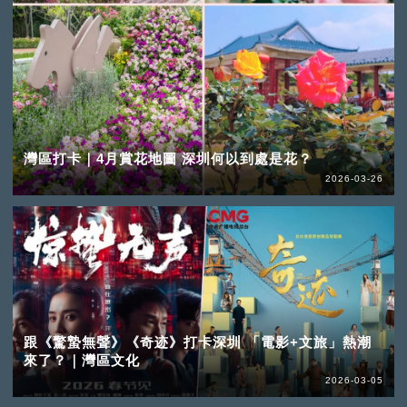
灣區打卡｜4月賞花地圖 深圳何以到處是花？
2026-03-26
跟《驚蟄無聲》《奇迹》打卡深圳 「電影+文旅」熱潮
來了？｜灣區文化
2026-03-05