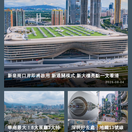
新皇崗口岸即將啟用 新通關模式 新大樓亮點一文看清
2026-08-04
華南最大！8大展廳3大特
深圳好去處｜地鐵13號線