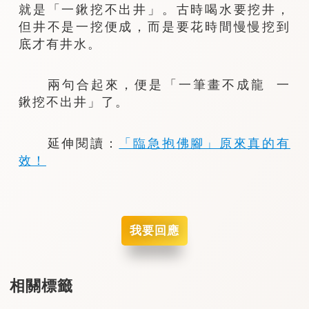
就是「一鍬挖不出井」。古時喝水要挖井，
但井不是一挖便成，而是要花時間慢慢挖到
底才有井水。
兩句合起來，便是「一筆畫不成龍 一
鍬挖不出井」了。
延伸閱讀：
「臨急抱佛腳」原來真的有
效！
我要回應
相關標籤