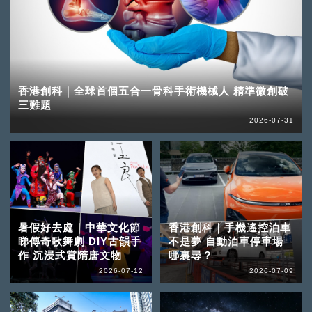
香港創科｜全球首個五合一骨科手術機械人 精準微創破
三難題
2026-07-31
暑假好去處｜中華文化節
香港創科｜手機遙控泊車
睇傳奇歌舞劇 DIY古韻手
不是夢 自動泊車停車場
作 沉浸式賞隋唐文物
哪裏尋？
2026-07-12
2026-07-09