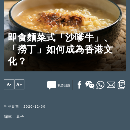
即食麵菜式「沙嗲牛」、
「撈丁」如何成為香港文
化？
A-
A+
我要回應
刊登日期 : 2020-12-30
編輯︰豆子