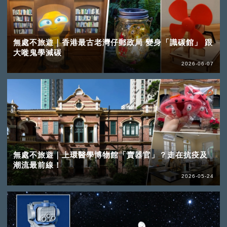
無處不旅遊｜香港最古老灣仔郵政局 變身「識碳館」 跟
大嘥鬼學減碳
2026-06-07
無處不旅遊｜上環醫學博物館「賣器官」？走在抗疫及
潮流最前線！
2026-05-24