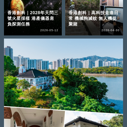
香港創科｜2028年天問三
香港創科｜高科技走進日
號火星採樣 港產儀器肩
常 機械狗滅蚊 無人機捉
負探測任務
聚賭
2026-05-12
2026-04-30