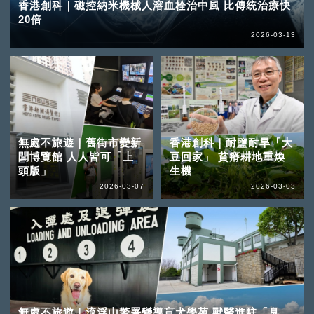
香港創科｜磁控納米機械人溶血栓治中風 比傳統治療快
20倍
2026-03-13
無處不旅遊｜舊街市變新
香港創科｜耐鹽耐旱「大
聞博覽館 人人皆可「上
豆回家」 貧瘠耕地重煥
頭版」
生機
2026-03-07
2026-03-03
無處不旅遊｜流浮山警署變導盲犬學苑 獸醫進駐「臭