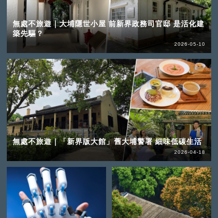
無處不旅遊｜大埔隱世小屋 前新界政務司官邸 是活化建
築先驅？
2026-05-10
無處不旅遊｜「新界版大館」舊大埔警署 細味低碳生活
2026-04-18