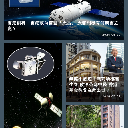
香港創科｜香港載荷首登「天宮」 天韻相機有何厲害之
處？
2026-05-20
無處不旅遊｜戰前騎樓雷
生春 飲涼茶睇中醫 香港
基金教父在此出世？
2026-05-02