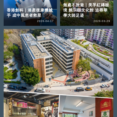
無處不旅遊｜美孚紅磚秘
香港創科｜港產復康機械
境 饒宗頤文化館 追尋華
手 成中風患者救星
學大師足迹
2026-04-17
2026-03-29