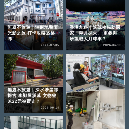
無處不旅遊｜油麻地警署
香港創科｜這院校協助國
光影之旅 打卡攻略逐格
家「奔月探火」 更參與
睇
研製載人月球車？
2026-07-05
2026-06-23
無處不旅遊｜深水埗屋邨
探古 李鄭屋漢墓 文物曾
以22元被賣走？
2026-06-14