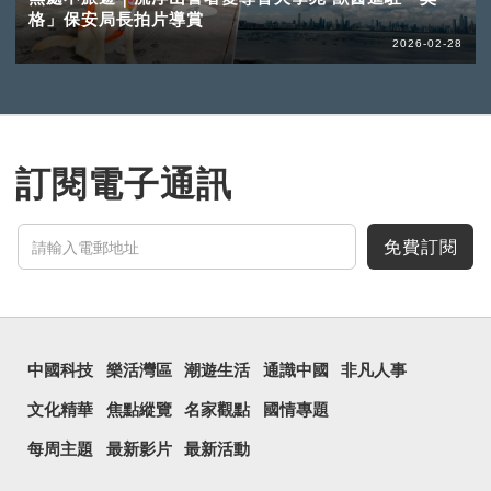
格」保安局長拍片導賞
2026-02-28
訂閱電子通訊
免費訂閱
中國科技
樂活灣區
潮遊生活
通識中國
非凡人事
文化精華
焦點縱覽
名家觀點
國情專題
每周主題
最新影片
最新活動