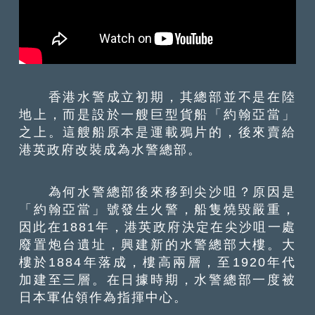
香港水警成立初期，其總部並不是在陸
地上，而是設於一艘巨型貨船「約翰亞當」
之上。這艘船原本是運載鴉片的，後來賣給
港英政府改裝成為水警總部。
為何水警總部後來移到尖沙咀？原因是
「約翰亞當」號發生火警，船隻燒毀嚴重，
因此在1881年，港英政府決定在尖沙咀一處
廢置炮台遺址，興建新的水警總部大樓。大
樓於1884年落成，樓高兩層，至1920年代
加建至三層。在日據時期，水警總部一度被
日本軍佔領作為指揮中心。