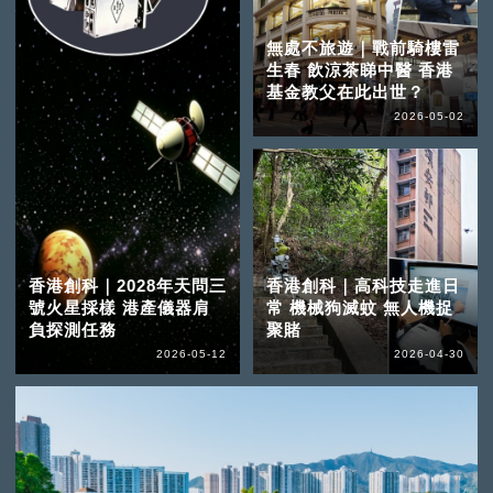
無處不旅遊｜戰前騎樓雷
生春 飲涼茶睇中醫 香港
基金教父在此出世？
2026-05-02
香港創科｜2028年天問三
香港創科｜高科技走進日
號火星採樣 港產儀器肩
常 機械狗滅蚊 無人機捉
負探測任務
聚賭
2026-05-12
2026-04-30