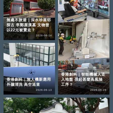
無處不旅遊｜深水埗屋邨
探古 李鄭屋漢墓 文物曾
以22元被賣走？
2026-06-14
香港創科｜智能機械人走
香港創科｜無人機新應用
入地盤 孭起甚麼高風險
外牆清洗 高空巡查
工序？
2026-06-13
2026-05-28