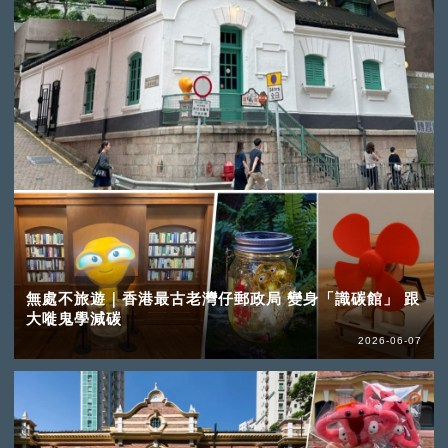
無處不旅遊｜香港最古老灣仔郵政局 變身「識碳館」 跟
大嘥鬼學減碳
2026-06-07