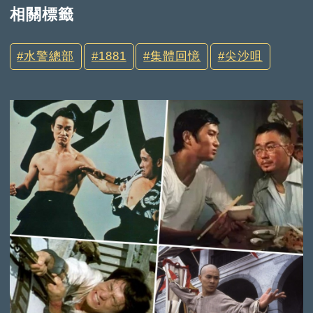
相關標籤
水警總部
1881
集體回憶
尖沙咀