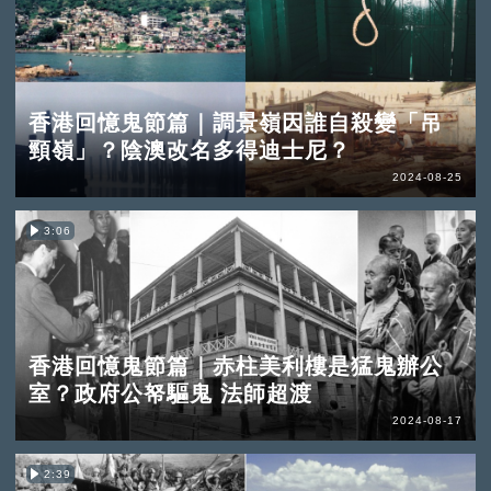
香港回憶鬼節篇｜調景嶺因誰自殺變「吊
頸嶺」？陰澳改名多得迪士尼？
2024-08-25
3:06
香港回憶鬼節篇｜赤柱美利樓是猛鬼辦公
室？政府公帑驅鬼 法師超渡
2024-08-17
2:39