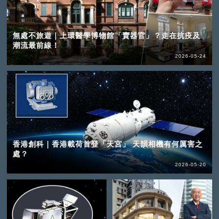
無處不旅遊｜上環醫學博物館「賣器官」？走在抗疫及
潮流最前線！
2026-05-24
香港創科｜香港載荷首登「天宮」 天韻相機有何厲害之
處？
2026-05-20