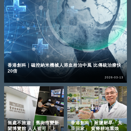
香港創科｜磁控納米機械人溶血栓治中風 比傳統治療快
20倍
2026-03-13
無處不旅遊｜舊街市變新
香港創科｜耐鹽耐旱「大
聞博覽館 人人皆可「上
豆回家」 貧瘠耕地重煥