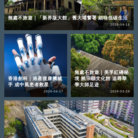
無處不旅遊｜「新界版大館」舊大埔警署 細味低碳生活
2026-04-18
無處不旅遊｜美孚紅磚秘
香港創科｜港產復康機械
境 饒宗頤文化館 追尋華
手 成中風患者救星
學大師足迹
2026-04-17
2026-03-29