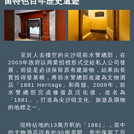
留特色百年歷史遺迹
至於人去樓空的尖沙咀前水警總部，在
2003年政府以商業招標形式交給私人公司發
展，前提是必須保留原有建築物，結果由長
實投得發展權，將前水警總部改建為文物酒
店「1881 Heritage」和商舖。2009年，前
水警總部完成修復及活化後，改名為
「1881」，打造為尖沙咀文化、旅遊及購物
的地標之一。
現時佔地約13萬方呎的「1881」，當中
的文物酒店設有約30個房間，房中保留了百