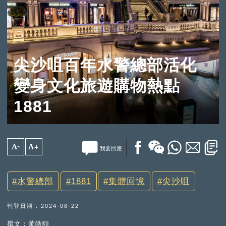
尖沙咀百年水警總部活化
變身文化旅遊購物熱點
1881
A-
A+
我要回應
水警總部
1881
集體回憶
尖沙咀
刊登日期 : 2024-08-22
撰文︰黃皓頤