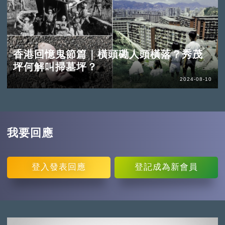
香港回憶鬼節篇｜橫頭磡人頭橫落？秀茂
坪何解叫掃墓坪？
2024-08-10
我要回應
登入
發表回應
登記
成為新會員