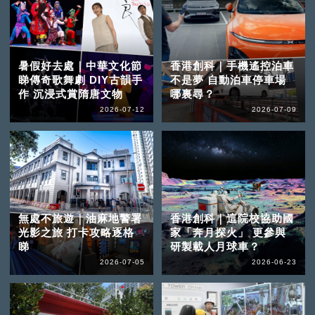
暑假好去處｜中華文化節
香港創科｜手機遙控泊車
睇傳奇歌舞劇 DIY古韻手
不是夢 自動泊車停車場
作 沉浸式賞隋唐文物
哪裏尋？
2026-07-12
2026-07-09
無處不旅遊｜油麻地警署
香港創科｜這院校協助國
光影之旅 打卡攻略逐格
家「奔月探火」 更參與
睇
研製載人月球車？
2026-07-05
2026-06-23