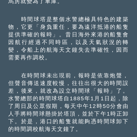
馬房就變為了車庫。
時間球塔是整個水警總極具特色的建築
物，它更「身負重任，要為遠洋抵港的船隻
提供準確的報時」。昔日海外來港的船隻會
因航行經過不同時區，以及天氣狀況的轉
變，令船上的航海天文鐘失去準確性，因而
需要再作調校。
在時間球未出現前，報時是依靠炮聲，
但聲音傳送速度較慢，往往出很大的時間誤
差，後來，就改為設立時間球「報時」了。
水警總部的時間球塔自1885年1月1日起，除
了周日及公眾假期，每天中午12時50分會由
人手將時間球懸掛於塔頂，並於下午1時正卸
下。於是，港口的船隻就能夠憑時間球卸下
的時間調校航海天文鐘了。