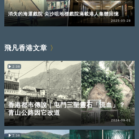
消失的海運戲院 尖沙咀地標戲院滿載港人集體回憶
2025-05-28
飛凡香港文章
2:38
香港都市傳說｜屯門三聖靈石「流血」？
青山公路因它改道
2024-09-01
2:36