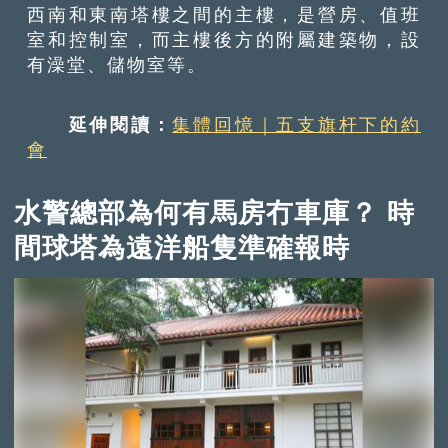
西南和東南塔樓之間的主樓，是營房、值班
室和控制室，而主樓後方的附屬建築物，設
有澡堂、儲物室等。
延伸閱讀：
集體回憶｜五支旗杆下的約
會
水警總部為何有馬房冇車庫？ 時
間球塔為遠洋船隻準確報時