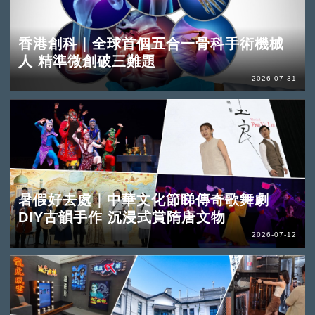
香港創科｜全球首個五合一骨科手術機械
人 精準微創破三難題
2026-07-31
暑假好去處｜中華文化節睇傳奇歌舞劇
DIY古韻手作 沉浸式賞隋唐文物
2026-07-12