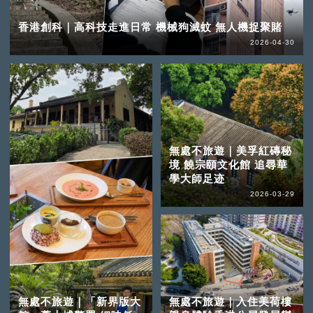
香港創科｜高科技走進日常 機械狗滅蚊 無人機捉聚賭
2026-04-30
無處不旅遊｜美孚紅磚秘
境 饒宗頤文化館 追尋華
學大師足迹
2026-03-29
無處不旅遊｜「新界版大
無處不旅遊｜入住美荷樓