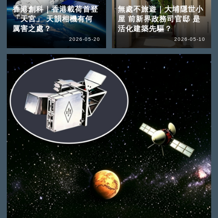
香港創科｜香港載荷首登
無處不旅遊｜大埔隱世小
「天宮」 天韻相機有何
屋 前新界政務司官邸 是
厲害之處？
活化建築先驅？
2026-05-20
2026-05-10