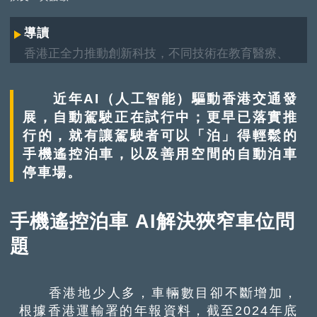
導讀
香港正全力推動創新科技，不同技術在教育醫療、
建築交通、航天航空、工業生產等領域迅速崛起，
帶動社會進步，改善生活質素。究竟香港的創科發
近年AI（人工智能）驅動香港交通發
展進度如何？有甚麼新突破？
展，自動駕駛正在試行中；更早已落實推
行的，就有讓駕駛者可以「泊」得輕鬆的
手機遙控泊車，以及善用空間的自動泊車
停車場。
手機遙控泊車 AI解決狹窄車位問
題
香港地少人多，車輛數目卻不斷增加，
根據香港運輸署的年報資料，截至2024年底