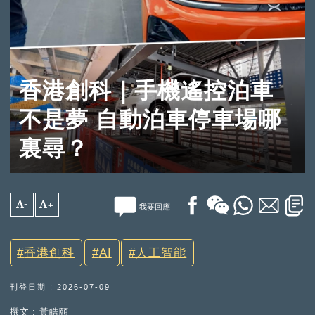
香港創科｜手機遙控泊車
不是夢 自動泊車停車場哪
裏尋？
A-
A+
我要回應
香港創科
AI
人工智能
刊登日期 : 2026-07-09
撰文︰黃皓頤