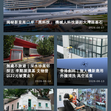
揭秘新皇崗口岸「黑科技」 機械人科技築起大灣區基石
2026-08-07
無處不旅遊｜深水埗屋邨
探古 李鄭屋漢墓 文物曾
香港創科｜無人機新應用
以22元被賣走？
外牆清洗 高空巡查
2026-06-14
2026-06-13