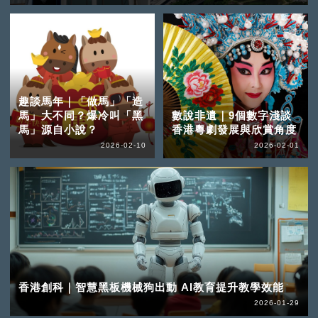
趣談馬年｜「做馬」「造
馬」大不同？爆冷叫「黑
數說非遺｜9個數字淺談
馬」源自小說？
香港粵劇發展與欣賞角度
2026-02-10
2026-02-01
香港創科｜智慧黑板機械狗出動 AI教育提升教學效能
2026-01-29