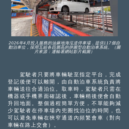
2026年4月投入服務的油麻地海泓道停車場，提供117個自
動泊車位，採用五組各四層高的拼圖型自動泊車系統。（圖
片來源：運輸署網站影片截圖）
駕駛者只要將車輛駛至指定平台，完成
登記後便可以離開，由自動泊車系統負責將
車輛送往合適泊位。取車時，駕駛者只需在
機器或手機界面確認後，車輛稍後便會自動
升回地面。整個過程簡單方便，不單能夠減
少駕駛者在停車場內兜圈找泊位的時間，也
可以避免車輛在狹窄通道內頻繁會車（對向
車輛在路上交會）。