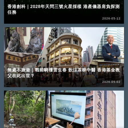
香港創科｜2028年天問三號火星採樣 港產儀器肩負探測
任務
2026-05-12
無處不旅遊｜戰前騎樓雷生春 飲涼茶睇中醫 香港基金教
父在此出世？
2026-05-02