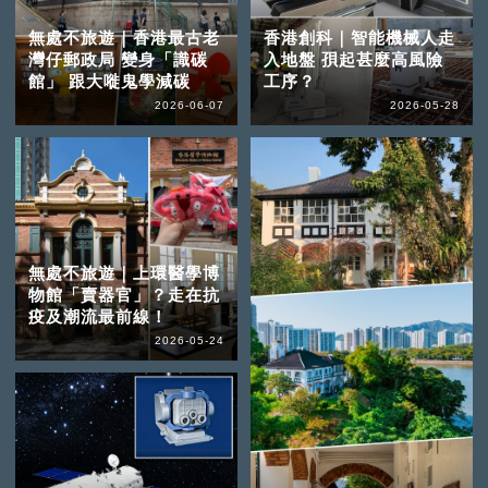
無處不旅遊｜香港最古老
香港創科｜智能機械人走
灣仔郵政局 變身「識碳
入地盤 孭起甚麼高風險
館」 跟大嘥鬼學減碳
工序？
2026-06-07
2026-05-28
無處不旅遊｜上環醫學博
物館「賣器官」？走在抗
疫及潮流最前線！
2026-05-24