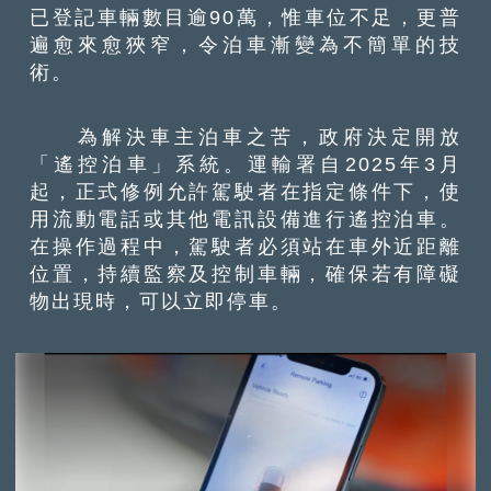
已登記車輛數目逾90萬，惟車位不足，更普
遍愈來愈狹窄，令泊車漸變為不簡單的技
術。
為解決車主泊車之苦，政府決定開放
「遙控泊車」系統。運輸署自2025年3月
起，正式修例允許駕駛者在指定條件下，使
用流動電話或其他電訊設備進行遙控泊車。
在操作過程中，駕駛者必須站在車外近距離
位置，持續監察及控制車輛，確保若有障礙
物出現時，可以立即停車。