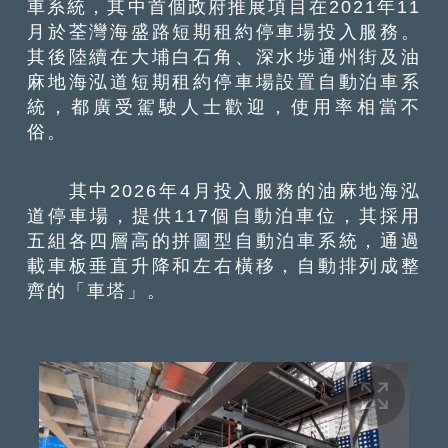
車系統，其中首個政府推展項目在2021年11
月於荃灣海盛路短期租約停車場投入服務。
其後陸續在大埔白石角、深水埗通州街及油
麻地海泓道短期租約停車場設置自動泊車系
統，都廣受駕駛人士歡迎，使用率相當不
俗。
其中2026年4月投入服務的油麻地海泓
道停車場，提供117個自動泊車位，其採用
五組各四層高的拼圖型自動泊車系統，通過
載車板垂直升降和左右橫移，自動排列成整
齊的「車塔」。