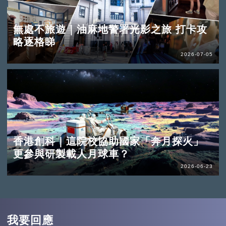
無處不旅遊｜油麻地警署光影之旅 打卡攻
略逐格睇
2026-07-05
香港創科｜這院校協助國家「奔月探火」
更參與研製載人月球車？
2026-06-23
我要回應