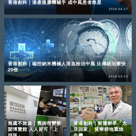
香港創科｜港產復康機械手 成中風患者救星
2026-04-17
香港創科｜磁控納米機械人溶血栓治中風 比傳統治療快
20倍
2026-03-13
無處不旅遊｜舊街市變新
香港創科｜耐鹽耐旱「大
聞博覽館 人人皆可「上
豆回家」 貧瘠耕地重煥
頭版」
生機