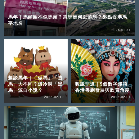
馬年｜馬頭圍不似馬頭？落馬洲何以落馬？盤點香港馬
字地名
2026-02-11
趣談馬年｜「做馬」「造
馬」大不同？爆冷叫「黑
數說非遺｜9個數字淺談
馬」源自小說？
香港粵劇發展與欣賞角度
2026-02-10
2026-02-01