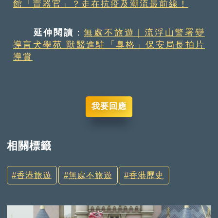
館「賣器官」？走在抗疫及潮流最前線！
延伸閱讀
：
無處不旅遊｜流浮山警署變
導盲犬學苑 獸醫進駐「臭格」保安局長拍片
導賞
我要回應
相關標籤
香港旅遊
無處不旅遊
香港歷史