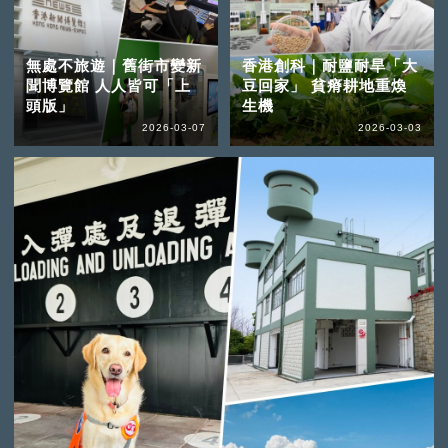
無處不旅遊｜舊街市變新
香港創科｜耐鹽耐旱「大
聞博覽館 人人皆可「上
豆回家」 貧瘠耕地重煥
頭版」
生機
2026-03-07
2026-03-03