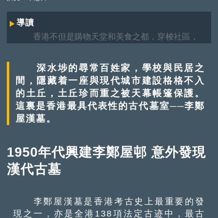
導讀
香港不但是購物天堂和美食之都，穿梭社區，
更能發掘到很多寶藏景點。響應特區政府「無處不
旅遊」口號，本系列將帶讀者來一趟香港深度遊，
深水埗的尋常百姓家，學校與民居之
橫跨鬧市鄉郊，尋訪隱藏於街頭巷尾與山野叢林間
間，隱藏着一座與現代城市建設格格不入
的地道風光，讓讀者以更立體豐富的視角，領略這
的土丘，土丘珍而重之被天幕帳篷保護。
座城市的多樣面貌。
這裏是香港最具代表性的古代墓室──李鄭
屋漢墓。
1950年代興建李鄭屋邨 意外發現
漢代古墓
李鄭屋漢墓是香港考古史上最重要的發
現之一，亦是全港138項法定古迹中，最古