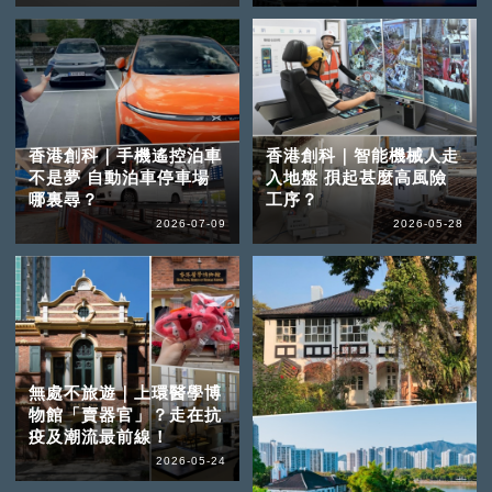
香港創科｜手機遙控泊車
香港創科｜智能機械人走
不是夢 自動泊車停車場
入地盤 孭起甚麼高風險
哪裏尋？
工序？
2026-07-09
2026-05-28
無處不旅遊｜上環醫學博
物館「賣器官」？走在抗
疫及潮流最前線！
2026-05-24