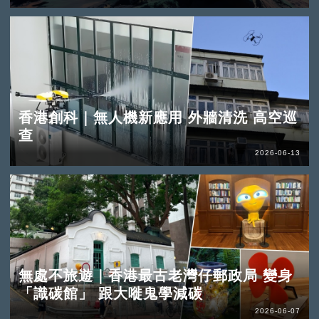
香港創科｜無人機新應用 外牆清洗 高空巡
查
2026-06-13
無處不旅遊｜香港最古老灣仔郵政局 變身
「識碳館」 跟大嘥鬼學減碳
2026-06-07