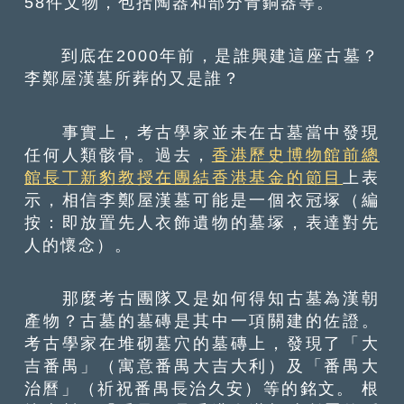
58件文物，包括陶器和部分青銅器等。
到底在2000年前，是誰興建這座古墓？
李鄭屋漢墓所葬的又是誰？
事實上，考古學家並未在古墓當中發現
任何人類骸骨。過去，
香港歷史博物館前總
館長丁新豹教授在團結香港基金的節目
上表
示，相信李鄭屋漢墓可能是一個衣冠塚（編
按：即放置先人衣飾遺物的墓塚，表達對先
人的懷念）。
那麼考古團隊又是如何得知古墓為漢朝
產物？古墓的墓磚是其中一項關建的佐證。
考古學家在堆砌墓穴的墓磚上，發現了「大
吉番禺」（寓意番禺大吉大利）及「番禺大
治曆」（祈祝番禺長治久安）等的銘文。 根