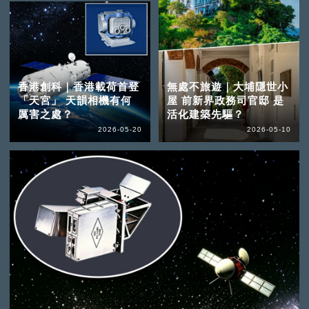
香港創科｜香港載荷首登
無處不旅遊｜大埔隱世小
「天宮」 天韻相機有何
屋 前新界政務司官邸 是
厲害之處？
活化建築先驅？
2026-05-20
2026-05-10