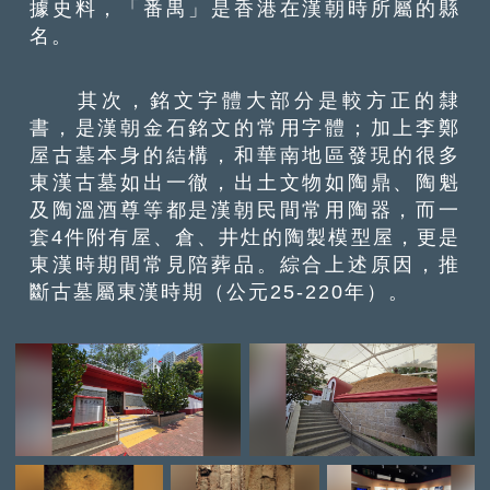
據史料，「番禺」是香港在漢朝時所屬的縣
名。
其次，銘文字體大部分是較方正的隸
書，是漢朝金石銘文的常用字體；加上李鄭
屋古墓本身的結構，和華南地區發現的很多
東漢古墓如出一徹，出土文物如陶鼎、陶魁
及陶溫酒尊等都是漢朝民間常用陶器，而一
套4件附有屋、倉、井灶的陶製模型屋，更是
東漢時期間常見陪葬品。綜合上述原因，推
斷古墓屬東漢時期（公元25-220年）。