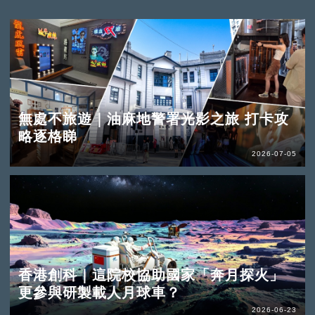
無處不旅遊｜油麻地警署光影之旅 打卡攻
略逐格睇
2026-07-05
香港創科｜這院校協助國家「奔月探火」
更參與研製載人月球車？
2026-06-23