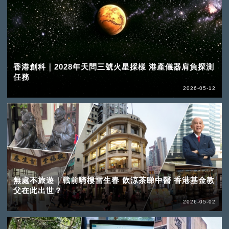
香港創科｜2028年天問三號火星採樣 港產儀器肩負探測
任務
2026-05-12
無處不旅遊｜戰前騎樓雷生春 飲涼茶睇中醫 香港基金教
父在此出世？
2026-05-02