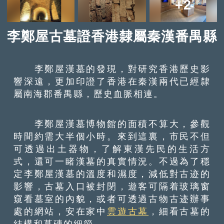
+2
李鄭屋古墓證香港隸屬秦漢番禺縣
李鄭屋漢墓的發現，對研究香港歷史影
響深遠，更加印證了香港在秦漢兩代已經隸
屬南海郡番禺縣，歷史血脈相連。
李鄭屋漢墓博物館的面積不算大，參觀
時間約需大半個小時。來到這裏，市民不但
可透過出土器物，了解東漢先民的生活方
式，還可一睹漢墓的真實情況。不過為了穩
定李鄭屋漢墓的溫度和濕度，減低對古迹的
影響，古墓入口被封閉，遊客可隔着玻璃窗
窺看墓室的內貌，或者可透過古物古迹辦事
處的網站，安在家中
雲遊古墓
，細看古墓的
結構和墓磚的細節。