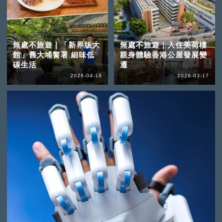
無處不旅遊｜「新界版大
無處不旅遊｜入住美荷樓
館」舊大埔警署 細味低
親身體驗香港公屋發展變
碳生活
遷
2026-04-18
2026-03-17