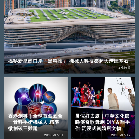
揭秘新皇崗口岸「黑科技」 機械人科技築起大灣區基石
4小時前
香港創科｜全球首個五合
暑假好去處｜中華文化節
一骨科手術機械人 精準
睇傳奇歌舞劇 DIY古韻手
微創破三難題
作 沉浸式賞隋唐文物
2026-07-31
2026-07-12