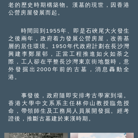
老的歷史時期構築物。漢墓的現世，因香港
公營房屋發展而起。
時間回到1955年、即是石硤尾大火發生
之後兩年，政府着力發展公營房屋，改善基
層的居住環境。1950年代政府計劃在長沙灣
興建李鄭屋邨，正當工程推進如火如荼之
際，工人卻在平整長沙灣東京街地盤時，意
外發掘出2000年前的古墓，消息轟動全
港。
事發後，政府隨即安排考古學家到場。
香港大學中文系系主任林仰山教授臨危授
命，帶領師生及工務局人員展開發掘。經考
證後，推斷古墓建於東漢時期。