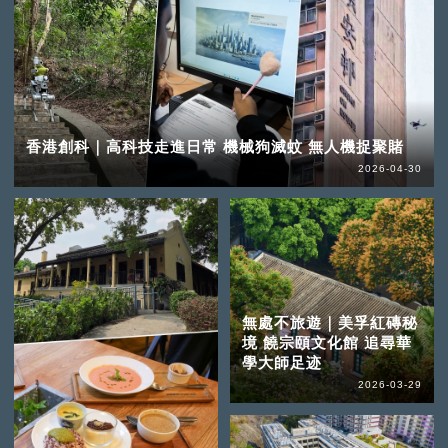
香港創科｜高科技走進日常 機械狗滅蚊 無人機捉聚賭
2026-04-30
無處不旅遊｜美孚紅磚秘
境 饒宗頤文化館 追尋華
學大師足迹
2026-03-29