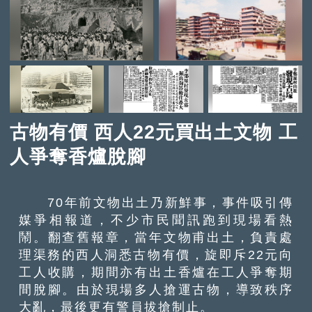
古物有價 西人22元買出土文物 工
人爭奪香爐脫腳
70年前文物出土乃新鮮事，事件吸引傳
媒爭相報道，不少市民聞訊跑到現場看熱
鬧。翻查舊報章，當年文物甫出土，負責處
理渠務的西人洞悉古物有價，旋即斥22元向
工人收購，期間亦有出土香爐在工人爭奪期
間脫腳。由於現場多人搶運古物，導致秩序
大亂，最後更有警員拔搶制止。