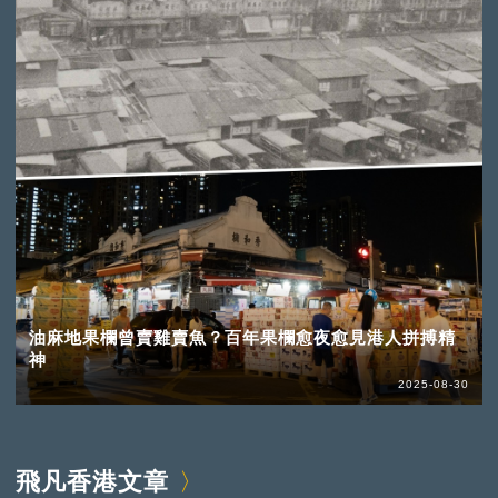
油麻地果欄曾賣雞賣魚？百年果欄愈夜愈見港人拼搏精
神
2025-08-30
飛凡香港文章