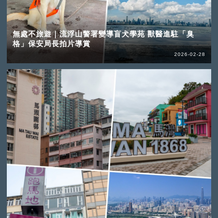
無處不旅遊｜流浮山警署變導盲犬學苑 獸醫進駐「臭
格」保安局長拍片導賞
2026-02-28