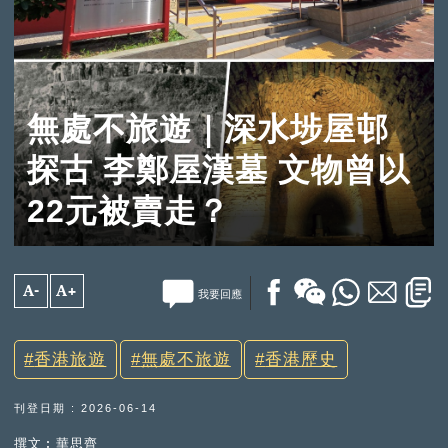
無處不旅遊｜深水埗屋邨
探古 李鄭屋漢墓 文物曾以
22元被賣走？
A-
A+
我要回應
香港旅遊
無處不旅遊
香港歷史
刊登日期 : 2026-06-14
撰文︰華思齊