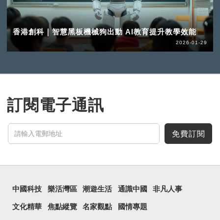
香港創科｜智慧黑板機械狗出動 AI教育提升教學效能
2026-01-29
訂閱電子通訊
免費訂閱
中國科技
樂活灣區
潮遊生活
通識中國
非凡人事
文化精華
焦點縱覽
名家觀點
國情專題