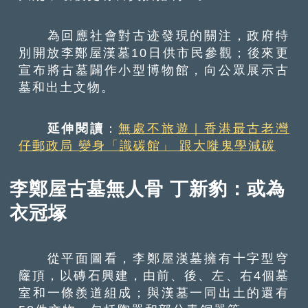
為回應社會對古迹發現的關注，政府特
別開放李鄭屋漢墓10日供市民參觀；後來更
宣布將古墓闢作小型博物館，向公眾展示古
墓和出土文物。
延伸閱讀
：
無處不旅遊｜香港最古老灣
仔郵政局 變身「識碳館」 跟大嘥鬼學減碳
李鄭屋古墓無人骨 丁新豹：或為
衣冠塚
從平面圖看，李鄭屋漢墓擁有十字型穹
窿頂，以磚石興建，由前、後、左、右4個墓
室和一條羨道組成；與漢墓一同出土的還有