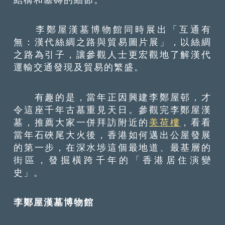
李鄭屋漢墓博物館同時展出「互通有
無：漢代絲綢之路與貿易圖片展」，以絲綢
之路為引子，讓參觀人士更宏觀地了解漢代
運輸交通發現及貿易的繁盛。
有趣的是，當年正因興建李鄭屋邨，才
令這座千年古墓重見天日。參觀完李鄭屋漢
墓，推薦大家一併拜訪附近的
美荷樓
，看看
當年石硤尾大火後，香港如何邁出公屋發展
的第一步，在深水埗這個最地道、最基層的
街區，發掘橫跨千年的「香港居住演變
史」。
李鄭屋漢墓博物館